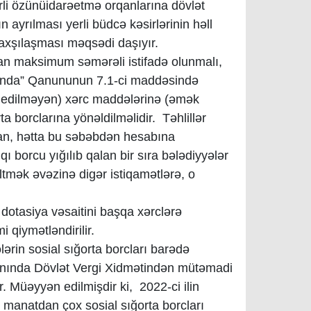
rli özünüidarəetmə orqanlarına dövlət
n ayrılması yerli büdcə kəsirlərinin həll
yaxşılaşması məqsədi daşıyır.
dan maksimum səmərəli istifadə olunmalı,
qqında” Qanununun 7.1-ci maddəsində
q edilməyən) xərc maddələrinə (əmək
a borclarına yönəldilməlidir. Təhlillər
olan, hətta bu səbəbdən hesabına
 borcu yığılıb qalan bir sıra bələdiyyələr
ltmək əvəzinə digər istiqamətlərə, o
 dotasiya vəsaitini başqa xərclərə
 qiymətləndirilir.
ələrin sosial sığorta borcları barədə
Yanında Dövlət Vergi Xidmətindən mütəmadi
. Müəyyən edilmişdir ki, 2022-ci ilin
manatdan çox sosial sığorta borcları