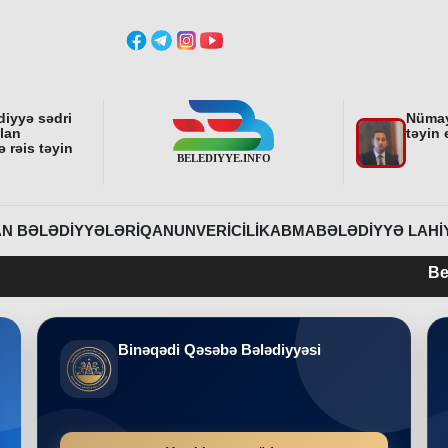
diyyə sədri
Nümay
ılan
təyin 
 rəis təyin
N BƏLƏDIYYƏLƏRI
QANUNVERICILIK
ABMA
BƏLƏDIYYƏ LAHI
Belediyye.info
Binəqədi Qəsəbə Bələdiyyəsi