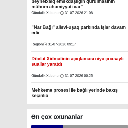
beynəlxalq əməkdaşlığın qurulmasının
mühüm əhəmiyyəti var”
Gəncə şəhəri Nizami bələdiyyəsi
Gündəlik Xəbərlər
31-07-2026 21:08
08-04-2023
"Nar Bağı" ailəvi-uşaq parkında işlər davam
M.Ə.Rəsuzladə bələdiyyəsi
edir
07-04-2023
Region
31-07-2026 09:17
Xətai bələdiyyəsi
07-04-2023
Dövlət Xidmətinin açıqlaması niyə çoxsaylı
suallar yaratdı
Mingəçevir bələdiyyəsi
Gündəlik Xəbərlər
31-07-2026 00:25
06-04-2023
Məhkəmə prosesi ilə bağlı yerində baxış
Nəsimi bələdiyyəsi
keçirilib
06-04-2023
Bakı
31-07-2026 00:06
Nərimanov bələdiyyəsi
Ən çox oxunanlar
06-04-2023
İcra başçısına xatirə hədiyyəsi təqdim edilib