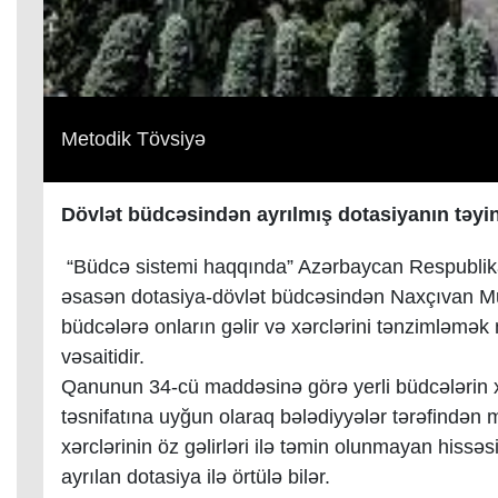
Metodik Tövsiyə
Dövlət büdcəsindən ayrılmış dotasiyanın təyi
“Büdcə sistemi haqqında” Azərbaycan Respubli
əsasən dotasiya-dövlət büdcəsindən Naxçıvan Mu
büdcələrə onların gəlir və xərclərini tənzimləmək
vəsaitidir.
Qanunun 34-cü maddəsinə görə yerli büdcələrin xə
təsnifatına uyğun olaraq bələdiyyələr tərəfindən m
xərclərinin öz gəlirləri ilə təmin olunmayan hissəs
ayrılan dotasiya ilə örtülə bilər.