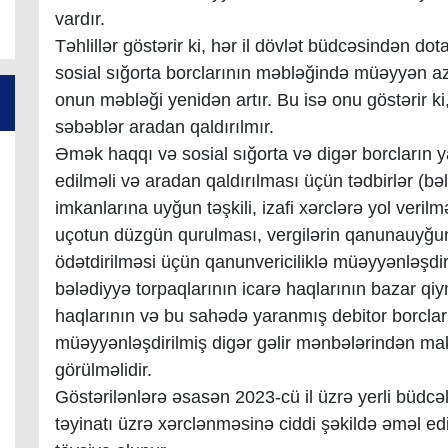
vardır.
Təhlillər göstərir ki, hər il dövlət büdcəsindən do
sosial sığorta borclarının məbləğində müəyyən a
onun məbləği yenidən artır. Bu isə onu göstərir ki
səbəblər aradan qaldırılmır.
Əmək haqqı və sosial sığorta və digər borcların ya
edilməli və aradan qaldırılması üçün tədbirlər (b
imkanlarına uyğun təşkili, izafi xərclərə yol veri
uçotun düzgün qurulması, vergilərin qanunauyğu
ödətdirilməsi üçün qanunvericiliklə müəyyənləşdir
bələdiyyə torpaqlarının icarə haqlarının bazar qiy
haqlarının və bu sahədə yaranmış debitor borcları
müəyyənləşdirilmiş digər gəlir mənbələrindən ma
görülməlidir.
Göstərilənlərə əsasən 2023-cü il üzrə yerli büdcə
təyinatı üzrə xərclənməsinə ciddi şəkildə əməl ed