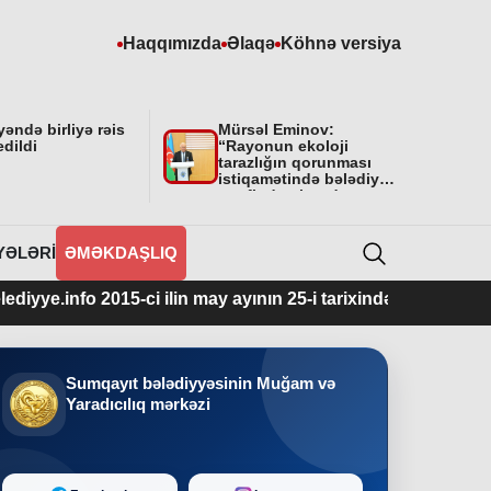
Haqqımızda
Əlaqə
Köhnə versiya
əndə birliyə rəis
Mürsəl Eminov:
edildi
“Rayonun ekoloji
tarazlığın qorunması
istiqamətində bələdiyyə
tərəfindən bundan
sonra da tədbirlər
davam etdiriləcəkdir”
YƏLƏRI
ƏMƏKDAŞLIQ
 2015-ci ilin may ayının 25-i tarixindən fəaliyyətdədir.
Sumqayıt bələdiyyəsinin Muğam və
Yaradıcılıq mərkəzi