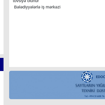
tövsiyə olunur
Bələdiyyələrlə iş mərkəzi