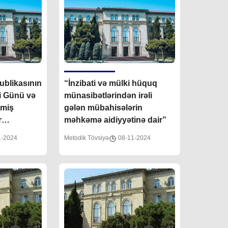
blikasının
“İnzibati və mülki hüquq
i Günü və
münasibətlərindən irəli
lmiş
gələn mübahisələrin
r
məhkəmə aidiyyətinə dair”
ilməsi ilə
1-2024
Metodik Tövsiyə
08-11-2024
nın
crasından
lər barədə