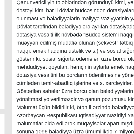
Qanunvericiliyin tələblərindən göründüyü kimi, ye
dəstəyi kimi hər il dövlət büdcəsindən dotasiyaları
olunması və bələdiyyələrin maliyyə vəziyyətinin 
Dövlət tərəfindən bələdiyyələrə ayrılan dotasiya
dotasiya vəsaiti ilk növbədə “Büdcə sistemi ha
müəyyən edilmiş müdafiə olunan (sekvestr tətbi
haqqı, əmək haqqına üstəlik və s.) və sosial sığort
göstərir ki, sosial sığorta ödəmələri üzrə borcu 
məhdudiyyət qoyulan, həmçinin aylarla əmək haqqı
dotasiya vəsaitini bu borcların ödənilməsinə yönə
cümlədən təmir-abadlıq işlərinə və s. xərcləyirlər.
Göstərilən sahələr üzrə borcu olan bələdiyyələrin
yönəltməsi yolverilməzdir və qanun pozuntusu kimi
Məlumat üçün bildirilir ki, ötən il ərzində bələdiyy
Azərbaycan Respublikası İqtisadiyyat Nazirliyi 
məlumatlar əldə edilərək müqayisələr aparılmışdır
sonuna 1096 bələdiyyə üzrə ümumilikdə 7 milyon 