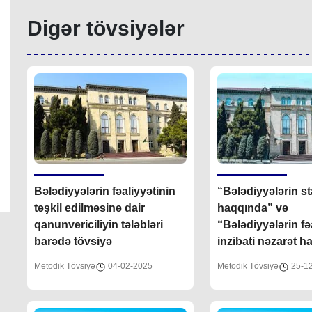
Digər tövsiyələr
Bələdiyyələrin fəaliyyətinin
“Bələdiyyələrin s
təşkil edilməsinə dair
haqqında” və
qanunvericiliyin tələbləri
“Bələdiyyələrin fə
barədə tövsiyə
inzibati nəzarət 
Azərbaycan Respu
Metodik Tövsiyə
04-02-2025
Metodik Tövsiyə
25-1
Qanunlarında edi
dəyişikliklər barə