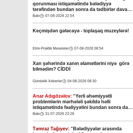
qorunması istiqamətində bələdiyyə
tərəfindən bundan sonra da tədbirlər davam
etdiriləcəkdir”
Bakı
07-08-2026 22:54
Keçmişdən gələcəyə - toplaşaq muzeylərə!
Elmi-Praktik Məsələlər
07-08-2026 08:54
Xan şəhərində xanın əlamətlərini niyə görə
bilmədim? CİDDİ
Gündəlik Xəbərlər
04-08-2026 08:30
Anar Adıgözəlov:
“
Yerli əhəmiyyətli
problemlərin mərhələli şəkildə həlli
istiqamətində fəaliyyətini bundan sonra da
davam etdirəcəkdir
”
Bakı
31-07-2026 23:28
Təmraz Tağıyev:
“Bələdiyyələr arasında