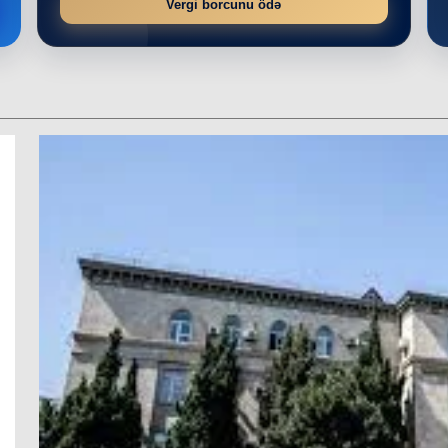
Vergi borcunu ödə
r