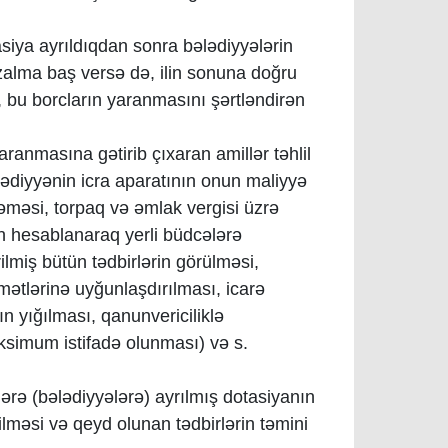
tasiya ayrıldıqdan sonra bələdiyyələrin
zalma baş versə də, ilin sonuna doğru
, bu borcların yaranmasını şərtləndirən
ranmasına gətirib çıxaran amillər təhlil
ələdiyyənin icra aparatının onun maliyyə
lməməsi, torpaq və əmlak vergisi üzrə
n hesablanaraq yerli büdcələrə
ilmiş bütün tədbirlərin görülməsi,
mətlərinə uyğunlaşdırılması, icarə
n yığılması, qanunvericiliklə
ksimum istifadə olunması) və s.
lərə (bələdiyyələrə) ayrılmış dotasiyanın
ilməsi və qeyd olunan tədbirlərin təmini