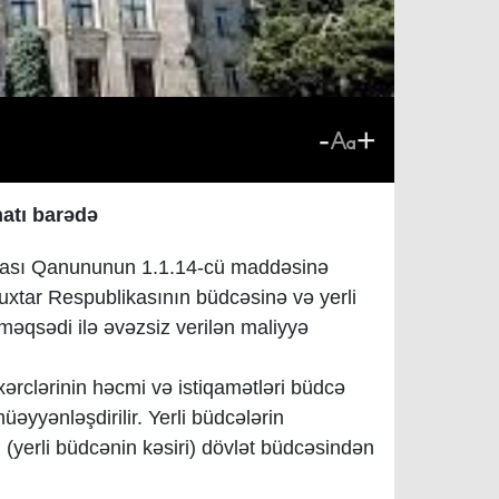
-
+
natı barədə
kası Qanununun 1.1.14-cü maddəsinə
xtar Respublikasının büdcəsinə və yerli
 məqsədi ilə əvəzsiz verilən maliyyə
rclərinin həcmi və istiqamətləri büdcə
üəyyənləşdirilir. Yerli büdcələrin
i (yerli büdcənin kəsiri) dövlət büdcəsindən