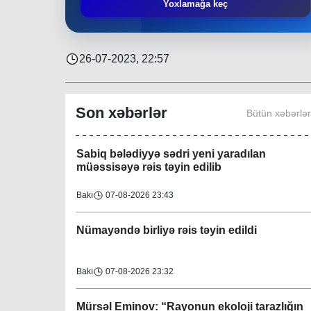
Fidan F
ərzəliyeva növbəti vətəndaş qəbulu
Yoxlamağa keç
keçirib
Region
30-07-2026 23:23
26-07-2023, 22:57
Səyyar qəbuldan sonra icra başçısı
bələdiyyənin kollektivi ilə görüşüb
Son xəbərlər
Bütün xəbərlə
Bakı
07-08-2026 23:58
Sabiq bələdiyyə sədri yeni yaradılan
müəssisəyə rəis təyin edilib
Bakı
07-08-2026 23:43
Nümayəndə birliyə rəis təyin edildi
Bakı
07-08-2026 23:32
Mürsəl Eminov: “Rayonun ekoloji tarazlığın