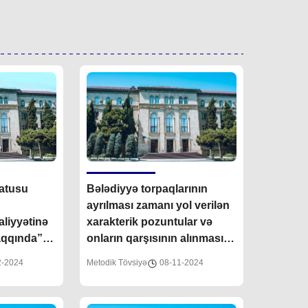
tatusu
Bələdiyyə torpaqlarının
ayrılması zamanı yol verilən
aliyyətinə
xarakterik pozuntular və
haqqında”
onların qarşısının alınması
blikasının
barədə
2-2024
Metodik Tövsiyə
08-11-2024
lmiş
də”