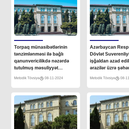
Torpaq münasibətlərinin
Azərbaycan Respu
tənzimlənməsi ilə bağlı
Dövlət Suverenliy
qanunvericilikdə nəzərdə
işğaldan azad edi
tutulmuş məsuliyyət
ərazilər üzrə şəhə
tədbirləri barədə
günlərinin təsis ed
Metodik Tövsiyə
08-11-2024
Metodik Tövsiyə
08-1
bağlı Ölkə başçısı
Sərəncamlarının i
irəli gələn məsələ