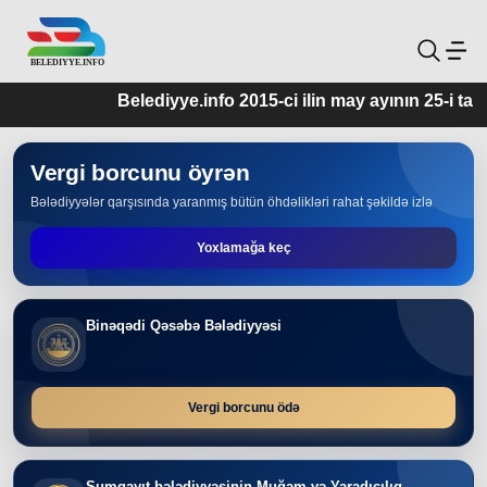
Belediyye.info 2015-ci ilin may ayının 25-i tari
Vergi borcunu öyrən
Bələdiyyələr qarşısında yaranmış bütün öhdəlikləri rahat şəkildə izlə
Yoxlamağa keç
Binəqədi Qəsəbə Bələdiyyəsi
Vergi borcunu ödə
Sumqayıt bələdiyyəsinin Muğam və Yaradıcılıq