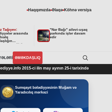
Haqqımızda
Əlaqə
Köhnə versiya
z Tağıyev:
"Nar Bağı" ailəvi-uşaq
diyyələr arasında
parkında işlər davam
lxalq
edir
aşlığın
masının mühüm
yyəti var”
YƏLƏRI
ƏMƏKDAŞLIQ
15-ci ilin may ayının 25-i tarixindən fəaliyyətdədir.
Sumqayıt bələdiyyəsinin Muğam və
Yaradıcılıq mərkəzi