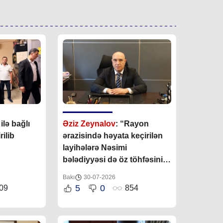
lə bağlı
Əziz Zeynalov
: “Rayon
ilib
ərazisində həyata keçirilən
layihələrə Nəsimi
bələdiyyəsi də öz töhfəsini
verir”
Bakı
30-07-2026
5
0
09
854