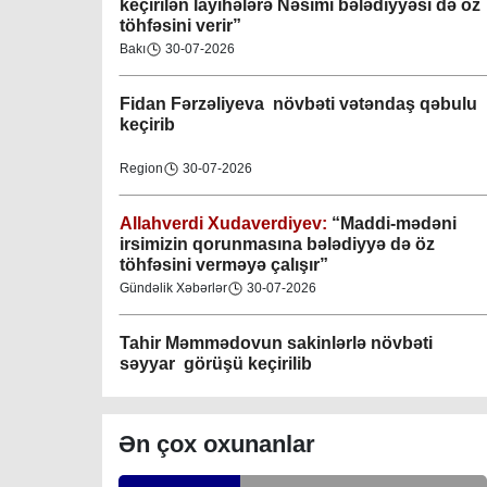
Bakı
30-07-2026
Gəncə şəhəri Nizami bələdiyyəsi
08-04-2023
Fidan F
ərzəliyeva növbəti vətəndaş qəbulu
keçirib
M.Ə.Rəsuzladə bələdiyyəsi
07-04-2023
Region
30-07-2026
Xətai bələdiyyəsi
Allahverdi Xudaverdiyev:
“Maddi-mədəni
07-04-2023
irsimizin qorunmasına bələdiyyə də öz
töhfəsini verməyə çalışır”
Gündəlik Xəbərlər
30-07-2026
Mingəçevir bələdiyyəsi
06-04-2023
Tahir Məmmədovun sakinlərlə növbəti
səyyar görüşü keçirilib
Nəsimi bələdiyyəsi
06-04-2023
Bakı
29-07-2026
Nərimanov bələdiyyəsi
Elşad Vəliyev:
“Əhalinin təhlükəsizliyinin
Ən çox oxunanlar
06-04-2023
təmin olunması və fövqəladə hallara operativ
reaksiyanın göstərilməsi bələdiyyənin əsas