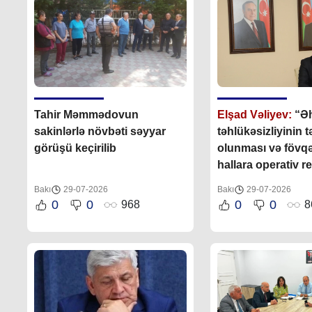
Tahir Məmmədovun
Elşad Vəliyev:
“Əh
sakinlərlə növbəti səyyar
təhlükəsizliyinin 
görüşü keçirilib
olunması və fövq
hallara operativ r
göstərilməsi bələ
Bakı
29-07-2026
Bakı
29-07-2026
əsas fəaliyyət
0
0
0
0
968
8
istiqamətlərindən 