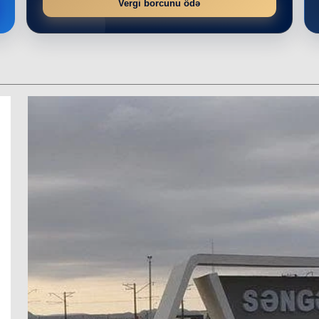
Vergi borcunu ödə
r