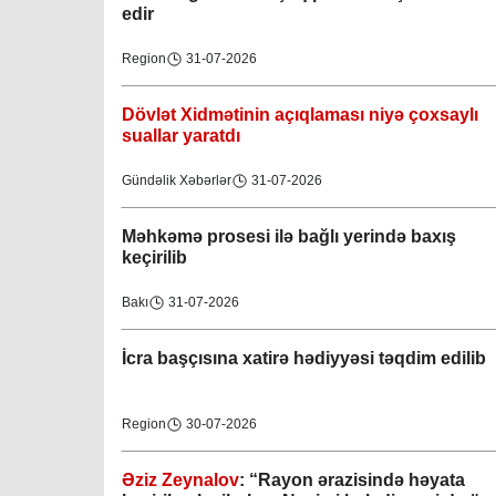
Region
31-07-2026
Dövlət Xidmətinin açıqlaması niyə çoxsaylı
suallar yaratdı
Gündəlik Xəbərlər
31-07-2026
Məhkəmə prosesi ilə bağlı yerində baxış
keçirilib
Bakı
31-07-2026
İcra başçısına xatirə hədiyyəsi təqdim edilib
Region
30-07-2026
Əziz Zeynalov
: “Rayon ərazisində həyata
keçirilən layihələrə Nəsimi bələdiyyəsi də öz
töhfəsini verir”