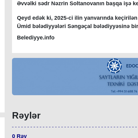
Əvvəlki sədr Nəzrin Soltanovanın başqa işə keç
Qeyd edək ki, 2025-ci ilin yanvarında keçirilə
Ümid bələdiyyələri Səngəçal bələdiyyəsinə bir
Belediyye.info
Rəylər
0
Rəy