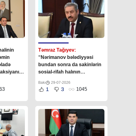
alinin
Təmraz Tağıyev:
təmin
“Nərimanov bələdiyyəsi
əladə
bundan sonra da sakinlərin
eaksiyanın
sosial-rifah halının
diyyənin
yaxşılaşdırılmasına öz
Bakı
29-07-2026
töhfəsini verəcəkdir”
1
3
63
1045
biridir”