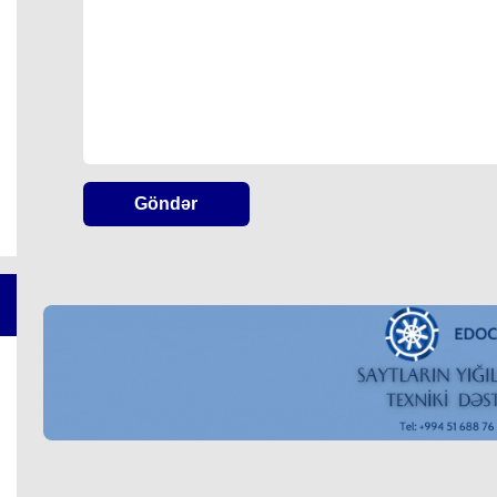
Göndər