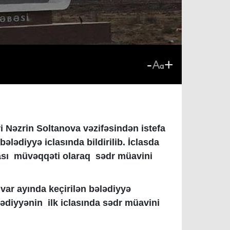
-
+
 Nəzrin Soltanova vəzifəsindən istefa
ələdiyyə iclasında bildirilib. İclasda
rası müvəqqəti olaraq sədr müavini
var ayında keçirilən bələdiyyə
lədiyyənin ilk iclasında sədr müavini