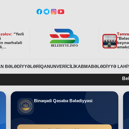
zəlov:
“
Yerli
Təmra
i
“Bələ
in mərhələli
beynə
li
əməkd
ndə
qurul
ni bundan
əhəmi
davam
r
”
N BƏLƏDIYYƏLƏRI
QANUNVERICILIK
ABMA
BƏLƏDIYYƏ LAHI
Belediyye.info 20
Binəqədi Qəsəbə Bələdiyyəsi