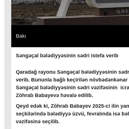
Bakı
Səngəçal bələdiyyəsinin sədri istefa verib
Qaradağ rayonu Səngəçal bələdiyyəsinin sədri
verib. Bununla bağlı keçirilən növbədənkənar b
Səngəçal bələdiyyəsinin sədri vəzifəsinin ic
Zöhrab Babayevə həvalə edilib.
Qeyd edək ki, Zöhrab Babayev 2025-ci ilin yan
seçkilərində bələdiyyə üzvü, fevralında isə bə
vəzifəsinə seçilib.