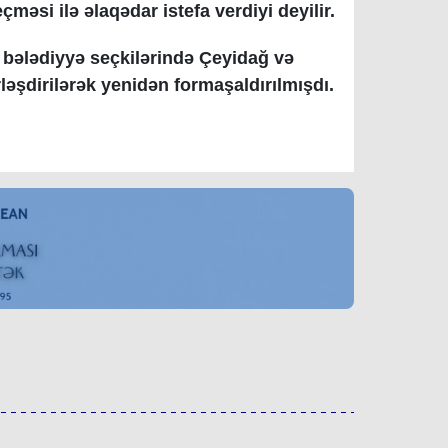
məsi ilə əlaqədar istefa verdiyi deyilir.
n bələdiyyə seçkilərində Çeyidağ və
ləşdirilərək yenidən formaşaldırılmışdı.