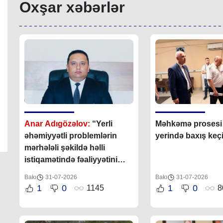
Oxşar xəbərlər
Anar Adıgözəlov:
“
Yerli
Məhkəmə prosesi i
əhəmiyyətli problemlərin
yerində baxış keçir
mərhələli şəkildə həlli
istiqamətində fəaliyyətini
bundan sonra da davam
Bakı
31-07-2026
Bakı
31-07-2026
etdirəcəkdir
”
1
0
1
0
1145
8