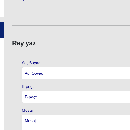
Rəy yaz
Ad, Soyad
E-poçt
Mesaj