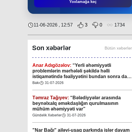
Yoxlamağa keç
Region
29-07-2026
Xan şəhərində xanın əlamətlərini niyə görə
11-06-2026 , 12:57
3
0
1734
bilmədim? CİDDİ
Gündəlik Xəbərlər
04-08-2026
Son xəbərlər
Bütün xəbərlə
Anar Adıgözəlov:
“
Yerli əhəmiyyətli
problemlərin mərhələli şəkildə həlli
istiqamətində fəaliyyətini bundan sonra da
davam etdirəcəkdir
”
Bakı
31-07-2026
Təmraz Tağıyev:
“Bələdiyyələr arasında
beynəlxalq əməkdaşlığın qurulmasının
mühüm əhəmiyyəti var”
Gündəlik Xəbərlər
31-07-2026
"Nar Bağı" ailəvi-uşaq parkında işlər davam
edir