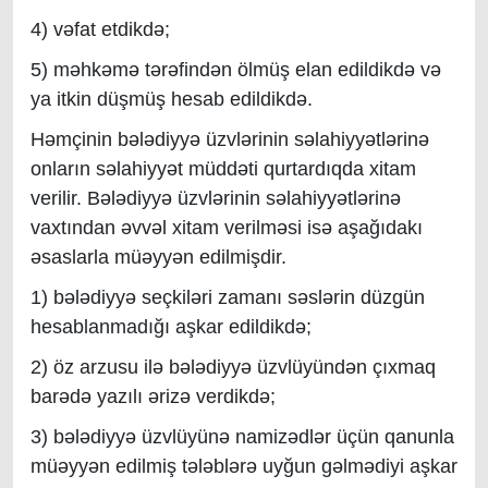
4) vəfat etdikdə;
5) məhkəmə tərəfindən ölmüş elan edildikdə və
ya itkin düşmüş hesab edildikdə.
Həmçinin bələdiyyə üzvlərinin səlahiyyətlərinə
onların səlahiyyət müddəti qurtardıqda xitam
verilir. Bələdiyyə üzvlərinin səlahiyyətlərinə
vaxtından əvvəl xitam verilməsi isə aşağıdakı
əsaslarla müəyyən edilmişdir.
1) bələdiyyə seçkiləri zamanı səslərin düzgün
hesablanmadığı aşkar edildikdə;
2) öz arzusu ilə bələdiyyə üzvlüyündən çıxmaq
barədə yazılı ərizə verdikdə;
3) bələdiyyə üzvlüyünə namizədlər üçün qanunla
müəyyən edilmiş tələblərə uyğun gəlmədiyi aşkar