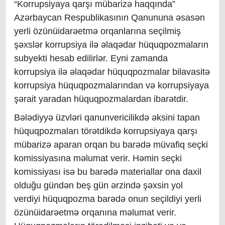
“Korrupsiyaya qarşı mübarizə haqqında”
Azərbaycan Respublikasının Qanununa əsasən
yerli özünüidarəetmə orqanlarına seçilmiş
şəxslər korrupsiya ilə əlaqədar hüquqpozmaların
subyekti hesab edilirlər. Eyni zamanda
korrupsiya ilə əlaqədar hüquqpozmalar bilavasitə
korrupsiya hüquqpozmalarından və korrupsiyaya
şərait yaradan hüquqpozmalardan ibarətdir.
Bələdiyyə üzvləri qanunvericilikdə əksini tapan
hüquqpozmaları törətdikdə korrupsiyaya qarşı
mübarizə aparan orqan bu barədə müvafiq seçki
komissiyasına məlumat verir. Həmin seçki
komissiyası isə bu barədə materiallar ona daxil
olduğu gündən beş gün ərzində şəxsin yol
verdiyi hüquqpozma barədə onun seçildiyi yerli
özünüidarəetmə orqanına məlumat verir.