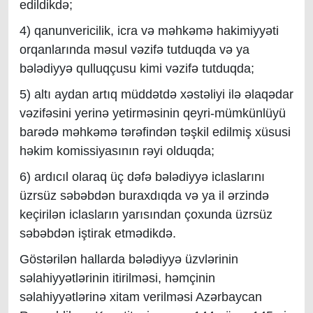
edildikdə;
4) qanunvericilik, icra və məhkəmə hakimiyyəti
orqanlarında məsul vəzifə tutduqda və ya
bələdiyyə qulluqçusu kimi vəzifə tutduqda;
5) altı aydan artıq müddətdə xəstəliyi ilə əlaqədar
vəzifəsini yerinə yetirməsinin qeyri-mümkünlüyü
barədə məhkəmə tərəfindən təşkil edilmiş xüsusi
həkim komissiyasının rəyi olduqda;
6) ardıcıl olaraq üç dəfə bələdiyyə iclaslarını
üzrsüz səbəbdən buraxdıqda və ya il ərzində
keçirilən iclasların yarısından çoxunda üzrsüz
səbəbdən iştirak etmədikdə.
Göstərilən hallarda bələdiyyə üzvlərinin
səlahiyyətlərinin itirilməsi, həmçinin
səlahiyyətlərinə xitam verilməsi Azərbaycan