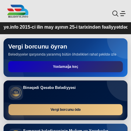
in may ayının 25-i tarixindən fəaliyyətdədir.
Vergi borcunu öyrən
Bələdiyyələr qarşısında yaranmış bütün öhdəlikləri rahat şəkildə izlə
Yoxlamağa keç
Binəqədi Qəsəbə Bələdiyyəsi
Vergi borcunu ödə
Sumqayıt bələdiyyəsinin Muğam və Yaradıcılıq