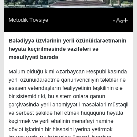
-
+
Metodik Tövsiyə
Bələdiyyə üzvlərinin yerli özünüidarəetmənin
həyata keçirilməsində vəzifələri və
məsuliyyəti barədə
Məlum olduğu kimi Azərbaycan Respublikasında
yerli özünüidarəetmə qanunvericiliyin tələblərinə
əsasən vətəndaşların fəaliyyətinin təşkilinin elə
bir sistemidir ki, bu sistem onlara qanun
çərçivəsində yerli əhəmiyyətli məsələləri müstəqil
və sərbəst şəkildə həll etmək hüququnu həyata
keçirmək və yerli əhalinin mənafeyi naminə
dövlət işlərinin bir hissəsini yerinə yetirmək