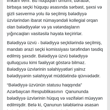
imkanı verir. Bu hüquqları ümumi, bərabər,
birbaşa seçki hüququ əsasında sərbəst, şəxsi və
gizli səsvermə yolu ilə seçilmiş bələdiyyə
üzvlərindən ibarət nümayəndəli kollegial orqan
olan bələdiyyələr və ya vətəndaşların
yığıncaqları vasitəsilə həyata keçirirlər.
Bələdiyyə üzvü - bələdiyyə seçkilərində seçilmiş,
mandatı ərazi seçki komissiyası tərəfindən təsdiq
edilmiş şəxsdir. Bələdiyyə üzvü bələdiyyə
qulluqçusu kimi fəaliyyət göstərə bilməz.
Bələdiyyə üzvlərinin səlahiyyətləri yalnız
bələdiyyənin səlahiyyət müddətində qüvvədədir.
“Bələdiyyə üzvünün statusu haqqında”
Azərbaycan Respublikasının Qanununda
bələdiyyə üzvlərinin hüquq və vəzifələri müəyyən
edilmişdir. Belə ki, Qanunun tələblərinə əsasən