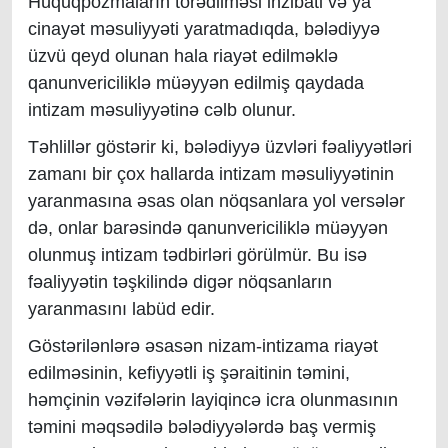
Hüquqpozmaların törədilməsi inzibati və ya
cinayət məsuliyyəti yaratmadıqda, bələdiyyə
üzvü qeyd olunan hala riayət edilməklə
qanunvericiliklə müəyyən edilmiş qaydada
intizam məsuliyyətinə cəlb olunur.
Təhlillər göstərir ki, bələdiyyə üzvləri fəaliyyətləri
zamanı bir çox hallarda intizam məsuliyyətinin
yaranmasına əsas olan nöqsanlara yol versələr
də, onlar barəsində qanunvericiliklə müəyyən
olunmuş intizam tədbirləri görülmür. Bu isə
fəaliyyətin təşkilində digər nöqsanların
yaranmasını labüd edir.
Göstərilənlərə əsasən nizam-intizama riayət
edilməsinin, kefiyyətli iş şəraitinin təmini,
həmçinin vəzifələrin layiqincə icra olunmasının
təmini məqsədilə bələdiyyələrdə baş vermiş