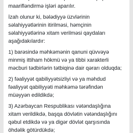
maarifləndirmə işləri aparılır.
İzah olunur ki, bələdiyyə üzvlərinin
səlahiyyətlərinin itirilməsi, həmçinin
səlahiyyətlərinə xitam verilməsi qaydaları
aşağıdakılardır:
1) barəsində məhkəmənin qanuni qüvvəyə
minmiş ittiham hökmü və ya tibbi xarakterli
məcburi tədbirlərin tətbiqinə dair qərarı olduqda;
2) fəaliyyət qabiliyyətsizliyi və ya məhdud
fəaliyyət qabiliyyəti məhkəmə tərəfindən
müəyyən edildikdə;
3) Azərbaycan Respublikası vətəndaşlığına
xitam verildikdə, başqa dövlətin vətəndaşlığını
qəbul etdikdə və ya digər dövlət qarşısında
öhdəlik götürdükdə;