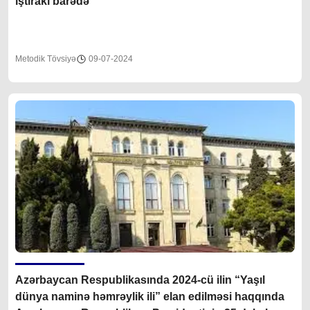
iştirakı barədə
Metodik Tövsiyə
09-07-2024
Azərbaycan Respublikasında 2024-cü ilin “Yaşıl
dünya naminə həmrəylik ili” elan edilməsi haqqında