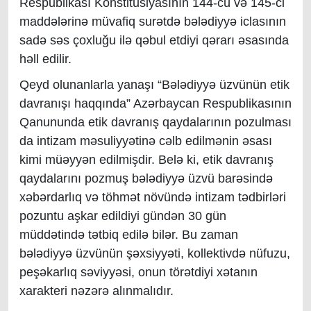
Respublikası Konstitusiyasının 144-cü və 145-ci
maddələrinə müvafiq surətdə bələdiyyə iclasının
sadə səs çoxluğu ilə qəbul etdiyi qərarı əsasında
həll edilir.
Qeyd olunanlarla yanaşı “Bələdiyyə üzvünün etik
davranışı haqqında” Azərbaycan Respublikasının
Qanununda etik davranış qaydalarının pozulması
da intizam məsuliyyətinə cəlb edilmənin əsası
kimi müəyyən edilmişdir. Belə ki, etik davranış
qaydalarını pozmuş bələdiyyə üzvü barəsində
xəbərdarlıq və töhmət növündə intizam tədbirləri
pozuntu aşkar edildiyi gündən 30 gün
müddətində tətbiq edilə bilər. Bu zaman
bələdiyyə üzvünün şəxsiyyəti, kollektivdə nüfuzu,
peşəkarlıq səviyyəsi, onun törətdiyi xətanın
xarakteri nəzərə alınmalıdır.