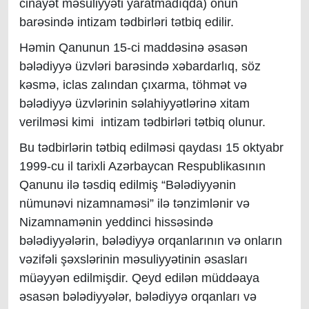
cinayət məsuliyyəti yaratmadıqda) onun
barəsində intizam tədbirləri tətbiq edilir.
Həmin Qanunun 15-ci maddəsinə əsasən
bələdiyyə üzvləri barəsində xəbardarlıq, söz
kəsmə, iclas zalından çıxarma, töhmət və
bələdiyyə üzvlərinin səlahiyyətlərinə xitam
verilməsi kimi intizam tədbirləri tətbiq olunur.
Bu tədbirlərin tətbiq edilməsi qaydası 15 oktyabr
1999-cu il tarixli Azərbaycan Respublikasının
Qanunu ilə təsdiq edilmiş “Bələdiyyənin
nümunəvi nizamnaməsi” ilə tənzimlənir və
Nizamnamənin yeddinci hissəsində
bələdiyyələrin, bələdiyyə orqanlarının və onların
vəzifəli şəxslərinin məsuliyyətinin əsasları
müəyyən edilmişdir. Qeyd edilən müddəaya
əsasən bələdiyyələr, bələdiyyə orqanları və