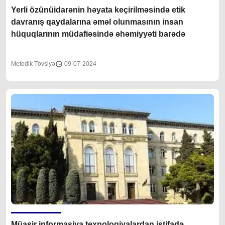
Yerli özünüidarənin həyata keçirilməsində etik
davranış qaydalarına əməl olunmasının insan
hüquqlarının müdafiəsində əhəmiyyəti barədə
Metodik Tövsiyə
09-07-2024
Müasir informasiya texnologiyalardan istifadə