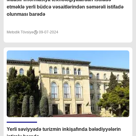
etməklə yerli büdcə vəsaitlərindən səmərəli istifadə
olunması barədə
Metodik Tövsiyə
09-07-2024
Yerli səviyyədə turizmin inkişafında bələdiyyələrin