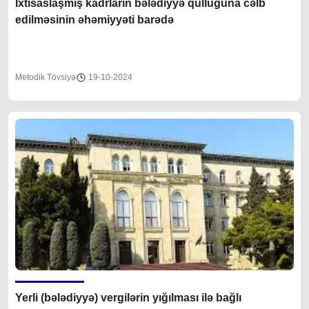
İxtisaslaşmış kadrların bələdiyyə qulluğuna cəlb
edilməsinin əhəmiyyəti barədə
Metodik Tövsiyə
19-10-2024
Yerli (bələdiyyə) vergilərin yığılması ilə bağlı