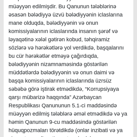
müəyyən edilmişdir. Bu Qanunun tələblərinə
əsasən bələdiyyə üzvü bələdiyyənin iclaslarına
mane olduqda, bələdiyyənin və onun
komissiyalarının iclaslarında insanın şərəf və
ləyaqətinə xələl gətirən kobud, təhqiramiz
sözlərə və hərəkətlərə yol verdikdə, başqalarını
bu cür hərəkətlər etməyə çağırdıqda,
bələdiyyənin nizamnaməsində göstərilən
müddətlərdə bələdiyyənin və onun daimi və
başqa komissiyalarının iclaslarında üzrsüz
səbəbə görə iştirak etmədikdə, “Korrupsiyaya
qarşı mübarizə haqqında” Azərbaycan
Respublikası Qanununun 5.1-ci maddəsində
müəyyən edilmiş tələblərə əməl etmədikdə və ya
həmin Qanunun 9-cu maddəsində göstərilən
hüquqpozmaları törətdikdə (onlar inzibati və ya