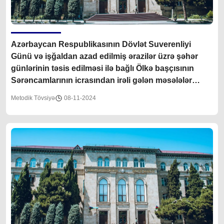
Azərbaycan Respublikasının Dövlət Suverenliyi
Günü və işğaldan azad edilmiş ərazilər üzrə şəhər
günlərinin təsis edilməsi ilə bağlı Ölkə başçısının
Sərəncamlarının icrasından irəli gələn məsələlər
barədə
Metodik Tövsiyə
08-11-2024