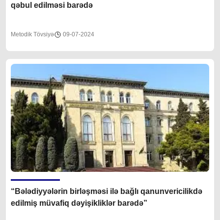
qəbul edilməsi barədə
Metodik Tövsiyə
09-07-2024
“Bələdiyyələrin birləşməsi ilə bağlı qanunvericilikdə
edilmiş müvafiq dəyişikliklər barədə”