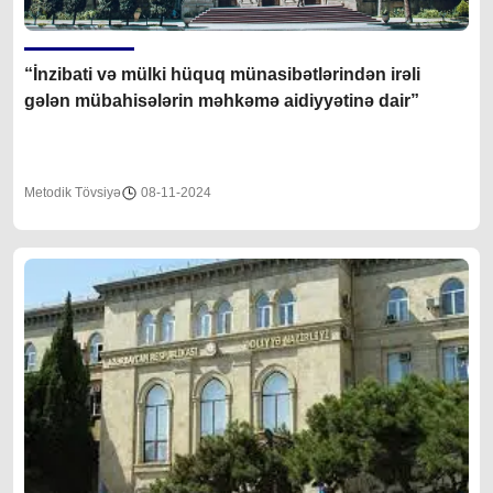
“İnzibati və mülki hüquq münasibətlərindən irəli
gələn mübahisələrin məhkəmə aidiyyətinə dair”
Metodik Tövsiyə
08-11-2024