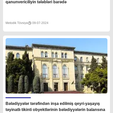
qanunvericiliyin tələbləri barədə
Metodik Tövsiyə
09-07-2024
Bələdiyyələr tərəfindən inşa edilmiş qeyri-yaşayış
təyinatlı tikinti obyektlərinin bələdiyyələrin balansına