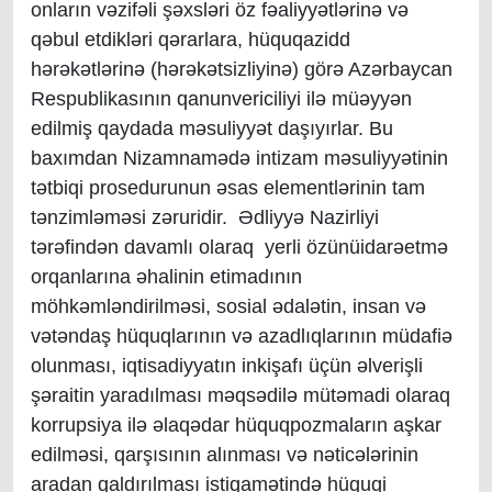
onların vəzifəli şəxsləri öz fəaliyyətlərinə və
qəbul etdikləri qərarlara, hüquqazidd
hərəkətlərinə (hərəkətsizliyinə) görə Azərbaycan
Respublikasının qanunvericiliyi ilə müəyyən
edilmiş qaydada məsuliyyət daşıyırlar. Bu
baxımdan Nizamnamədə intizam məsuliyyətinin
tətbiqi prosedurunun əsas elementlərinin tam
tənzimləməsi zəruridir. Ədliyyə Nazirliyi
tərəfindən davamlı olaraq yerli özünüidarəetmə
orqanlarına əhalinin etimadının
möhkəmləndirilməsi, sosial ədalətin, insan və
vətəndaş hüquqlarının və azadlıqlarının müdafiə
olunması, iqtisadiyyatın inkişafı üçün əlverişli
şəraitin yaradılması məqsədilə mütəmadi olaraq
korrupsiya ilə əlaqədar hüquqpozmaların aşkar
edilməsi, qarşısının alınması və nəticələrinin
aradan qaldırılması istiqamətində hüquqi