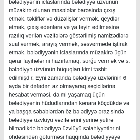
bələdiyyənin iclaslarında bələdiyyə üzvünün
müzakirə olunan məsələlər barəsində çıxış
etmək, təkliflər və düzəlişlər vermək, qeydlər
etmək, çıxış edənlərə və ya təyin edilməsinə
razılıq verilən vəzifələrə göstərilmiş namizədlərə
sual vermək, arayış vermək, səsvermədə iştirak
etmək, bələdiyyənin iclaslarında müzakirə üçün
qərar layihələrini hazırlamaq, sorğu vermək və s.
bələdiyyə üzvünün hüquqları kimi təsbit
edilmişdir. Eyni zamanda bələdiyyə üzvlərinin 6
ayda bir dəfədən az olmayaraq seçicilərinə
hesabat verməsi, daimi yaşamaq üçün
bələdiyyənin hüdudlarından kənara köçdükdə və
ya başqa səbəblərdən öz bələdiyyə ərazisində
bələdiyyə üzvlüyü vəzifələrini yerinə yetirə
bilmədikdə bələdiyyə üzvlüyü səlahiyyətlərini
öhdəsindən götürməsi haqqında bələdiyyəyə