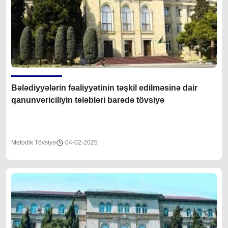
Bələdiyyələrin fəaliyyətinin təşkil edilməsinə dair
qanunvericiliyin tələbləri barədə tövsiyə
Metodik Tövsiyə
04-02-2025