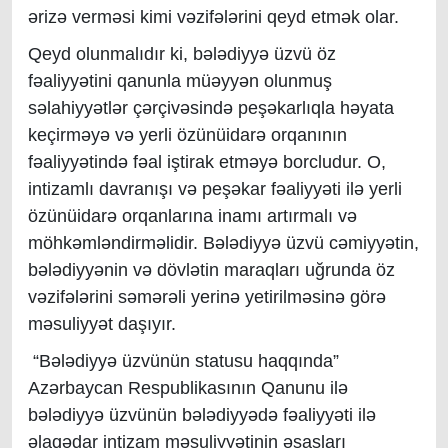
ərizə verməsi kimi vəzifələrini qeyd etmək olar.
Qeyd olunmalıdır ki, bələdiyyə üzvü öz
fəaliyyətini qanunla müəyyən olunmuş
səlahiyyətlər çərçivəsində peşəkarlıqla həyata
keçirməyə və yerli özünüidarə orqanının
fəaliyyətində fəal iştirak etməyə borcludur. O,
intizamlı davranışı və peşəkar fəaliyyəti ilə yerli
özünüidarə orqanlarına inamı artırmalı və
möhkəmləndirməlidir. Bələdiyyə üzvü cəmiyyətin,
bələdiyyənin və dövlətin maraqları uğrunda öz
vəzifələrini səmərəli yerinə yetirilməsinə görə
məsuliyyət daşıyır.
“Bələdiyyə üzvünün statusu haqqında”
Azərbaycan Respublikasının Qanunu ilə
bələdiyyə üzvünün bələdiyyədə fəaliyyəti ilə
əlaqədar intizam məsuliyyətinin əsasları