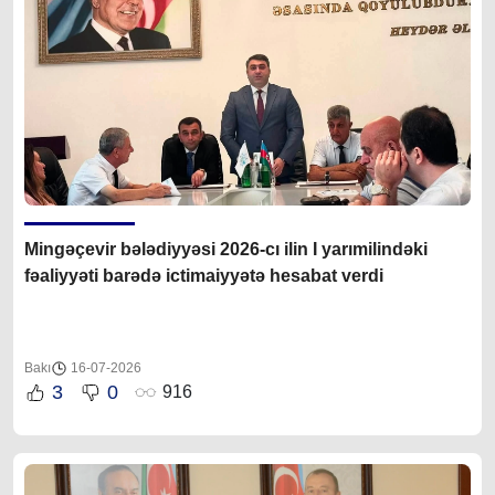
Mingəçevir bələdiyyəsi 2026-cı ilin I yarımilindəki
fəaliyyəti barədə ictimaiyyətə hesabat verdi
Bakı
16-07-2026
3
0
916