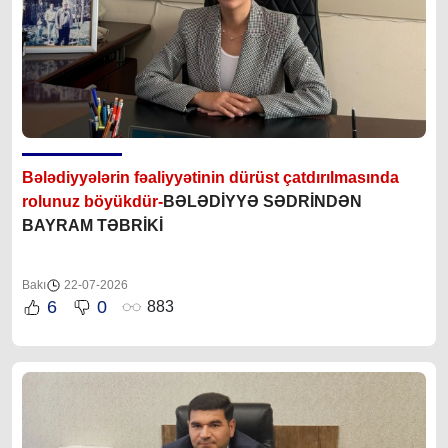
Bələdiyyələrin fəaliyyətinin dürüst çatdırılmasında
rolunuz böyükdür-
BƏLƏDİYYƏ SƏDRİNDƏN
BAYRAM TƏBRİKİ
Bakı
22-07-2026
6
0
883