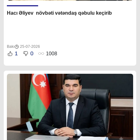
Hacı Əliyev növbəti vətəndaş qəbulu keçirib
Bakı
25-07-2026
1
0
1008