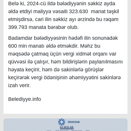
Belə ki, 2024-cü ildə bələdiyyənin səkkiz ayda
əldə etdiyi maliyyə vəsaiti 323.630 manat təşkil
etmişdirsə, cari ilin səkkiz ayı ərzində bu rəqəm
399.793 manata bərabər olub.
Badamdar bələdiyyəsinin hədəfi ilin sonunadək
600 min manatı əldə etməkdir. Məhz bu
məqsədə çatmaq üçün vergi xidmət orqanı var
qüvvəsi ilə çalışır, həm bildirişlərin paylanılmasını
həyata keçirir, həm də sakinlərlə görüşlər
keçirərək vergi ödənişinin əhəmiyyətini sakinlərə
izah verir.
Belediyye.info