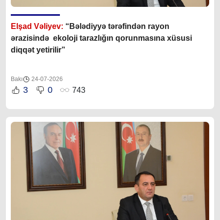
Elşad Vəliyev:
“Bələdiyyə tərəfindən rayon
ərazisində ekoloji tarazlığın qorunmasına xüsusi
diqqət yetirilir”
Bakı
24-07-2026
3
0
743