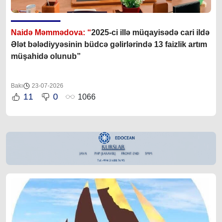
Naidə Məmmədova: “
2025-ci illə müqayisədə cari ildə
Ələt bələdiyyəsinin büdcə gəlirlərində 13 faizlik artım
müşahidə olunub”
Bakı
23-07-2026
11
0
1066