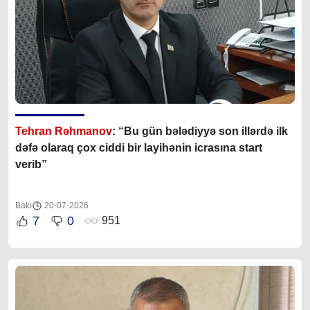
Tehran Rəhmanov
: “Bu gün bələdiyyə son illərdə ilk
dəfə olaraq çox ciddi bir layihənin icrasına start
verib”
Bakı
20-07-2026
7
0
951