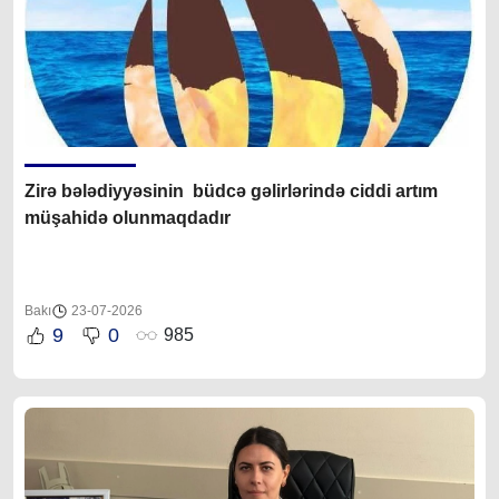
Zirə bələdiyyəsinin büdcə gəlirlərində ciddi artım
müşahidə olunmaqdadır
Bakı
23-07-2026
9
0
985