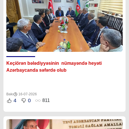
Keçiörən bələdiyyəsinin nümayəndə heyəti
Azərbaycanda səfərdə olub
Bakı
16-07-2026
4
0
811