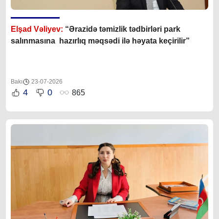
Elşad Vəliyev:
“Ərazidə təmizlik tədbirləri park
salınmasına hazırlıq məqsədi ilə həyata keçirilir”
Bakı
23-07-2026
4
0
865