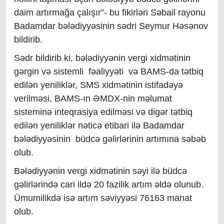
daim artırmağa çalışır”- bu fikirləri Səbail rayonu
Badamdar bələdiyyəsinin sədri Seymur Həsənov
bildirib.
Sədr bildirib ki, bələdiyyənin vergi xidmətinin
gərgin və sistemli fəaliyyəti və BAMS-da tətbiq
edilən yeniliklər, SMS xidmətinin istifadəyə
verilməsi, BAMS-ın ƏMDX-nin məlumat
sisteminə inteqrasiya edilməsi və digər tətbiq
edilən yeniliklər nəticə etibari ilə Badamdar
bələdiyyəsinin büdcə gəlirlərinin artımına səbəb
olub.
Bələdiyyənin vergi xidmətinin səyi ilə büdcə
gəlirlərində cari ildə 20 fazilik artım əldə olunub.
Ümumilikdə isə artım səviyyəsi 76163 manat
olub.