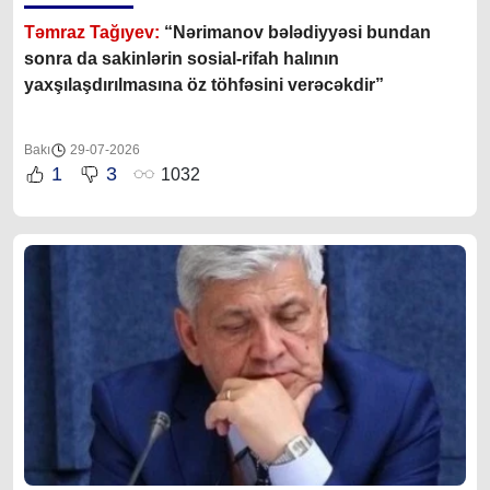
Təmraz Tağıyev:
“Nərimanov bələdiyyəsi bundan
sonra da sakinlərin sosial-rifah halının
yaxşılaşdırılmasına öz töhfəsini verəcəkdir”
Bakı
29-07-2026
1
3
1032