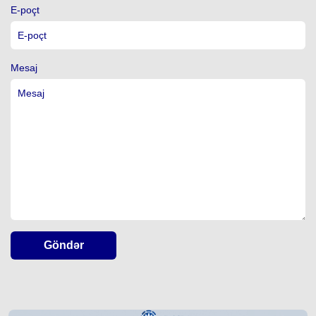
E-poçt
Mesaj
Göndər