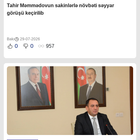
Tahir Məmmədovun sakinlərlə növbəti səyyar
görüşü keçirilib
Bakı
29-07-2026
0
0
957