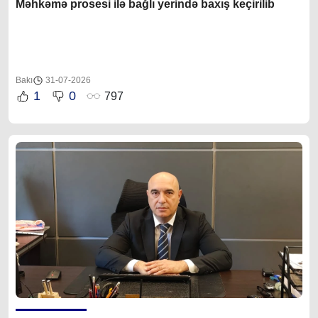
Məhkəmə prosesi ilə bağlı yerində baxış keçirilib
Bakı
31-07-2026
1
0
797