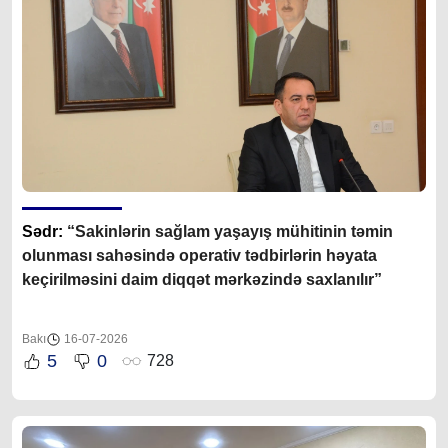
Sədr:
“Sakinlərin sağlam yaşayış mühitinin təmin
olunması sahəsində operativ tədbirlərin həyata
keçirilməsini daim diqqət mərkəzində saxlanılır”
Bakı
16-07-2026
5
0
728