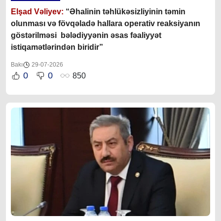
Elşad Vəliyev:
“Əhalinin təhlükəsizliyinin təmin
olunması və fövqəladə hallara operativ reaksiyanın
göstərilməsi bələdiyyənin əsas fəaliyyət
istiqamətlərindən biridir”
Bakı
29-07-2026
0
0
850