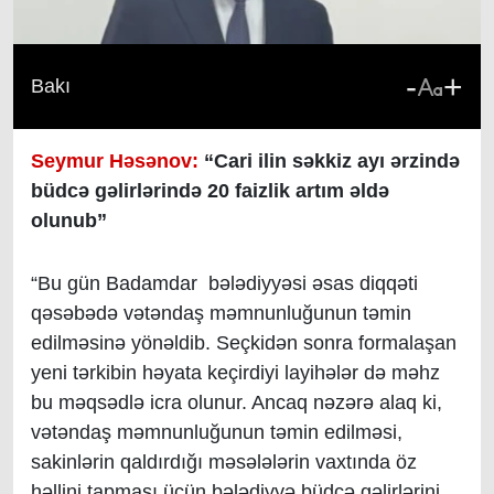
-
+
Bakı
Seymur Həsənov:
“Cari ilin səkkiz ayı ərzində
büdcə gəlirlərində 20 faizlik artım əldə
olunub”
“Bu gün Badamdar bələdiyyəsi əsas diqqəti
qəsəbədə vətəndaş məmnunluğunun təmin
edilməsinə yönəldib. Seçkidən sonra formalaşan
yeni tərkibin həyata keçirdiyi layihələr də məhz
bu məqsədlə icra olunur. Ancaq nəzərə alaq ki,
vətəndaş məmnunluğunun təmin edilməsi,
sakinlərin qaldırdığı məsələlərin vaxtında öz
həllini tapması üçün bələdiyyə büdcə gəlirlərini