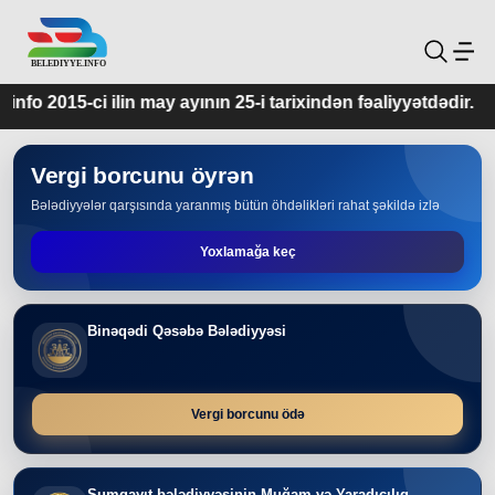
 ayının 25-i tarixindən fəaliyyətdədir.
Vergi borcunu öyrən
Bələdiyyələr qarşısında yaranmış bütün öhdəlikləri rahat şəkildə izlə
Yoxlamağa keç
Binəqədi Qəsəbə Bələdiyyəsi
Vergi borcunu ödə
Sumqayıt bələdiyyəsinin Muğam və Yaradıcılıq