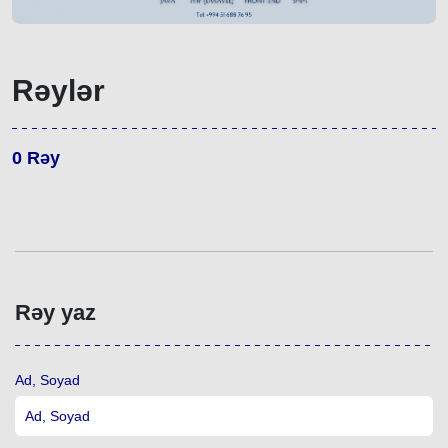
Rəylər
0
Rəy
Rəy yaz
Ad, Soyad