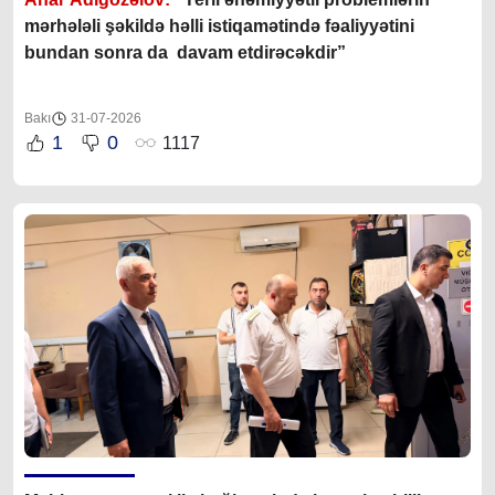
mərhələli şəkildə həlli istiqamətində fəaliyyətini
bundan sonra da davam etdirəcəkdir
”
Bakı
31-07-2026
1
0
1117