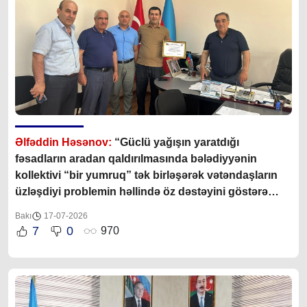
Əlfəddin Həsənov:
“Güclü yağışın yaratdığı
fəsadların aradan qaldırılmasında bələdiyyənin
kollektivi “bir yumruq” tək birləşərək vətəndaşların
üzləşdiyi problemin həllində öz dəstəyini göstərə
bildilər”
Bakı
17-07-2026
7
0
970