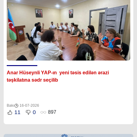
Anar Hüseynli YAP-ın yeni təsis edilən ərazi
təşkilatına sədr seçilib
Bakı
16-07-2026
11
0
897