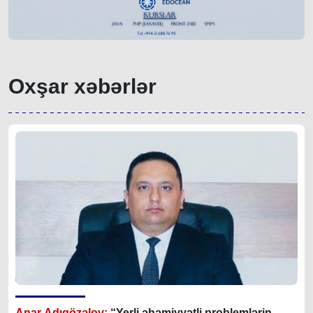
Oxşar xəbərlər
Anar Adıgözəlov:
“
Yerli əhəmiyyətli problemlərin