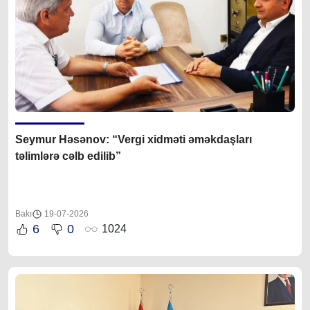
Seymur Həsənov: “Vergi xidməti əməkdaşları
təlimlərə cəlb edilib”
Bakı
19-07-2026
6
0
1024