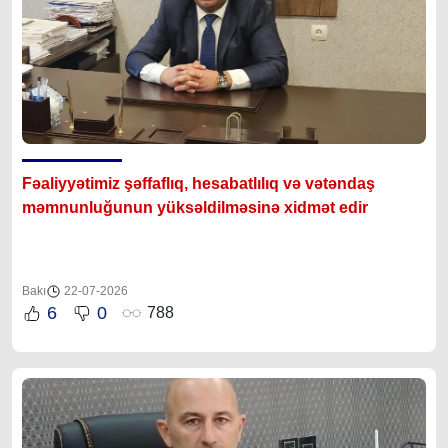
Fəaliyyətimiz şəffaflıq, hesabatlılıq və vətəndaş
məmnunluğunun yüksəldilməsinə xidmət edir
Bakı
22-07-2026
6
0
788