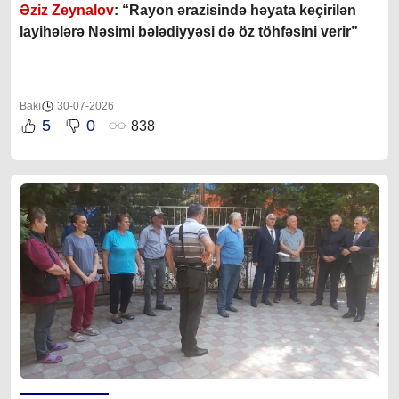
Əziz Zeynalov
: “Rayon ərazisində həyata keçirilən
layihələrə Nəsimi bələdiyyəsi də öz töhfəsini verir”
Bakı
30-07-2026
5
0
838