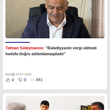
Telman Süleymanov:
“Bələdiyyənin vergi xidməti
hədəfə doğru addımlamaqdadır"
Bakı
20-07-2026
4
0
841