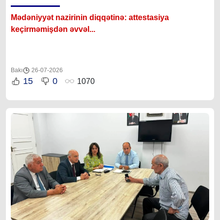
Mədəniyyət nazirinin diqqətinə: attestasiya
ke
çirməmişdən əvvəl...
Bakı
26-07-2026
15
0
1070