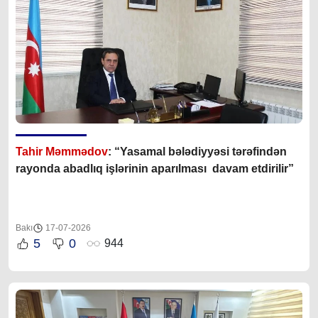
Tahir Məmmədov
: “Yasamal bələdiyyəsi tərəfindən
rayonda abadlıq işlərinin aparılması davam etdirilir”
Bakı
17-07-2026
5
0
944