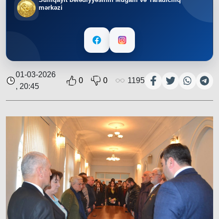
mərkəzi
01-03-2026
0
0
1195
, 20:45