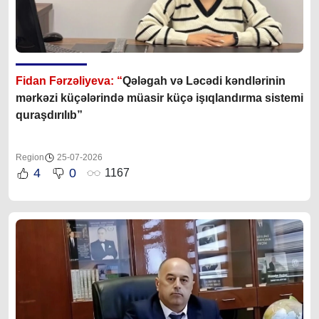
Fidan Fərzəliyeva: “
Qələgah və Ləcədi kəndlərinin
mərkəzi küçələrində müasir küçə işıqlandırma sistemi
quraşdırılıb”
Region
25-07-2026
4
0
1167