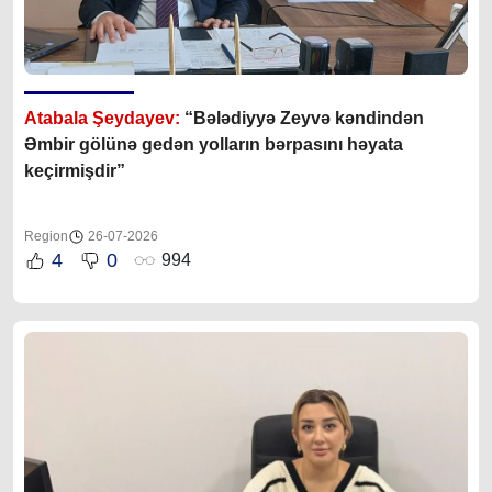
Atabala Şeydayev:
“Bələdiyyə Zeyvə kəndindən
Əmbir gölünə gedən yolların bərpasını həyata
keçirmişdir”
Region
26-07-2026
4
0
994