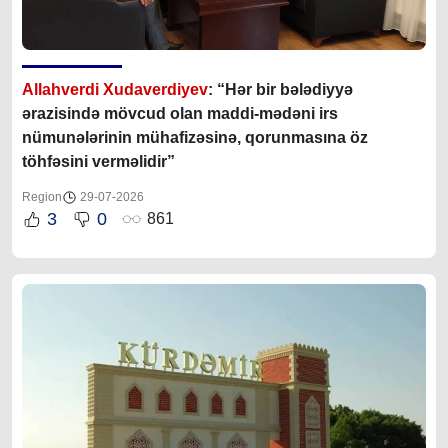
Allahverdi Xudaverdiyev
: “Hər bir bələdiyyə
ərazisində mövcud olan maddi-mədəni irs
nümunələrinin mühafizəsinə, qorunmasına öz
töhfəsini verməlidir”
Region
29-07-2026
3
0
861