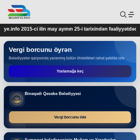
may ayının 25-i tarixindən fəaliyyətdədir.
Vergi borcunu öyrən
Bələdiyyələr qarşısında yaranmış bütün öhdəlikləri rahat şəkildə izlə
Yoxlamağa keç
Binəqədi Qəsəbə Bələdiyyəsi
Vergi borcunu ödə
Sumqayıt bələdiyyəsinin Muğam və Yaradıcılıq