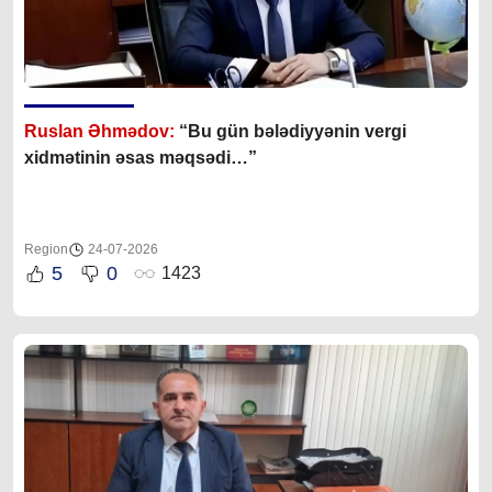
Ruslan Əhmədov:
“Bu gün bələdiyyənin vergi
xidmətinin əsas məqsədi…”
Region
24-07-2026
5
0
1423