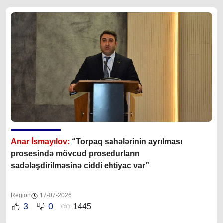
Anar İsmayılov:
“Torpaq sahələrinin ayrılması
prosesində mövcud prosedurların
sadələşdirilməsinə ciddi ehtiyac var”
Region
17-07-2026
3
0
1445