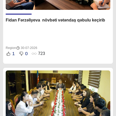
Fidan F
ərzəliyeva növbəti vətəndaş qəbulu keçirib
Region
30-07-2026
1
0
723