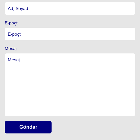
E-poçt
Mesaj
Göndər