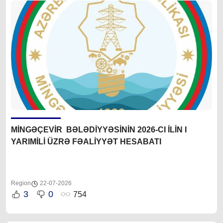
MİNGƏÇEVİR BƏLƏDİYYƏSİNİN 2026-CI İLİN I
YARIMİLİ ÜZRƏ FƏALİYYƏT HESABATI
Region
22-07-2026
3
0
754