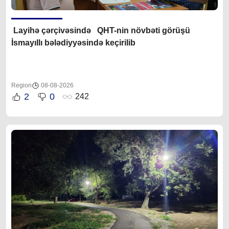
Layihə çərçivəsində QHT-nin növbəti görüşü
İsmayıllı bələdiyyəsində keçirilib
Region
08-08-2026
2
0
242