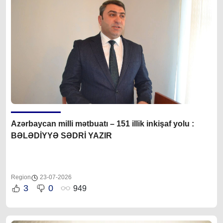
Azərbaycan milli mətbuatı – 151 illik inkişaf yolu :
BƏLƏDİYYƏ SƏDRİ YAZIR
Region
23-07-2026
3
0
949