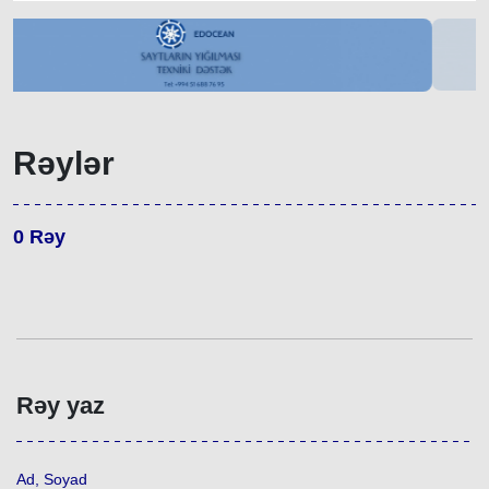
Rəylər
0
Rəy
Rəy yaz
Ad, Soyad