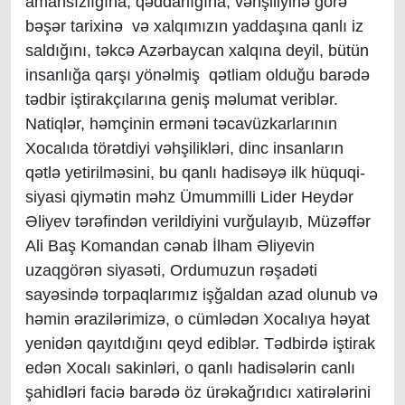
amansızlığına, qəddarlığına, vəhşiliyinə görə
bəşər tarixinə və xalqımızın yaddaşına qanlı iz
saldığını, təkcə Azərbaycan xalqına deyil, bütün
insanlığa qarşı yönəlmiş qətliam olduğu barədə
tədbir iştirakçılarına geniş məlumat veriblər.
Natiqlər, həmçinin erməni təcavüzkarlarının
Xocalıda törətdiyi vəhşilikləri, dinc insanların
qətlə yetirilməsini, bu qanlı hadisəyə ilk hüquqi-
siyasi qiymətin məhz Ümummilli Lider Heydər
Əliyev tərəfindən verildiyini vurğulayıb, Müzəffər
Ali Baş Komandan cənab İlham Əliyevin
uzaqgörən siyasəti, Ordumuzun rəşadəti
sayəsində torpaqlarımız işğaldan azad olunub və
həmin ərazilərimizə, o cümlədən Xocalıya həyat
yenidən qayıtdığını qeyd ediblər. Tədbirdə iştirak
edən Xocalı sakinləri, o qanlı hadisələrin canlı
şahidləri faciə barədə öz ürəkağrıdıcı xatirələrini