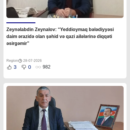
Zeynəlabdin Zeynalov: “Yeddioymaq bələdiyyəsi
daim ərazidə olan şəhid və qazi ailələrinə diqqəti
əsirgəmir”
Region
28-07-2026
3
0
982