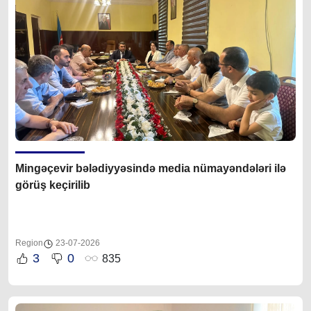
Mingəçevir bələdiyyəsində media nümayəndələri ilə
görüş keçirilib
Region
23-07-2026
3
0
835