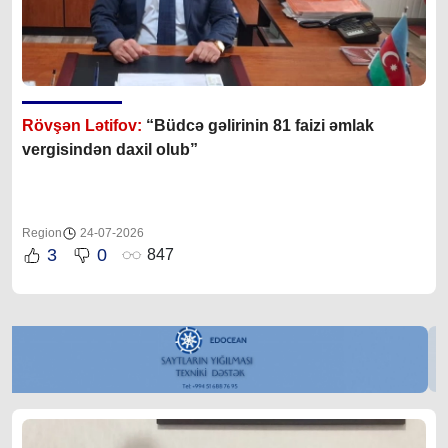
Rövşən Lətifov:
“Büdcə gəlirinin 81 faizi əmlak
vergisindən daxil olub”
Region
24-07-2026
3
0
847