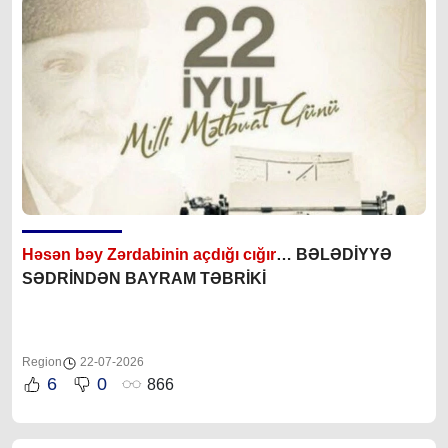
Həsən bəy Zərdabinin açdığı cığır
… BƏLƏDİYYƏ
SƏDRİNDƏN BAYRAM TƏBRİKİ
Region
22-07-2026
6
0
866