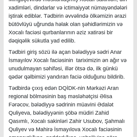
xadimləri, dindarlar və ictimaiyyət nümayəndələri
iştirak ediblər. Tədbirin əvvəlində ölkəmizin ərazi
bütövlüyü uğrunda həlak olan şəhidlərimizin və
Xocalı faciəsi qurbanlarının əziz xatirəsi bir
dəqiqəlik sükutla yad edilib.
Tədbiri giriş sözü ilə açan bələdiyyə sədri Anar
İsmayılov Xocalı faciəsinin tariximizin ən ağır və
unudulmayan səhifəsi, illər ötsə də, ilk günkü
qədər qəlbimizi yandıran faciə olduğunu bildirib.
Tədbirdə çıxış edən DQİDK-nin Mərkəzi Aran
regional bölməsinin baş məsləhətçisi Əlisa
Fərəcov, bələdiyyə sədrinin müavini Ədalət
Quliyeva, bələdiyyənin şöbə müdiri Zahid
Qasımlı, Xocalı sakinləri Zahir Usubov, Şahmalı
Quliyev və Mahirə İsmayılova Xocalı faciəsinin