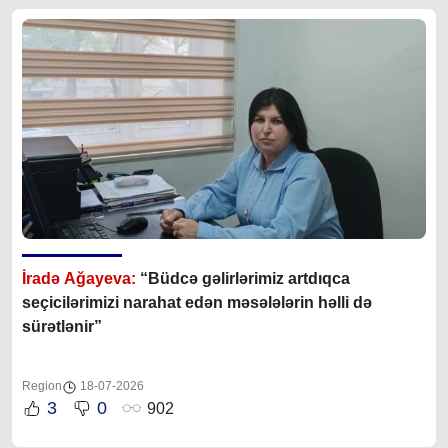
İradə Ağayeva:
“Büdcə gəlirlərimiz artdıqca
seçicilərimizi narahat edən məsələlərin həlli də
sürətlənir”
Region
18-07-2026
3
0
902