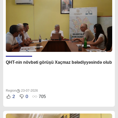
QHT-nin növbəti görüşü Xaçmaz bələdiyyəsində olub
Region
23-07-2026
2
0
705