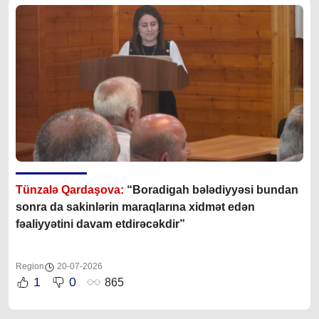
Tünzalə Qardaşova:
“Boradigah bələdiyyəsi bundan
sonra da sakinlərin maraqlarına xidmət edən
fəaliyyətini davam etdirəcəkdir”
Region
20-07-2026
1
0
865