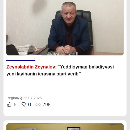
Zeynəlabdin Zeynalov:
“Yeddioymaq bələdiyyəsi
yeni layihənin icrasına start verib”
Region
23-07-2026
5
0
798