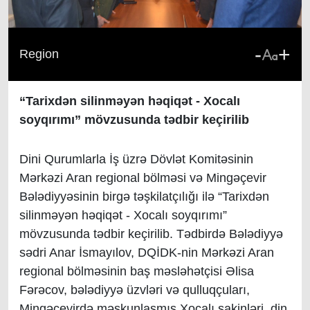
-
+
Region
“Tarixdən silinməyən həqiqət - Xocalı
soyqırımı” mövzusunda tədbir k
eçirilib
Dini Qurumlarla İş üzrə Dövlət Komitəsinin
Mərkəzi Aran regional bölməsi və Mingəçevir
Bələdiyyəsinin birgə təşkilatçılığı ilə “Tarixdən
silinməyən həqiqət - Xocalı soyqırımı”
mövzusunda tədbir keçirilib. Tədbirdə Bələdiyyə
sədri Anar İsmayılov, DQİDK-nin Mərkəzi Aran
regional bölməsinin baş məsləhətçisi Əlisa
Fərəcov, bələdiyyə üzvləri və qulluqçuları,
Mingəçevirdə məskunlaşmış Xocalı sakinləri, din