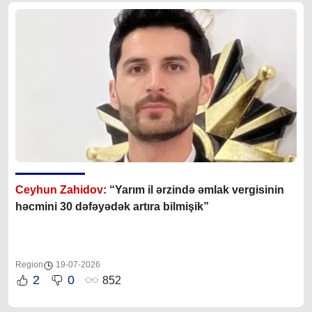
Ceyhun Zahidov
: “Yarım il ərzində əmlak vergisinin
həcmini 30 dəfəyədək artıra bilmişik”
Region
19-07-2026
2
0
852