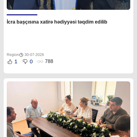
İcra başçısına xatirə hədiyyəsi təqdim edilib
Region
30-07-2026
1
0
788