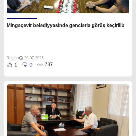
Mingəçevir bələdiyyəsində gənclərlə görüş keçirilib
Region
29-07-2026
1
0
787