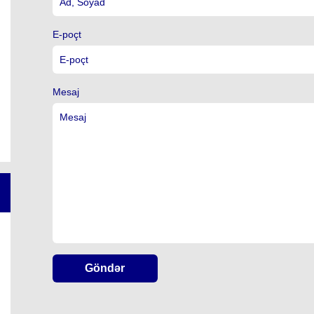
E-poçt
Mesaj
Göndər