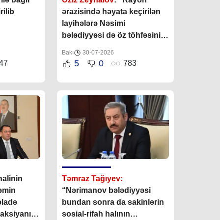
ilib
ərazisində həyata keçirilən
layihələrə Nəsimi
bələdiyyəsi də öz töhfəsini
verir”
Bakı
30-07-2026
5
0
47
783
alinin
Təmraz Tağıyev:
təmin
“Nərimanov bələdiyyəsi
əladə
bundan sonra da sakinlərin
eaksiyanın
sosial-rifah halının