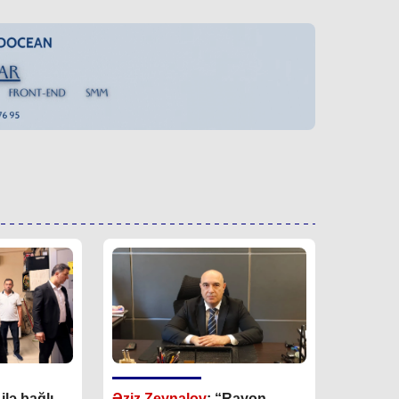
lə bağlı
Əziz Zeynalov
: “Rayon