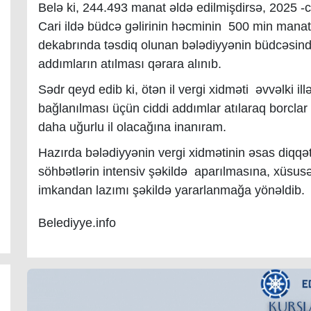
Belə ki, 244.493 manat əldə edilmişdirsə, 2025 -
Cari ildə büdcə gəlirinin həcminin 500 min manat 
dekabrında təsdiq olunan bələdiyyənin büdcəsind
addımların atılması qərara alınıb.
Sədr qeyd edib ki, ötən il vergi xidməti əvvəlki i
bağlanılması üçün ciddi addımlar atılaraq borclar 
daha uğurlu il olacağına inanıram.
Hazırda bələdiyyənin vergi xidmətinin əsas diqqəti 
söhbətlərin intensiv şəkildə aparılmasına, xüsu
imkandan lazımı şəkildə yararlanmağa yönəldib.
Belediyye.info