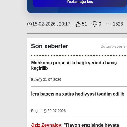
"Nar Bağı" ailəvi-uşaq parkında işlər davam
Yoxlamağa keç
edir
Region
31-07-2026
15-02-2026 , 20:17
51
0
1523
Dövlət Xidmətinin açıqlaması niyə çoxsaylı
suallar yaratdı
Son xəbərlər
Bütün xəbərlə
Gündəlik Xəbərlər
31-07-2026
Məhkəmə prosesi ilə bağlı yerində baxış
keçirilib
Bakı
31-07-2026
İcra başçısına xatirə hədiyyəsi təqdim edilib
Region
30-07-2026
Əziz Zeynalov
: “Rayon ərazisində həyata