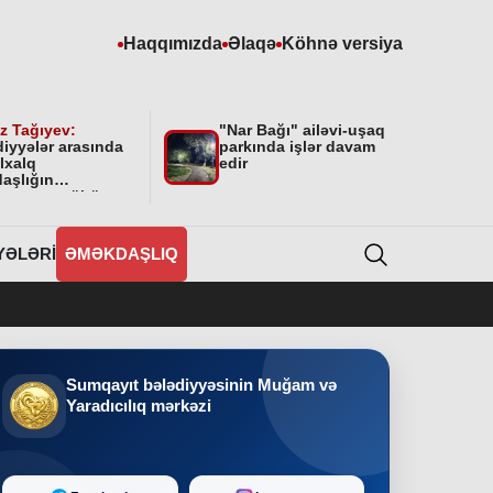
Haqqımızda
Əlaqə
Köhnə versiya
z Tağıyev:
"Nar Bağı" ailəvi-uşaq
diyyələr arasında
parkında işlər davam
lxalq
edir
aşlığın
masının mühüm
yyəti var”
YƏLƏRI
ƏMƏKDAŞLIQ
Sumqayıt bələdiyyəsinin Muğam və
Yaradıcılıq mərkəzi