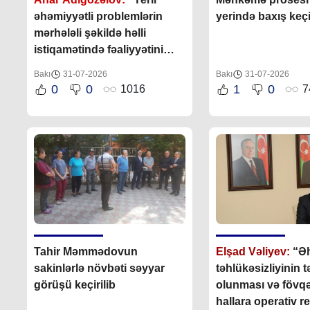
əhəmiyyətli problemlərin
yerində baxış keçir
mərhələli şəkildə həlli
istiqamətində fəaliyyətini
bundan sonra da davam
Bakı
31-07-2026
Bakı
31-07-2026
etdirəcəkdir
”
0
0
1
0
1016
7
Tahir Məmmədovun
Elşad Vəliyev:
“Əh
sakinlərlə növbəti səyyar
təhlükəsizliyinin 
görüşü keçirilib
olunması və fövq
hallara operativ r