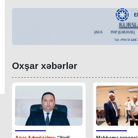
Oxşar xəbərlər
Anar Adıgözəlov:
“
Yerli
Məhkəmə prosesi i