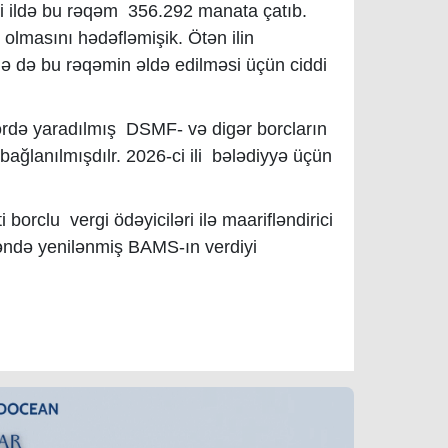
ci ildə bu rəqəm 356.292 manata çatıb.
olmasını hədəfləmişik. Ötən ilin
ə də bu rəqəmin əldə edilməsi üçün ciddi
llərdə yaradılmış DSMF- və digər borcların
bağlanılmışdılr. 2026-ci ili bələdiyyə üçün
borclu vergi ödəyiciləri ilə maarifləndirici
səndə yenilənmiş BAMS-ın verdiyi