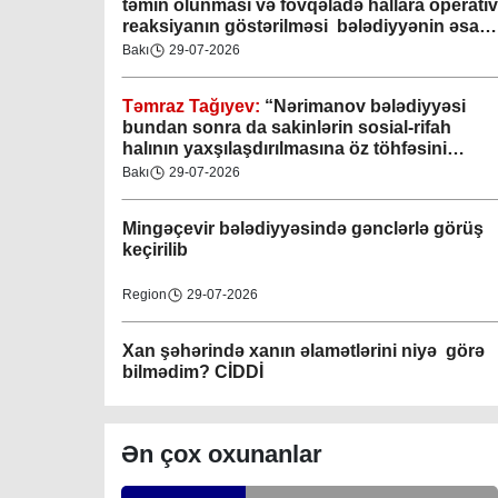
təmin olunması və fövqəladə hallara operativ
reaksiyanın göstərilməsi bələdiyyənin əsas
Nəsimi bələdiyyəsi
fəaliyyət istiqamətlərindən biridir”
Bakı
29-07-2026
06-04-2023
Təmraz Tağıyev:
“Nərimanov bələdiyyəsi
Nərimanov bələdiyyəsi
bundan sonra da sakinlərin sosial-rifah
06-04-2023
halının yaxşılaşdırılmasına öz töhfəsini
verəcəkdir”
Bakı
29-07-2026
Yasamal bələdiyyəsi
06-04-2023
Mingəçevir bələdiyyəsində gənclərlə görüş
keçirilib
Bələdiyyə sədrinin vəfatıyla bağlı
Ağsu rayonu Gəgəli bələdiyyəsi
ABMA-dan başsağlığı
Region
29-07-2026
04-09-2023
19-02-2024 16:50
Xan şəhərində xanın əlamətlərini niyə görə
Gəncə şəhəri Nizami bələdiyyəsi
bilmədim? CİDDİ
Bələdiyyə qulluqçusuna ağır itki
08-04-2023
Gündəlik Xəbərlər
04-08-2026
M.Ə.Rəsuzladə bələdiyyəsi
Ən çox oxunanlar
02-02-2024 10:57
07-04-2023
Anar Adıgözəlov:
“
Yerli əhəmiyyətli
problemlərin mərhələli şəkildə həlli