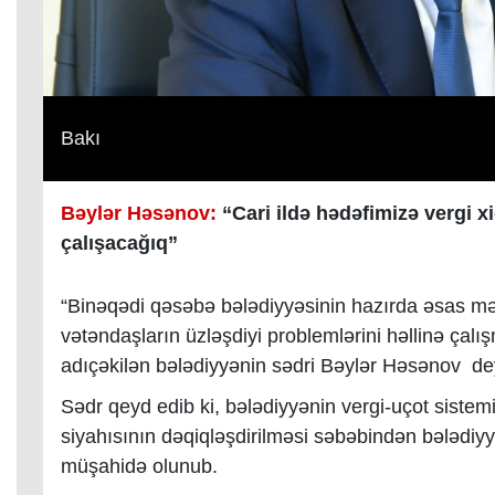
Bakı
Bəylər Həsənov:
“Cari ildə hədəfimizə vergi x
çalışacağıq”
“
Binəqədi qəsəbə bələdiyyəsinin hazırda əsas məq
vətəndaşların üzləşdiyi problemlərini həllinə çalı
adıçəkilən
bələdiyyənin sədri Bəylər Həsənov de
Sədr qeyd edib ki,
bələdiyyənin vergi-uçot sistemin
siyahısının dəqiqləşdirilməsi səbəbindən bələdiy
müşahidə olunub.