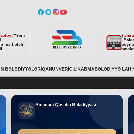
zəlov:
“
Yerli
Təmra
i
“Bələ
in mərhələli
beynə
li
əməkd
ndə
qurul
ni bundan
əhəmi
davam
r
”
N BƏLƏDIYYƏLƏRI
QANUNVERICILIK
ABMA
BƏLƏDIYYƏ LAHI
Binəqədi Qəsəbə Bələdiyyəsi