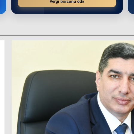
Vergi borcunu ödə
r