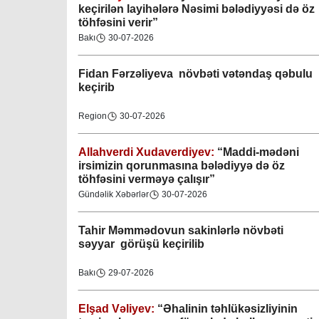
keçirilən layihələrə Nəsimi bələdiyyəsi də öz
töhfəsini verir”
Bakı
30-07-2026
Fidan F
ərzəliyeva növbəti vətəndaş qəbulu
keçirib
Region
30-07-2026
Gəncə şəhəri Nizami bələdiyyəsi
08-04-2023
Allahverdi Xudaverdiyev:
“Maddi-mədəni
irsimizin qorunmasına bələdiyyə də öz
töhfəsini verməyə çalışır”
M.Ə.Rəsuzladə bələdiyyəsi
Gündəlik Xəbərlər
30-07-2026
07-04-2023
Tahir Məmmədovun sakinlərlə növbəti
Xətai bələdiyyəsi
səyyar görüşü keçirilib
07-04-2023
Bakı
29-07-2026
Mingəçevir bələdiyyəsi
06-04-2023
Elşad Vəliyev:
“Əhalinin təhlükəsizliyinin