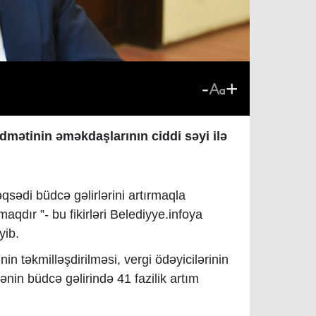
-
+
idmətinin əməkdaşlarının ciddi səyi ilə
sədi büdcə gəlirlərini artırmaqla
şmaqdır
”- bu fikirləri Belediyye.infoya
yib.
in təkmilləşdirilməsi, vergi ödəyicilərinin
yənin büdcə gəlirində
41 fazilik
artım