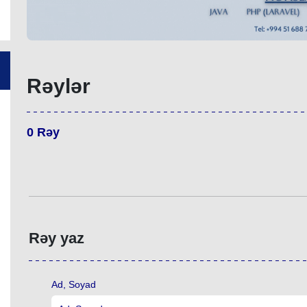
Rəylər
0
Rəy
Rəy yaz
Ad, Soyad