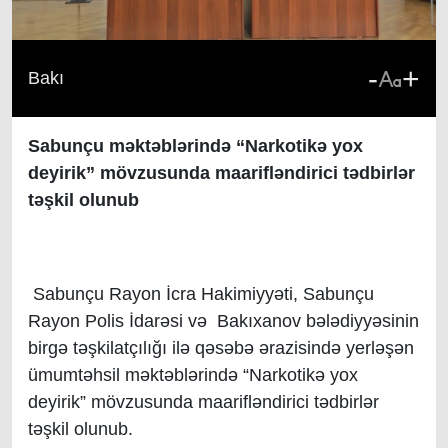
-
+
Bakı
Sabunçu məktəblərində “Narkotikə yox
deyirik” mövzusunda maarifləndirici tədbirlər
təşkil olunub
Sabunçu Rayon İcra Hakimiyyəti, Sabunçu
Rayon Polis İdarəsi və Bakıxanov bələdiyyəsinin
birgə təşkilatçılığı ilə qəsəbə ərazisində yerləşən
ümumtəhsil məktəblərində “Narkotikə yox
deyirik” mövzusunda maarifləndirici tədbirlər
təşkil olunub.