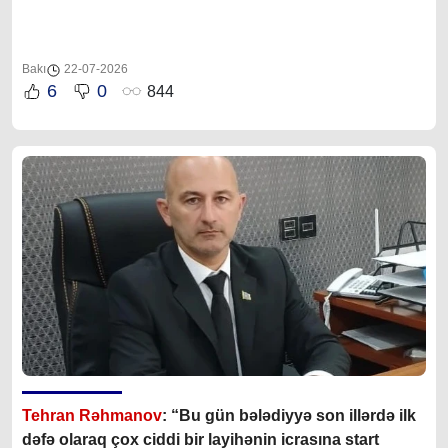
Bakı
22-07-2026
6
0
844
Tehran Rəhmanov
: “Bu gün bələdiyyə son illərdə ilk
dəfə olaraq çox ciddi bir layihənin icrasına start