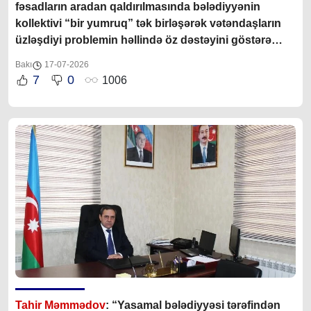
fəsadların aradan qaldırılmasında bələdiyyənin
kollektivi “bir yumruq” tək birləşərək vətəndaşların
üzləşdiyi problemin həllində öz dəstəyini göstərə
bildilər”
Bakı
17-07-2026
7
0
1006
Tahir Məmmədov
: “Yasamal bələdiyyəsi tərəfindən