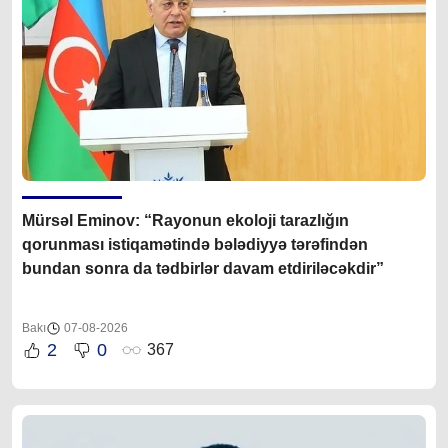
Mürsəl Eminov: “Rayonun ekoloji tarazlığın
qorunması istiqamətində bələdiyyə tərəfindən
bundan sonra da tədbirlər davam etdiriləcəkdir”
Bakı
07-08-2026
2
0
367