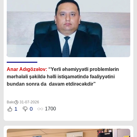
Anar Adıgözəlov:
“
Yerli əhəmiyyətli problemlərin
mərhələli şəkildə həlli istiqamətində fəaliyyətini
bundan sonra da davam etdirəcəkdir
”
Bakı
31-07-2026
1
0
1700