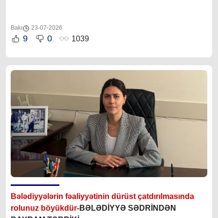
Bakı
23-07-2026
9
0
1039
Bələdiyyələrin fəaliyyətinin dürüst çatdırılmasında
rolunuz böyükdür-
BƏLƏDİYYƏ SƏDRİNDƏN