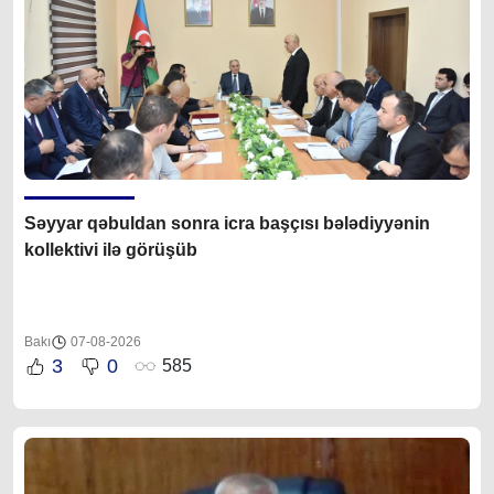
Səyyar qəbuldan sonra icra başçısı bələdiyyənin
kollektivi ilə görüşüb
Bakı
07-08-2026
3
0
585