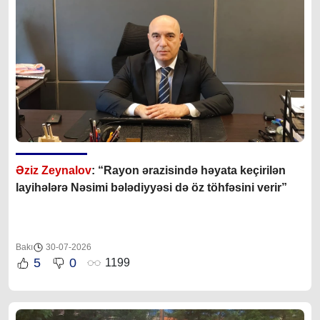
Əziz Zeynalov
: “Rayon ərazisində həyata keçirilən
layihələrə Nəsimi bələdiyyəsi də öz töhfəsini verir”
Bakı
30-07-2026
5
0
1199