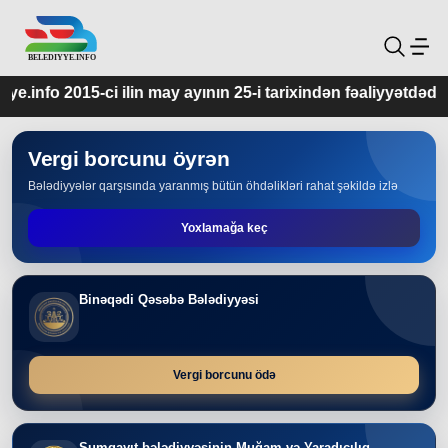
may ayının 25-i tarixindən fəaliyyətdədir.
Vergi borcunu öyrən
Bələdiyyələr qarşısında yaranmış bütün öhdəlikləri rahat şəkildə izlə
Yoxlamağa keç
Binəqədi Qəsəbə Bələdiyyəsi
Vergi borcunu ödə
Sumqayıt bələdiyyəsinin Muğam və Yaradıcılıq