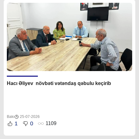
Hacı Əliyev növbəti vətəndaş qəbulu keçirib
Bakı
25-07-2026
1
0
1109