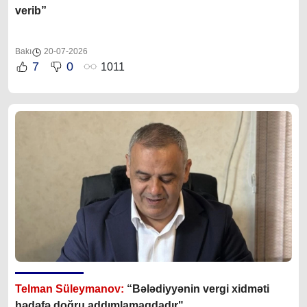
verib”
Bakı
20-07-2026
7
0
1011
Telman Süleymanov:
“Bələdiyyənin vergi xidməti
hədəfə doğru addımlamaqdadır"