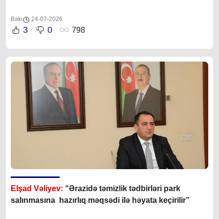
Bakı
24-07-2026
3
0
798
Elşad Vəliyev:
“Ərazidə təmizlik tədbirləri park
salınmasına hazırlıq məqsədi ilə həyata keçirilir”