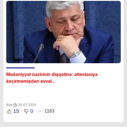
Mədəniyyət nazirinin diqqətinə: attestasiya
ke
çirməmişdən əvvəl...
Bakı
26-07-2026
15
0
1163