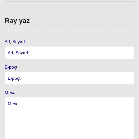
Rəy yaz
Ad, Soyad
E-poçt
Mesaj