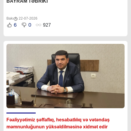
BAYRAM TƏBRİKİ
Bakı
22-07-2026
6
0
927
Fəaliyyətimiz şəffaflıq, hesabatlılıq və vətəndaş
məmnunluğunun yüksəldilməsinə xidmət edir