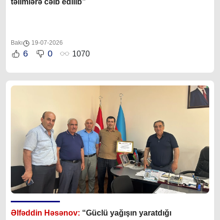
təlimlərə cəlb edilib”
Bakı
19-07-2026
6
0
1070
Əlfəddin Həsənov:
“Güclü yağışın yaratdığı