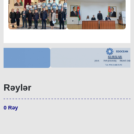
Rəylər
0
Rəy