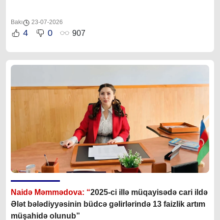
Bakı
23-07-2026
4
0
907
Naidə Məmmədova: “
2025-ci illə müqayisədə cari ildə
Ələt bələdiyyəsinin büdcə gəlirlərində 13 faizlik artım
müşahidə olunub”