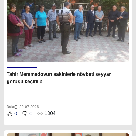
Tahir Məmmədovun sakinlərlə növbəti səyyar
görüşü keçirilib
Bakı
29-07-2026
0
0
1304