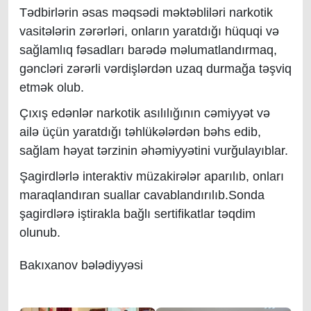
Tədbirlərin əsas məqsədi məktəbliləri narkotik
vasitələrin zərərləri, onların yaratdığı hüquqi və
sağlamlıq fəsadları barədə məlumatlandırmaq,
gəncləri zərərli vərdişlərdən uzaq durmağa təşviq
etmək olub.
Çıxış edənlər narkotik asılılığının cəmiyyət və
ailə üçün yaratdığı təhlükələrdən bəhs edib,
sağlam həyat tərzinin əhəmiyyətini vurğulayıblar.
Şagirdlərlə interaktiv müzakirələr aparılıb, onları
maraqlandıran suallar cavablandırılıb.Sonda
şagirdlərə iştirakla bağlı sertifikatlar təqdim
olunub.
Bakıxanov bələdiyyəsi