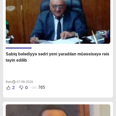
Sabiq bələdiyyə sədri yeni yaradılan müəssisəyə rəis
təyin edilib
Bakı
07-08-2026
2
0
765