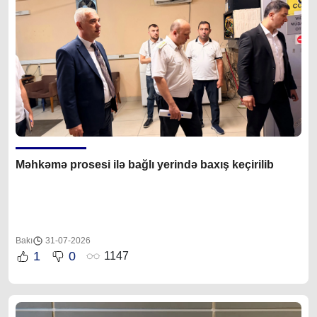
Məhkəmə prosesi ilə bağlı yerində baxış keçirilib
Bakı
31-07-2026
1
0
1147