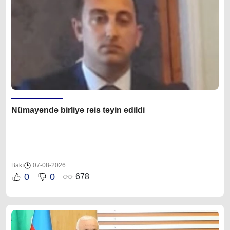
Nümayəndə birliyə rəis təyin edildi
Bakı
07-08-2026
0
0
678