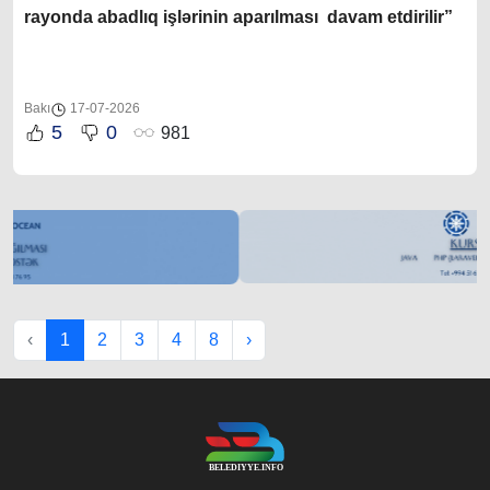
rayonda abadlıq işlərinin aparılması davam etdirilir”
Bakı
17-07-2026
5
0
981
‹
1
2
3
4
8
›