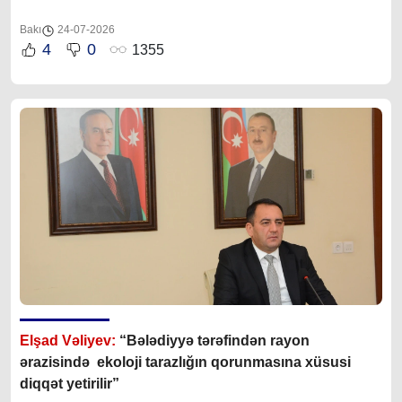
Bakı
24-07-2026
4
0
1355
Elşad Vəliyev:
“Bələdiyyə tərəfindən rayon
ərazisində ekoloji tarazlığın qorunmasına xüsusi
diqqət yetirilir”