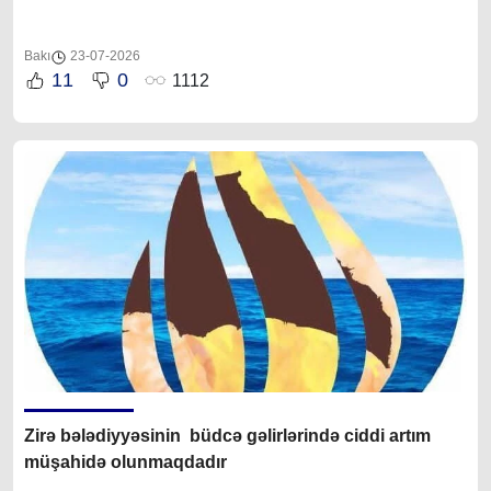
Bakı
23-07-2026
11
0
1112
Zirə bələdiyyəsinin büdcə gəlirlərində ciddi artım
müşahidə olunmaqdadır