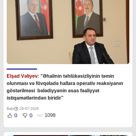
Elşad Vəliyev:
“Əhalinin təhlükəsizliyinin təmin
olunması və fövqəladə hallara operativ reaksiyanın
göstərilməsi bələdiyyənin əsas fəaliyyət
istiqamətlərindən biridir”
Bakı
29-07-2026
0
0
1098