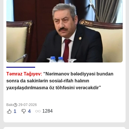
Təmraz Tağıyev:
“Nərimanov bələdiyyəsi bundan
sonra da sakinlərin sosial-rifah halının
yaxşılaşdırılmasına öz töhfəsini verəcəkdir”
Bakı
29-07-2026
1
4
1284