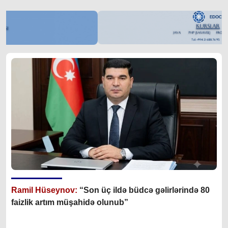
Ramil Hüseynov:
“Son üç ildə büdcə gəlirlərində 80
faizlik artım müşahidə olunub”