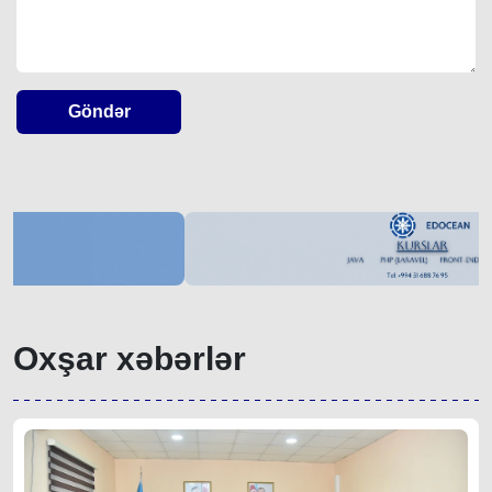
Göndər
Oxşar xəbərlər