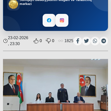
mərkəzi
23-02-2026
0
0
1825
, 23:30