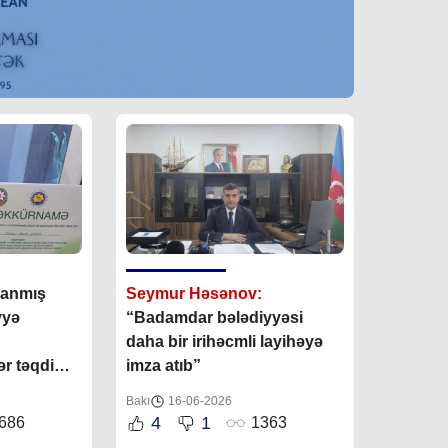
zanmış
Seymur Həsənov:
yyə
“Badamdar bələdiyyəsi
daha bir irihəcmli layihəyə
r təqdim
imza atıb”
Bakı
16-06-2026
4
1
686
1363