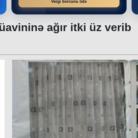
Vergi borcunu ödə
avininə ağır itki üz verib
r