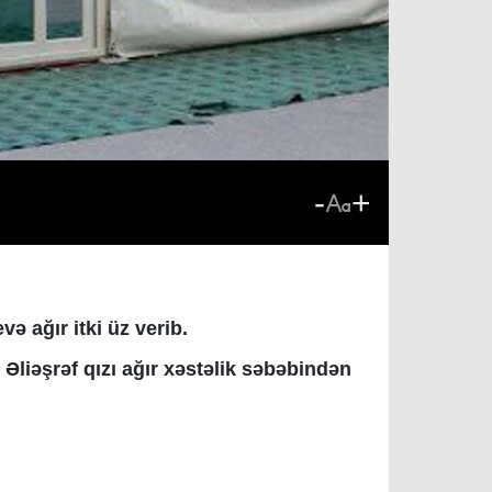
-
+
ə ağır itki üz verib.
Əliəşrəf qızı ağır xəstəlik səbəbindən