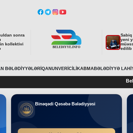
buldan sonra
Sabiq
ı
yeni y
n kollektivi
müəss
b
edilib
N BƏLƏDIYYƏLƏRI
QANUNVERICILIK
ABMA
BƏLƏDIYYƏ LAHI
Belediyye.info 2
Binəqədi Qəsəbə Bələdiyyəsi