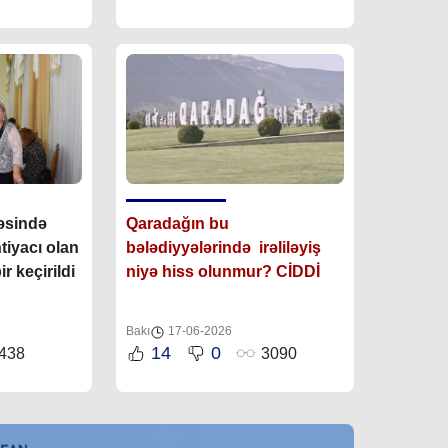
əmin
əsində
Qarada
ğın bu
tiyacı olan
bələdiyyələrində irəliləyiş
r keçirildi
niyə hiss olunmur? CİDDİ
Bakı
17-06-2026
14
0
438
3090