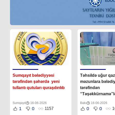
Sumqayıt bələdiyyəsi
Təhsildə uğur qa
tərəfindən şəhərdə yeni
məzunlara bələdi
tullantı qutuları quraşdırılıb
tərəfindən
“Təşəkkürnamə”lə
edilib
Sumqayıt
16-06-2026
Bakı
16-06-2026
1
0
0
0
1157
1