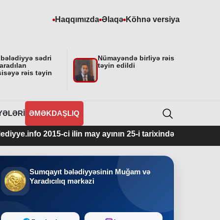
Haqqımızda
Əlaqə
Köhnə versiya
 bələdiyyə sədri
Nümayəndə birliyə rəis
aradılan
təyin edildi
isəyə rəis təyin
YƏLƏRI
ƏMƏKDAŞLIQ
015-ci ilin may ayının 25-i tarixindən fəaliyyətdədir.
Sumqayıt bələdiyyəsinin Muğam və
Yaradıcılıq mərkəzi