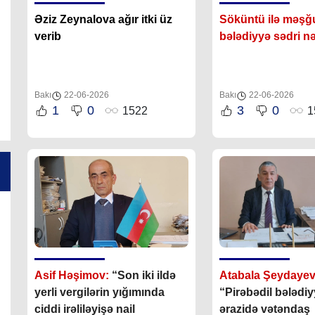
Əziz Zeynalova ağır itki üz
Söküntü ilə məşğu
verib
bələdiyyə sədri 
Bakı
22-06-2026
Bakı
22-06-2026
1
0
3
0
1522
1
Asif Həşimov:
“Son iki ildə
Atabala Şeydayev
yerli vergilərin yığımında
“Pirəbədil bələdiy
ciddi irəliləyişə nail
ərazidə vətəndaş