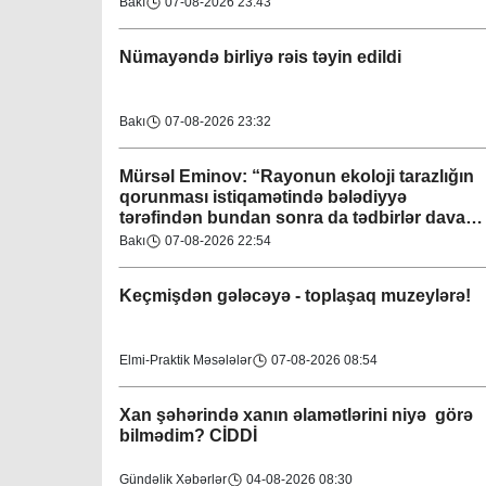
Bakı
07-08-2026 23:43
Nümayəndə birliyə rəis təyin edildi
Bakı
07-08-2026 23:32
Mürsəl Eminov: “Rayonun ekoloji tarazlığın
qorunması istiqamətində bələdiyyə
tərəfindən bundan sonra da tədbirlər davam
etdiriləcəkdir”
Bakı
07-08-2026 22:54
Keçmişdən gələcəyə - toplaşaq muzeylərə!
Elmi-Praktik Məsələlər
07-08-2026 08:54
Xan şəhərində xanın əlamətlərini niyə görə
bilmədim? CİDDİ
Gündəlik Xəbərlər
04-08-2026 08:30