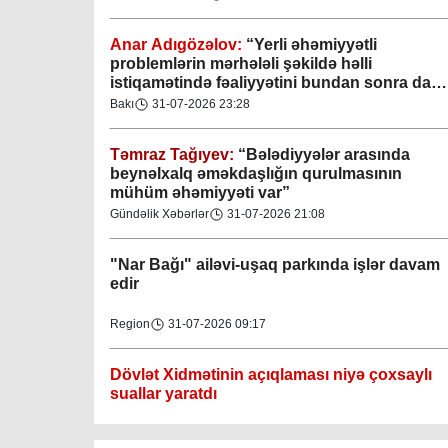
Anar Adıgözəlov:
“
Yerli əhəmiyyətli
problemlərin mərhələli şəkildə həlli
istiqamətində fəaliyyətini bundan sonra da
davam etdirəcəkdir
”
Bakı
31-07-2026 23:28
Təmraz Tağıyev:
“Bələdiyyələr arasında
Gəncə şəhəri Nizami bələdiyyəsi
beynəlxalq əməkdaşlığın qurulmasının
mühüm əhəmiyyəti var”
08-04-2023
Gündəlik Xəbərlər
31-07-2026 21:08
M.Ə.Rəsuzladə bələdiyyəsi
"Nar Bağı" ailəvi-uşaq parkında işlər davam
07-04-2023
edir
Xətai bələdiyyəsi
Region
31-07-2026 09:17
07-04-2023
Dövlət Xidmətinin açıqlaması niyə çoxsaylı
Mingəçevir bələdiyyəsi
suallar yaratdı
06-04-2023
Gündəlik Xəbərlər
31-07-2026 00:25