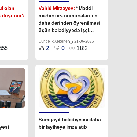
l olan
Vahid Mirzəyev:
“Maddi-
nə düşünür?
mədəni irs nümunələrinin
daha dərindən öyrənilməsi
üçün bələdiyyədə işçi
qrupunun yaradılması
Gündəlik Xəbərlər
21-06-2026
nəzərdə tutulur”
2
0
555
1182
:
Sumqayıt bələdiyyəsi daha
yəsi
bir layihəyə imza atıb