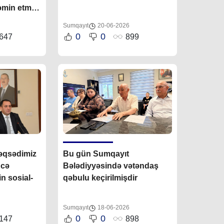
min etmək
lə çalışır”
Sumqayıt
20-06-2026
0
0
647
899
əqsədimiz
Bu gün Sumqayıt
dcə
Bələdiyyəsində vətəndaş
in sosial-
qəbulu keçirilmişdir
na
Sumqayıt
18-06-2026
ndaş
0
0
147
898