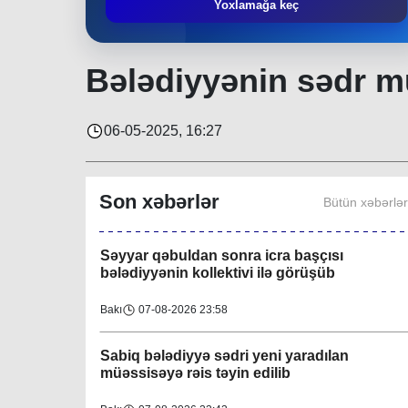
Yoxlamağa keç
Region
30-07-2026 23:54
Əziz Zeynalov
: “Rayon ərazisində həyata
Bələdiyyənin sədr mü
keçirilən layihələrə Nəsimi bələdiyyəsi də öz
töhfəsini verir”
Bakı
30-07-2026 23:39
06-05-2025, 16:27
Layihə çərçivəsində QHT-nin növbəti
görüşü İsmayıllı bələdiyyəsində keçirilib
Son xəbərlər
Bütün xəbərlə
Region
08-08-2026 08:32
Səyyar qəbuldan sonra icra başçısı
bələdiyyənin kollektivi ilə görüşüb
Bakı
07-08-2026 23:58
Sabiq bələdiyyə sədri yeni yaradılan
müəssisəyə rəis təyin edilib