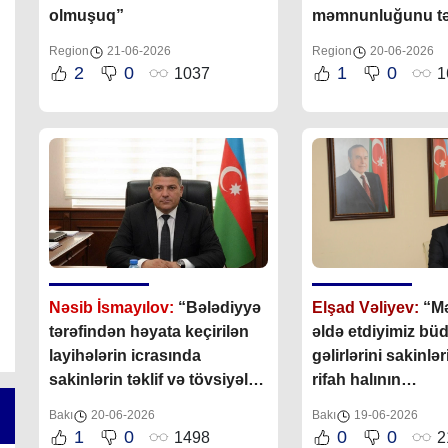
olmuşuq”
məmnunluğunu tə
üçün var qüvvəsi i
Region
21-06-2026
Region
20-06-2026
2
0
1
0
1037
1
Nəsib İsmayılov:
“B
ələdiyyə
Elşad Vəliyev:
“M
tərəfindən həyata keçirilən
əldə etdiyimiz bü
layihələrin icrasında
gəlirlərini sakinlər
sakinlərin təklif və tövsiyələri
rifah halının
daim nəzərə alınır
”
yaxşılaşdırılması
Bakı
20-06-2026
Bakı
19-06-2026
yönəltməklə vətə
1
0
0
0
1498
2