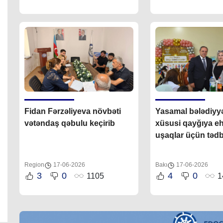
məmnunluğunu t
etməkdir”
Fidan Fərzəliyeva növbəti
Yasamal bələdiyy
vətəndaş qəbulu keçirib
xüsusi qayğıya eh
uşaqlar üçün tədbi
Region
17-06-2026
Bakı
17-06-2026
3
0
4
0
1105
1