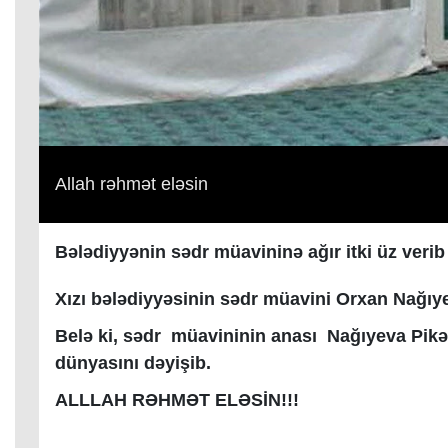
Allah rəhmət eləsin
Bələdiyyənin sədr müavininə ağır itki üz verib
Xızı bələdiyyəsinin sədr müavini Orxan Nağıyev
Belə ki, sədr müavininin anası Nağıyeva Pikə 
dünyasını dəyişib.
ALLLAH RƏHMƏT ELƏSİN!!!