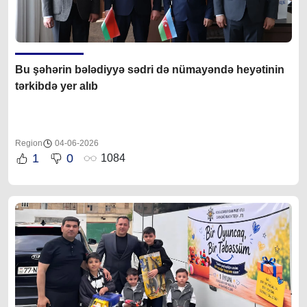
Bu şəhərin b
ələdiyyə sədri də
nümayəndə heyətinin
tərkibdə yer alıb
Region
04-06-2026
1
0
1084