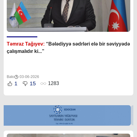
Təmraz Tağıyev:
“Bələdiyyə sədrləri elə bir səviyyədə
çalışmalıdır ki...”
Bakı
03-06-2026
1
15
1283