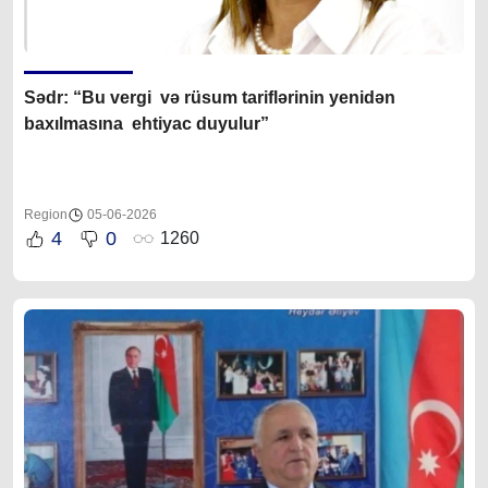
Sədr: “Bu vergi və rüsum tariflərinin yenidən
baxılmasına ehtiyac duyulur”
Region
05-06-2026
4
0
1260