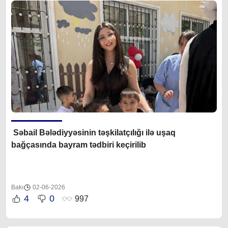
Səbail Bələdiyyəsinin təşkilatçılığı ilə uşaq
bağçasında bayram tədbiri keçirilib
Bakı
02-06-2026
4
0
997