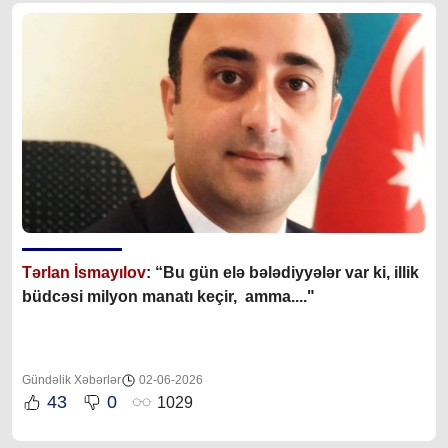
Tərlan İsmayılov
: “B
u gün elə bələdiyyələr var ki, illik
büdcəsi milyon manatı keçir, amma...."
Gündəlik Xəbərlər
02-06-2026
43
0
1029