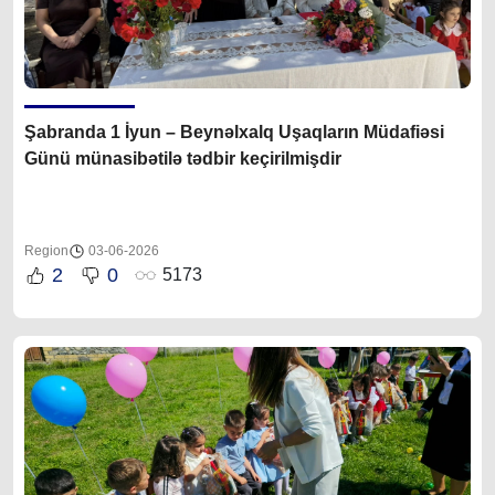
Şabranda 1 İyun – Beynəlxalq Uşaqların Müdafiəsi
Günü münasibətilə tədbir keçirilmişdir
Region
03-06-2026
2
0
5173