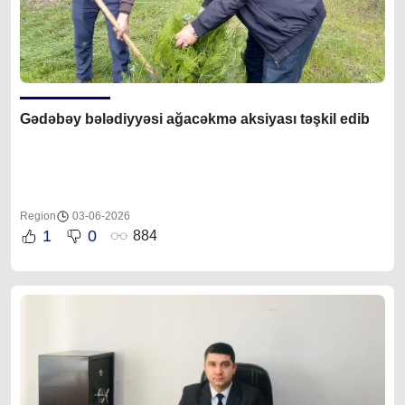
Gədəbəy bələdiyyəsi ağacəkmə aksiyası təşkil edib
Region
03-06-2026
1
0
884