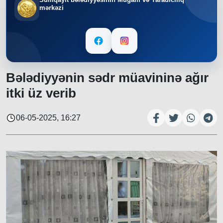
mərkəzi
Bələdiyyənin sədr müavininə ağır
itki üz verib
06-05-2025, 16:27