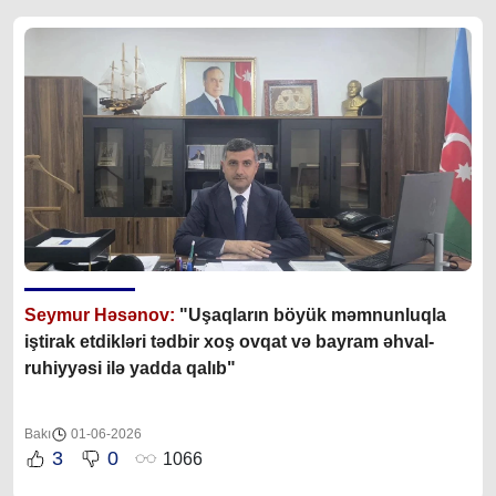
Seymur Həsənov:
"Uşaqların böyük məmnunluqla
iştirak etdikləri tədbir xoş ovqat və bayram əhval-
ruhiyyəsi ilə yadda qalıb"
Bakı
01-06-2026
3
0
1066