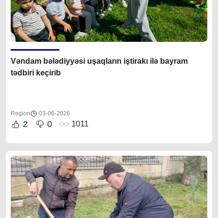
Vəndam bələdiyyəsi uşaqların iştirakı ilə bayram
tədbiri keçirib
Region
03-06-2026
2
0
1011