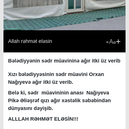
-
+
Allah rəhmət eləsin
Bələdiyyənin sədr müavininə ağır itki üz verib
Xızı bələdiyyəsinin sədr müavini Orxan
Nağıyevə ağır itki üz verib.
Belə ki, sədr müavininin anası Nağıyeva
Pikə Əliəşrəf qızı ağır xəstəlik səbəbindən
dünyasını dəyişib.
ALLLAH RƏHMƏT ELƏSİN!!!