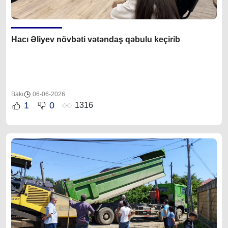
Hacı Əliyev növbəti vətəndaş qəbulu keçirib
Bakı
06-06-2026
1
0
1316