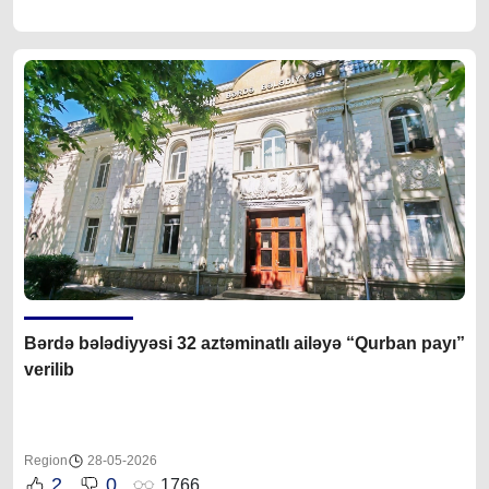
Bərdə bələdiyyəsi 32 aztəminatlı ailəyə “Qurban payı”
verilib
Region
28-05-2026
2
0
1766