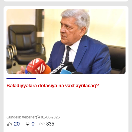
Bələdiyyələrə dotasiya nə vaxt ayrılacaq?
Gündəlik Xəbərlər
01-06-2026
20
0
835