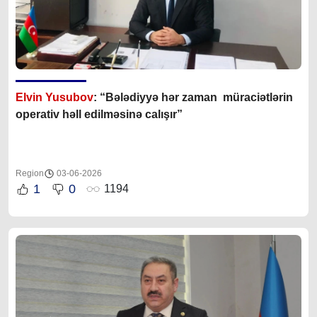
Elvin Yusubov
: “Bələdiyyə hər zaman müraciətlərin
operativ həll edilməsinə calışır”
Region
03-06-2026
1
0
1194