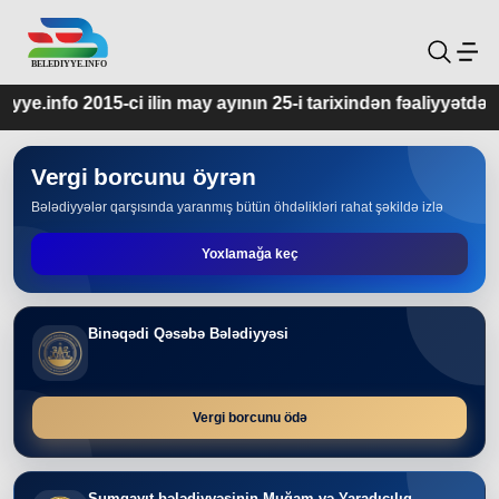
n may ayının 25-i tarixindən fəaliyyətdədir.
Vergi borcunu öyrən
Bələdiyyələr qarşısında yaranmış bütün öhdəlikləri rahat şəkildə izlə
Yoxlamağa keç
Binəqədi Qəsəbə Bələdiyyəsi
Vergi borcunu ödə
Sumqayıt bələdiyyəsinin Muğam və Yaradıcılıq