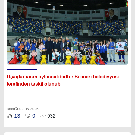
Uşaqlar üçün əyləncəli tədbir Biləcəri bələdiyyəsi
tərəfindən təşkil olunub
Bakı
02-06-2026
13
0
932