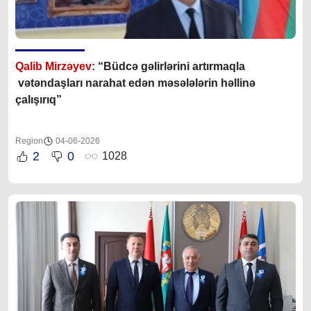
Qalib Mirzəyev:
“Büdcə gəlirlərini artırmaqla
vətəndaşları narahat edən məsələlərin həllinə
çalışırıq”
Region
04-06-2026
2
0
1028