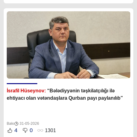
İsrafil Hüseynov:
“Bələdiyyənin təşkilatçılığı ilə
ehtiyacı olan vətəndaşlara Qurban payı paylanılıb”
Bakı
31-05-2026
4
0
1301