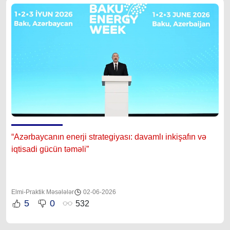
“Azərbaycanın enerji strategiyası: davamlı inkişafın və
iqtisadi gücün təməli”
Elmi-Praktik Məsələlər
02-06-2026
5
0
532