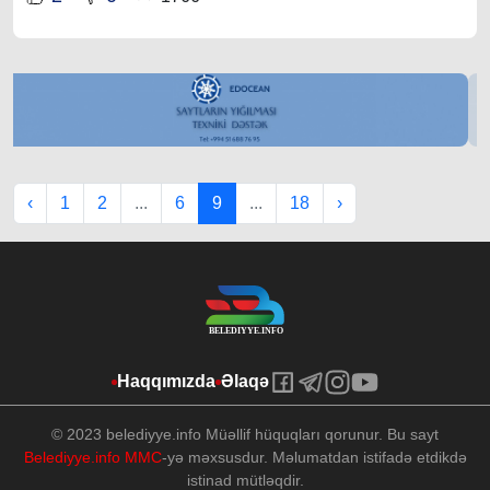
‹
1
2
...
6
9
...
18
›
Haqqımızda
Əlaqə
© 2023 belediyye.info Müəllif hüquqları qorunur. Bu sayt
Belediyye.info MMC
-yə məxsusdur. Məlumatdan istifadə etdikdə
istinad mütləqdir.