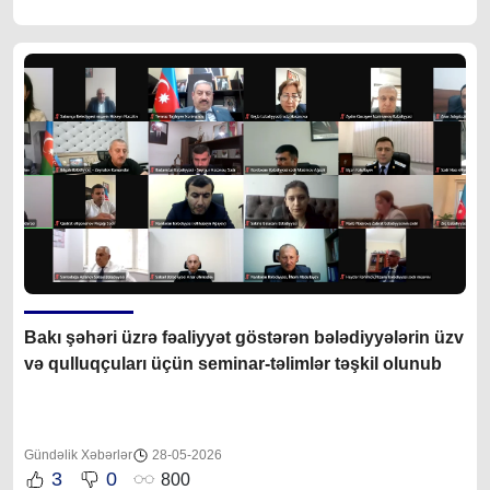
Bakı şəhəri üzrə fəaliyyət göstərən bələdiyyələrin üzv
və qulluqçuları üçün seminar-təlimlər təşkil olunub
Gündəlik Xəbərlər
28-05-2026
3
0
800