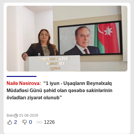
Nailə Nəsirova:
“1 iyun - Uşaqların Beynəlxalq
Müdafiəsi Günü şəhid olan qəsəbə sakinlərinin
övladları ziyarət olunub”
Bakı
01-06-2026
2
0
1226