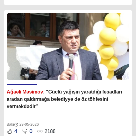
Ağaəli Məsimov
: “Güclü yağışın yaratdığı fəsadları
aradan qaldırmağa bələdiyyə də öz töhfəsini
verməkdədir”
Bakı
29-05-2026
4
0
2188