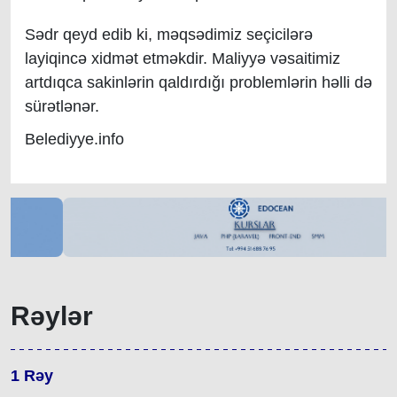
Sədr qeyd edib ki, məqsədimiz seçicilərə
layiqincə xidmət etməkdir. Maliyyə vəsaitimiz
artdıqca sakinlərin qaldırdığı problemlərin həlli də
sürətlənər.
Belediyye.info
Rəylər
1
Rəy