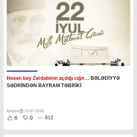
Həsən bəy Zərdabinin açdığı cığır
… BƏLƏDİYYƏ
SƏDRİNDƏN BAYRAM TƏBRİKİ
Region
22-07-2026
6
0
812