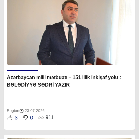
Azərbaycan milli mətbuatı – 151 illik inkişaf yolu :
BƏLƏDİYYƏ SƏDRİ YAZIR
Region
23-07-2026
3
0
911