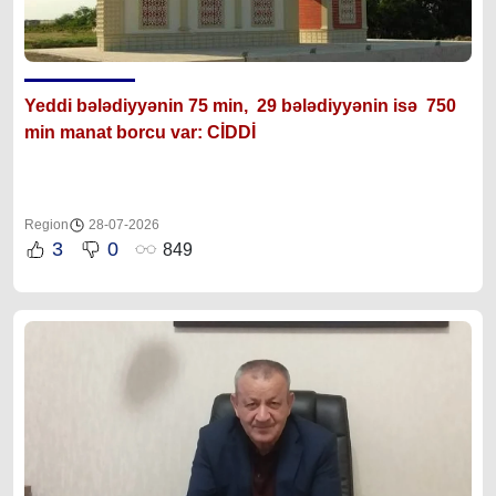
Yeddi bələdiyyənin 75 min, 29 bələdiyyənin isə 750
min manat borcu var: CİDDİ
Region
28-07-2026
3
0
849