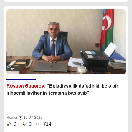
Rövşən Əsgərov:
“Bələdiyyə ilk dəfədir ki, belə bir
irihəcmli layihənin icrasına başlayıb"
Region
17-07-2026
3
0
714