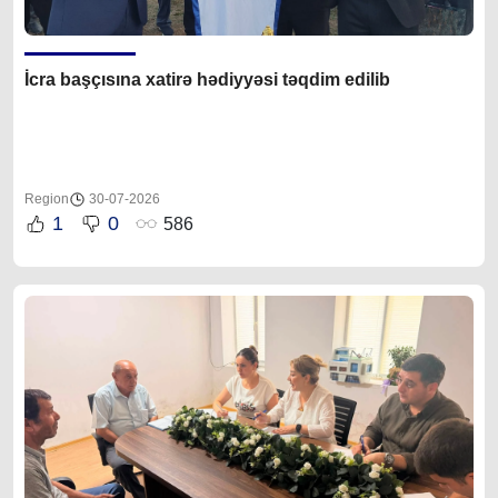
İcra başçısına xatirə hədiyyəsi təqdim edilib
Region
30-07-2026
1
0
586