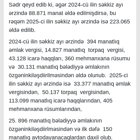
Sədr qeyd edib ki, əgər 2024-cü ilin səkkiz ayı
ərzində 88.871 manat əldə edilmişdirsə, bu
rəqəm 2025-ci ilin səkkiz ayı ərzində isə 223.065
əldə edilib.
2024-cü ilin səkkiz ayı ərzində 394 manatlıq
əmlak vergisi, 14.827 manatlıq torpaq vergisi,
43.128 icarə haqqları, 360 mehmanxana rüsumu
və 30.131 manatlıq bələdiyyə əmlakının
özgəninkiləşdiirilməsindən əldə olunub. 2025-ci
ilin səkkiz ayı ərzində isə 33.377 manatlıq əmlak
vergisindən, 50.137 torpaq vergisindən,
113.099 manatlıq icarə haqqlarından, 405
mehmanxana rüsumlarından,
25. 896 manatlıq bələdiyyə əmlakının
özgəninkiləşdiirlməsindən və ilk dəfə 150
manatlıq avtodayanacaqlardan daxil olub.