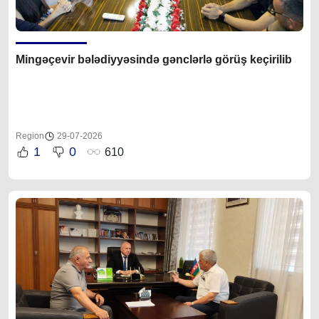
Mingəçevir bələdiyyəsində gənclərlə görüş keçirilib
Region
29-07-2026
1
0
610