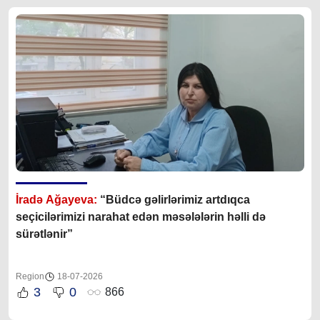
İradə Ağayeva:
“Büdcə gəlirlərimiz artdıqca
seçicilərimizi narahat edən məsələlərin həlli də
sürətlənir”
Region
18-07-2026
3
0
866