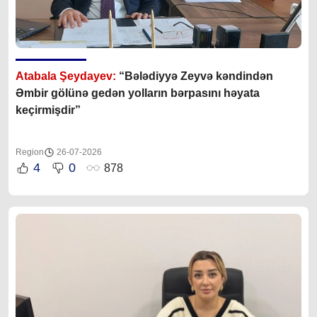
Atabala Şeydayev:
“Bələdiyyə Zeyvə kəndindən
Əmbir gölünə gedən yolların bərpasını həyata
keçirmişdir”
Region
26-07-2026
4
0
878