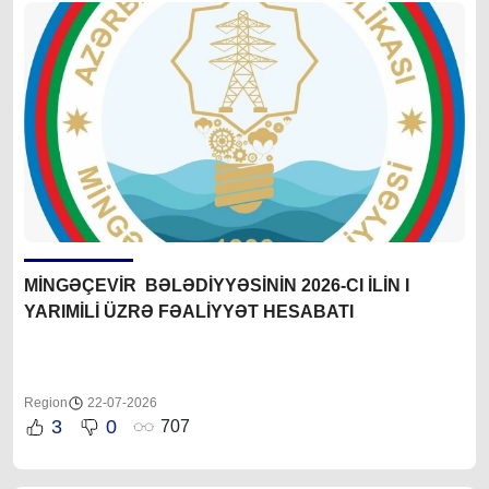
MİNGƏÇEVİR BƏLƏDİYYƏSİNİN 2026-CI İLİN I
YARIMİLİ ÜZRƏ FƏALİYYƏT HESABATI
Region
22-07-2026
3
0
707