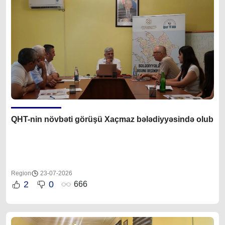
QHT-nin növbəti görüşü Xaçmaz bələdiyyəsində olub
Region
23-07-2026
2
0
666