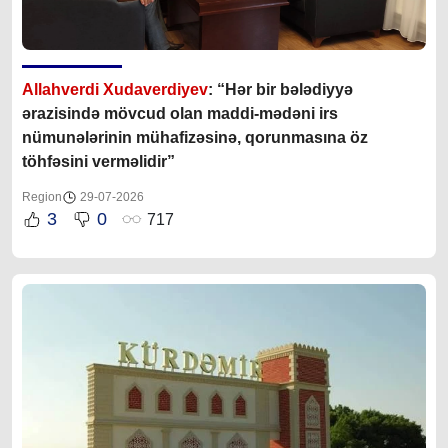
Allahverdi Xudaverdiyev
: “Hər bir bələdiyyə
ərazisində mövcud olan maddi-mədəni irs
nümunələrinin mühafizəsinə, qorunmasına öz
töhfəsini verməlidir”
Region
29-07-2026
3
0
717