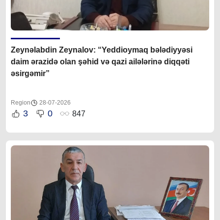
Zeynəlabdin Zeynalov: “Yeddioymaq bələdiyyəsi
daim ərazidə olan şəhid və qazi ailələrinə diqqəti
əsirgəmir”
Region
28-07-2026
3
0
847