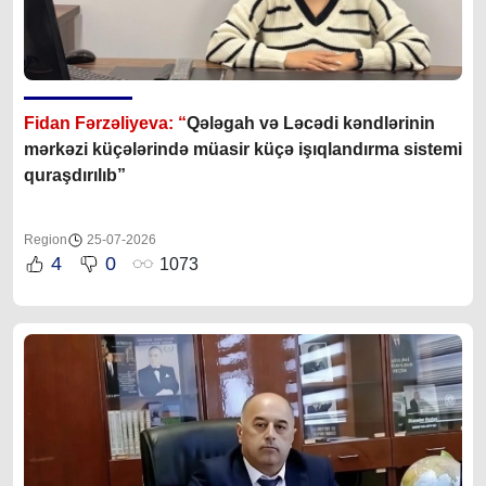
Fidan Fərzəliyeva: “
Qələgah və Ləcədi kəndlərinin
mərkəzi küçələrində müasir küçə işıqlandırma sistemi
quraşdırılıb”
Region
25-07-2026
4
0
1073