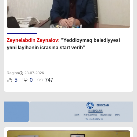
Zeynəlabdin Zeynalov:
“Yeddioymaq bələdiyyəsi
yeni layihənin icrasına start verib”
Region
23-07-2026
5
0
747