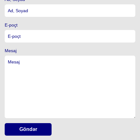
E-poçt
Mesaj
Göndər