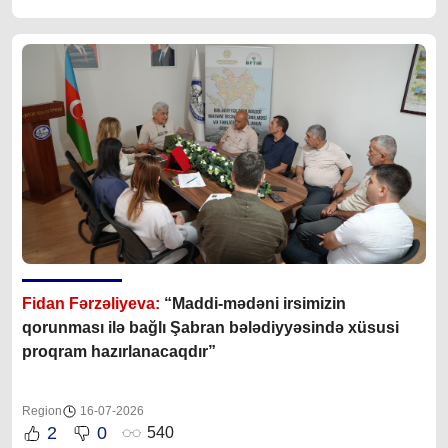
Fidan Fərzəliyeva:
“Maddi-mədəni irsimizin
qorunması ilə bağlı Şabran bələdiyyəsində xüsusi
proqram hazırlanacaqdır”
Region
16-07-2026
2
0
540