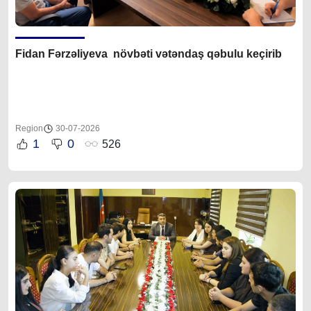
Fidan F
ərzəliyeva növbəti vətəndaş qəbulu keçirib
Region
30-07-2026
1
0
526