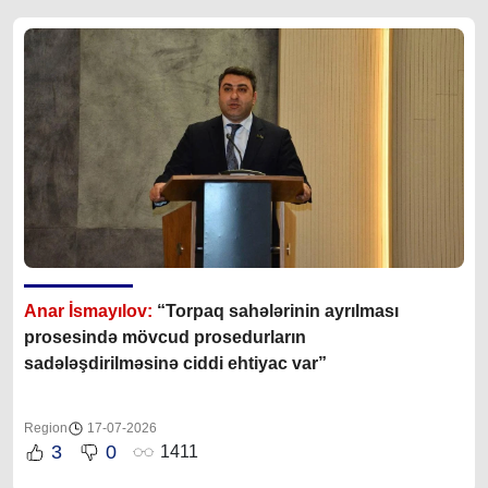
Anar İsmayılov:
“Torpaq sahələrinin ayrılması
prosesində mövcud prosedurların
sadələşdirilməsinə ciddi ehtiyac var”
Region
17-07-2026
3
0
1411