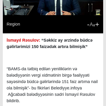
-
+
Region
İsmayıl Rəsulov:
“Səkkiz ay ərzində büdcə
gəlirlərimizi 150 faizədək artıra bilmişik”
“BAMS-da tətbiq edilən yeniliklərin və
bələdiyyənin vergi xidmətinin birgə fəaliyyəti
sayəsində büdcə gəlirlərində 151 faiz artıma nail
ola bilmişik”- bu fikirləri Belediyye.infoya
Ağcabədi bələdiyyəsinin sədri İsmayıl Rəsulov
bildirib.