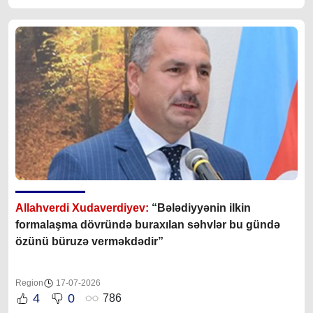
Allahverdi Xudaverdiyev:
“Bələdiyyənin ilkin
formalaşma dövründə buraxılan səhvlər bu gündə
özünü büruzə verməkdədir”
Region
17-07-2026
4
0
786