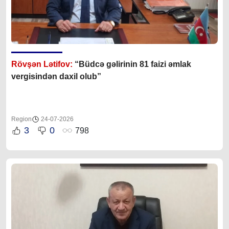
Rövşən Lətifov:
“Büdcə gəlirinin 81 faizi əmlak
vergisindən daxil olub”
Region
24-07-2026
3
0
798