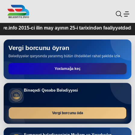
may ayının 25-i tarixindən fəaliyyətdədir.
Vergi borcunu öyrən
Bələdiyyələr qarşısında yaranmış bütün öhdəlikləri rahat şəkildə izlə
Yoxlamağa keç
Binəqədi Qəsəbə Bələdiyyəsi
Vergi borcunu ödə
Sumqayıt bələdiyyəsinin Muğam və Yaradıcılıq