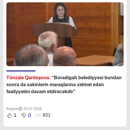
Tünzalə Qardaşova:
“Boradigah bələdiyyəsi bundan
sonra da sakinlərin maraqlarına xidmət edən
fəaliyyətini davam etdirəcəkdir”
Region
20-07-2026
1
0
831