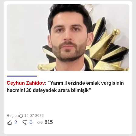
Ceyhun Zahidov
: “Yarım il ərzində əmlak vergisinin
həcmini 30 dəfəyədək artıra bilmişik”
Region
19-07-2026
2
0
815