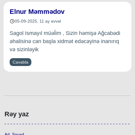
Elnur Məmmədov
05-09-2025
,
11 ay əvvəl
Sagol Ismayıl müəĺim , Sizin həmişə Ağcabədi
əhalisinə can başla xidmət edəcəyinə inanırıq
və sizinləyik
Cavabla
Rəy yaz
Ad, Soyad