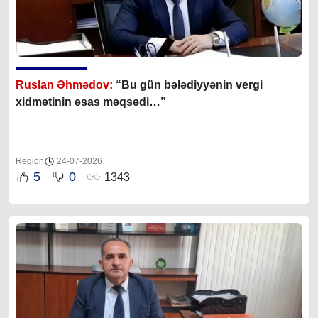
Ruslan Əhmədov:
“Bu gün bələdiyyənin vergi
xidmətinin əsas məqsədi…”
Region
24-07-2026
5
0
1343