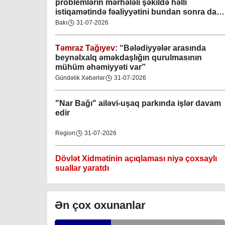
problemlərin mərhələli şəkildə həlli
istiqamətində fəaliyyətini bundan sonra da
davam etdirəcəkdir
”
Bakı
31-07-2026
Təmraz Tağıyev:
“Bələdiyyələr arasında
Gəncə şəhəri Nizami bələdiyyəsi
beynəlxalq əməkdaşlığın qurulmasının
mühüm əhəmiyyəti var”
08-04-2023
Gündəlik Xəbərlər
31-07-2026
M.Ə.Rəsuzladə bələdiyyəsi
"Nar Bağı" ailəvi-uşaq parkında işlər davam
07-04-2023
edir
Xətai bələdiyyəsi
Region
31-07-2026
07-04-2023
Dövlət Xidmətinin açıqlaması niyə çoxsaylı
Mingəçevir bələdiyyəsi
suallar yaratdı
06-04-2023
Gündəlik Xəbərlər
31-07-2026
Ən çox oxunanlar
Nəsimi bələdiyyəsi
Məhkəmə prosesi ilə bağlı yerində baxış
06-04-2023
keçirilib