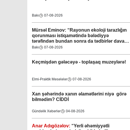
Bakı
07-08-2026
Mürsəl Eminov: “Rayonun ekoloji tarazlığın
qorunması istiqamətində bələdiyyə
tərəfindən bundan sonra da tədbirlər davam
etdiriləcəkdir”
Bakı
07-08-2026
Keçmişdən gələcəyə - toplaşaq muzeylərə!
Elmi-Praktik Məsələlər
07-08-2026
Xan şəhərində xanın əlamətlərini niyə görə
bilmədim? CİDDİ
Gündəlik Xəbərlər
04-08-2026
Anar Adıgözəlov:
“
Yerli əhəmiyyətli