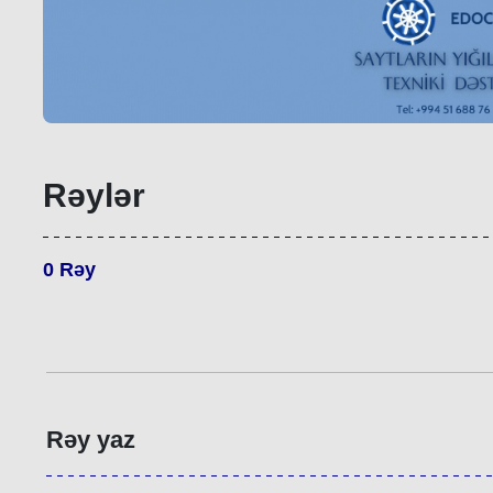
Rəylər
0
Rəy
Rəy yaz