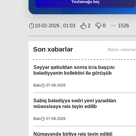
Əziz Zeynalov
: “Rayon ərazisində həyata
Yoxlamağa keç
keçirilən layihələrə Nəsimi bələdiyyəsi də öz
töhfəsini verir”
Bakı
30-07-2026
10-02-2026 , 01:03
2
0
1526
Layihə çərçivəsində QHT-nin növbəti
görüşü İsmayıllı bələdiyyəsində keçirilib
Son xəbərlər
Bütün xəbərlə
Region
08-08-2026
Səyyar qəbuldan sonra icra başçısı
bələdiyyənin kollektivi ilə görüşüb
Bakı
07-08-2026
Sabiq bələdiyyə sədri yeni yaradılan
müəssisəyə rəis təyin edilib
Bakı
07-08-2026
Nümayəndə birliyə rəis təyin edildi