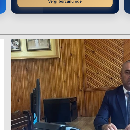
Vergi borcunu ödə
r