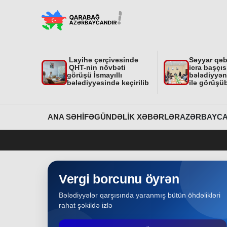
"Nar Bağı" ailəvi-uşaq parkında işlər davam
edir
Region
31-07-2026
Layihə çərçivəsində
Səyyar qə
Dövlət Xidmətinin açıqlaması niyə çoxsaylı
QHT-nin növbəti
icra başçıs
suallar yaratdı
görüşü İsmayıllı
bələdiyyəni
bələdiyyəsində keçirilib
ilə görüşü
Gündəlik Xəbərlər
31-07-2026
Məhkəmə prosesi ilə bağlı yerində baxış
ANA SƏHIFƏ
GÜNDƏLIK XƏBƏRLƏR
AZƏRBAYCA
keçirilib
Bakı
31-07-2026
İcra başçısına xatirə hədiyyəsi təqdim edilib
Vergi borcunu öyrən
Bələdiyyələr qarşısında yaranmış bütün öhdəlikləri
Region
30-07-2026
rahat şəkildə izlə