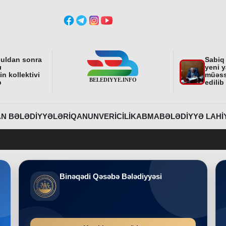
buldan sonra
Sabiq
ı
yeni y
n kollektivi
müəss
b
edilib
N BƏLƏDIYYƏLƏRI
QANUNVERICILIK
ABMA
BƏLƏDIYYƏ LAHI
Belediyye.info 
Binəqədi Qəsəbə Bələdiyyəsi