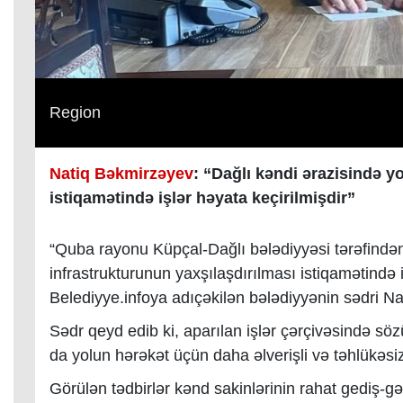
Region
Natiq Bəkmirzəyev
: “Dağlı kəndi ərazisində y
istiqamətində işlər həyata keçirilmişdir”
“Quba rayonu Küpçal-Dağlı bələdiyyəsi tərəfindən
infrastrukturunun yaxşılaşdırılması istiqamətində iş
Belediyye.infoya adıçəkilən bələdiyyənin sədri N
Sədr qeyd edib ki, aparılan işlər çərçivəsində s
da yolun hərəkət üçün daha əlverişli və təhlükəsiz
Görülən tədbirlər kənd sakinlərinin rahat gediş-gə