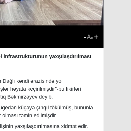
-
+
ol infrastrukturunun yaxşılaşdırılması
 Dağlı kəndi ərazisində yol
lər həyata keçirilmişdir”-bu fikirləri
atiq Bəkmirzəyev deyib.
özügedən küçəyə çınqıl tökülmüş, bununla
 olması təmin edilmişdir.
lişinin yaxşılaşdırılmasına xidmət edir.