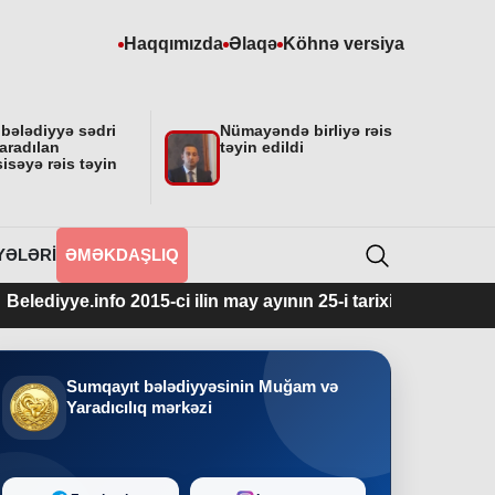
Haqqımızda
Əlaqə
Köhnə versiya
 bələdiyyə sədri
Nümayəndə birliyə rəis
aradılan
təyin edildi
isəyə rəis təyin
YƏLƏRI
ƏMƏKDAŞLIQ
2015-ci ilin may ayının 25-i tarixindən fəaliyyətdədir.
Sumqayıt bələdiyyəsinin Muğam və
Yaradıcılıq mərkəzi