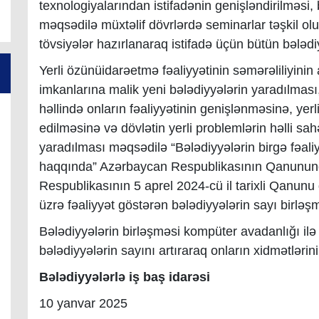
texnologiyalarından istifadənin genişləndirilməsi, 
məqsədilə müxtəlif dövrlərdə seminarlar təşkil 
tövsiyələr hazırlanaraq istifadə üçün bütün bələdi
Yerli özünüidarəetmə fəaliyyətinin səmərəliliyinin
imkanlarına malik yeni bələdiyyələrin yaradılması
həllində onların fəaliyyətinin genişlənməsinə, ye
edilməsinə və dövlətin yerli problemlərin həlli s
yaradılması məqsədilə “Bələdiyyələrin birgə fəaliy
haqqında” Azərbaycan Respublikasının Qanunund
Respublikasının 5 aprel 2024-cü il tarixli Qanunu 
üzrə fəaliyyət göstərən bələdiyyələrin sayı birlə
Bələdiyyələrin birləşməsi kompüter avadanlığı ilə
bələdiyyələrin sayını artıraraq onların xidmətlərin
Bələdiyyələrlə iş baş idarəsi
10 yanvar 2025