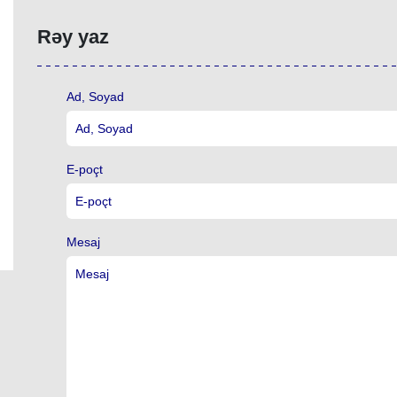
Rəy yaz
Ad, Soyad
E-poçt
Mesaj