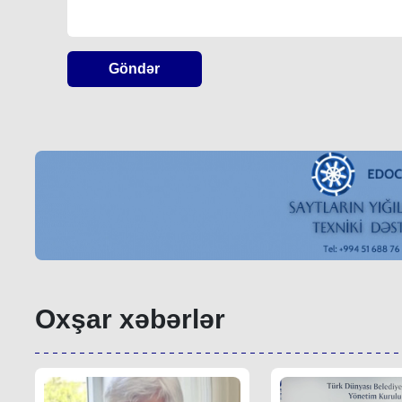
Göndər
Oxşar xəbərlər