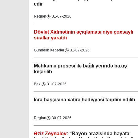
edir
Region
31-07-2026
Dövlət Xidmətinin açıqlaması niyə çoxsaylı
suallar yaratdı
Gündəlik Xəbərlər
31-07-2026
Məhkəmə prosesi ilə bağlı yerində baxış
keçirilib
Bakı
31-07-2026
İcra başçısına xatirə hədiyyəsi təqdim edilib
Region
30-07-2026
Əziz Zeynalov
: “Rayon ərazisində həyata