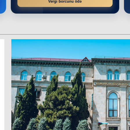
Vergi borcunu ödə
r