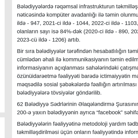
Bələdiyyələrdə rəqəmsal infrastrukturun təkmilləş
nəticəsində kompüter avadanlığı ilə təmin olunmu
ildə - 947, 2021-ci ildə - 1044, 2022-ci ildə - 1103
olanların sayı isə 84%-dək (2020-ci ildə - 890, 202
2023-cü ildə - 1206) artıb.
Bir sıra bələdiyyələr tərəfindən hesabatlılığın tə
cümlədən əhali ilə kommunikasiyanın təmin edilməs
informasiyanın açıqlanması sahələrindəki çatışmaz
özünüidarəetmə fəaliyyəti barədə ictimaiyyətin m
məqsədilə sosial şəbəkələrdə fəallığın artırılması 
bələdiyyələrə tövsiyələr göndərilib.
62 Bələdiyyə Sədrlərinin Əlaqələndirmə Şurasının 
200-ə yaxın bələdiyyənin ayrıca “facebook” səhif
Bələdiyyələrin fəaliyyətinə metodoloji yardım tədbi
təkmilləşdirilməsi üçün onların fəaliyyətində in