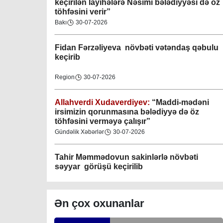
keçirilən layihələrə Nəsimi bələdiyyəsi də öz
töhfəsini verir”
Gəncə şəhəri Nizami bələdiyyəsi
Bakı
30-07-2026
08-04-2023
Fidan F
ərzəliyeva növbəti vətəndaş qəbulu
M.Ə.Rəsuzladə bələdiyyəsi
keçirib
07-04-2023
Region
30-07-2026
Xətai bələdiyyəsi
07-04-2023
Allahverdi Xudaverdiyev:
“Maddi-mədəni
irsimizin qorunmasına bələdiyyə də öz
töhfəsini verməyə çalışır”
Mingəçevir bələdiyyəsi
Gündəlik Xəbərlər
30-07-2026
06-04-2023
Tahir Məmmədovun sakinlərlə növbəti
Nəsimi bələdiyyəsi
səyyar görüşü keçirilib
06-04-2023
Bakı
29-07-2026
Nərimanov bələdiyyəsi
Ən çox oxunanlar
06-04-2023
Elşad Vəliyev:
“Əhalinin təhlükəsizliyinin
təmin olunması və fövqəladə hallara operativ