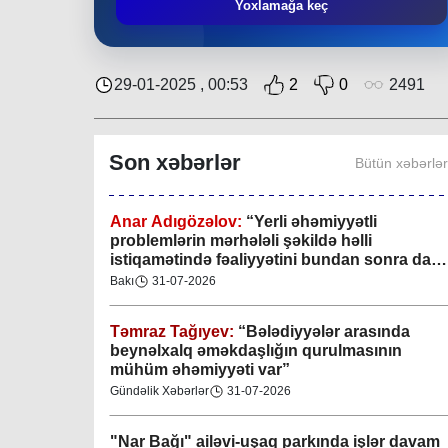
Mingəçevir bələdiyyəsində gənclərlə görüş
Yoxlamağa keç
keçirilib
Region
29-07-2026
29-01-2025 , 00:53
2
0
2491
Xan şəhərində xanın əlamətlərini niyə görə
bilmədim? CİDDİ
Son xəbərlər
Bütün xəbərlə
Gündəlik Xəbərlər
04-08-2026
Anar Adıgözəlov:
“
Yerli əhəmiyyətli
problemlərin mərhələli şəkildə həlli
istiqamətində fəaliyyətini bundan sonra da
davam etdirəcəkdir
”
Bakı
31-07-2026
Təmraz Tağıyev:
“Bələdiyyələr arasında
beynəlxalq əməkdaşlığın qurulmasının
mühüm əhəmiyyəti var”
Gündəlik Xəbərlər
31-07-2026
"Nar Bağı" ailəvi-uşaq parkında işlər davam