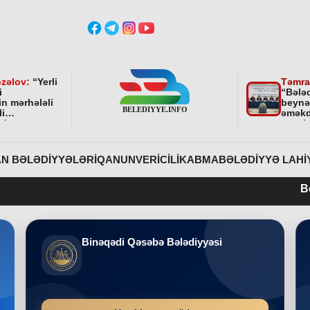
zəlov:
“
Yerli
Təmra
i
“Bələ
in mərhələli
beynə
li
əməkd
ndə
qurul
ni bundan
əhəmi
davam
r
”
N BƏLƏDIYYƏLƏRI
QANUNVERICILIK
ABMA
BƏLƏDIYYƏ LAHI
Belediyye.info
Binəqədi Qəsəbə Bələdiyyəsi