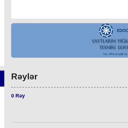
Rəylər
0
Rəy