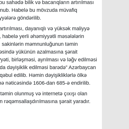
bu sahədə bilik və bacarıqların artırılması
olunub. Habelə bu mövzuda müvafiq
yyələrə göndərilib.
 artırılması, dayanıqlı və yüksək maliyyə
, habelə yerli əhəmiyyətli məsələlərin
rli sakinlərin məmnunluğunun təmin
ahəsində yükünün azalmasına şərait
yəti, birləşməsi, ayrılması və ləğv edilməsi
a dəyişiklik edilməsi barədə” Azərbaycan
qəbul edilib. Həmin dəyişikliklərlə ölkə
şmə nəticəsində 1606-dan 685-ə endirilib.
 təmin olunmuş və internetə çıxışı olan
in rəqəmsallaşdırılmasına şərait yaradır.