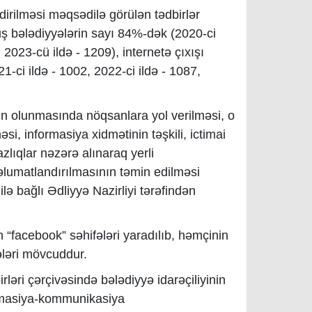
dirilməsi məqsədilə görülən tədbirlər
ş bələdiyyələrin sayı 84%-dək (2020-ci
, 2023-cü ildə - 1209), internetə çıxışı
1-ci ildə - 1002, 2022-ci ildə - 1087,
min olunmasında nöqsanlara yol verilməsi, o
i, informasiya xidmətinin təşkili, ictimai
lıqlar nəzərə alınaraq yerli
əlumatlandırılmasının təmin edilməsi
ilə bağlı Ədliyyə Nazirliyi tərəfindən
“facebook” səhifələri yaradılıb, həmçinin
ələri mövcuddur.
rləri çərçivəsində bələdiyyə idarəçiliyinin
formasiya-kommunikasiya