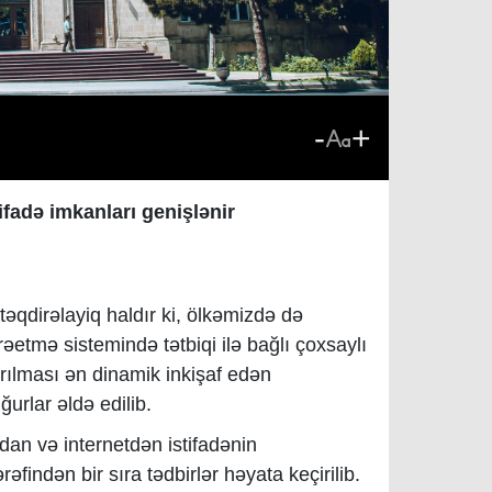
-
+
ifadə imkanları genişlənir
təqdirəlayiq haldır ki, ölkəmizdə də
əetmə sistemində tətbiqi ilə bağlı çoxsaylı
ırılması ən dinamik inkişaf edən
urlar əldə edilib.
dan və internetdən istifadənin
rəfindən bir sıra tədbirlər həyata keçirilib.