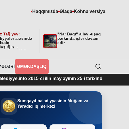
Haqqımızda
Əlaqə
Köhnə versiya
z Tağıyev:
"Nar Bağı" ailəvi-uşaq
diyyələr arasında
parkında işlər davam
lxalq
edir
aşlığın
masının mühüm
yyəti var”
YƏLƏRI
ƏMƏKDAŞLIQ
 2015-ci ilin may ayının 25-i tarixindən fəaliyyətdədir.
Sumqayıt bələdiyyəsinin Muğam və
Yaradıcılıq mərkəzi