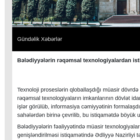
Gündəlik Xəbərlər
Bələdiyyələrin rəqəmsal texnologiyalardan ist
Texnoloji proseslərin qloballaşdığı müasir dövrdə 
rəqəmsal texnologiyaların imkanlarının dövlət idar
işlər görülüb, informasiya cəmiyyətinin formalaşd
sahələrdən birinə çevrilib, bu istiqamətdə böyük uğ
Bələdiyyələrin fəaliyyətində müasir texnologiyalar
genişləndirilməsi istiqamətində Ədliyyə Nazirliyi tə