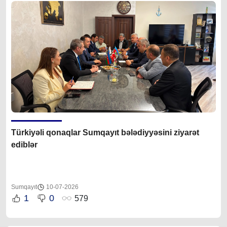
Türkiyəli qonaqlar Sumqayıt bələdiyyəsini ziyarət
ediblər
Sumqayıt
10-07-2026
1
0
579