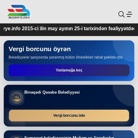
n may ayının 25-i tarixindən fəaliyyətdədir.
Vergi borcunu öyrən
Bələdiyyələr qarşısında yaranmış bütün öhdəlikləri rahat şəkildə izlə
Yoxlamağa keç
Binəqədi Qəsəbə Bələdiyyəsi
Vergi borcunu ödə
Sumqayıt bələdiyyəsinin Muğam və Yaradıcılıq