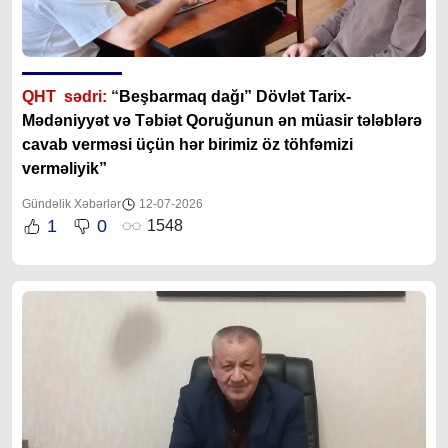
QHT sədri:
“
Beşbarmaq dağı” Dövlət Tarix-
Mədəniyyət və Təbiət Qoruğunun ən müasir tələblərə
cavab verməsi üçün hər birimiz öz töhfəmizi
verməliyik”
Gündəlik Xəbərlər
12-07-2026
1
0
1548