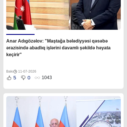
Anar Adıgözəlov: "Maştağa bələdiyyəsi qəsəbə
ərazisində abadlıq işlərini davamlı şəkildə həyata
keçirir"
Bakı
11-07-2026
5
0
1043