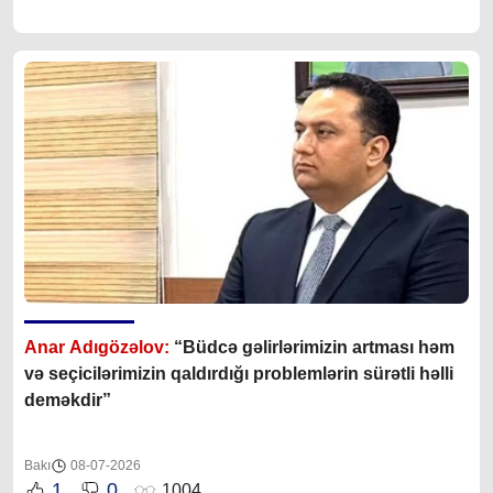
Anar Adıgözəlov:
“Büdcə gəlirlərimizin artması həm
və seçicilərimizin qaldırdığı problemlərin sürətli həlli
deməkdir”
Bakı
08-07-2026
1
0
1004