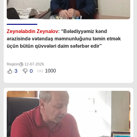
Zeynəlabdin Zeynalov
: “Bələdiyyəmiz kənd
ərazisində vətəndaş məmnunluğunu təmin etmək
üçün bütün qüvvələri daim səfərbər edir”
Region
12-07-2026
3
0
1000