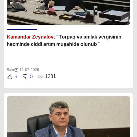
Kamandar Zeynalov:
“T
orpaq və əmlak vergisinin
həcmində ciddi artım muşahidə olunub ”
Bakı
11-07-2026
6
0
1281