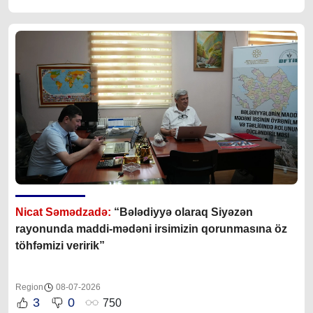
Nicat Səmədzadə:
“Bələdiyyə olaraq Siyəzən
rayonunda maddi-mədəni irsimizin qorunmasına öz
töhfəmizi veririk”
Region
08-07-2026
3
0
750