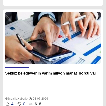
Səkkiz bələdiyyənin yarim milyon manat borcu var
Gündəlik Xəbərlər
08-07-2026
4
0
618