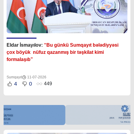
Eldar İsmayılov:
“Bu günkü Sumqayıt bələdiyyəsi
çox böyük nüfuz qazanmış bir təşkilat kimi
formalaşıb”
Sumqayıt
11-07-2026
4
0
449