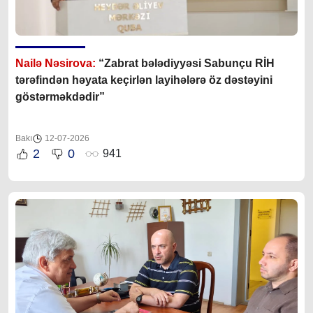
Nailə Nəsirova:
“
Zabrat bələdiyyəsi Sabunçu RİH
tərəfindən həyata keçirlən layihələrə öz dəstəyini
göstərməkdədir”
Bakı
12-07-2026
2
0
941