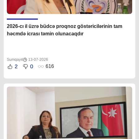
2026-cı il üzrə büdcə proqnoz göstəricilərinin tam
həcmdə icrası təmin olunacaqdır
Sumqayıt
13-07-2026
2
0
616