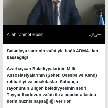
-
+
Allah rəhmət eləsin
Bələdiyyə sədrinin vəfatıyla bağlı ABMA-dan
başsağlığı
Azərbaycan Bələdiyyələrinin Milli
Assosiasiyalarının (Şəhər, Qəsəbə və Kənd)
rəhbərliyi və əməkdaşları Sabunçu
rayonunun Bilgəh bələdiyyəsinin sədri
Təyyar İbadovun vəfatı ilə əlaqədar ailəsinə
dərin hüznlə başsağlığı verirlər.