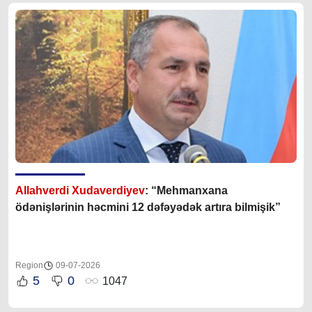
Allahverdi Xudaverdiyev
: “Mehmanxana
ödənişlərinin həcmini 12 dəfəyədək artıra bilmişik”
Region
09-07-2026
5
0
1047