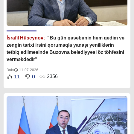
İsrafil Hüseynov:
“Bu gün qəsəbənin həm qədim və
zəngin tarixi irsini qorumaqla yanaşı yeniliklərin
tətbiq edilməsində Buzovna bələdiyyəsi öz töhfəsini
verməkdədir”
Bakı
11-07-2026
11
0
2356