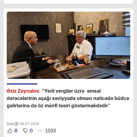
Əziz Zeynalov:
“Yerli vergilər üzrə əmsal
dərəcələrinin aşağı səviyyədə olması nəticədə büdcə
gəlirlərinə də öz mənfi təsiri göstərməkdədir”
Bakı
08-07-2026
8
0
1033