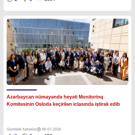
Azərbaycan nümayəndə heyəti Monitorinq
Komitəsinin Osloda keçirilən iclasında iştirak edib
Gündəlik Xəbərlər
06-07-2026