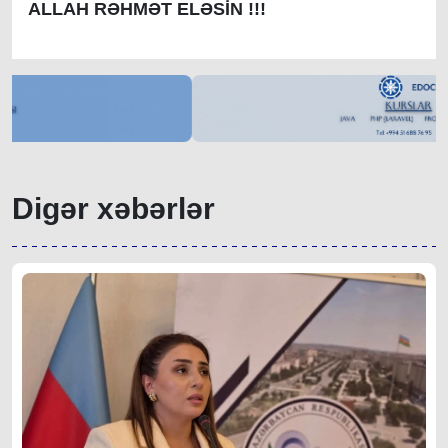
ALLAH RƏHMƏT ELƏSİN !!!
Digər xəbərlər