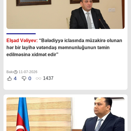
Elşad Vəliyev:
“Bələdiyyə iclasında müzakirə olunan
hər bir layihə vətəndaş məmnunluğunun təmin
edilməsinə xidmət edir”
Bakı
11-07-2026
4
0
1437