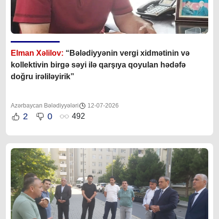
Elman Xəlilov:
“Bələdiyyənin vergi xidmətinin və
kollektivin birgə səyi ilə qarşıya qoyulan hədəfə
doğru irəliləyirik”
Azərbaycan Bələdiyyələri
12-07-2026
2
0
492