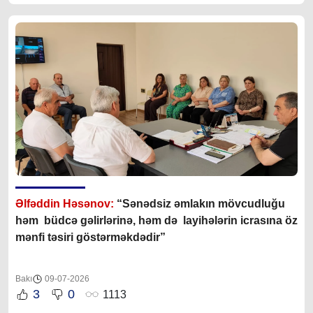
Əlfəddin Həsənov:
“S
ənədsiz əmlakın mövcudluğu
həm büdcə gəlirlərinə, həm də layihələrin icrasına öz
mənfi təsiri göstərməkdədir”
Bakı
09-07-2026
3
0
1113