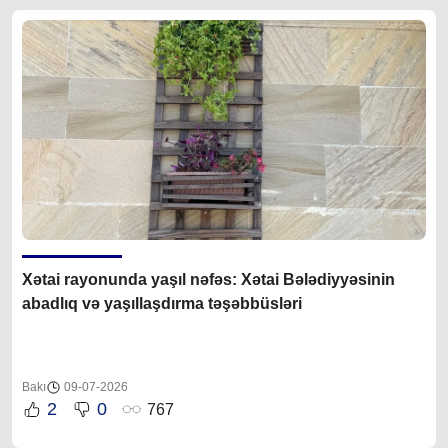
Xətai rayonunda yaşıl nəfəs: Xətai Bələdiyyəsinin
abadlıq və yaşıllaşdırma təşəbbüsləri
Bakı
09-07-2026
2
0
767