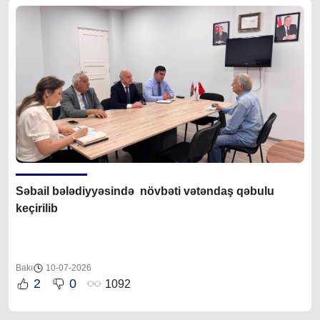
Səbail bələdiyyəsində növbəti vətəndaş qəbulu
keçirilib
Bakı
10-07-2026
2
0
1092