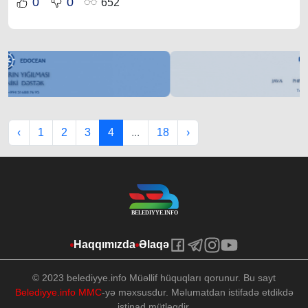
0
0
652
‹
1
2
3
4
...
18
›
Haqqımızda
Əlaqə
© 2023 belediyye.info Müəllif hüquqları qorunur. Bu sayt
Belediyye.info MMC
-yə məxsusdur. Məlumatdan istifadə etdikdə
istinad mütləqdir.