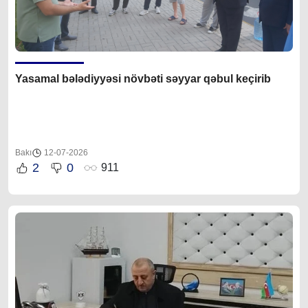
Yasamal bələdiyyəsi növbəti səyyar qəbul keçirib
Bakı
12-07-2026
2
0
911