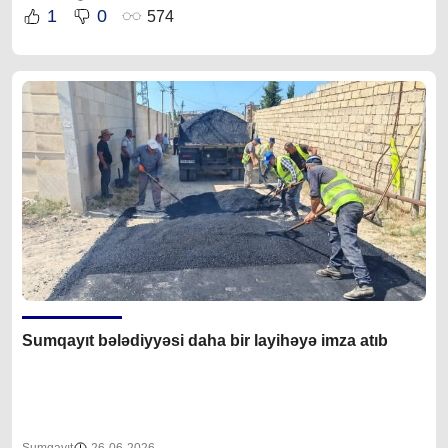
1
0
574
Sumqayıt bələdiyyəsi daha bir layihəyə imza atıb