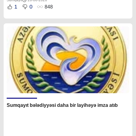
Sumqayıt
26-06-2026
1
0
848
Sumqayıt bələdiyyəsi daha bir layihəyə imza atıb