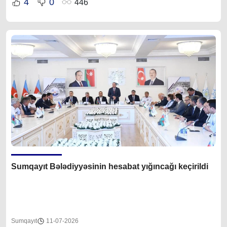
4
0
446
Sumqayıt Bələdiyyəsinin hesabat yığıncağı keçirildi
Sumqayıt
11-07-2026