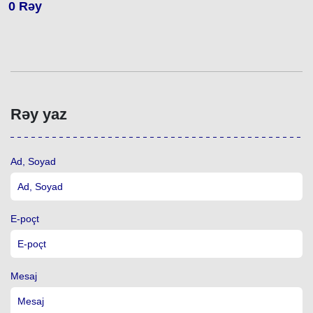
0
Rəy
Rəy yaz
Ad, Soyad
E-poçt
Mesaj