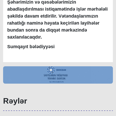
Şəhərimizin və qəsəbələrimizin
abadlaşdırılması istiqamətində işlər mərhələli
şəkildə davam etdirilir. Vətəndaşlarımızın
rahatlığı naminə həyata keçirilən layihələr
bundan sonra da diqqət mərkəzində
saxlanılacaqdır.
Sumqayıt bələdiyyəsi
Rəylər