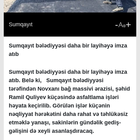
-
+
Sumqayıt
Sumqayıt bələdiyyəsi daha bir layihəyə imza
atıb
Sumqayıt bələdiyyəsi daha bir layihəyə imza
atıb. Belə ki, Sumqayıt bələdiyyəsi
tərəfindən Novxanı bağ massivi ərazisi, şəhid
Ramil Quliyev küçəsində asfaltlama işləri
həyata keçirilib. Görülən işlər küçənin
nəqliyyat hərəkətini daha rahat və təhlükəsiz
etməklə yanaşı, sakinlərin gündəlik gediş-
gəlişini də xeyli asanlaşdıracaq.