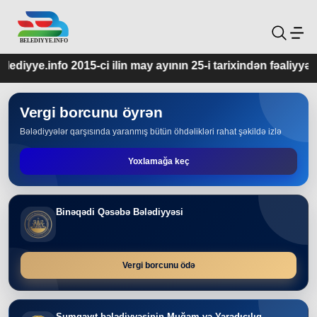
5-ci ilin may ayının 25-i tarixindən fəaliyyətdədir.
Vergi borcunu öyrən
Bələdiyyələr qarşısında yaranmış bütün öhdəlikləri rahat şəkildə izlə
Yoxlamağa keç
Binəqədi Qəsəbə Bələdiyyəsi
Vergi borcunu ödə
Sumqayıt bələdiyyəsinin Muğam və Yaradıcılıq