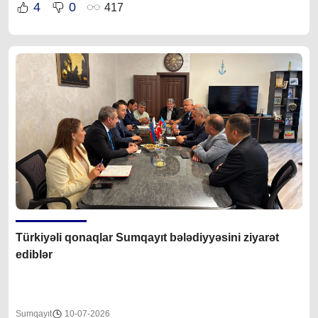
4
0
417
Türkiyəli qonaqlar Sumqayıt bələdiyyəsini ziyarət
ediblər
Sumqayıt
10-07-2026