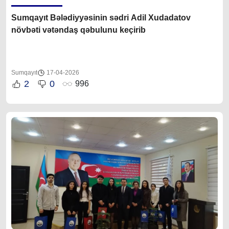
Sumqayıt Bələdiyyəsinin sədri Adil Xudadatov
növbəti vətəndaş qəbulunu keçirib
Sumqayıt
17-04-2026
2
0
996