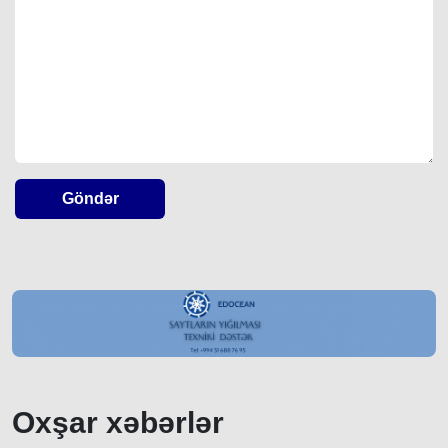
Göndər
Oxşar xəbərlər