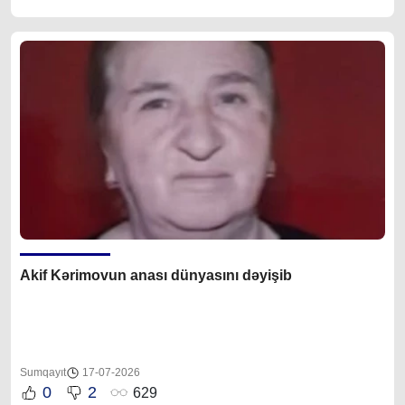
Akif Kərimovun anası dünyasını dəyişib
Sumqayıt
17-07-2026
0
2
629