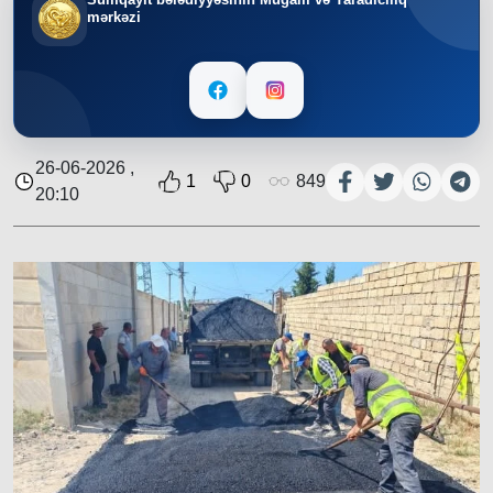
mərkəzi
26-06-2026 ,
1
0
849
20:10