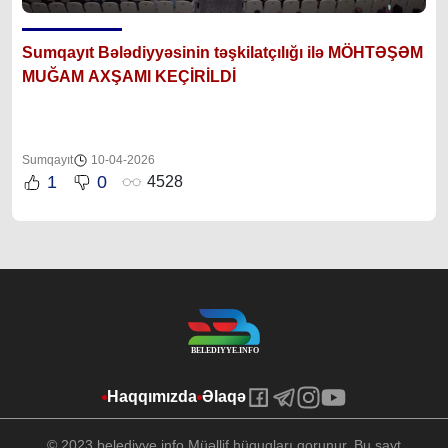
Sumqayıt Bələdiyyəsinin təşkilatçılığı ilə MÖHTƏŞƏM
MUĞAM AXŞAMI KEÇİRİLDİ
Sumqayıt
10-04-2026
1
0
4528
Haqqımızda
Əlaqə
© 2023 belediyye.info Müəllif hüquqları qorunur. Bu sayt