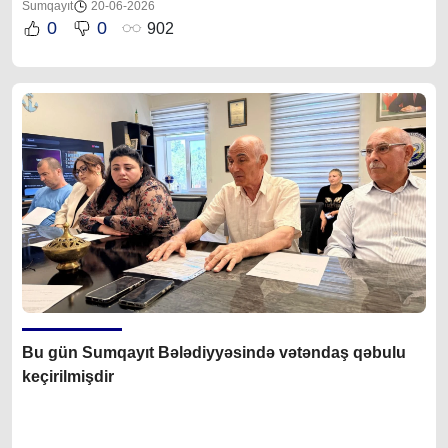
Sumqayıt
20-06-2026
0
0
902
Bu gün Sumqayıt Bələdiyyəsində vətəndaş qəbulu
keçirilmişdir