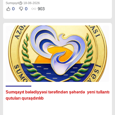
Sumqayıt
18-06-2026
0
0
903
Sumqayıt bələdiyyəsi tərəfindən şəhərdə yeni tullantı
qutuları quraşdırılıb