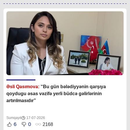
Əsli Qasımova:
“Bu gün bələdiyyənin qarşıya
qoydugu əsas vəzifə yerli büdcə gəlirlərinin
artırılmasıdır”
Sumqayıt
17-07-2026
6
0
2168