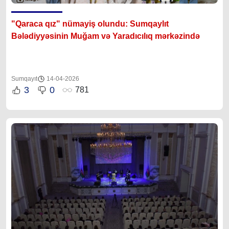
"Qaraca qız" nümayiş olundu: Sumqaylıt
Bələdiyyəsinin Muğam və Yaradıcılıq mərkəzində
Sumqayıt
14-04-2026
3
0
781