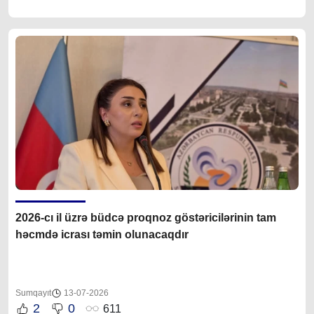
2026-cı il üzrə büdcə proqnoz göstəricilərinin tam
həcmdə icrası təmin olunacaqdır
Sumqayıt
13-07-2026
2
0
611