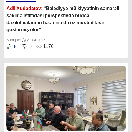
Adil Xudadatov:
“
Bələdiyyə mülkiyyətinin səmərəli
şəkildə istifadəsi perspektivdə büdcə
daxilolmalarının həcminə də öz müsbət təsir
göstərmiş olur"
Sumqayıt
21-04-2026
6
0
1176