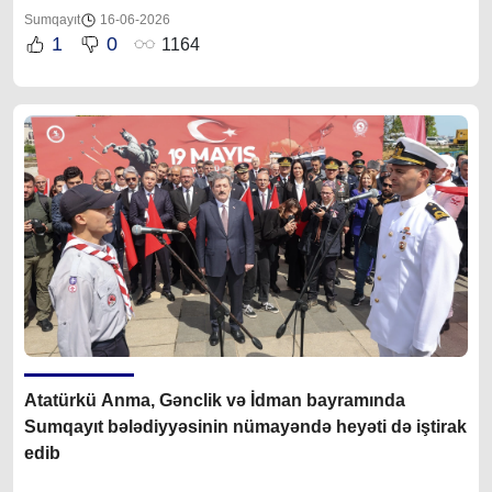
Sumqayıt
16-06-2026
1
0
1164
Atat
ürkü Anma, Gənclik və İdman bayramında
Sumqayıt bələdiyyəsinin nümayəndə heyəti də iştirak
edib