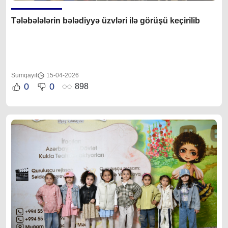
Tələbəl
ələrin
bələdiyyə üzvləri ilə görüşü keçirilib
Sumqayıt
15-04-2026
0
0
898