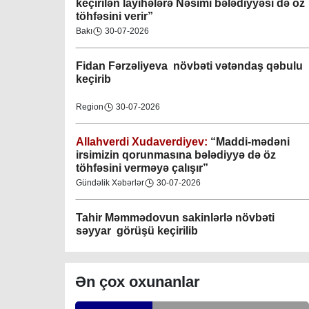
keçirilən layihələrə Nəsimi bələdiyyəsi də öz
töhfəsini verir”
Gəncə şəhəri Nizami bələdiyyəsi
Bakı
30-07-2026
08-04-2023
Fidan F
ərzəliyeva növbəti vətəndaş qəbulu
M.Ə.Rəsuzladə bələdiyyəsi
keçirib
07-04-2023
Region
30-07-2026
Xətai bələdiyyəsi
07-04-2023
Allahverdi Xudaverdiyev:
“Maddi-mədəni
irsimizin qorunmasına bələdiyyə də öz
töhfəsini verməyə çalışır”
Mingəçevir bələdiyyəsi
Gündəlik Xəbərlər
30-07-2026
06-04-2023
Tahir Məmmədovun sakinlərlə növbəti
Nəsimi bələdiyyəsi
səyyar görüşü keçirilib
06-04-2023
Bakı
29-07-2026
Nərimanov bələdiyyəsi
Ən çox oxunanlar
06-04-2023
Elşad Vəliyev:
“Əhalinin təhlükəsizliyinin
təmin olunması və fövqəladə hallara operativ