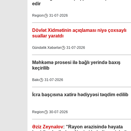
edir
Region
31-07-2026
Dövlət Xidmətinin açıqlaması niyə çoxsaylı
suallar yaratdı
Gündəlik Xəbərlər
31-07-2026
Məhkəmə prosesi ilə bağlı yerində baxış
keçirilib
Bakı
31-07-2026
İcra başçısına xatirə hədiyyəsi təqdim edilib
Region
30-07-2026
Əziz Zeynalov
: “Rayon ərazisində həyata