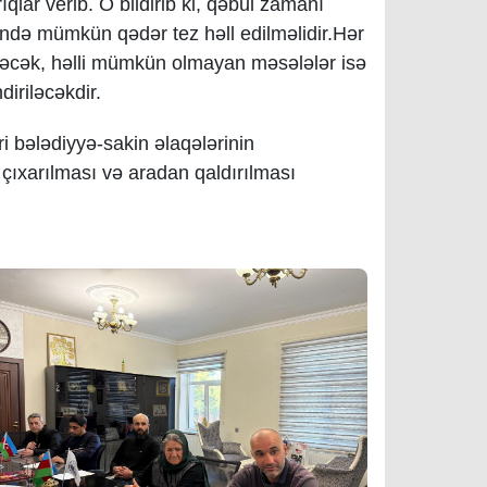
ıqlar verib.
O bildirib ki, qəbul zamanı
lində mümkün qədər tez həll edilməlidir.Hər
iləcək, həlli mümkün olmayan məsələlər isə
diriləcəkdir.
i bələdiyyə-sakin əlaqələrinin
çıxarılması və aradan qaldırılması