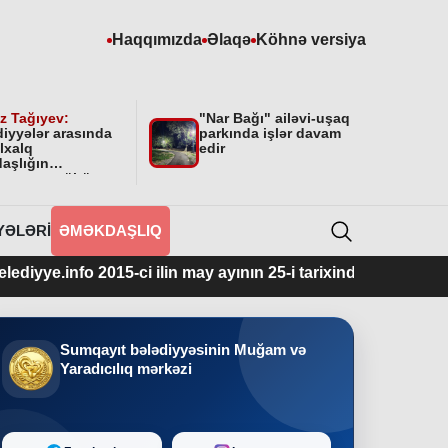
Haqqımızda
Əlaqə
Köhnə versiya
z Tağıyev:
"Nar Bağı" ailəvi-uşaq
diyyələr arasında
parkında işlər davam
lxalq
edir
aşlığın
masının mühüm
yyəti var”
YƏLƏRI
ƏMƏKDAŞLIQ
2015-ci ilin may ayının 25-i tarixindən fəaliyyətdədir.
Sumqayıt bələdiyyəsinin Muğam və
Yaradıcılıq mərkəzi