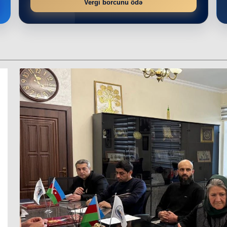
Vergi borcunu ödə
r