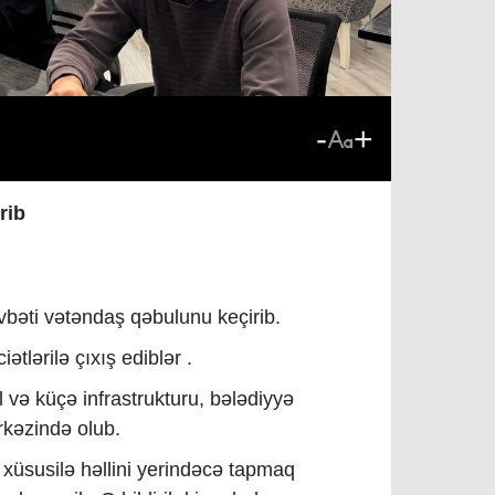
-
+
rib
vbəti vətəndaş qəbulunu keçirib.
tlərilə çıxış ediblər .
 və küçə infrastrukturu, bələdiyyə
rkəzində olub.
, xüsusilə həllini yerindəcə tapmaq