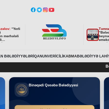
zəlov:
“
Yerli
Təmra
i
“Bələ
in mərhələli
beynə
li
əməkd
ndə
qurul
ni bundan
əhəmi
davam
r
”
N BƏLƏDIYYƏLƏRI
QANUNVERICILIK
ABMA
BƏLƏDIYYƏ LAHI
Belediyye.info 
Binəqədi Qəsəbə Bələdiyyəsi