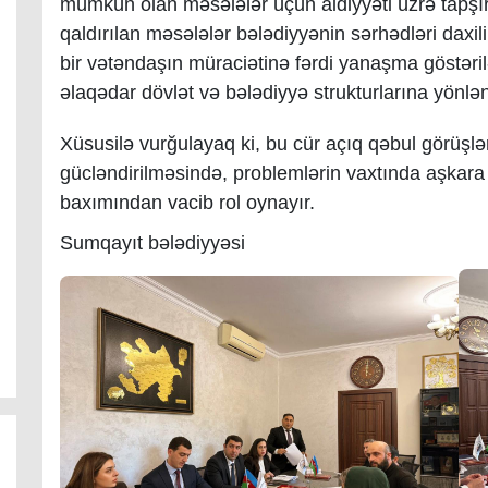
mümkün olan məsələlər üçün aidiyyəti üzrə tapşır
qaldırılan məsələlər bələdiyyənin sərhədləri daxi
bir vətəndaşın müraciətinə fərdi yanaşma göstər
əlaqədar dövlət və bələdiyyə strukturlarına yönlən
Xüsusilə vurğulayaq ki, bu cür açıq qəbul görüşlər
gücləndirilməsində, problemlərin vaxtında aşkara 
baxımından vacib rol oynayır.
Sumqayıt bələdiyyəsi