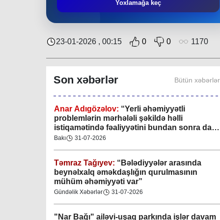
Mingəçevir bələdiyyəsində gənclərlə görüş
Yoxlamağa keç
keçirilib
Region
29-07-2026
23-01-2026 , 00:15
0
0
1170
Xan şəhərində xanın əlamətlərini niyə görə
bilmədim? CİDDİ
Son xəbərlər
Bütün xəbərlə
Gündəlik Xəbərlər
04-08-2026
Anar Adıgözəlov:
“
Yerli əhəmiyyətli
problemlərin mərhələli şəkildə həlli
istiqamətində fəaliyyətini bundan sonra da
davam etdirəcəkdir
”
Bakı
31-07-2026
Təmraz Tağıyev:
“Bələdiyyələr arasında
beynəlxalq əməkdaşlığın qurulmasının
mühüm əhəmiyyəti var”
Gündəlik Xəbərlər
31-07-2026
"Nar Bağı" ailəvi-uşaq parkında işlər davam