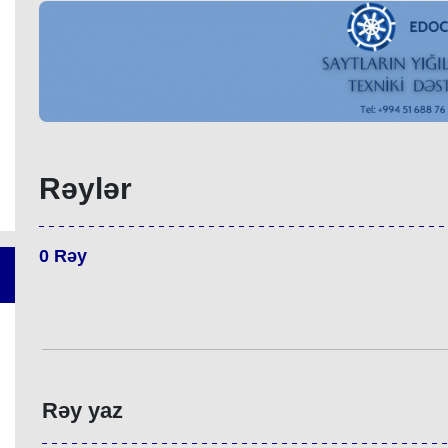
Rəylər
0
Rəy
Rəy yaz