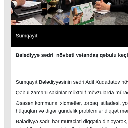
Sumqayıt
Bələdiyyə sədri növbəti vətəndaş qəbulu keçi
Sumqayıt Bələdiyyəsinin sədri Adil Xudadatov nö
Qəbul zamanı sakinlər müxtəlif mövzularda müraciə
Əsasən kommunal xidmətlər, torpaq istifadəsi, yol
hüquqları və digər gündəlik problemlər diqqət mə
Bələdiyyə sədri hər müraciəti diqqətlə dinləyərək