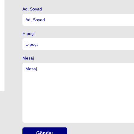
Ad, Soyad
E-poçt
Mesaj
Göndər