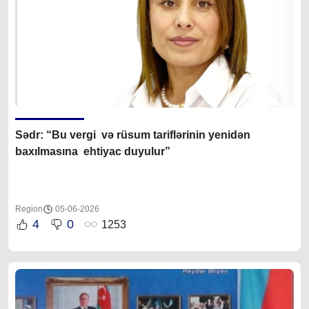
Sədr: “Bu vergi və rüsum tariflərinin yenidən
baxılmasına ehtiyac duyulur”
Region
05-06-2026
4
0
1253