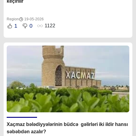
keçirilir
Region
19-05-2026
1
0
1122
Xaçmaz bələdiyyələrinin büdcə gəlirləri iki ildir hansı
səbəbdən azalır?