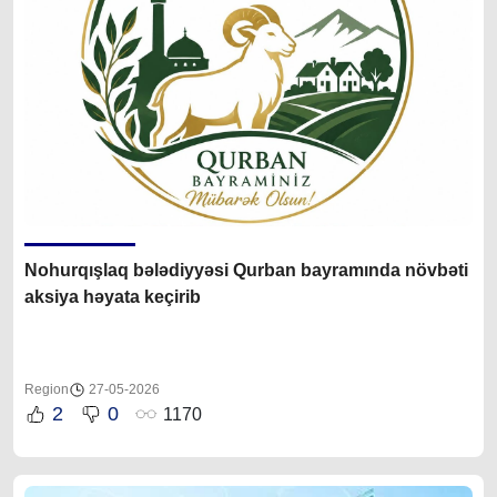
Nohurqışlaq bələdiyyəsi Qurban bayramında növbəti
aksiya həyata keçirib
Region
27-05-2026
2
0
1170