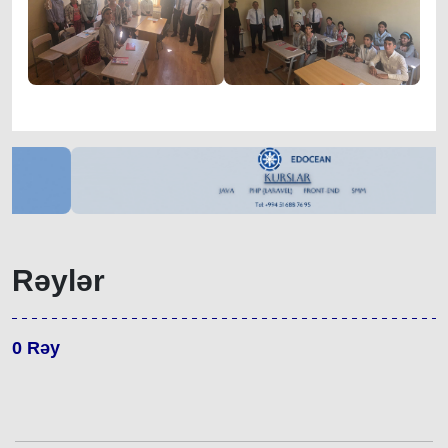
Rəylər
0
Rəy