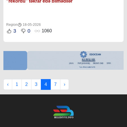
“rekordu” təkrar edə bilmədilər
Region
18-05-2026
3
0
1060
‹
1
2
3
4
7
›