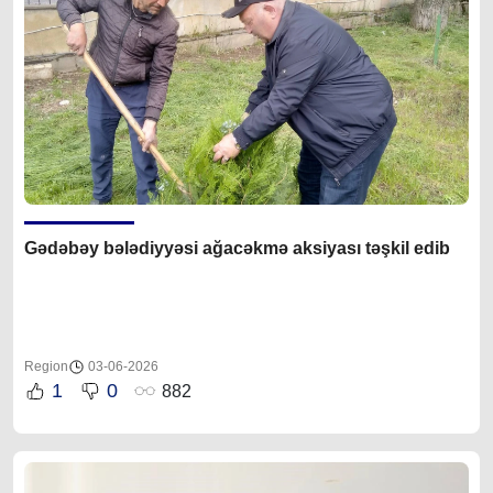
Gədəbəy bələdiyyəsi ağacəkmə aksiyası təşkil edib
Region
03-06-2026
1
0
882