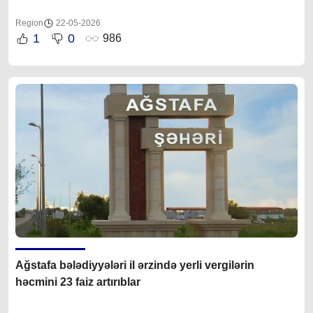
Region
22-05-2026
1
0
986
Ağstafa bələdiyyələri il ərzində yerli vergilərin
həcmini 23 faiz artırıblar