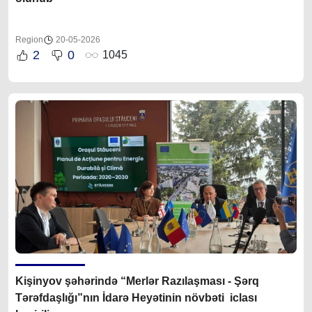
Region
20-05-2026
2
0
1045
Kişinyov şəhərində “Merlər Razılaşması - Şərq
Tərəfdaşlığı”nın İdarə Heyətinin növbəti iclası