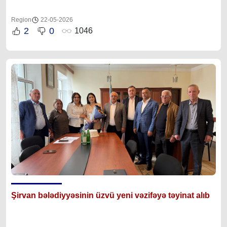
Region
22-05-2026
2
0
1046
Şirvan bələdiyyəsinin üzvü yeni vəzifəyə təyinat alıb