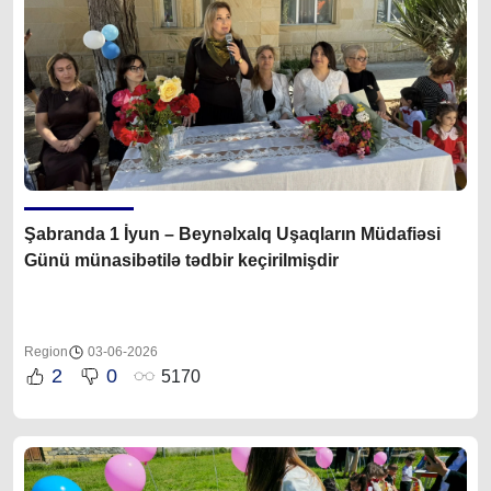
Şabranda 1 İyun – Beynəlxalq Uşaqların Müdafiəsi
Günü münasibətilə tədbir keçirilmişdir
Region
03-06-2026
2
0
5170