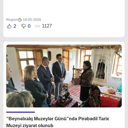
Region
18-05-2026
2
0
1127
“Beynəlxalq Muzeylər Günü”ndə Pirəbədil Tarix
Muzeyi ziyarət olunub