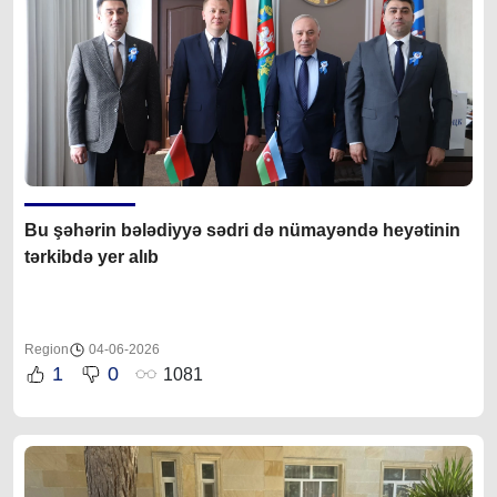
Bu şəhərin b
ələdiyyə sədri də
nümayəndə heyətinin
tərkibdə yer alıb
Region
04-06-2026
1
0
1081