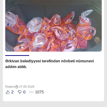
Ərkivan bələdiyyəsi tərəfindən növbəti nümunəvi
addım atılıb.
Region
27-05-2026
2
0
1075