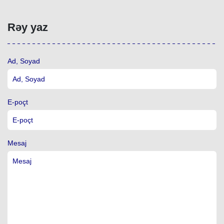
Rəy yaz
Ad, Soyad
E-poçt
Mesaj