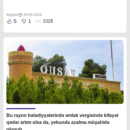
Region
20-05-2026
5
1
1028
Bu rayon bələdiyyələrində əmlak vergisində kifayət
qədər artım olsa da, yekunda azalma müşahidə
olunub