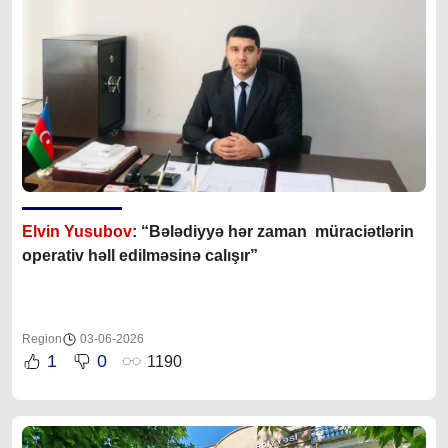
Elvin Yusubov
: “Bələdiyyə hər zaman müraciətlərin
operativ həll edilməsinə calışır”
Region
03-06-2026
1
0
1190