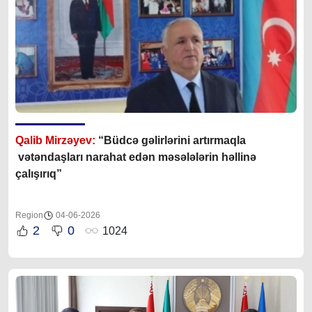
Qalib Mirzəyev:
“Büdcə gəlirlərini artırmaqla
vətəndaşları narahat edən məsələlərin həllinə
çalışırıq”
Region
04-06-2026
2
0
1024