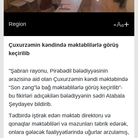
-
+
Region
Çuxurzəmin kəndində məktəblilərlə görüş
keçirilib
"Şabran rayonu, Pirəbədil bələdiyyəsinin
ərazisinə aid olan Çuxurzəmin kəndi məktəbində
“Son zəng”lə bağ məktəblilərlə görüş keçirilib"-
bu fikirləri adıçəkilən bələdiyyənin sədri Atabala
Şeydayev bildirib.
Tədbirdə iştirak edən məktəb direktoru və
qonaqlar məktəbliləri və məzunları təbrik edərək,
onlara gələcək fəaliyyətlərində uğurlar arzulamış,