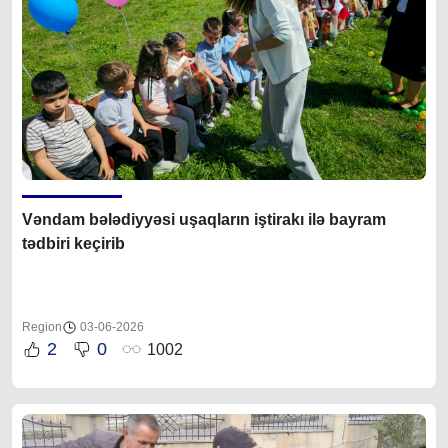
Vəndam bələdiyyəsi uşaqların iştirakı ilə bayram
tədbiri keçirib
Region
03-06-2026
2
0
1002