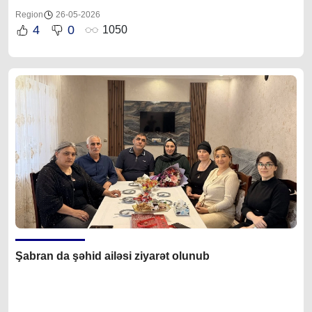
Region
26-05-2026
4
0
1050
Şabran da şəhid ailəsi ziyarət olunub