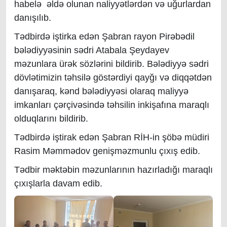
habelə əldə olunan naliyyətlərdən və uğurlardan
danışılıb.
Tədbirdə iştirka edən Şabran rayon Pirəbədil
bələdiyyəsinin sədri Atabala Şeydayev
məzunlara ürək sözlərini bildirib. Bələdiyyə sədri
dövlətimizin təhsilə göstərdiyi qayğı və diqqətdən
danışaraq, kənd bələdiyyəsi olaraq maliyyə
imkanları çərçivəsində təhsilin inkişafına maraqlı
olduqlarını bildirib.
Tədbirdə iştirak edən Şabran RİH-in şöbə müdiri
Rasim Məmmədov genişməzmunlu çıxış edib.
Tədbir məktəbin məzunlarının hazırladığı maraqlı
çıxışlarla davam edib.