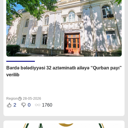
Bərdə bələdiyyəsi 32 aztəminatlı ailəyə “Qurban payı”
verilib
Region
28-05-2026
2
0
1760