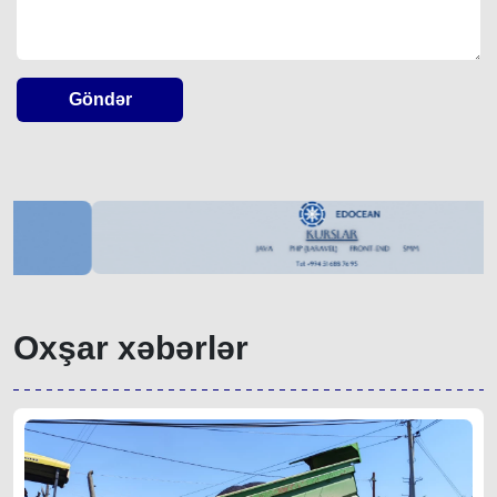
Göndər
Oxşar xəbərlər