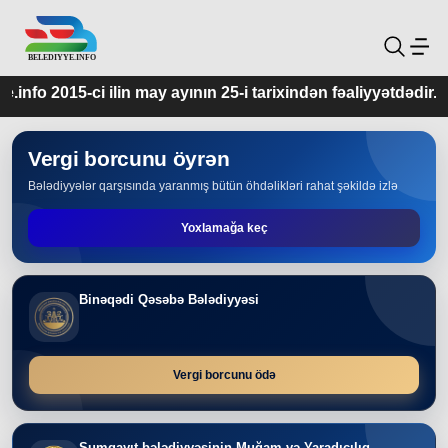
y ayının 25-i tarixindən fəaliyyətdədir.
Vergi borcunu öyrən
Bələdiyyələr qarşısında yaranmış bütün öhdəlikləri rahat şəkildə izlə
Yoxlamağa keç
Binəqədi Qəsəbə Bələdiyyəsi
Vergi borcunu ödə
Sumqayıt bələdiyyəsinin Muğam və Yaradıcılıq