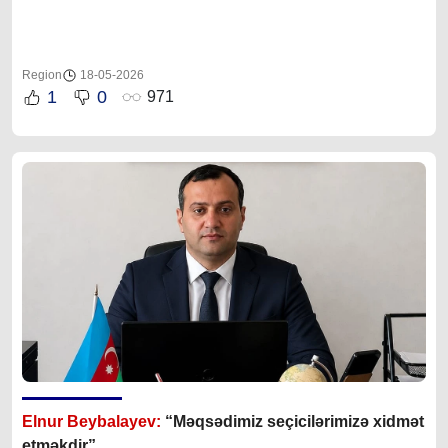
Region
18-05-2026
1
0
971
Elnur Beybalayev:
“M
əqsədimiz seçicilərimizə xidmət
etməkdir”