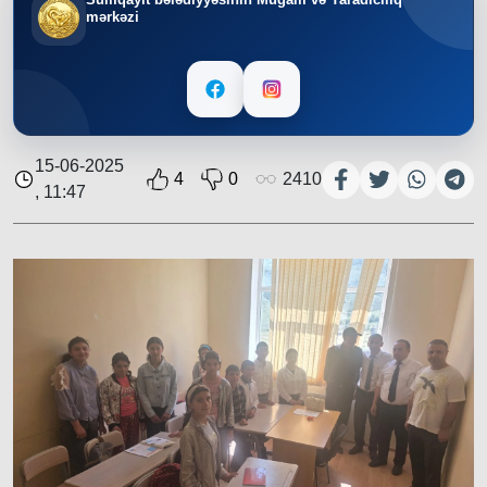
mərkəzi
15-06-2025
4
0
2410
, 11:47