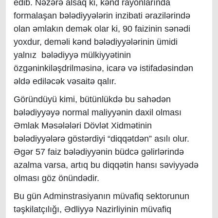
edib. Nəzərə alsaq ki, kənd rayonlarında
formalaşan bələdiyyələrin inzibati ərazilərində
olan əmlakın demək olar ki, 90 faizinin sənədi
yoxdur, deməli kənd bələdiyyələrinin ümidi
yalnız bələdiyyə mülkiyyətinin
özgəninkiləşdrilməsinə, icarə və istifadəsindən
əldə ediləcək vəsaitə qalır.
Göründüyü kimi, bütünlükdə bu sahədən
bələdiyyəyə normal maliyyənin daxil olması
Əmlak Məsələləri Dövlət Xidmətinin
bələdiyyələrə göstərdiyi “diqqətdən” asılı olur.
Əgər 57 faiz bələdiyyənin büdcə gəlirlərində
azalma varsa, artıq bu diqqətin hansı səviyyədə
olması göz önündədir.
Bu gün Adminstrasiyanın müvafiq sektorunun
təşkilatçılığı, Ədliyyə Nazirliyinin müvafiq