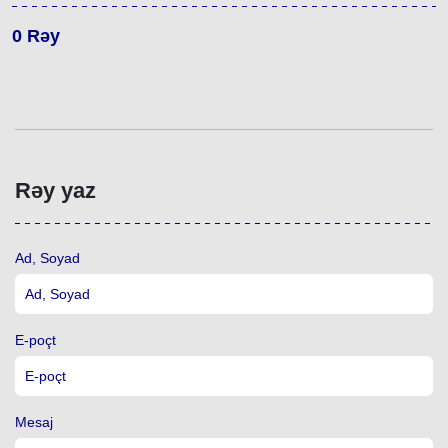
0
Rəy
Rəy yaz
Ad, Soyad
E-poçt
Mesaj