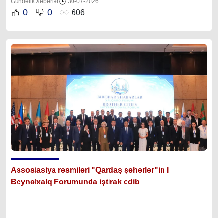
Gündəlik Xəbərlər
30-07-2026
0
0
606
Assosiasiya rəsmiləri "Qardaş şəhərlər"in I
Beynəlxalq Forumunda iştirak edib