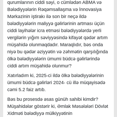
qurumlarının ciddi səyi, o cümlədən ABMA və
Bələdiyyələrin Rəqəmsallaşma və İnnovasiya
Mərkəzinin iştirakı ilə son bir neçə ildə
bələdiyyələrin maliyyə gəlirlərinin artması üçün
ciddi layihələr icra etməsi bələdiyyələrdə yerli
vergilərin yığım səviyyəsində kifayət qədər artım
müşahidə olunmaqdadır. Maraqlıdır, bəs onda
niyə bu qədər əziyyətin və zəhmətin qarşılığında
ölkə bələdiyyələrin ümumi büdcə gəlirlərində
ciddi artım müşahidə olunmur?
Xatırladım ki, 2025-ci ildə ölkə bələdiyyələrinin
ümumi büdcə gəlirləri 2024- cü illə müqayisədə
cəmi 5.2 faiz artıb.
Bəs bu prosesdə əsas günüh sahibi kimdir?
Müşahidələr göstərir ki, Əmlak Məsələləri Dövlət
Xidməti bələdiyyə mülkiyyətinin