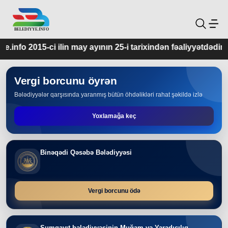
ay ayının 25-i tarixindən fəaliyyətdədir.
Vergi borcunu öyrən
Bələdiyyələr qarşısında yaranmış bütün öhdəlikləri rahat şəkildə izlə
Yoxlamağa keç
Binəqədi Qəsəbə Bələdiyyəsi
Vergi borcunu ödə
Sumqayıt bələdiyyəsinin Muğam və Yaradıcılıq