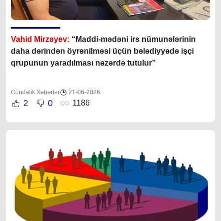
Vahid Mirzəyev:
“Maddi-mədəni irs nümunələrinin
daha dərindən öyrənilməsi üçün bələdiyyədə işçi
qrupunun yaradılması nəzərdə tutulur”
Gündəlik Xəbərlər
21-06-2026
2
0
1186