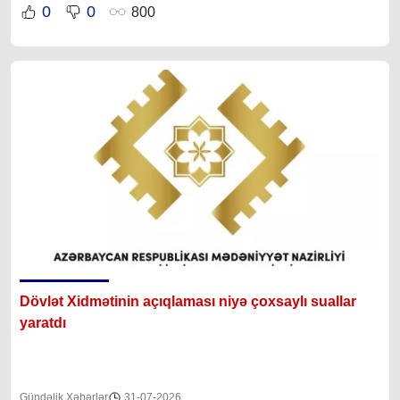
0
0
800
Dövlət Xidmətinin açıqlaması niyə çoxsaylı suallar
yaratdı
Gündəlik Xəbərlər
31-07-2026