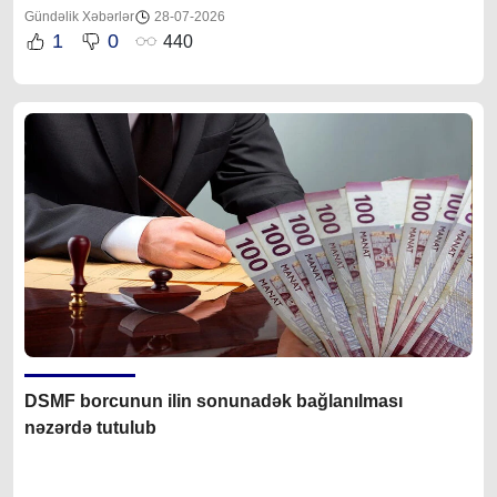
Gündəlik Xəbərlər
28-07-2026
1
0
440
DSMF borcunun ilin sonunadək bağlanılması
nəzərdə tutulub