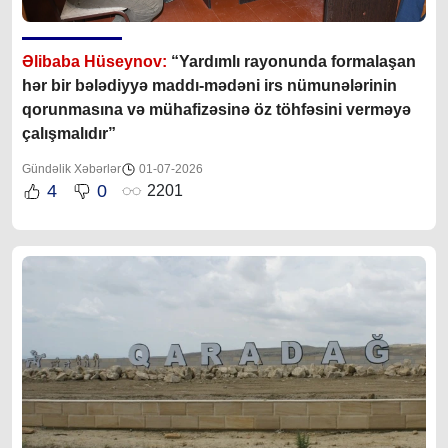
Əlibaba Hüseynov:
“Yardımlı rayonunda formalaşan
hər bir bələdiyyə maddı-mədəni irs nümunələrinin
qorunmasına və mühafizəsinə öz töhfəsini verməyə
çalışmalıdır”
Gündəlik Xəbərlər
01-07-2026
4
0
2201