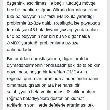
özgəninkiləşdirilməsi ilə bağlı tutduğu mövqe
heç bir məntiqə sığmır. Ölkədə formalaşdırılan
685 bələdiyyənin 57 faizi ƏMDX ilə yaratdığı
problemlə üz-üzə qalıb. Reallıqda isə paytaxtda
formalaşan 45 bələdiyyəni çıxsaq, yerdə qalan
640 bələdiyyənin hər biri bu və digər halda
ƏMDX yaratdığı problemlərlə üz-üzə
qalmaqdadır.
Bir tərəfdən dürüstləşdirmə, digər tərəfdən
qiymətləndirmənin "əndrabadi" şəkildə tələb kimi
qoyulması, başqa bir tərəfdən ƏMDX-nin
regional qurumları arasında əlaqənləndirmənin
olmaması, qısası onlara hər hansı bir
səlahiyyətin belə verilməməsi, üstəlik bunlara
rəğmən bələdiyyələrə göstərilən xidmət
tariflərinin son illərdə dəfələrlə artırılması tək