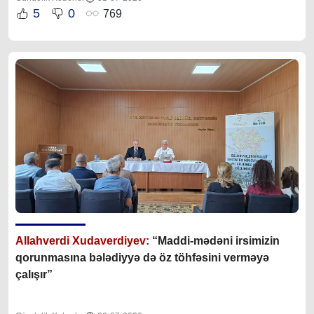
5
0
769
Allahverdi Xudaverdiyev:
“Maddi-mədəni irsimizin
qorunmasına bələdiyyə də öz töhfəsini verməyə
çalışır”