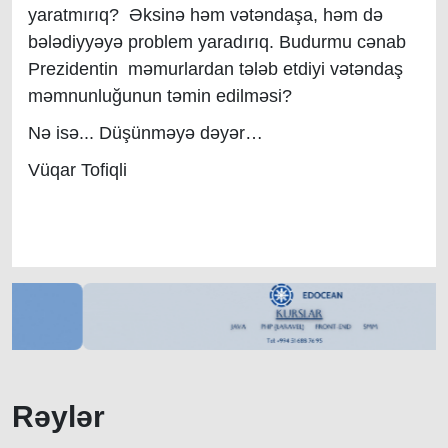
yaratmırıq? Əksinə həm vətəndaşa, həm də
bələdiyyəyə problem yaradırıq. Budurmu cənab
Prezidentin məmurlardan tələb etdiyi vətəndaş
məmnunluğunun təmin edilməsi?
Nə isə... Düşünməyə dəyər…
Vüqar Tofiqli
Rəylər