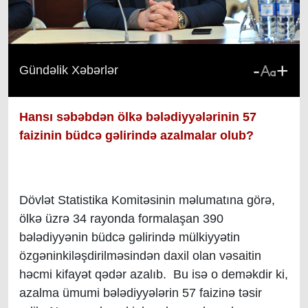
-
+
Gündəlik Xəbərlər
Hansı səbəbdən ölkə bələdiyyələrinin 57
faizinin büdcə gəlirində azalmalar olub?
Dövlət Statistika Komitəsinin məlumatına g
örə,
ölkə üzrə 34 rayonda formalaşan 390
bələdiyyənin büdcə gəlirində mülkiyyətin
özgəninkiləşdirilməsindən daxil olan vəsaitin
həcmi kifayət qədər azalıb. Bu isə o deməkdir ki,
azalma ümumi bələdiyyələrin 57 faizinə təsir