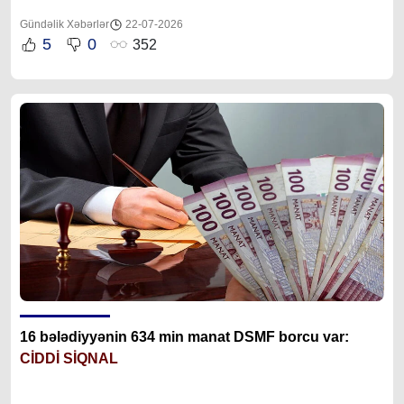
Gündəlik Xəbərlər
22-07-2026
5
0
352
16 bələdiyyənin 634 min manat DSMF borcu var:
CİDDİ SİQNAL