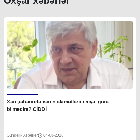
Oxşar xəbərlər
Xan şəhərində xanın əlamətlərini niyə görə
bilmədim? CİDDİ
Gündəlik Xəbərlər
04-08-2026