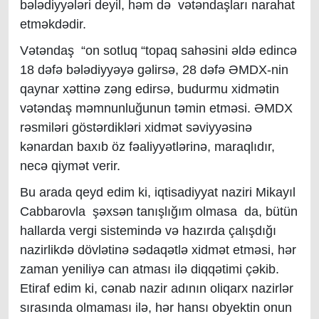
bələdiyyələri deyil, həm də vətəndaşları narahat
etməkdədir.
Vətəndaş “on sotluq “topaq sahəsini əldə edincə
18 dəfə bələdiyyəyə gəlirsə, 28 dəfə ƏMDX-nin
qaynar xəttinə zəng edirsə, budurmu xidmətin
vətəndaş məmnunluğunun təmin etməsi. ƏMDX
rəsmiləri göstərdikləri xidmət səviyyəsinə
kənardan baxıb öz fəaliyyətlərinə, maraqlıdır,
necə qiymət verir.
Bu arada qeyd edim ki, iqtisadiyyat naziri Mikayıl
Cabbarovla şəxsən tanışlığım olmasa da, bütün
hallarda vergi sistemində və hazırda çalışdığı
nazirlikdə dövlətinə sədaqətlə xidmət etməsi, hər
zaman yeniliyə can atması ilə diqqətimi çəkib.
Etiraf edim ki, cənab nazir adının oliqarx nazirlər
sırasında olmaması ilə, hər hansı obyektin onun