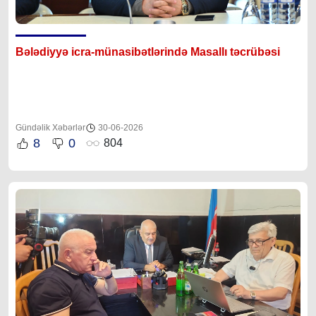
Bələdiyyə icra-münasibətlərində Masallı təcrübəsi
Gündəlik Xəbərlər
30-06-2026
8
0
804