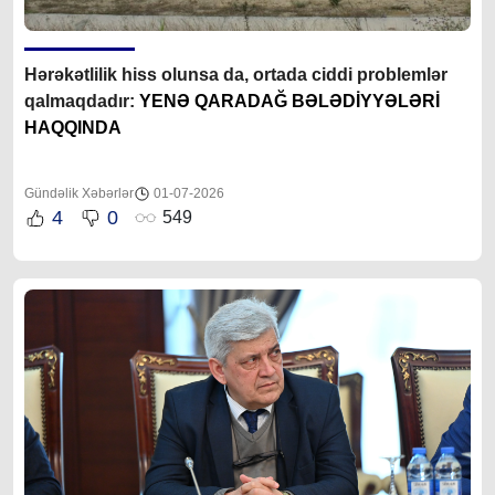
Hərəkətlilik hiss olunsa da, ortada ciddi problemlər
qalmaqdadır:
YENƏ QARADAĞ BƏLƏDİYYƏLƏRİ
HAQQINDA
Gündəlik Xəbərlər
01-07-2026
4
0
549