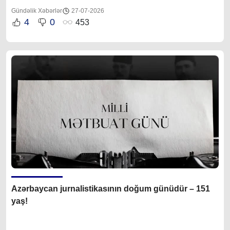
Gündəlik Xəbərlər
27-07-2026
4
0
453
Azərbaycan jurnalistikasının doğum günüdür – 151
yaş!