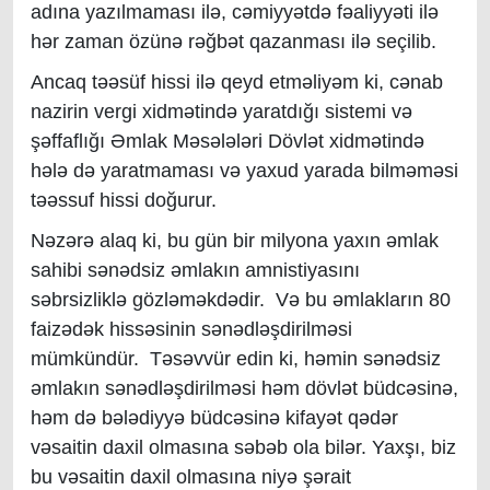
adına yazılmaması ilə, cəmiyyətdə fəaliyyəti ilə
hər zaman özünə rəğbət qazanması ilə seçilib.
Ancaq təəsüf hissi ilə qeyd etməliyəm ki, cənab
nazirin vergi xidmətində yaratdığı sistemi və
şəffaflığı Əmlak Məsələləri Dövlət xidmətində
hələ də yaratmaması və yaxud yarada bilməməsi
təəssuf hissi doğurur.
Nəzərə alaq ki, bu gün bir milyona yaxın əmlak
sahibi sənədsiz əmlakın amnistiyasını
səbrsizliklə gözləməkdədir. Və bu əmlakların 80
faizədək hissəsinin sənədləşdirilməsi
mümkündür. Təsəvvür edin ki, həmin sənədsiz
əmlakın sənədləşdirilməsi həm dövlət büdcəsinə,
həm də bələdiyyə büdcəsinə kifayət qədər
vəsaitin daxil olmasına səbəb ola bilər. Yaxşı, biz
bu vəsaitin daxil olmasına niyə şərait