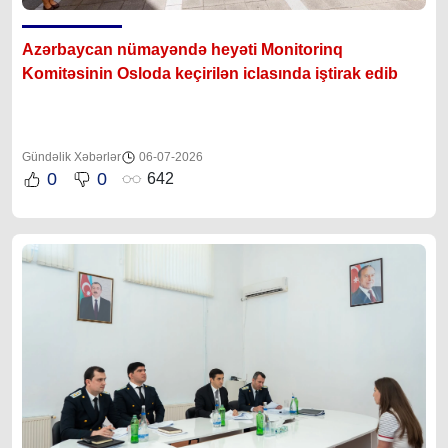
Azərbaycan nümayəndə heyəti Monitorinq
Komitəsinin Osloda keçirilən iclasında iştirak edib
Gündəlik Xəbərlər
06-07-2026
0
0
642