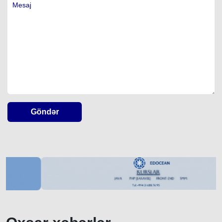
Göndər