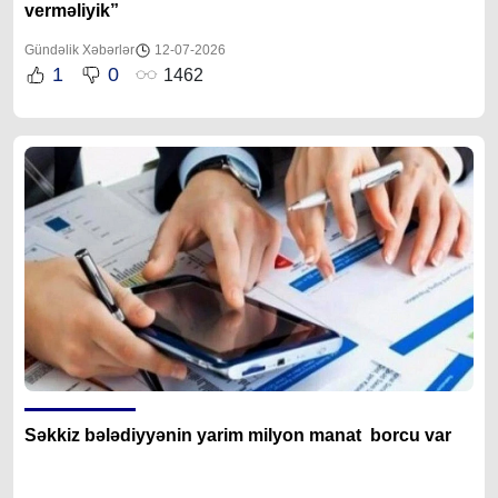
verməliyik”
Gündəlik Xəbərlər
12-07-2026
1
0
1462
Səkkiz bələdiyyənin yarim milyon manat borcu var