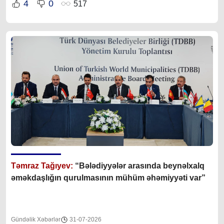
4
0
517
Təmraz Tağıyev:
“Bələdiyyələr arasında beynəlxalq
əməkdaşlığın qurulmasının mühüm əhəmiyyəti var”
Gündəlik Xəbərlər
31-07-2026