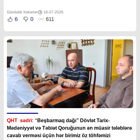
Gündəlik Xəbərlər
18-07-2026
6
0
611
QHT sədri:
“
Beşbarmaq dağı” Dövlət Tarix-
Mədəniyyət və Təbiət Qoruğunun ən müasir tələblərə
cavab verməsi üçün hər birimiz öz töhfəmizi