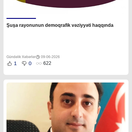
Şuşa rayonunun demoqrafik vəziyyəti haqqında
Gündəlik Xəbərlər
09-06-2026
1
0
622