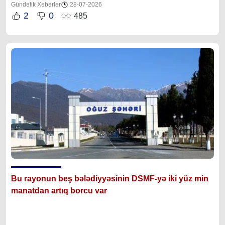
Gündəlik Xəbərlər
28-07-2026
2
0
485
Bu rayonun beş bələdiyyəsinin DSMF-yə iki yüz min
manatdan artıq borcu var