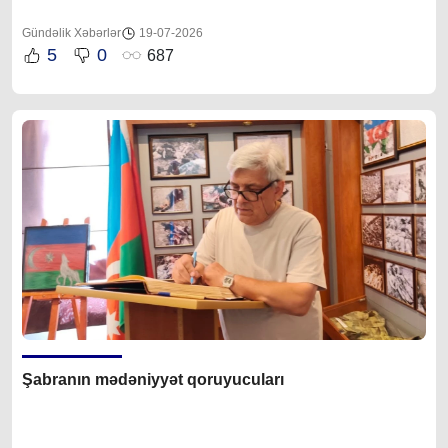
Gündəlik Xəbərlər
19-07-2026
5
0
687
Şabranın mədəniyyət qoruyucuları