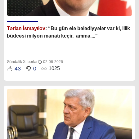
Tərlan İsmayılov
: “B
u gün elə bələdiyyələr var ki, illik
büdcəsi milyon manatı keçir, amma...."
Gündəlik Xəbərlər
02-06-2026
43
0
1025