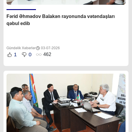
Fərid Əhmədov Balakən rayonunda vətəndaşları
qəbul edib
Gündəlik Xəbərlər
03-07-2026
1
0
462