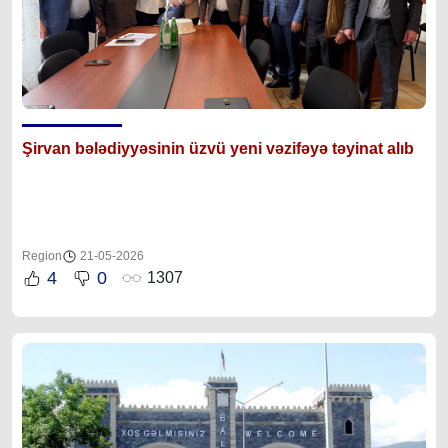
Şirvan bələdiyyəsinin üzvü yeni vəzifəyə təyinat alıb
Region
21-05-2026
4
0
1307