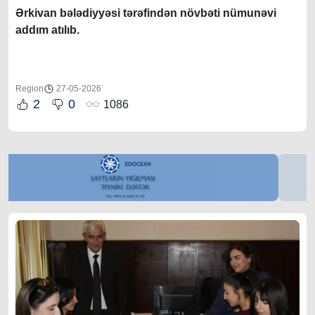
Ərkivan bələdiyyəsi tərəfindən növbəti nümunəvi
addım atılıb.
Region
27-05-2026
2
0
1086