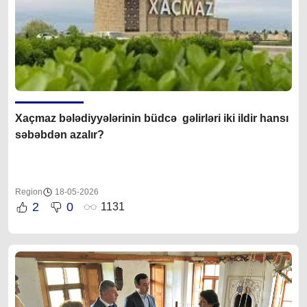
Xaçmaz bələdiyyələrinin büdcə gəlirləri iki ildir hansı
səbəbdən azalır?
Region
18-05-2026
2
0
1131