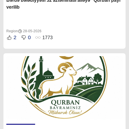
Bərdə bələdiyyəsi 32 aztəminatlı ailəyə “Qurban payı”
verilib
Region
28-05-2026
2
0
1773