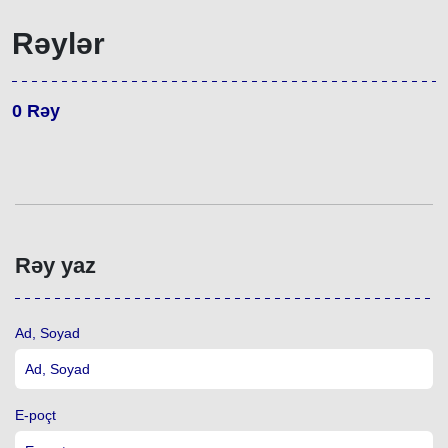
Rəylər
0
Rəy
Rəy yaz
Ad, Soyad
E-poçt