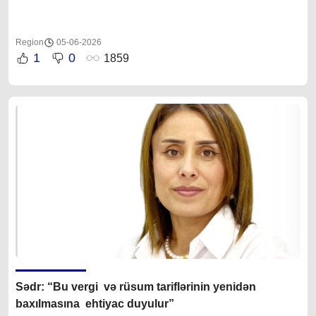
Region
05-06-2026
1
0
1859
Sədr: “Bu vergi və rüsum tariflərinin yenidən
baxılmasına ehtiyac duyulur”