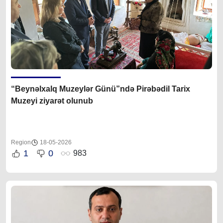
“Beynəlxalq Muzeylər Günü”ndə Pirəbədil Tarix
Muzeyi ziyarət olunub
Region
18-05-2026
1
0
983