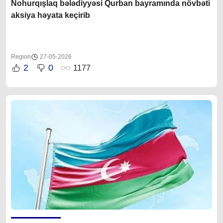
Nohurqışlaq bələdiyyəsi Qurban bayramında növbəti
aksiya həyata keçirib
Region
27-05-2026
2
0
1177