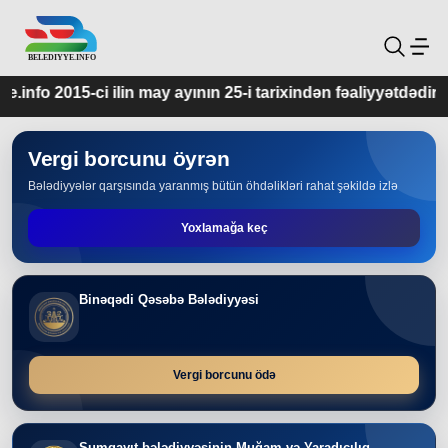
ay ayının 25-i tarixindən fəaliyyətdədir.
Vergi borcunu öyrən
Bələdiyyələr qarşısında yaranmış bütün öhdəlikləri rahat şəkildə izlə
Yoxlamağa keç
Binəqədi Qəsəbə Bələdiyyəsi
Vergi borcunu ödə
Sumqayıt bələdiyyəsinin Muğam və Yaradıcılıq