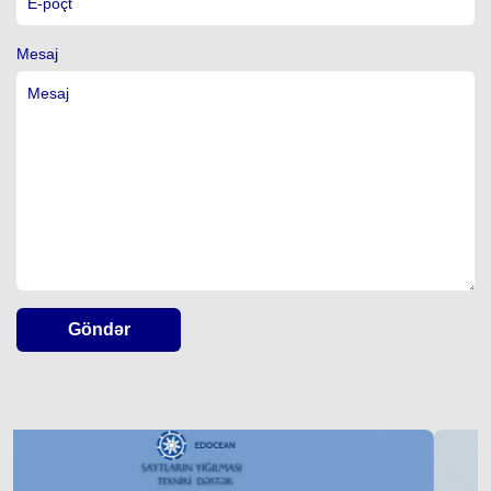
Mesaj
Göndər