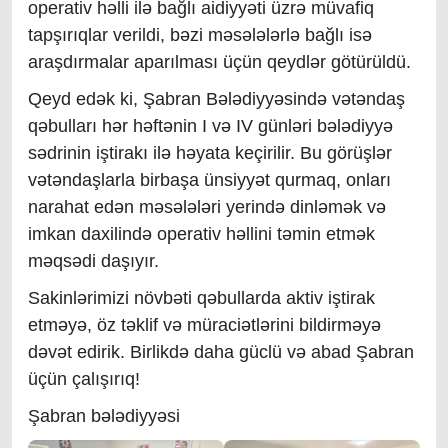
operativ həlli ilə bağlı aidiyyəti üzrə müvafiq
tapşırıqlar verildi, bəzi məsələlərlə bağlı isə
araşdırmalar aparılması üçün qeydlər götürüldü.
Qeyd edək ki, Şabran Bələdiyyəsində vətəndaş
qəbulları hər həftənin I və IV günləri bələdiyyə
sədrinin iştirakı ilə həyata keçirilir. Bu görüşlər
vətəndaşlarla birbaşa ünsiyyət qurmaq, onları
narahat edən məsələləri yerində dinləmək və
imkan daxilində operativ həllini təmin etmək
məqsədi daşıyır.
Sakinlərimizi növbəti qəbullarda aktiv iştirak
etməyə, öz təklif və müraciətlərini bildirməyə
dəvət edirik. Birlikdə daha güclü və abad Şabran
üçün çalışırıq!
Şabran bələdiyyəsi