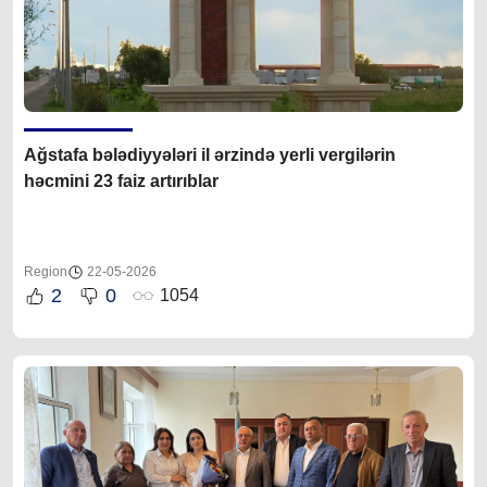
Ağstafa bələdiyyələri il ərzində yerli vergilərin
həcmini 23 faiz artırıblar
Region
22-05-2026
2
0
1054