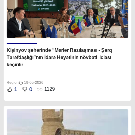
Kişinyov şəhərində “Merlər Razılaşması - Şərq
Tərəfdaşlığı”nın İdarə Heyətinin növbəti iclası
keçirilir
Region
19-05-2026
1
0
1129