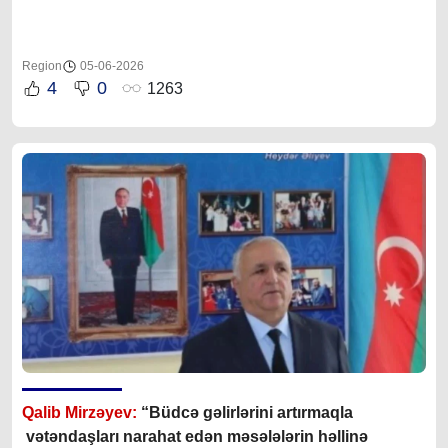
Region
05-06-2026
4
0
1263
Qalib Mirzəyev:
“Büdcə gəlirlərini artırmaqla
vətəndaşları narahat edən məsələlərin həllinə