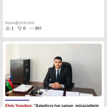
Region
03-06-2026
1
0
887
Elvin Yusubov
: “Bələdiyyə hər zaman müraciətlərin