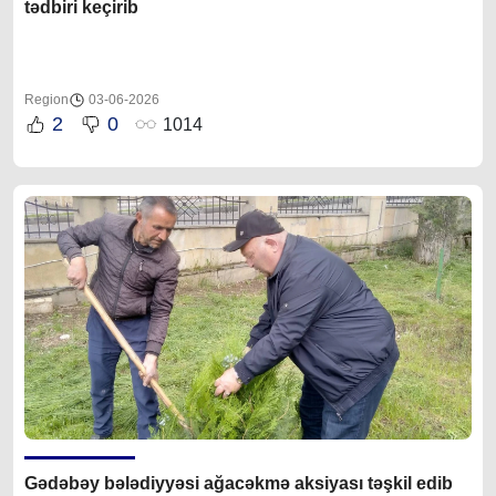
tədbiri keçirib
Region
03-06-2026
2
0
1014
Gədəbəy bələdiyyəsi ağacəkmə aksiyası təşkil edib