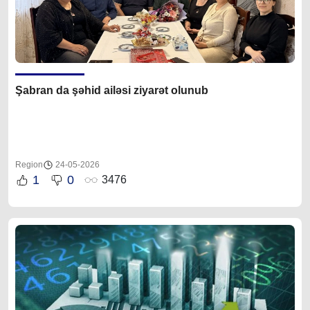
Şabran da şəhid ailəsi ziyarət olunub
Region
24-05-2026
1
0
3476