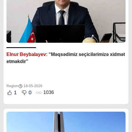
Elnur Beybalayev:
“M
əqsədimiz seçicilərimizə xidmət
etməkdir”
Region
18-05-2026
1
0
1036