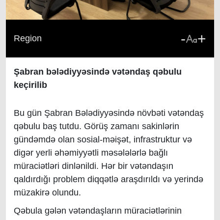
-
+
Region
Şabran bələdiyyəsində vətəndaş qəbulu
keçirilib
Bu gün Şabran Bələdiyyəsində növbəti vətəndaş
qəbulu baş tutdu. Görüş zamanı sakinlərin
gündəmdə olan sosial-məişət, infrastruktur və
digər yerli əhəmiyyətli məsələlərlə bağlı
müraciətləri dinlənildi. Hər bir vətəndaşın
qaldırdığı problem diqqətlə araşdırıldı və yerində
müzakirə olundu.
Qəbula gələn vətəndaşların müraciətlərinin