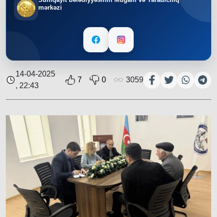
mərkəzi
14-04-2025
7
0
3059
, 22:43