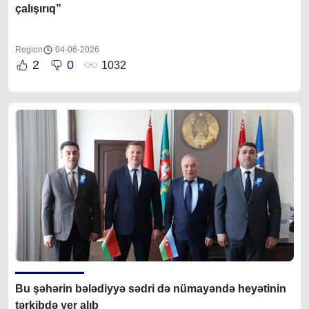
çalışırıq”
Region
04-06-2026
2
0
1032
Bu şəhərin b
ələdiyyə sədri də
nümayəndə heyətinin
tərkibdə yer alıb