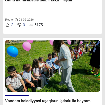
Günü münasibətilə tədbir keçirilmişdir
Region
03-06-2026
2
0
5175
Vəndam bələdiyyəsi uşaqların iştirakı ilə bayram