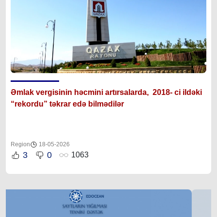
Əmlak vergisinin həcmini artırsalarda, 2018- ci ildəki
“rekordu” təkrar edə bilmədilər
Region
18-05-2026
3
0
1063