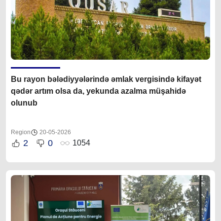
Bu rayon bələdiyyələrində əmlak vergisində kifayət
qədər artım olsa da, yekunda azalma müşahidə
olunub
Region
20-05-2026
2
0
1054