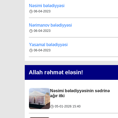
Zirə bələdiyyəsinin sədrinə ağır
Nəsimi bələdiyyəsi
itki
Bakı
07-08-2026
06-04-2023
24-01-2024 10:20
Sabiq bələdiyyə sədri yeni yaradılan
Nərimanov bələdiyyəsi
müəssisəyə rəis təyin edilib
06-04-2023
İlyas Kərimova ağır itki üz verib
Bakı
07-08-2026
Yasamal bələdiyyəsi
09-01-2024 20:18
Nümayəndə birliyə rəis təyin edildi
06-04-2023
Assosiasiya əməkdaşına ağır itki
Ağsu rayonu Gəgəli bələdiyyəsi
Bakı
07-08-2026
04-09-2023
Allah rəhmət eləsin!
31-01-2026 00:06
Mürsəl Eminov: “Rayonun ekoloji tarazlığın
Gəncə şəhəri Nizami bələdiyyəsi
qorunması istiqamətində bələdiyyə
tərəfindən bundan sonra da tədbirlər davam
08-04-2023
Nəsimi bələdiyyəsinin sədrinə
etdiriləcəkdir”
Bakı
07-08-2026
ağır itki
M.Ə.Rəsuzladə bələdiyyəsi
05-01-2026 15:40
Keçmişdən gələcəyə - toplaşaq muzeylərə!
07-04-2023