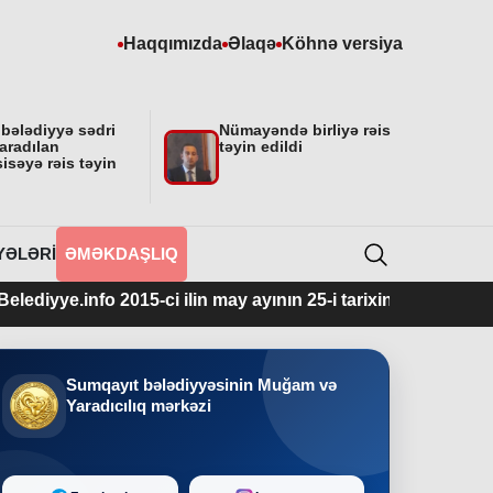
Haqqımızda
Əlaqə
Köhnə versiya
 bələdiyyə sədri
Nümayəndə birliyə rəis
aradılan
təyin edildi
isəyə rəis təyin
YƏLƏRI
ƏMƏKDAŞLIQ
o 2015-ci ilin may ayının 25-i tarixindən fəaliyyətdədir.
Sumqayıt bələdiyyəsinin Muğam və
Yaradıcılıq mərkəzi