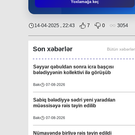
Əziz Zeynalov
: “Rayon ərazisində həyata
Yoxlamağa keç
keçirilən layihələrə Nəsimi bələdiyyəsi də öz
töhfəsini verir”
Bakı
30-07-2026
14-04-2025 , 22:43
7
0
3054
Layihə çərçivəsində QHT-nin növbəti
görüşü İsmayıllı bələdiyyəsində keçirilib
Son xəbərlər
Bütün xəbərlə
Region
08-08-2026
Səyyar qəbuldan sonra icra başçısı
bələdiyyənin kollektivi ilə görüşüb
Bakı
07-08-2026
Sabiq bələdiyyə sədri yeni yaradılan
müəssisəyə rəis təyin edilib
Bakı
07-08-2026
Nümayəndə birliyə rəis təyin edildi