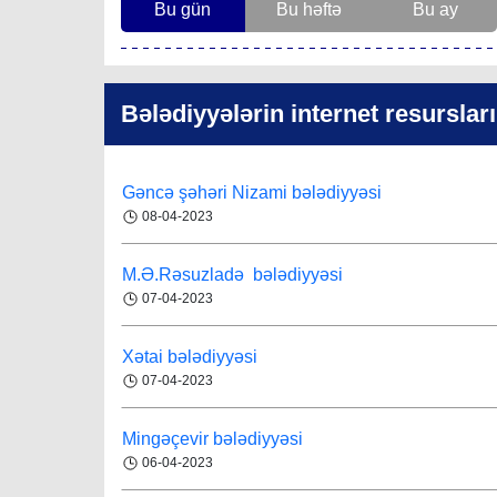
Bu gün
Bu həftə
Bu ay
Yasamal bələdiyyəsi
Bakı
31-07-2026
06-04-2023
İcra başçısına xatirə hədiyyəsi təqdim edilib
Bələdiyyələrin internet resursları
Ağsu rayonu Gəgəli bələdiyyəsi
04-09-2023
Region
30-07-2026
Gəncə şəhəri Nizami bələdiyyəsi
08-04-2023
Əziz Zeynalov
: “Rayon ərazisində həyata
keçirilən layihələrə Nəsimi bələdiyyəsi də öz
Bələdiyyə sədrinin vəfatıyla bağlı
töhfəsini verir”
M.Ə.Rəsuzladə bələdiyyəsi
ABMA-dan başsağlığı
Bakı
30-07-2026
07-04-2023
19-02-2024 16:50
Layihə çərçivəsində QHT-nin növbəti
Xətai bələdiyyəsi
görüşü İsmayıllı bələdiyyəsində keçirilib
07-04-2023
Bələdiyyə qulluqçusuna ağır itki
Region
08-08-2026
Mingəçevir bələdiyyəsi
02-02-2024 10:57
Səyyar qəbuldan sonra icra başçısı
06-04-2023
bələdiyyənin kollektivi ilə görüşüb