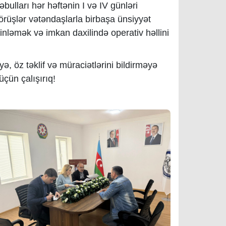
ulları hər həftənin I və IV günləri
 görüşlər vətəndaşlarla birbaşa ünsiyyət
nləmək və imkan daxilində operativ həllini
yə, öz təklif və müraciətlərini bildirməyə
üçün çalışırıq!