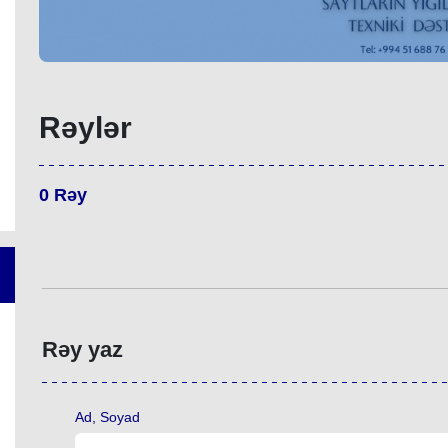
Rəylər
0
Rəy
Rəy yaz
Ad, Soyad