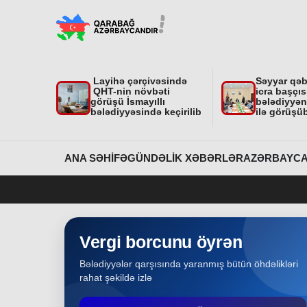
"Nar Bağı" ailəvi-uşaq parkında işlər davam
edir
Region
31-07-2026
Layihə çərçivəsində
Səyyar qə
Dövlət Xidmətinin açıqlaması niyə çoxsaylı
QHT-nin növbəti
icra başçıs
suallar yaratdı
görüşü İsmayıllı
bələdiyyəni
bələdiyyəsində keçirilib
ilə görüşü
Gündəlik Xəbərlər
31-07-2026
Məhkəmə prosesi ilə bağlı yerində baxış
ANA SƏHIFƏ
GÜNDƏLIK XƏBƏRLƏR
AZƏRBAYCA
keçirilib
Bakı
31-07-2026
İcra başçısına xatirə hədiyyəsi təqdim edilib
Vergi borcunu öyrən
Bələdiyyələr qarşısında yaranmış bütün öhdəlikləri
Region
30-07-2026
rahat şəkildə izlə