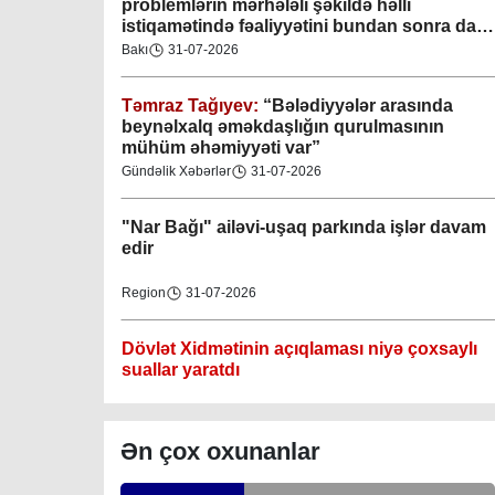
problemlərin mərhələli şəkildə həlli
istiqamətində fəaliyyətini bundan sonra da
Gəncə şəhəri Nizami bələdiyyəsi
davam etdirəcəkdir
”
Bakı
31-07-2026
08-04-2023
Təmraz Tağıyev:
“Bələdiyyələr arasında
M.Ə.Rəsuzladə bələdiyyəsi
beynəlxalq əməkdaşlığın qurulmasının
07-04-2023
mühüm əhəmiyyəti var”
Gündəlik Xəbərlər
31-07-2026
Xətai bələdiyyəsi
07-04-2023
"Nar Bağı" ailəvi-uşaq parkında işlər davam
edir
Mingəçevir bələdiyyəsi
Region
31-07-2026
06-04-2023
Dövlət Xidmətinin açıqlaması niyə çoxsaylı
Nəsimi bələdiyyəsi
suallar yaratdı
06-04-2023
Gündəlik Xəbərlər
31-07-2026
Nərimanov bələdiyyəsi
Ən çox oxunanlar
06-04-2023
Məhkəmə prosesi ilə bağlı yerində baxış
keçirilib