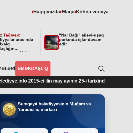
Haqqımızda
Əlaqə
Köhnə versiya
z Tağıyev:
"Nar Bağı" ailəvi-uşaq
diyyələr arasında
parkında işlər davam
lxalq
edir
aşlığın
masının mühüm
yyəti var”
YƏLƏRI
ƏMƏKDAŞLIQ
ci ilin may ayının 25-i tarixindən fəaliyyətdədir.
Sumqayıt bələdiyyəsinin Muğam və
Yaradıcılıq mərkəzi