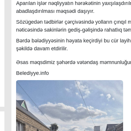
Aparılan işlər nəqliyyatın hərəkətinin yaxşılaşdı
abadlaşdırılması məqsədi daşıyır.
Sözügedən tədbirlər çərçivəsində yolların çınqıl 
nəticəsində sakinlərin gediş-gəlişində rahatlıq təm
Bərdə bələdiyyəsinin həyata keçirdiyi bu cür layih
şəkildə davam etdirilir.
Əsas məqsdimiz şəhərdə vətəndaş məmnunluğunu
Belediyye.info