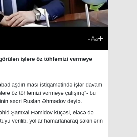
-
+
görülən işlərə öz töhfəmizi verməyə
abadlaşdırılması istiqamətində işlər davam
şlərə öz töhfəmizi verməyə çalışırıq”- bu
əsinin sədri Ruslan Əhmədov deyib.
 şəhid Şamxal Həmidov küçəsi, eləcə də
üyü verilib, yollar hamarlanaraq sakinlərin