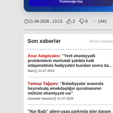
Yoxlamağa keç
Xan şəhərində xanın əlamətlərini niyə görə
bilmədim? CİDDİ
Gündəlik Xəbərlər
04-08-2026
11-06-2026 , 13:13
2
0
1441
Anar Adıgözəlov:
“
Yerli əhəmiyyətli
problemlərin mərhələli şəkildə həlli
Son xəbərlər
Bütün xəbərlə
istiqamətində fəaliyyətini bundan sonra da
davam etdirəcəkdir
”
Bakı
31-07-2026
Təmraz Tağıyev:
“Bələdiyyələr arasında
beynəlxalq əməkdaşlığın qurulmasının
mühüm əhəmiyyəti var”
Gündəlik Xəbərlər
31-07-2026
"Nar Bağı" ailəvi-uşaq parkında işlər davam
edir
Region
31-07-2026