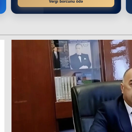
Vergi borcunu ödə
r