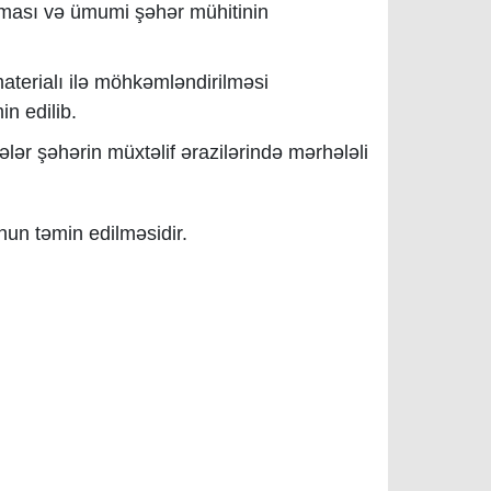
rılması və ümumi şəhər mühitinin
materialı ilə möhkəmləndirilməsi
in edilib.
ələr şəhərin müxtəlif ərazilərində mərhələli
n təmin edilməsidir.