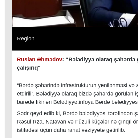
Region
Ruslan Əhmədov
: "Bələdiyyə olaraq şəhərdə 
çalışırıq"
“Bərdə şəhərində infrastrukturun yenilənməsi və 
etdirilir. Bələdiyyə olaraq bizdə şəhərdə görülən i
barədə fikirləri Belediyye.infoya Bərdə bələdiyy
Sədr qeyd edib ki, Bərdə bələdiyyəsi tərəfindən
Rəsul Rza, Natəvan və Füzuli küçələrinə çınqıl ört
istifadəsi üçün daha rahat vəziyyətə gətirilib.