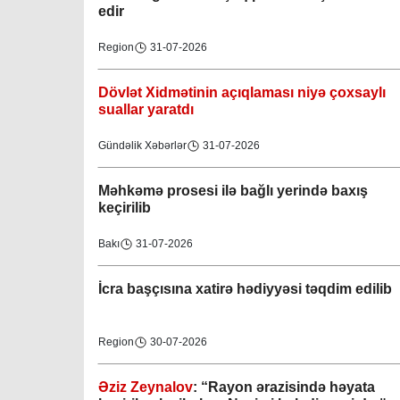
Dövlət Xidmətinin açıqlaması niyə çoxsaylı
suallar yaratdı
Gündəlik Xəbərlər
31-07-2026
Məhkəmə prosesi ilə bağlı yerində baxış
keçirilib
Bakı
31-07-2026
İcra başçısına xatirə hədiyyəsi təqdim edilib
Region
30-07-2026
Əziz Zeynalov
: “Rayon ərazisində həyata
keçirilən layihələrə Nəsimi bələdiyyəsi də öz
töhfəsini verir”
Bakı
30-07-2026
Gəncə şəhəri Nizami bələdiyyəsi
08-04-2023