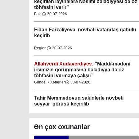
Fidan F
ərzəliyeva növbəti vətəndaş qəbulu
keçirib
M.Ə.Rəsuzladə bələdiyyəsi
Region
30-07-2026
07-04-2023
Allahverdi Xudaverdiyev:
“Maddi-mədəni
Xətai bələdiyyəsi
irsimizin qorunmasına bələdiyyə də öz
07-04-2023
töhfəsini verməyə çalışır”
Gündəlik Xəbərlər
30-07-2026
Mingəçevir bələdiyyəsi
06-04-2023
Tahir Məmmədovun sakinlərlə növbəti
səyyar görüşü keçirilib
Nəsimi bələdiyyəsi
Bakı
29-07-2026
06-04-2023
Elşad Vəliyev:
“Əhalinin təhlükəsizliyinin
Nərimanov bələdiyyəsi
təmin olunması və fövqəladə hallara operativ
06-04-2023
reaksiyanın göstərilməsi bələdiyyənin əsas
fəaliyyət istiqamətlərindən biridir”
Bakı
29-07-2026
Ən çox oxunanlar
Yasamal bələdiyyəsi
06-04-2023
Təmraz Tağıyev:
“Nərimanov bələdiyyəsi