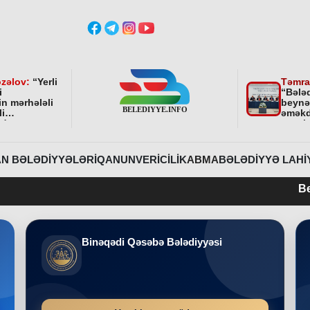
zəlov:
“
Yerli
Təmra
i
“Bələ
in mərhələli
beynə
li
əməkd
ndə
qurul
ni bundan
əhəmi
davam
r
”
N BƏLƏDIYYƏLƏRI
QANUNVERICILIK
ABMA
BƏLƏDIYYƏ LAHI
Belediyye.info 2015-
Binəqədi Qəsəbə Bələdiyyəsi