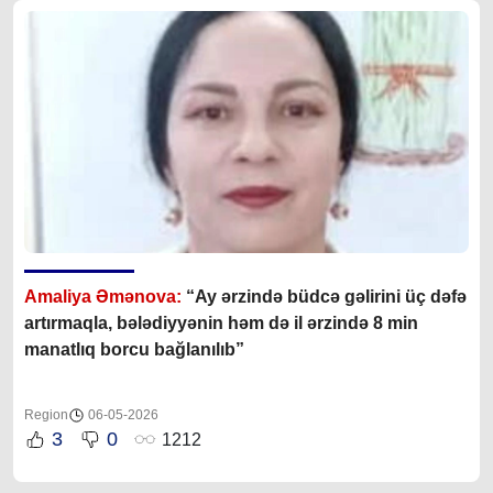
Amaliya Əmənova:
“Ay ərzində büdcə gəlirini üç dəfə
artırmaqla, bələdiyyənin həm də il ərzində 8 min
manatlıq borcu bağlanılıb”
Region
06-05-2026
3
0
1212