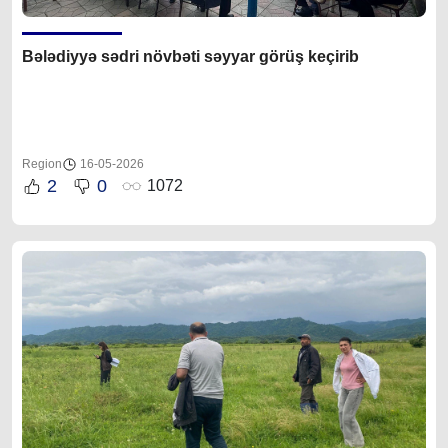
Bələdiyyə sədri növbəti səyyar görüş keçirib
Region
16-05-2026
2
0
1072