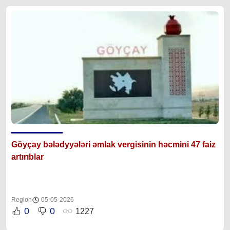
Göyçay bələdyyələri əmlak vergisinin həcmini 47 faiz
artırıblar
Region
05-05-2026
0
0
1227