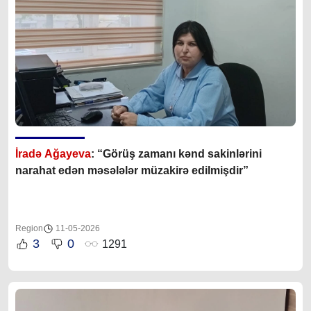
İradə Ağayeva
: “Görüş zamanı kənd sakinlərini
narahat edən məsələlər müzakirə edilmişdir”
Region
11-05-2026
3
0
1291