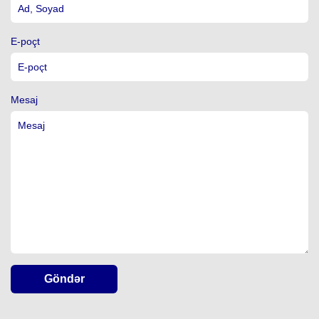
E-poçt
Mesaj
Göndər