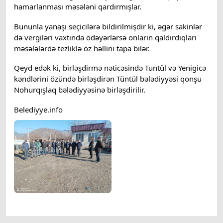
hamarlanması məsələni qardırmışlar.
Bununla yanaşı seçicilərə bildirilmişdir ki, əgər sakinlər 
də vergiləri vaxtında ödəyərlərsə onların qaldırdıqları 
məsələlərdə tezliklə öz həllini tapa bilər.
Qeyd edək ki, birləşdirmə nəticəsində Tuntül və Yenigicə 
kəndlərini özündə birləşdirən Tüntül bələdiyyəsi qonşu 
Nohurqışlaq bələdiyyəsinə birləşdirilir.
Belediyye.info