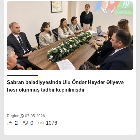
Şabran bələdiyyəsində Ulu Öndər Heydər Əliyevə
həsr olunmuş tədbir keçirilmişdir
Region
07-05-2026
2
0
1076