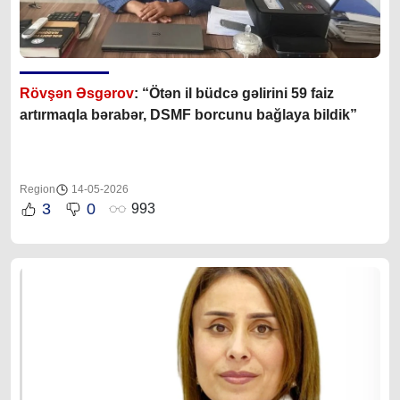
Rövşən Əsgərov
: “Ötən il büdcə gəlirini 59 faiz
artırmaqla bərabər, DSMF borcunu bağlaya bildik”
Region
14-05-2026
3
0
993