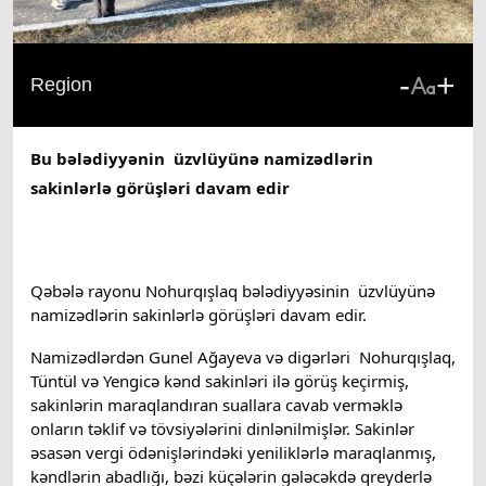
-
+
Region
Bu bələdiyyənin  üzvlüyünə namizədlərin 
sakinlərlə görüşləri davam edir
Qəbələ rayonu Nohurqışlaq bələdiyyəsinin  üzvlüyünə 
namizədlərin sakinlərlə görüşləri davam edir.
Namizədlərdən Gunel Ağayeva və digərləri  Nohurqışlaq, 
Tüntül və Yengicə kənd sakinləri ilə görüş keçirmiş, 
sakinlərin maraqlandıran suallara cavab verməklə 
onların təklif və tövsiyələrini dinlənilmişlər. Sakinlər 
əsasən vergi ödənişlərindəki yeniliklərlə maraqlanmış, 
kəndlərin abadlığı, bəzi küçələrin 
gələcəkdə qreyderlə 