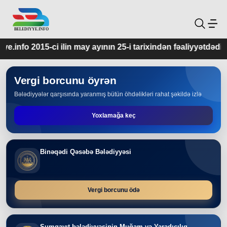
may ayının 25-i tarixindən fəaliyyətdədir.
Vergi borcunu öyrən
Bələdiyyələr qarşısında yaranmış bütün öhdəlikləri rahat şəkildə izlə
Yoxlamağa keç
Binəqədi Qəsəbə Bələdiyyəsi
Vergi borcunu ödə
Sumqayıt bələdiyyəsinin Muğam və Yaradıcılıq