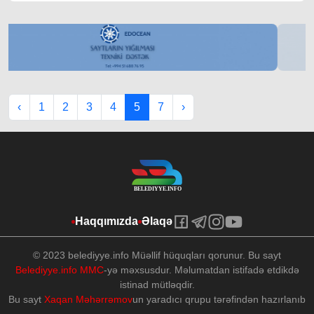
‹
1
2
3
4
5
7
›
Haqqımızda
Əlaqə
© 2023 belediyye.info Müəllif hüquqları qorunur. Bu sayt
Belediyye.info MMC
-yə məxsusdur. Məlumatdan istifadə etdikdə
istinad mütləqdir.
Bu sayt
Xaqan Məhərrəmov
un yaradıcı qrupu tərəfindən hazırlanıb