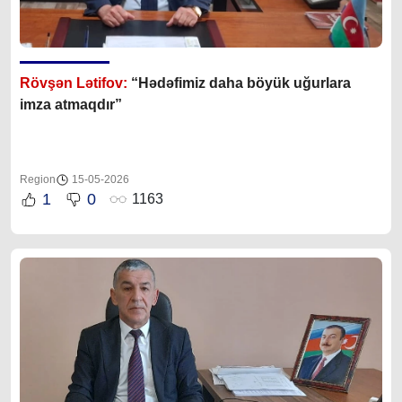
Rövşən Lətifov:
“Hədəfimiz daha böyük uğurlara
imza atmaqdır”
Region
15-05-2026
1
0
1163