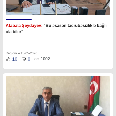
Atabala Şeydayev:
“Bu əsasən təcrübəsizliklə bağlı
ola bilər”
Region
15-05-2026
10
0
1002