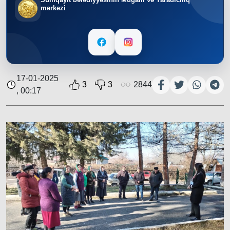
mərkəzi
17-01-2025
3
3
2844
, 00:17