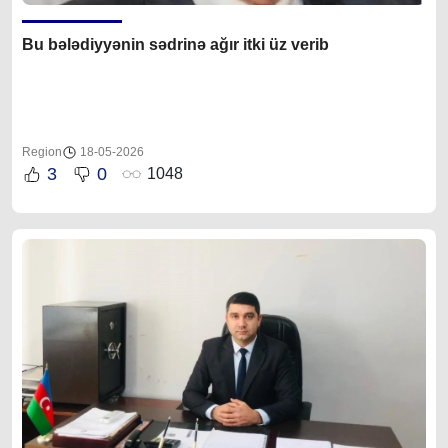
Bu bələdiyyənin sədrinə ağır itki üz verib
Region
18-05-2026
3
0
1048