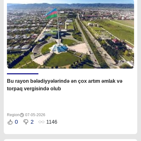
Bu rayon bələdiyyələrində ən çox artım əmlak və
torpaq vergisində olub
Region
07-05-2026
0
2
1146