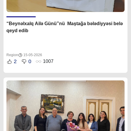
“
Beynəlxalq Ailə Günü”nü Maştağa bələdiyyəsi belə
qeyd edib
Region
15-05-2026
2
0
1007