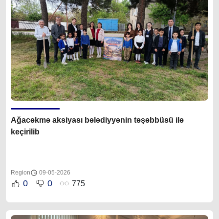
Ağacəkmə aksiyası bələdiyyənin təşəbbüsü ilə
keçirilib
Region
09-05-2026
0
0
775