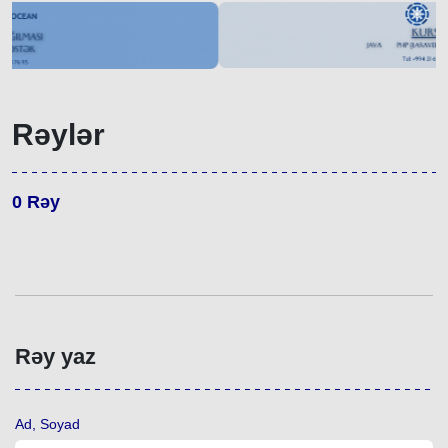
Rəylər
0
Rəy
Rəy yaz
Ad, Soyad