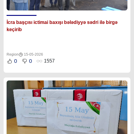
İcra başçısı ictimai baxışı bələdiyyə sədri ilə birgə
keçirib
Region
15-05-2026
0
0
1557