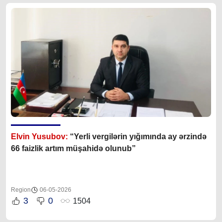
Elvin Yusubov:
“Yerli vergilərin yığımında ay ərzində
66 faizlik artım müşahidə olunub”
Region
06-05-2026
3
0
1504