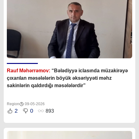
Rauf Məhərrəmov:
“Bələdiyyə iclasında müzakirəyə
çıxarılan məsələlərin böyük əksəriyyəti məhz
sakinlərin qaldırdığı məsələlərdir”
Region
09-05-2026
2
0
893