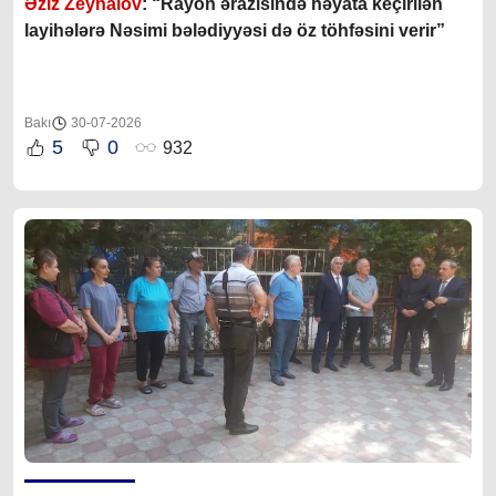
Əziz Zeynalov
: “Rayon ərazisində həyata keçirilən
layihələrə Nəsimi bələdiyyəsi də öz töhfəsini verir”
Bakı
30-07-2026
5
0
932