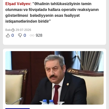
Elşad Vəliyev:
“Əhalinin təhlükəsizliyinin təmin
olunması və fövqəladə hallara operativ reaksiyanın
göstərilməsi bələdiyyənin əsas fəaliyyət
istiqamətlərindən biridir”
Bakı
29-07-2026
0
0
928