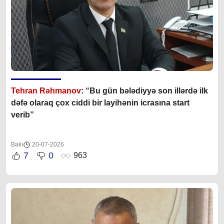
Tehran Rəhmanov
: “Bu gün bələdiyyə son illərdə ilk
dəfə olaraq çox ciddi bir layihənin icrasına start
verib”
Bakı
20-07-2026
7
0
963