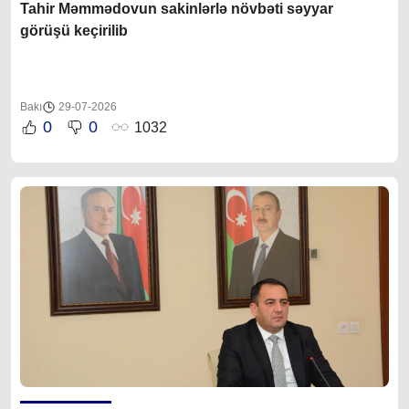
Tahir Məmmədovun sakinlərlə növbəti səyyar
görüşü keçirilib
Bakı
29-07-2026
0
0
1032