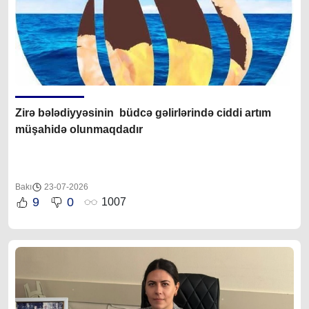
Zirə bələdiyyəsinin büdcə gəlirlərində ciddi artım
müşahidə olunmaqdadır
Bakı
23-07-2026
9
0
1007