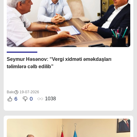
Seymur Həsənov: “Vergi xidməti əməkdaşları
təlimlərə cəlb edilib”
Bakı
19-07-2026
6
0
1038