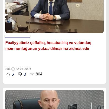
Fəaliyyətimiz şəffaflıq, hesabatlılıq və vətəndaş
məmnunluğunun yüksəldilməsinə xidmət edir
Bakı
22-07-2026
6
0
804