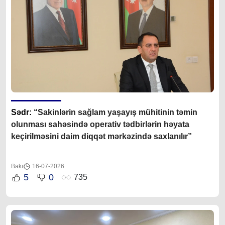
Sədr:
“Sakinlərin sağlam yaşayış mühitinin təmin
olunması sahəsində operativ tədbirlərin həyata
keçirilməsini daim diqqət mərkəzində saxlanılır”
Bakı
16-07-2026
5
0
735