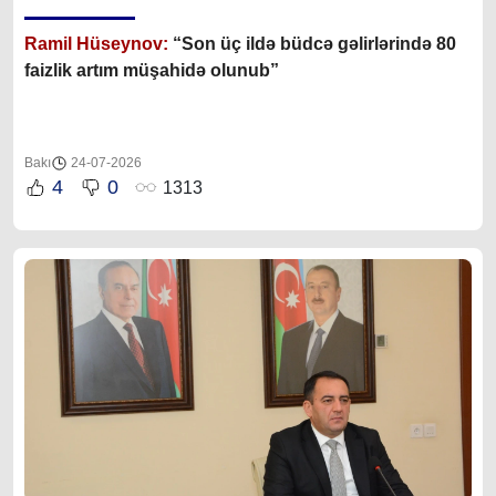
Ramil Hüseynov:
“Son üç ildə büdcə gəlirlərində 80
faizlik artım müşahidə olunub”
Bakı
24-07-2026
4
0
1313