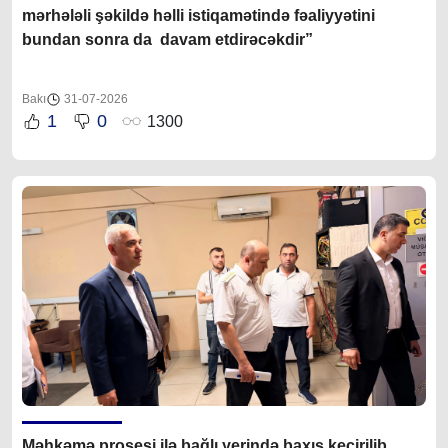
mərhələli şəkildə həlli istiqamətində fəaliyyətini
bundan sonra da davam etdirəcəkdir
”
Bakı
31-07-2026
1
0
1300
Məhkəmə prosesi ilə bağlı yerində baxış keçirilib