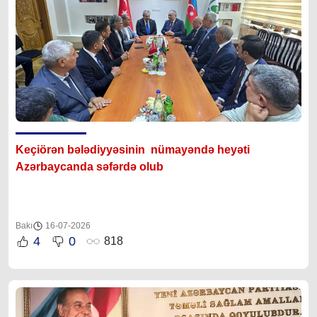
Keçiörən bələdiyyəsinin nümayəndə heyəti
Azərbaycanda səfərdə olub
Bakı
16-07-2026
4
0
818