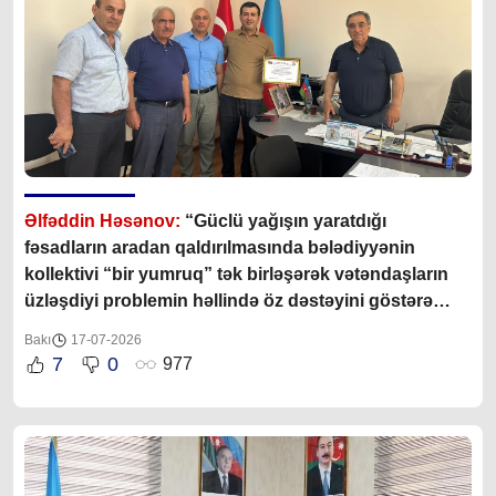
Əlfəddin Həsənov:
“Güclü yağışın yaratdığı
fəsadların aradan qaldırılmasında bələdiyyənin
kollektivi “bir yumruq” tək birləşərək vətəndaşların
üzləşdiyi problemin həllində öz dəstəyini göstərə
bildilər”
Bakı
17-07-2026
7
0
977