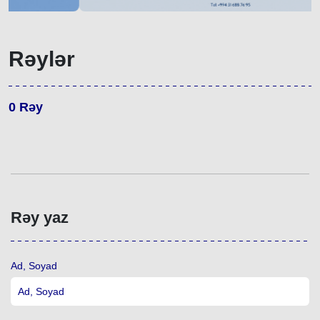
Rəylər
0
Rəy
Rəy yaz
Ad, Soyad