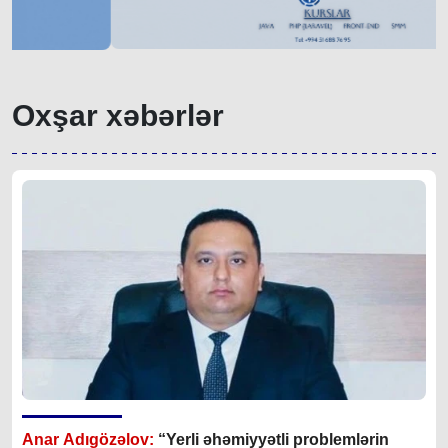
Oxşar xəbərlər
Anar Adıgözəlov:
“
Yerli əhəmiyyətli problemlərin