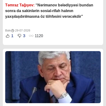
Təmraz Tağıyev:
“Nərimanov bələdiyyəsi bundan
sonra da sakinlərin sosial-rifah halının
yaxşılaşdırılmasına öz töhfəsini verəcəkdir”
Bakı
29-07-2026
1
3
1120