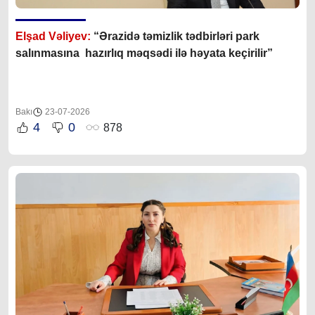
Elşad Vəliyev:
“Ərazidə təmizlik tədbirləri park
salınmasına hazırlıq məqsədi ilə həyata keçirilir”
Bakı
23-07-2026
4
0
878