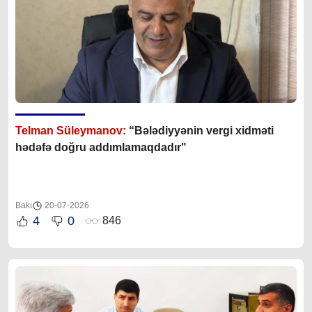
Telman Süleymanov:
“Bələdiyyənin vergi xidməti
hədəfə doğru addımlamaqdadır"
Bakı
20-07-2026
4
0
846