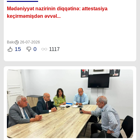
Mədəniyyət nazirinin diqqətinə: attestasiya
ke
çirməmişdən əvvəl...
Bakı
26-07-2026
15
0
1117