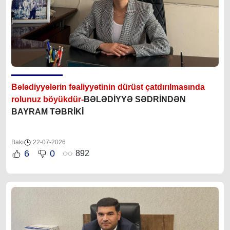
Bələdiyyələrin fəaliyyətinin dürüst çatdırılmasında
rolunuz böyükdür-
BƏLƏDİYYƏ SƏDRİNDƏN
BAYRAM TƏBRİKİ
Bakı
22-07-2026
6
0
892