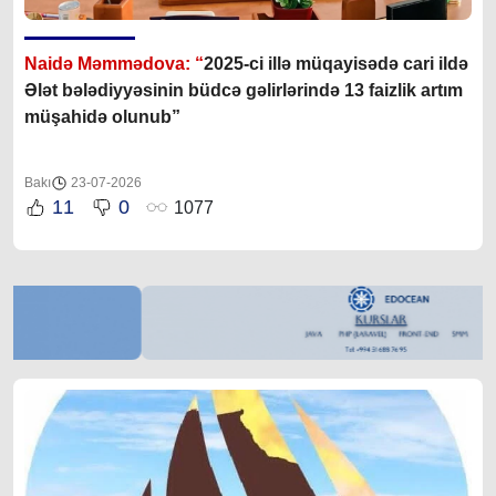
Naidə Məmmədova: “
2025-ci illə müqayisədə cari ildə
Ələt bələdiyyəsinin büdcə gəlirlərində 13 faizlik artım
müşahidə olunub”
Bakı
23-07-2026
11
0
1077