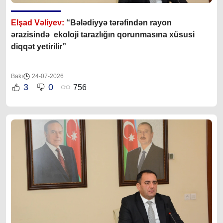
Elşad Vəliyev:
“Bələdiyyə tərəfindən rayon
ərazisində ekoloji tarazlığın qorunmasına xüsusi
diqqət yetirilir”
Bakı
24-07-2026
3
0
756