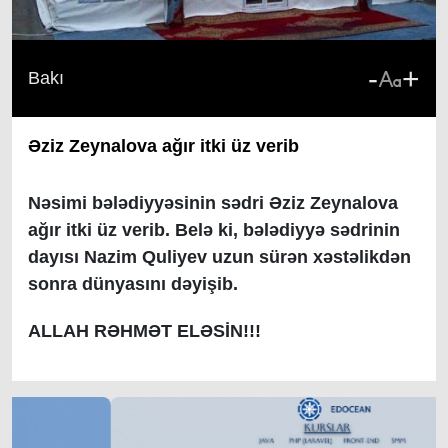
-
+
Bakı
Əziz Zeynalova ağır itki üz verib
Nəsimi bələdiyyəsinin sədri Əziz Zeynalova
ağır itki üz verib. Belə ki, bələdiyyə sədrinin
dayısı
Nazim Quliyev uzun sürən xəstəlikdən
sonra dünyasını dəyişib.
ALLAH RƏHMƏT ELƏSİN!!!