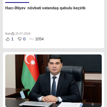
Hacı Əliyev növbəti vətəndaş qəbulu keçirib
Bakı
25-07-2026
1
0
1054