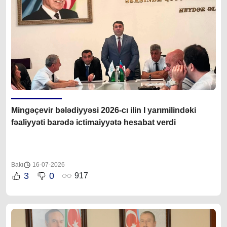
Mingəçevir bələdiyyəsi 2026-cı ilin I yarımilindəki
fəaliyyəti barədə ictimaiyyətə hesabat verdi
Bakı
16-07-2026
3
0
917