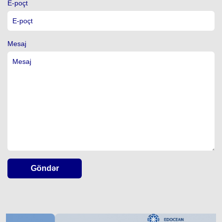
E-poçt
Mesaj
Göndər