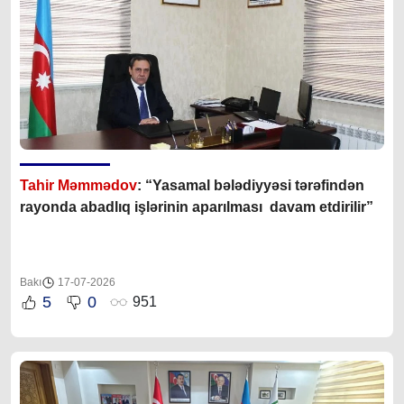
Tahir Məmmədov
: “Yasamal bələdiyyəsi tərəfindən
rayonda abadlıq işlərinin aparılması davam etdirilir”
Bakı
17-07-2026
5
0
951