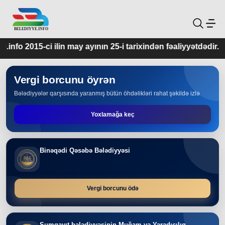
ay ayının 25-i tarixindən fəaliyyətdədir.
Vergi borcunu öyrən
Bələdiyyələr qarşısında yaranmış bütün öhdəlikləri rahat şəkildə izlə
Yoxlamağa keç
Binəqədi Qəsəbə Bələdiyyəsi
Vergi borcunu ödə
Sumqayıt bələdiyyəsinin Muğam və Yaradıcılıq