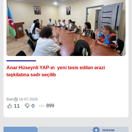
Anar Hüseynli YAP-ın yeni təsis edilən ərazi
təşkilatına sədr seçilib
Bakı
16-07-2026
11
0
899