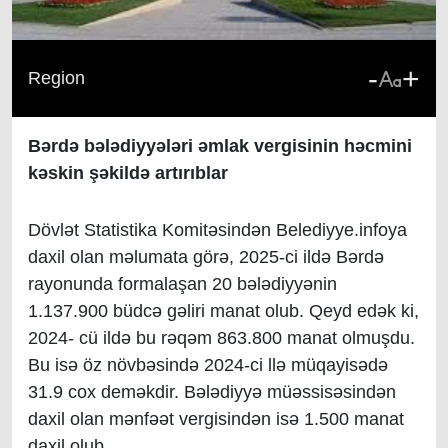
-
+
Region
Bərdə bələdiyyələri əmlak vergisinin həcmini
kəskin şəkildə artırıblar
Dövlət Statistika Komitəsindən Belediyye.infoya
daxil olan məlumata görə, 2025-ci ildə Bərdə
rayonunda formalaşan 20 bələdiyyənin
1.137.900 büdcə gəliri manat olub. Qeyd edək ki,
2024- cü ildə bu rəqəm 863.800 manat olmuşdu.
Bu isə öz növbəsində 2024-ci llə müqayisədə
31.9 cox deməkdir. Bələdiyyə müəssisəsindən
daxil olan mənfəət vergisindən isə 1.500 manat
daxil olub.