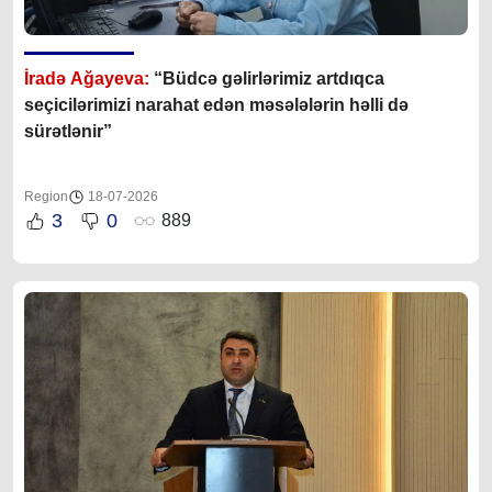
İradə Ağayeva:
“Büdcə gəlirlərimiz artdıqca
seçicilərimizi narahat edən məsələlərin həlli də
sürətlənir”
Region
18-07-2026
3
0
889