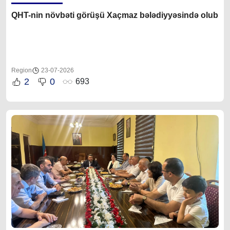
QHT-nin növbəti görüşü Xaçmaz bələdiyyəsində olub
Region
23-07-2026
2
0
693