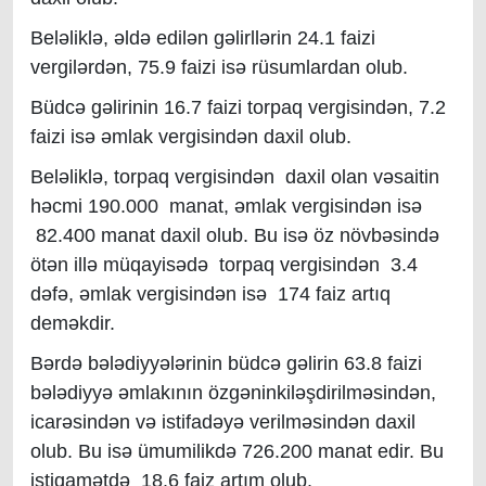
Beləliklə, əldə edilən gəlirllərin 24.1 faizi
vergilərdən, 75.9 faizi isə rüsumlardan olub.
Büdcə gəlirinin 16.7 faizi torpaq vergisindən, 7.2
faizi isə əmlak vergisindən daxil olub.
Beləliklə, torpaq vergisindən daxil olan vəsaitin
həcmi 190.000 manat, əmlak vergisindən isə
82.400 manat daxil olub. Bu isə öz növbəsində
ötən illə müqayisədə torpaq vergisindən 3.4
dəfə, əmlak vergisindən isə 174 faiz artıq
deməkdir.
Bərdə bələdiyyələrinin büdcə gəlirin 63.8 faizi
bələdiyyə əmlakının özgəninkiləşdirilməsindən,
icarəsindən və istifadəyə verilməsindən daxil
olub. Bu isə ümumilikdə 726.200 manat edir. Bu
istiqamətdə 18.6 faiz artım olub.