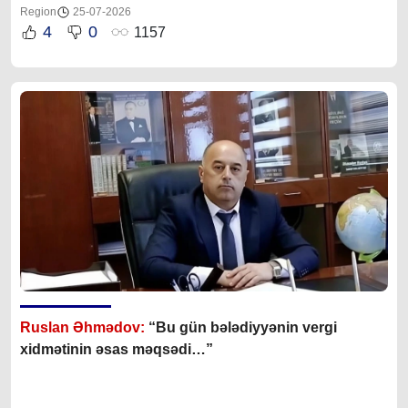
Region
25-07-2026
4
0
1157
Ruslan Əhmədov:
“Bu gün bələdiyyənin vergi
xidmətinin əsas məqsədi…”