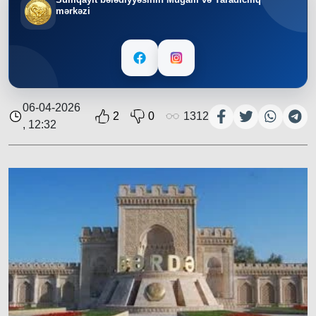
mərkəzi
06-04-2026
2
0
1312
, 12:32