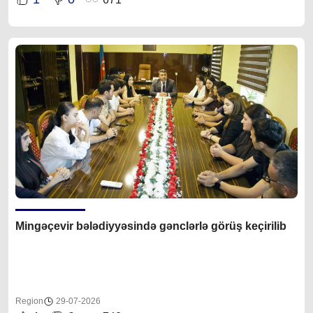
Mingəçevir bələdiyyəsində gənclərlə görüş keçirilib
Region
29-07-2026