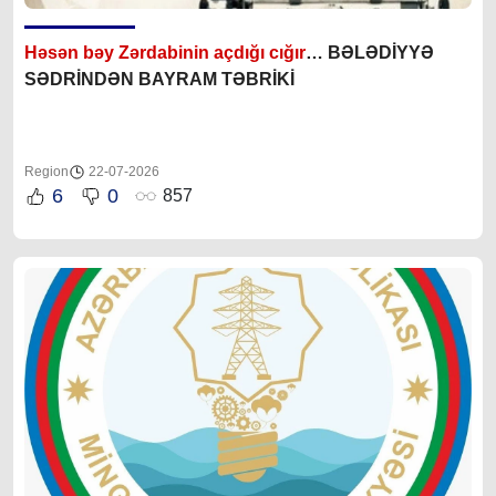
Həsən bəy Zərdabinin açdığı cığır
… BƏLƏDİYYƏ
SƏDRİNDƏN BAYRAM TƏBRİKİ
Region
22-07-2026
6
0
857