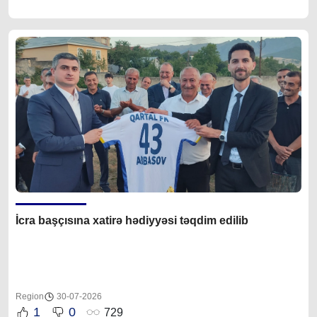
İcra başçısına xatirə hədiyyəsi təqdim edilib
Region
30-07-2026
1
0
729