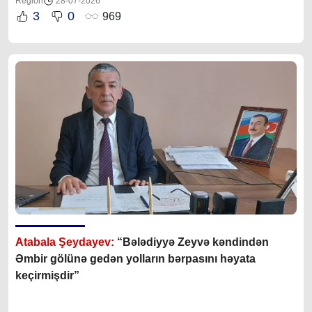
Region
28-07-2026
3
0
969
Atabala Şeydayev:
“Bələdiyyə Zeyvə kəndindən
Əmbir gölünə gedən yolların bərpasını həyata
keçirmişdir”