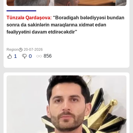
Tünzalə Qardaşova:
“Boradigah bələdiyyəsi bundan
sonra da sakinlərin maraqlarına xidmət edən
fəaliyyətini davam etdirəcəkdir”
Region
20-07-2026
1
0
856