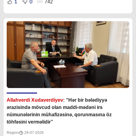
1
0
742
Allahverdi Xudaverdiyev
: “Hər bir bələdiyyə
ərazisində mövcud olan maddi-mədəni irs
nümunələrinin mühafizəsinə, qorunmasına öz
töhfəsini verməlidir”
Region
29-07-2026