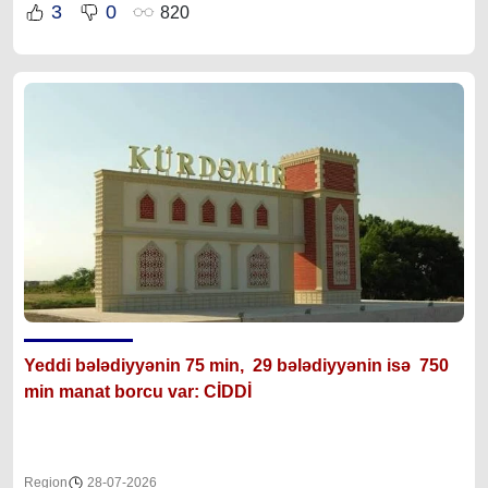
3
0
820
Yeddi bələdiyyənin 75 min, 29 bələdiyyənin isə 750
min manat borcu var: CİDDİ
Region
28-07-2026