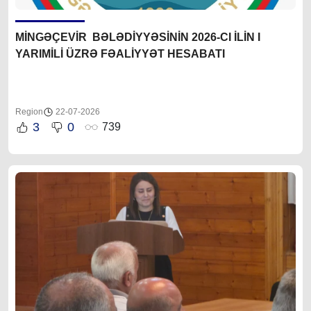
MİNGƏÇEVİR BƏLƏDİYYƏSİNİN 2026-CI İLİN I
YARIMİLİ ÜZRƏ FƏALİYYƏT HESABATI
Region
22-07-2026
3
0
739