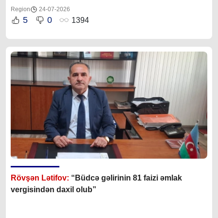
Region
24-07-2026
5
0
1394
Rövşən Lətifov:
“Büdcə gəlirinin 81 faizi əmlak
vergisindən daxil olub”