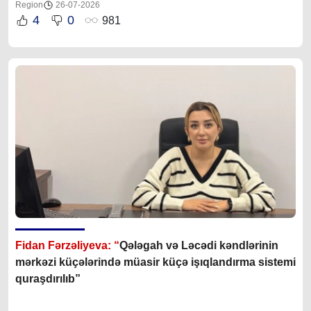
Region
26-07-2026
4
0
981
Fidan Fərzəliyeva: “
Qələgah və Ləcədi kəndlərinin
mərkəzi küçələrində müasir küçə işıqlandırma sistemi
quraşdırılıb”