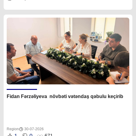
Fidan F
ərzəliyeva növbəti vətəndaş qəbulu keçirib
Region
30-07-2026
1
0
671