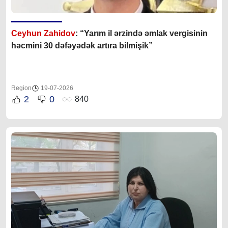
Ceyhun Zahidov
: “Yarım il ərzində əmlak vergisinin
həcmini 30 dəfəyədək artıra bilmişik”
Region
19-07-2026
2
0
840