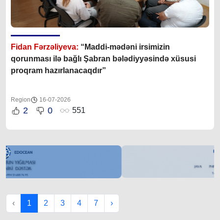
Fidan Fərzəliyeva:
“Maddi-mədəni irsimizin
qorunması ilə bağlı Şabran bələdiyyəsində xüsusi
proqram hazırlanacaqdır”
Region
16-07-2026
2
0
551
‹
1
2
3
4
7
›