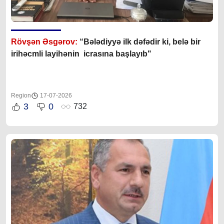
Rövşən Əsgərov:
“Bələdiyyə ilk dəfədir ki, belə bir
irihəcmli layihənin icrasına başlayıb"
Region
17-07-2026
3
0
732