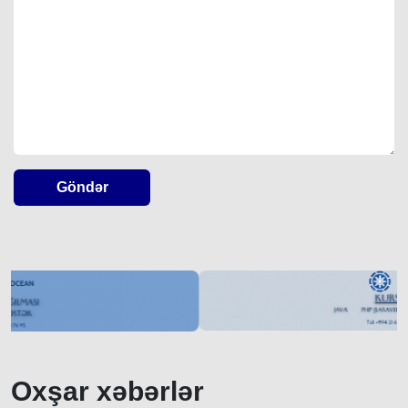
Göndər
Oxşar xəbərlər