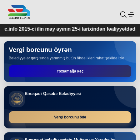
ay ayının 25-i tarixindən fəaliyyətdədir.
Vergi borcunu öyrən
Bələdiyyələr qarşısında yaranmış bütün öhdəlikləri rahat şəkildə izlə
Yoxlamağa keç
Binəqədi Qəsəbə Bələdiyyəsi
Vergi borcunu ödə
Sumqayıt bələdiyyəsinin Muğam və Yaradıcılıq