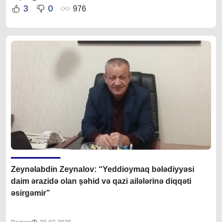
3
0
976
Zeynəlabdin Zeynalov: “Yeddioymaq bələdiyyəsi
daim ərazidə olan şəhid və qazi ailələrinə diqqəti
əsirgəmir”