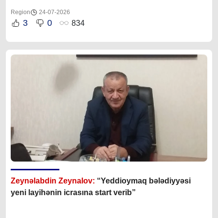
Region
24-07-2026
3
0
834
Zeynəlabdin Zeynalov:
“Yeddioymaq bələdiyyəsi
yeni layihənin icrasına start verib”