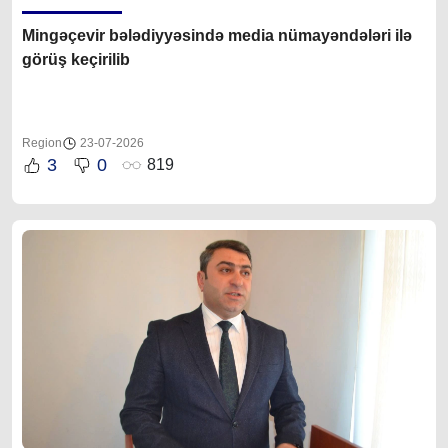
Mingəçevir bələdiyyəsində media nümayəndələri ilə
görüş keçirilib
Region
23-07-2026
3
0
819