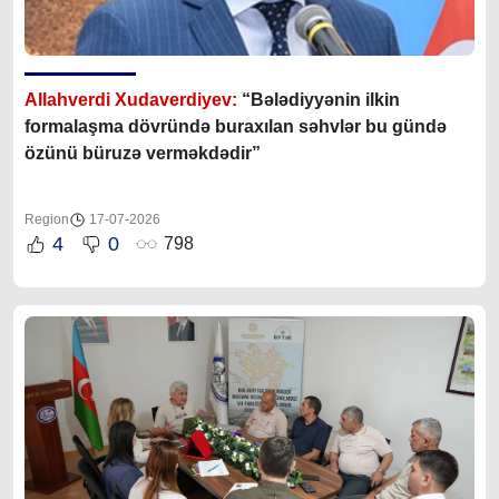
Allahverdi Xudaverdiyev:
“Bələdiyyənin ilkin
formalaşma dövründə buraxılan səhvlər bu gündə
özünü büruzə verməkdədir”
Region
17-07-2026
4
0
798