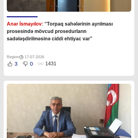
Anar İsmayılov:
“Torpaq sahələrinin ayrılması
prosesində mövcud prosedurların
sadələşdirilməsinə ciddi ehtiyac var”
Region
17-07-2026
3
0
1431