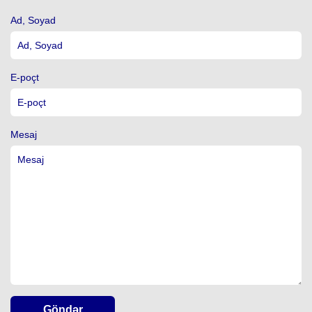
Ad, Soyad
E-poçt
Mesaj
Göndər