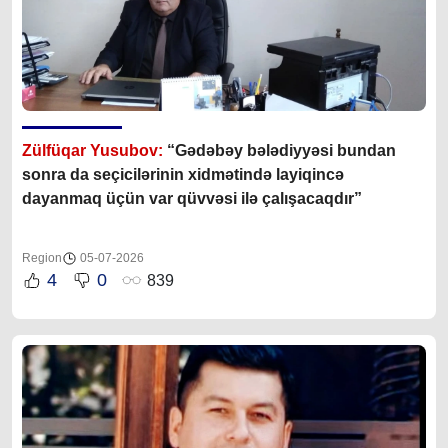
Zülfüqar Yusubov:
“Gədəbəy bələdiyyəsi bundan
sonra da seçicilərinin xidmətində layiqincə
dayanmaq üçün var qüvvəsi ilə çalışacaqdır”
Region
05-07-2026
4
0
839