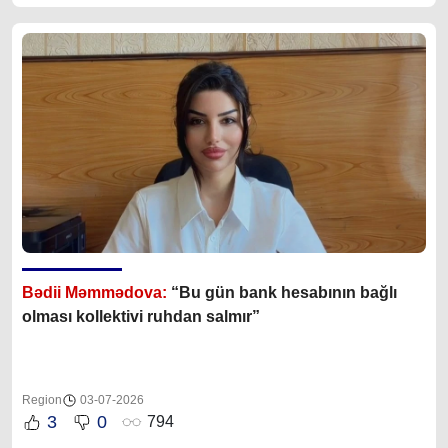
Bədii Məmmədova:
“Bu gün bank hesabının bağlı
olması kollektivi ruhdan salmır”
Region
03-07-2026
3
0
794