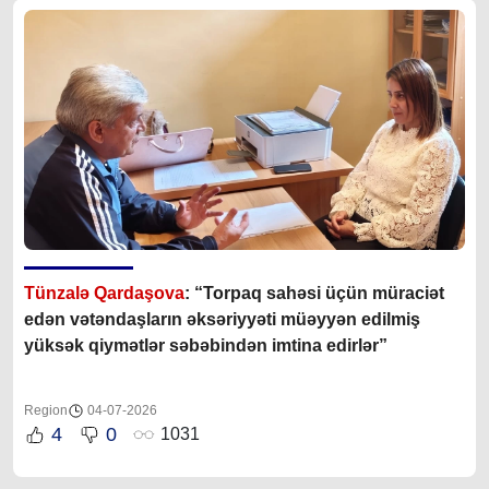
Tünzalə Qardaşova
: “Torpaq sahəsi üçün müraciət
edən vətəndaşların əksəriyyəti müəyyən edilmiş
yüksək qiymətlər səbəbindən imtina edirlər”
Region
04-07-2026
4
0
1031