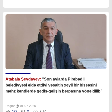
Atabala Şeydayev:
“Son aylarda
Pirəbədil
bələdiyyəsi əldə etdiyi vəsaitin xeyli bir hissəsini
məhz kəndlərdə gediş-gəlişin bərpasına yönəldilib
”
Region
01-07-2026
10
0
737