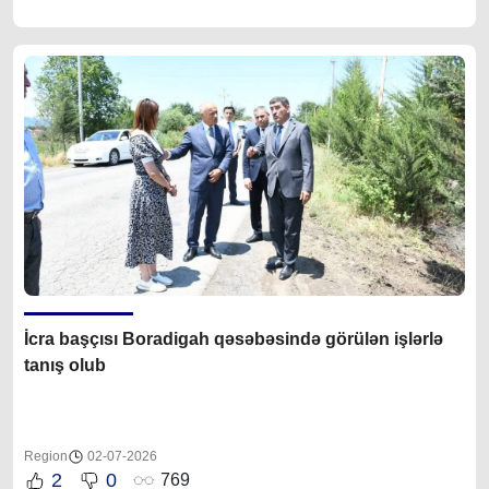
İcra başçısı Boradigah qəsəbəsində görülən işlərlə
tanış olub
Region
02-07-2026
2
0
769