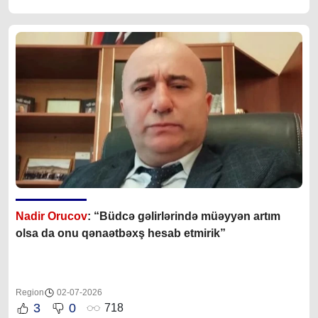
Nadir Orucov
: “Büdcə gəlirlərində müəyyən artım
olsa da onu qənaətbəxş hesab etmirik”
Region
02-07-2026
3
0
718