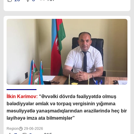
İlkin Kərimov:
“Əvvəlki dövrdə fəaliyyətdə olmuş
bələdiyyələr əmlak və torpaq vergisinin yığımına
məsuliyyətlə yanaşmadıqlarından ərazilərində heç bir
layihəyə imza ata bilməmişlər”
Region
29-06-2026