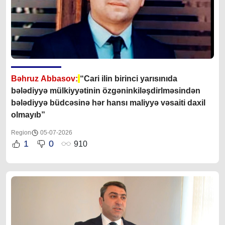
Bəhruz Abbasov:
“Cari ilin birinci yarısınıda
bələdiyyə mülkiyyətinin özgəninkiləşdirlməsindən
bələdiyyə büdcəsinə hər hansı maliyyə vəsaiti daxil
olmayıb”
Region
05-07-2026
1
0
910