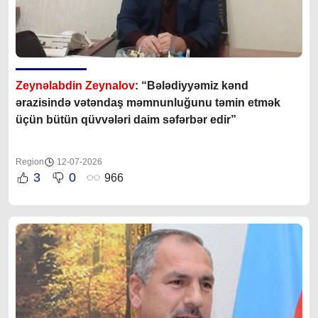
Zeynəlabdin Zeynalov
: “Bələdiyyəmiz kənd
ərazisində vətəndaş məmnunluğunu təmin etmək
üçün bütün qüvvələri daim səfərbər edir”
Region
12-07-2026
3
0
966