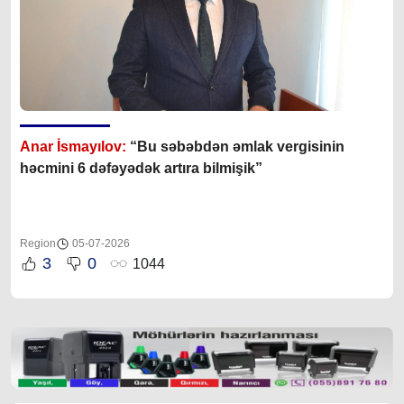
Anar İsmayılov:
“Bu səbəbdən əmlak vergisinin
həcmini 6 dəfəyədək artıra bilmişik”
Region
05-07-2026
3
0
1044