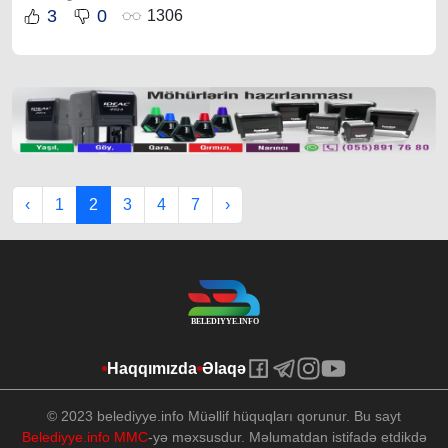
3
0
1306
‹
1
2
3
4
7
›
Haqqımızda
Əlaqə
© 2023 belediyye.info Müəllif hüquqları qorunur. Bu sayt
Belediyye.info MMC
-yə məxsusdur. Məlumatdan istifadə etdikdə