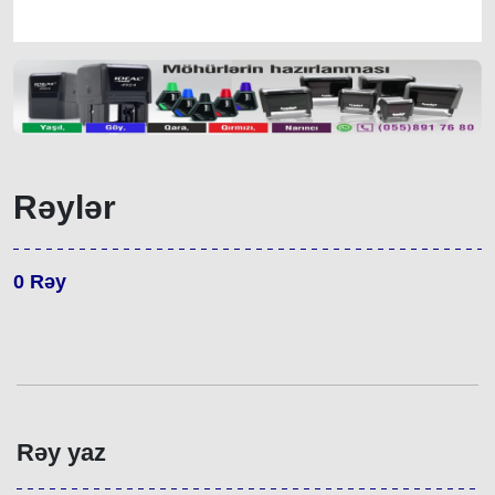
Rəylər
0
Rəy
Rəy yaz