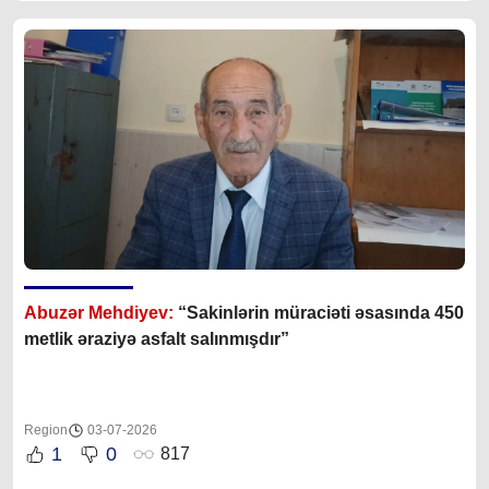
Abuzər Mehdiyev:
“Sakinlərin müraciəti əsasında 450
metlik əraziyə asfalt salınmışdır”
Region
03-07-2026
1
0
817