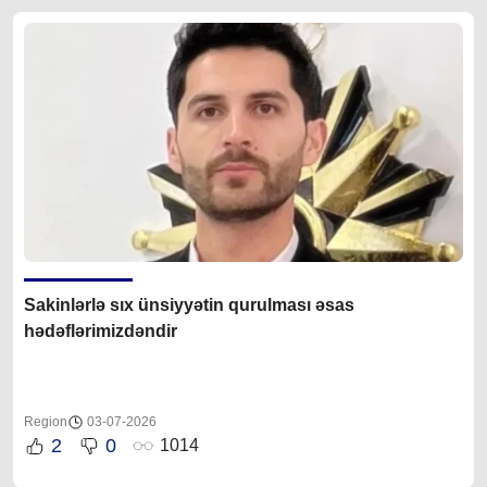
Sakinlərlə sıx ünsiyyətin qurulması əsas
hədəflərimizdəndir
Region
03-07-2026
2
0
1014