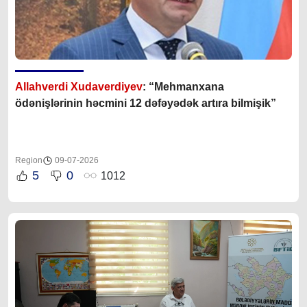
Allahverdi Xudaverdiyev
: “Mehmanxana
ödənişlərinin həcmini 12 dəfəyədək artıra bilmişik”
Region
09-07-2026
5
0
1012