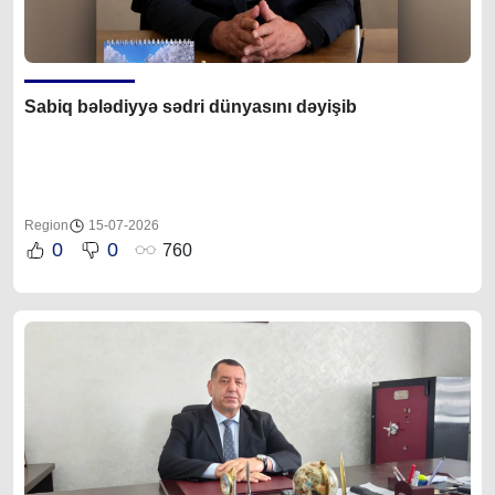
Sabiq bələdiyyə sədri dünyasını dəyişib
Region
15-07-2026
0
0
760