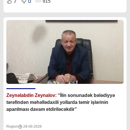
7
0
915
Zeynəlabdin Zeynalov:
“İlin sonunadək bələdiyyə
tərəfindən məhəllədaxili yollarda təmir işlərinin
aparılması davam etdiriləcəkdir”
Region
28-06-2026