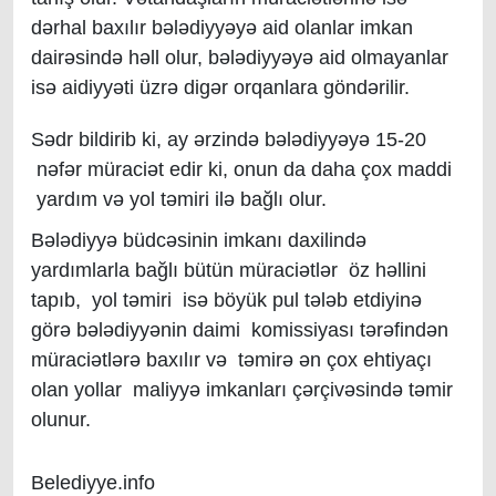
dərhal baxılır bələdiyyəyə aid olanlar imkan
dairəsində həll olur, bələdiyyəyə aid olmayanlar
isə aidiyyəti üzrə digər orqanlara göndərilir.
Sədr bildirib ki, ay ərzində bələdiyyəyə 15-20
nəfər müraciət edir ki, onun da daha çox maddi
yardım və yol təmiri ilə bağlı olur.
Bələdiyyə büdcəsinin imkanı daxilində
yardımlarla bağlı bütün müraciətlər öz həllini
tapıb, yol təmiri isə böyük pul tələb etdiyinə
görə bələdiyyənin daimi komissiyası tərəfindən
müraciətlərə baxılır və təmirə ən çox ehtiyaçı
olan yollar maliyyə imkanları çərçivəsində təmir
olunur.
Belediyye.info