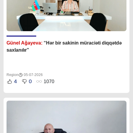
Günel Ağayeva:
“Hər bir sakinin müraciəti diqqətdə
saxlanılır”
Region
05-07-2026
4
0
1070