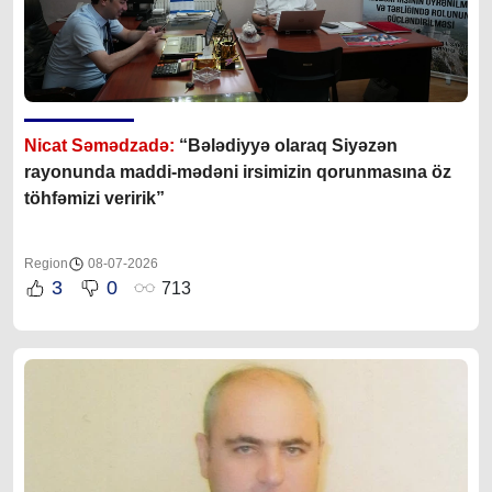
Nicat Səmədzadə:
“Bələdiyyə olaraq Siyəzən
rayonunda maddi-mədəni irsimizin qorunmasına öz
töhfəmizi veririk”
Region
08-07-2026
3
0
713