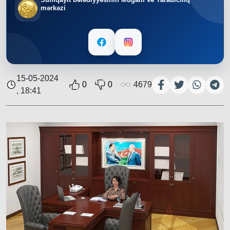
mərkəzi
15-05-2024
0
0
4679
, 18:41