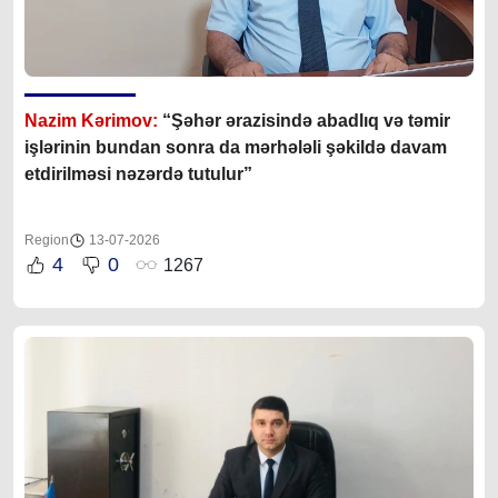
Nazim Kərimov:
“Şəhər ərazisində abadlıq və təmir
işlərinin bundan sonra da mərhələli şəkildə davam
etdirilməsi nəzərdə tutulur”
Region
13-07-2026
4
0
1267