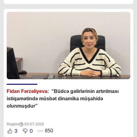
Fidan Fərzəliyeva
: “Büdcə gəlirlərinin artırılması
istiqamətində müsbət dinamika müşahidə
olunmuşdur”
Region
03-07-2026
3
0
850