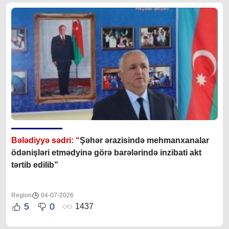
Bələdiyyə sədri: “
Şəhər ərazisində mehmanxanalar
ödənişləri etmədyinə görə barələrində inzibati akt
tərtib edilib”
Region
04-07-2026
5
0
1437