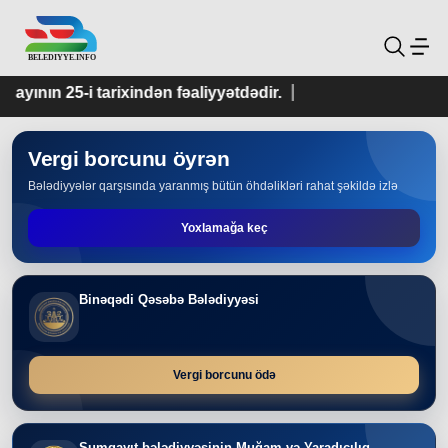
ən fəaliyyətdədir.
Vergi borcunu öyrən
Bələdiyyələr qarşısında yaranmış bütün öhdəlikləri rahat şəkildə izlə
Yoxlamağa keç
Binəqədi Qəsəbə Bələdiyyəsi
Vergi borcunu ödə
Sumqayıt bələdiyyəsinin Muğam və Yaradıcılıq