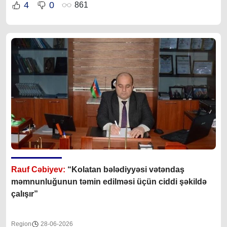
4
0
861
Rauf Cəbiyev:
“
Kolatan bələdiyyəsi vətəndaş
məmnunluğunun təmin edilməsi üçün ciddi şəkildə
çalışır
”
Region
28-06-2026