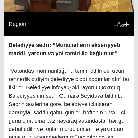
-
+
Region
Bələdiyyə sədri: “Müraciətlərin əksəriyyəti
maddi yardım və yol təmiri ilə bağlı olur”
“Vətəndaş məmnunluğunu təmin edilməsi üçün
rəhnərlik etdiyim bələdiyyə ciddi addımlar atır” bu
fikirləri Belediyye.infoya
Şəki
rayonu Qoxmuq
Bələdiyyəsinin sədri Gülnarə Seyidova bildirib.
Sədrin sözlərinə görə, b
ələdiyyə iclasıənın
qərarıyla sədrin qəbul günləri həftənin 1 və 5 ci
günü olmasına bazmayaraq vətandaşlar hər gün
qəbul edilir və onların problemləri ilə yaxından
tanış olur. Vətandaşların müraciətlərinə isə