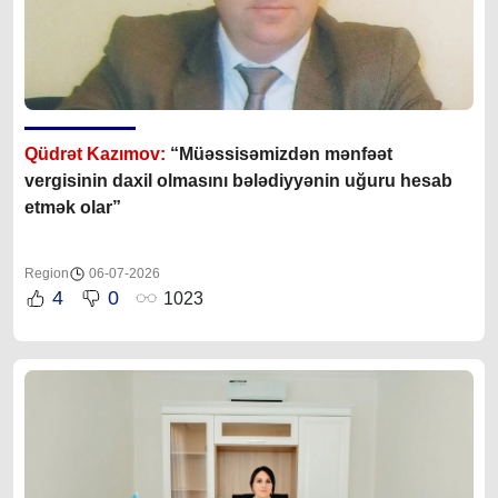
Qüdrət Kazımov:
“Müəssisəmizdən mənfəət
vergisinin daxil olmasını bələdiyyənin uğuru hesab
etmək olar”
Region
06-07-2026
4
0
1023