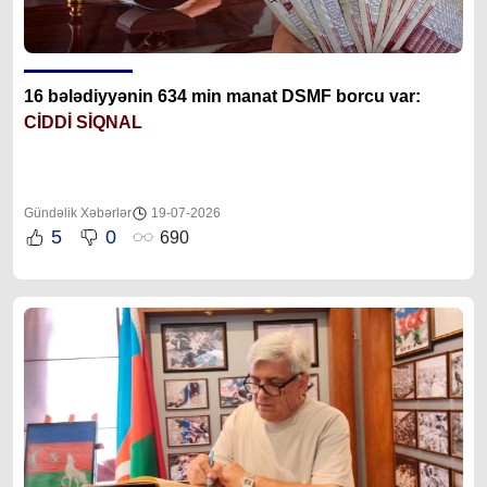
16 bələdiyyənin 634 min manat DSMF borcu var:
CİDDİ SİQNAL
Gündəlik Xəbərlər
19-07-2026
5
0
690