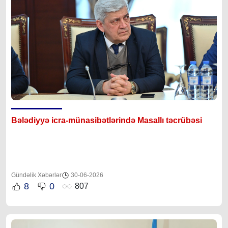
Bələdiyyə icra-münasibətlərində Masallı təcrübəsi
Gündəlik Xəbərlər
30-06-2026
8
0
807