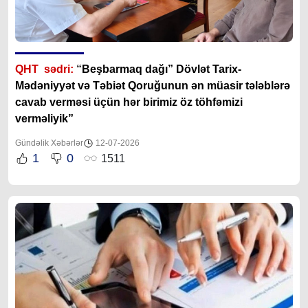
QHT sədri:
“
Beşbarmaq dağı” Dövlət Tarix-
Mədəniyyət və Təbiət Qoruğunun ən müasir tələblərə
cavab verməsi üçün hər birimiz öz töhfəmizi
verməliyik”
Gündəlik Xəbərlər
12-07-2026
1
0
1511