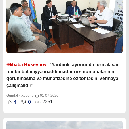
Əlibaba Hüseynov:
“Yardımlı rayonunda formalaşan
hər bir bələdiyyə maddı-mədəni irs nümunələrinin
qorunmasına və mühafizəsinə öz töhfəsini verməyə
çalışmalıdır”
Gündəlik Xəbərlər
01-07-2026
4
0
2251