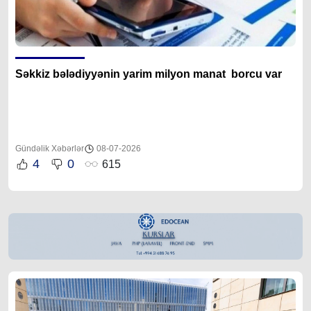
Səkkiz bələdiyyənin yarim milyon manat borcu var
Gündəlik Xəbərlər
08-07-2026
4
0
615