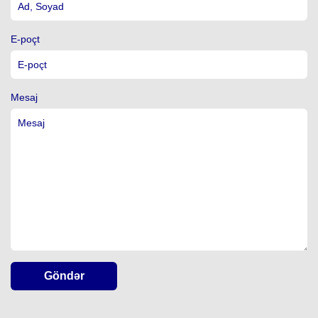
E-poçt
Mesaj
Göndər