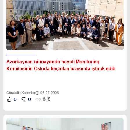
Azərbaycan nümayəndə heyəti Monitorinq
Komitəsinin Osloda keçirilən iclasında iştirak edib
Gündəlik Xəbərlər
06-07-2026
0
0
648