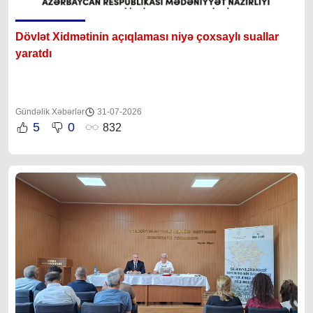
Dövlət Xidmətinin açıqlaması niyə çoxsaylı suallar
yaratdı
Gündəlik Xəbərlər
31-07-2026
5
0
832