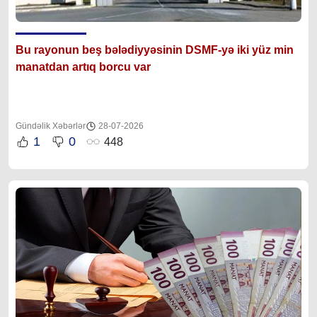
Bu rayonun beş bələdiyyəsinin DSMF-yə iki yüz min
manatdan artıq borcu var
Gündəlik Xəbərlər
28-07-2026
1
0
448