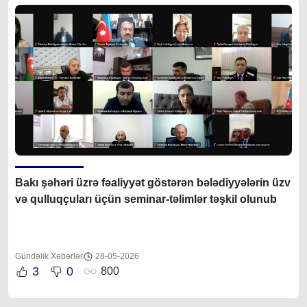
Bakı şəhəri üzrə fəaliyyət göstərən bələdiyyələrin üzv
və qulluqçuları üçün seminar-təlimlər təşkil olunub
Gündəlik Xəbərlər
28-05-2026
3
0
800