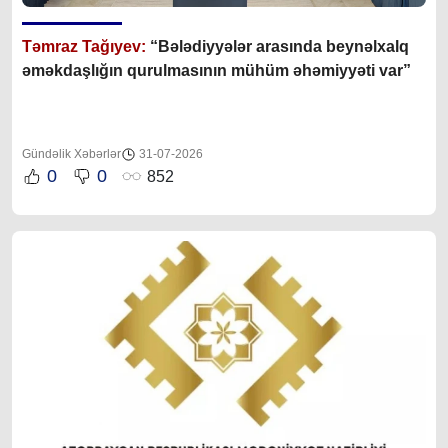
Təmraz Tağıyev:
“Bələdiyyələr arasında beynəlxalq
əməkdaşlığın qurulmasının mühüm əhəmiyyəti var”
Gündəlik Xəbərlər
31-07-2026
0
0
852