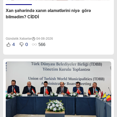
Xan şəhərində xanın əlamətlərini niyə görə
bilmədim? CİDDİ
Gündəlik Xəbərlər
04-08-2026
4
0
566