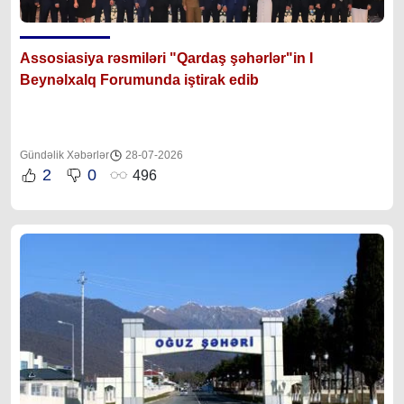
Assosiasiya rəsmiləri "Qardaş şəhərlər"in I
Beynəlxalq Forumunda iştirak edib
Gündəlik Xəbərlər
28-07-2026
2
0
496