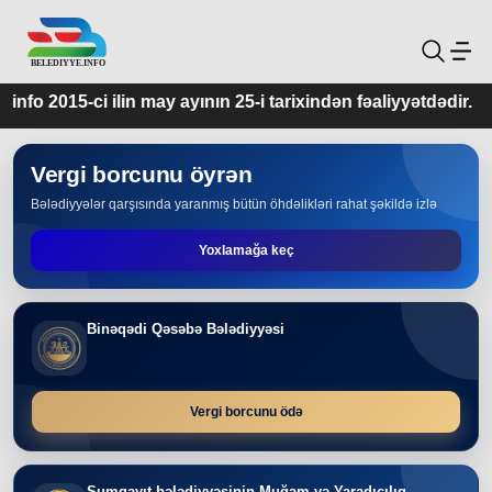
y ayının 25-i tarixindən fəaliyyətdədir.
Vergi borcunu öyrən
Bələdiyyələr qarşısında yaranmış bütün öhdəlikləri rahat şəkildə izlə
Yoxlamağa keç
Binəqədi Qəsəbə Bələdiyyəsi
Vergi borcunu ödə
Sumqayıt bələdiyyəsinin Muğam və Yaradıcılıq