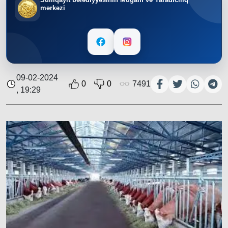
mərkəzi
09-02-2024
0
0
7491
, 19:29