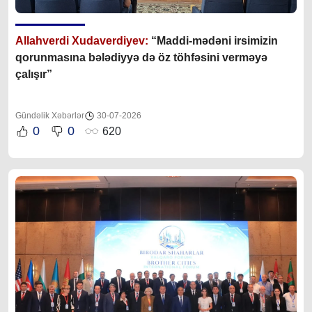
Allahverdi Xudaverdiyev:
“Maddi-mədəni irsimizin
qorunmasına bələdiyyə də öz töhfəsini verməyə
çalışır”
Gündəlik Xəbərlər
30-07-2026
0
0
620