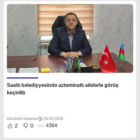
Saatlı bələdiyyəsində aztəminatlı ailələrlə görüş
keçirilib
Gündəlik Xəbərlər
28-05-2026
2
0
4364