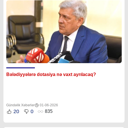
Bələdiyyələrə dotasiya nə vaxt ayrılacaq?
Gündəlik Xəbərlər
01-06-2026
20
0
835