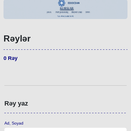
Rəylər
0
Rəy
Rəy yaz
Ad, Soyad