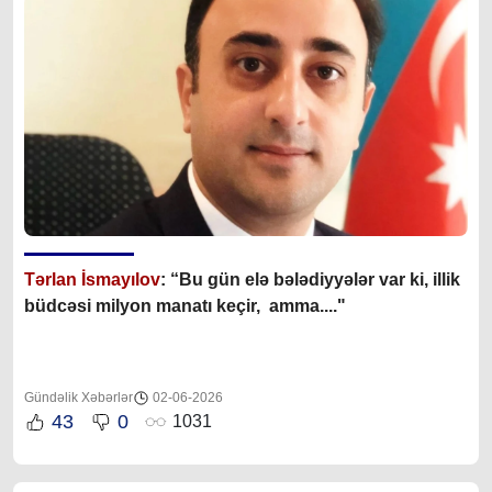
Tərlan İsmayılov
: “B
u gün elə bələdiyyələr var ki, illik
büdcəsi milyon manatı keçir, amma...."
Gündəlik Xəbərlər
02-06-2026
43
0
1031