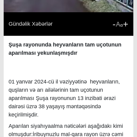
-
+
Gündəlik Xəbərlər
Şuşa rayonunda heyvanların tam uçotunun
aparılması yekunlaşmışdır
01 yanvar 2024-cü il vəziyyətinə heyvanların,
quşların və arı ailələrinin tam uçotunun
aparılması Şuşa rayonunun 13 inzibati ərazi
dairəsi üzrə 38 yaşayış məntəqəsində
keçirilmişdir.
Aparılan siyahıyaalma nəticələri aşağıdakı kimi
olmuşdur:İribuynuzlu mal-qara rayon üzrə cəmi