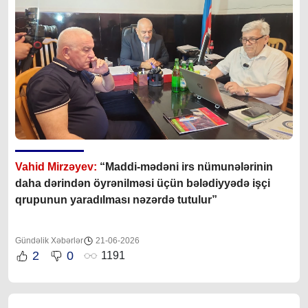
Vahid Mirzəyev:
“Maddi-mədəni irs nümunələrinin
daha dərindən öyrənilməsi üçün bələdiyyədə işçi
qrupunun yaradılması nəzərdə tutulur”
Gündəlik Xəbərlər
21-06-2026
2
0
1191