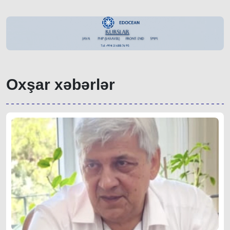
Oxşar xəbərlər