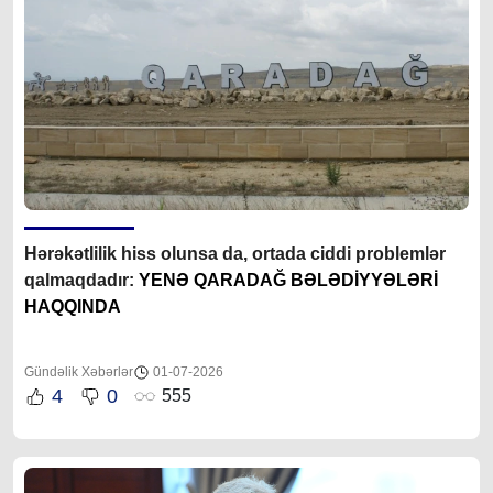
Hərəkətlilik hiss olunsa da, ortada ciddi problemlər
qalmaqdadır:
YENƏ QARADAĞ BƏLƏDİYYƏLƏRİ
HAQQINDA
Gündəlik Xəbərlər
01-07-2026
4
0
555