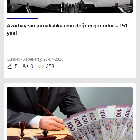
Azərbaycan jurnalistikasının doğum günüdür – 151
yaş!
Gündəlik Xəbərlər
22-07-2026
5
0
358