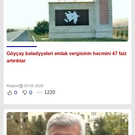
Göyçay bələdyyələri əmlak vergisinin həcmini 47 faiz
artırıblar
Region
05-05-2026
0
0
1220