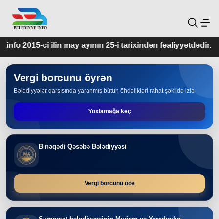
 ayının 25-i tarixindən fəaliyyətdədir.
Vergi borcunu öyrən
Bələdiyyələr qarşısında yaranmış bütün öhdəlikləri rahat şəkildə izlə
Yoxlamağa keç
Binəqədi Qəsəbə Bələdiyyəsi
Vergi borcunu ödə
Sumqayıt bələdiyyəsinin Muğam və Yaradıcılıq