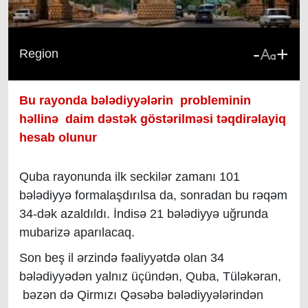
-
+
Region
Bu rayonda bələdiyyələrin probleminin
həllinə daim dəstək göstərilməsi təqdirəlayiq
hesab olunur
Quba rayonunda ilk seckilər zamanı 101
bələdiyyə formalaşdırılsa da, sonradan bu rəqəm
34-dək azaldıldı. İndisə 21 bələdiyyə uğrunda
mubarizə aparılacaq.
Son beş il ərzində fəaliyyətdə olan 34
bələdiyyədən yalnız üçündən, Quba, Tüləkəran,
bəzən də Qirmızı Qəsəbə bələdiyyələrindən