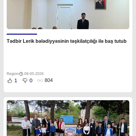
Tədbir Lerik bələdiyyəsinin təşkilatçılığı ilə baş tutub
Region
09-05-2026
1
0
804