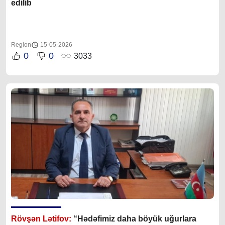
edilib
Region
15-05-2026
0
0
3033
Rövşən Lətifov:
“Hədəfimiz daha böyük uğurlara