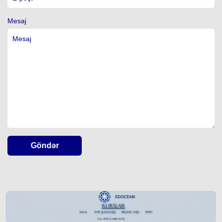
Mesaj
Göndər