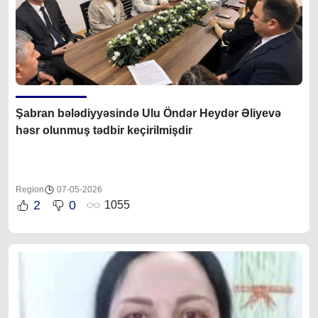
Şabran bələdiyyəsində Ulu Öndər Heydər Əliyevə
həsr olunmuş tədbir keçirilmişdir
Region
07-05-2026
2
0
1055