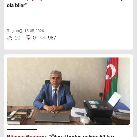
ola bilər”
Region
15-05-2026
10
0
987
Rövşən Əsgərov
: “Ötən il büdcə gəlirini 59 faiz