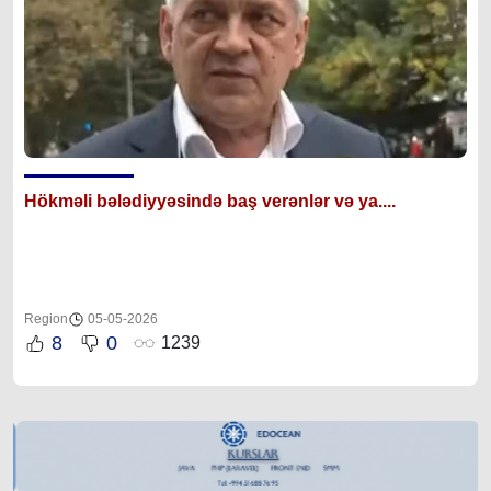
Hökməli bələdiyyəsində baş verənlər və ya....
Region
05-05-2026
8
0
1239