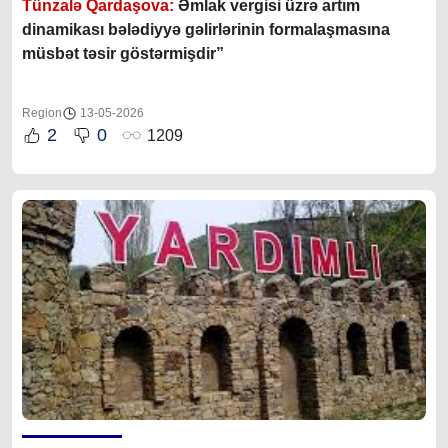
Tünzalə Qardaşova:
Əmlak vergisi üzrə artım
dinamikası bələdiyyə gəlirlərinin formalaşmasına
müsbət təsir göstərmişdir”
Region
13-05-2026
2
0
1209