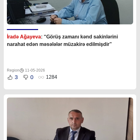
İradə Ağayeva
: “Görüş zamanı kənd sakinlərini
narahat edən məsələlər müzakirə edilmişdir”
Region
11-05-2026
3
0
1284