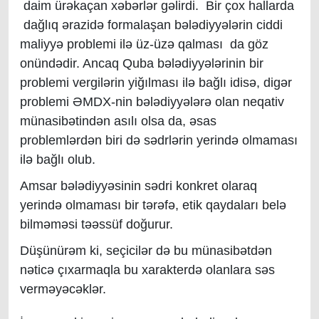
daim ürəkaçan xəbərlər gəlirdi. Bir çox hallarda
dağlıq ərazidə formalaşan bələdiyyələrin ciddi
maliyyə problemi ilə üz-üzə qalması da göz
onündədir. Ancaq Quba bələdiyyələrinin bir
problemi vergilərin yiğılması ilə bağlı idisə, digər
problemi ƏMDX-nin bələdiyyələrə olan neqativ
münasibətindən asılı olsa da, əsas
problemlərdən biri də sədrlərin yerində olmaması
ilə bağlı olub.
Amsar bələdiyyəsinin sədri konkret olaraq
yerində olmaması bir tərəfə, etik qaydaları belə
bilməməsi təəssüf doğurur.
Düşünürəm ki, seçicilər də bu münasibətdən
nəticə çıxarmaqla bu xarakterdə olanlara səs
verməyəcəklər.