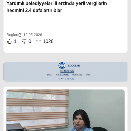
Yardımlı bələdiyyələri il ərzində yerli vergilərin
həcmini 2.4 dəfə artırıblar
Region
12-05-2026
1
0
1028