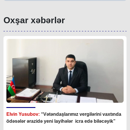
Oxşar xəbərlər
Elvin Yusubov:
“Vətəndaşlarımız vergilərini vaxtında
ödəsələr ərazidə yeni layihələr icra edə biləcəyik”