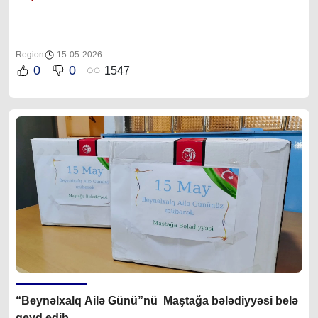
Region
15-05-2026
0
0
1547
“
Beynəlxalq Ailə Günü”nü Maştağa bələdiyyəsi belə
qeyd edib