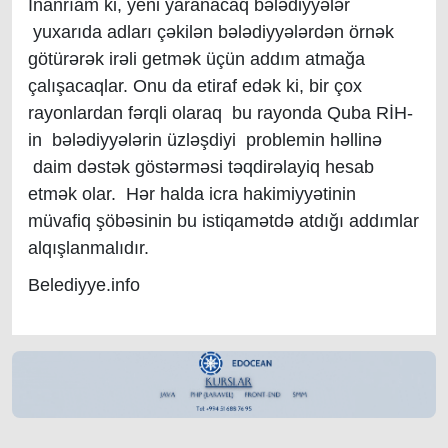
İnanrıam ki, yeni yaranacaq bələdiyyələr
yuxarıda adları çəkilən bələdiyyələrdən örnək
götürərək irəli getmək üçün addım atmağa
çalışacaqlar. Onu da etiraf edək ki, bir çox
rayonlardan fərqli olaraq bu rayonda Quba RİH-
in bələdiyyələrin üzləşdiyi problemin həllinə
daim dəstək göstərməsi təqdirəlayiq hesab
etmək olar. Hər halda icra hakimiyyətinin
müvafiq şöbəsinin bu istiqamətdə atdığı addımlar
alqışlanmalıdır.
Belediyye.info