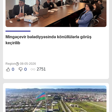
Mingəçevir bələdiyyəsində könüllülərlə görüş
keçirilib
Region
08-05-2026
0
0
2751