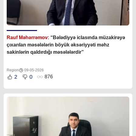
Rauf Məhərrəmov:
“Bələdiyyə iclasında müzakirəyə
çıxarılan məsələlərin böyük əksəriyyəti məhz
sakinlərin qaldırdığı məsələlərdir”
Region
09-05-2026
2
0
876