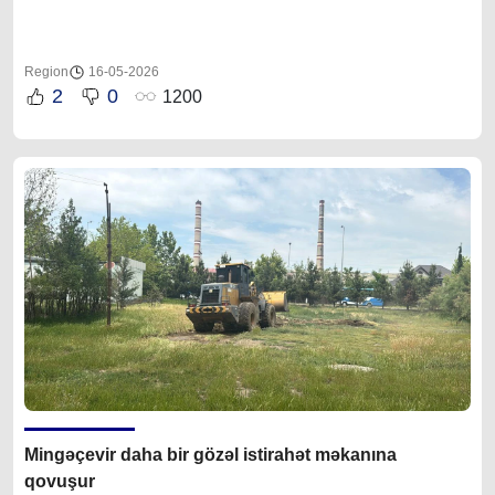
Region
16-05-2026
2
0
1200
Mingəçevir daha bir gözəl istirahət məkanına
qovuşur