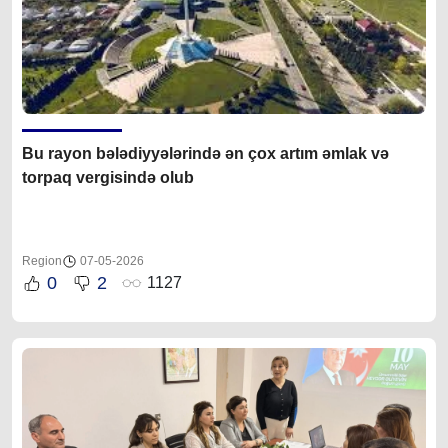
Bu rayon bələdiyyələrində ən çox artım əmlak və
torpaq vergisində olub
Region
07-05-2026
0
2
1127