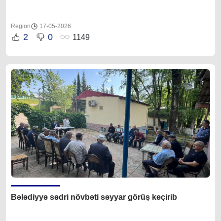
Region
17-05-2026
2
0
1149
Bələdiyyə sədri növbəti səyyar görüş keçirib