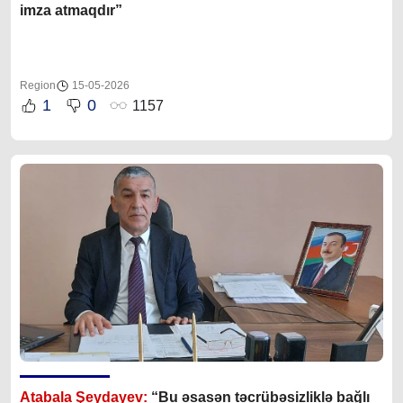
imza atmaqdır”
Region
15-05-2026
1
0
1157
Atabala Şeydayev:
“Bu əsasən təcrübəsizliklə bağlı