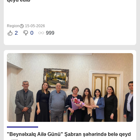
Region
15-05-2026
2
0
999
"Beynəlxalq Ailə Günü" Şabran şəhərində belə qeyd