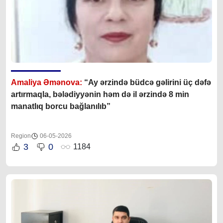
Amaliya Əmənova:
“Ay ərzində büdcə gəlirini üç dəfə
artırmaqla, bələdiyyənin həm də il ərzində 8 min
manatlıq borcu bağlanılıb”
Region
06-05-2026
3
0
1184