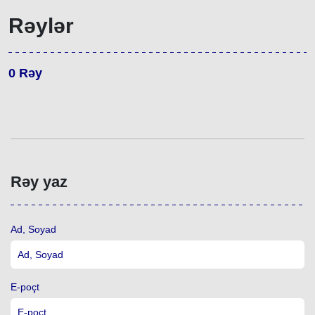
Rəylər
0
Rəy
Rəy yaz
Ad, Soyad
E-poçt