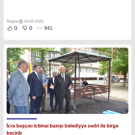
Region
15-05-2026
0
0
941
İcra başçısı ictimai baxışı bələdiyyə sədri ilə birgə
keçirib