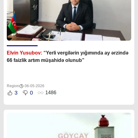
Elvin Yusubov:
“Yerli vergilərin yığımında ay ərzində
66 faizlik artım müşahidə olunub”
Region
06-05-2026
3
0
1486