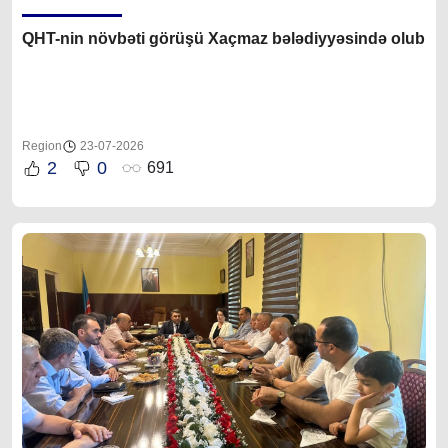
QHT-nin növbəti görüşü Xaçmaz bələdiyyəsində olub
Region
23-07-2026
2
0
691