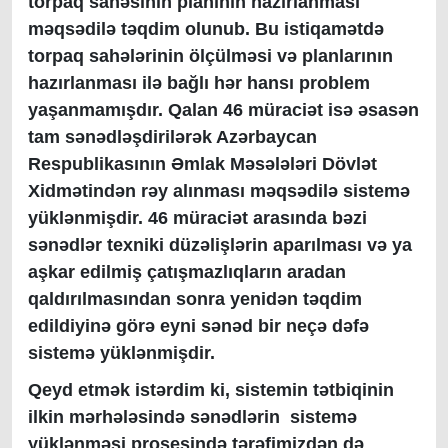
torpaq sahəsinin planının hazırlanması
məqsədilə təqdim olunub. Bu istiqamətdə
torpaq sahələrinin ölçülməsi və planlarının
hazırlanması ilə bağlı hər hansı problem
yaşanmamışdır. Qalan 46 müraciət isə əsasən
tam sənədləşdirilərək Azərbaycan
Respublikasının Əmlak Məsələləri Dövlət
Xidmətindən rəy alınması məqsədilə sistemə
yüklənmişdir. 46 müraciət arasında bəzi
sənədlər texniki düzəlişlərin aparılması və ya
aşkar edilmiş çatışmazlıqların aradan
qaldırılmasından sonra yenidən təqdim
edildiyinə görə eyni sənəd bir neçə dəfə
sistemə yüklənmişdir.
Qeyd etmək istərdim ki, sistemin tətbiqinin
ilkin mərhələsində sənədlərin sistemə
yüklənməsi prosesində tərəfimizdən də