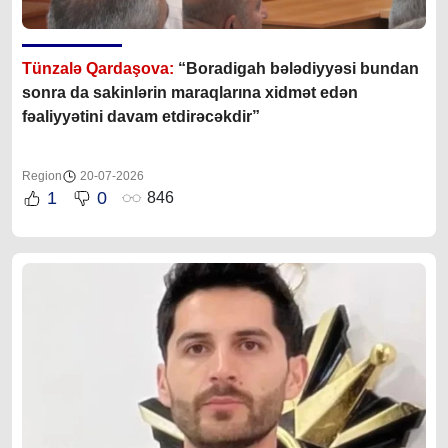
Tünzalə Qardaşova:
“Boradigah bələdiyyəsi bundan
sonra da sakinlərin maraqlarına xidmət edən
fəaliyyətini davam etdirəcəkdir”
Region
20-07-2026
1
0
846