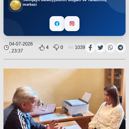
mərkəzi
04-07-2026
4
0
1039
, 23:37