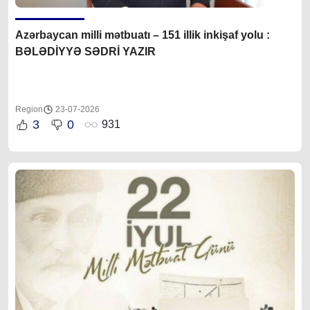
Azərbaycan milli mətbuatı – 151 illik inkişaf yolu :
BƏLƏDİYYƏ SƏDRİ YAZIR
Region
23-07-2026
3
0
931