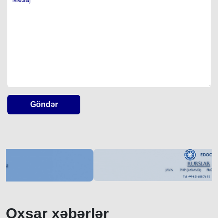
Göndər
Oxşar xəbərlər