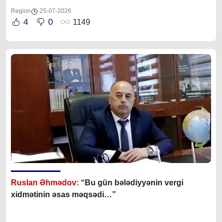
Region
25-07-2026
4
0
1149
Ruslan Əhmədov:
“Bu gün bələdiyyənin vergi
xidmətinin əsas məqsədi…”