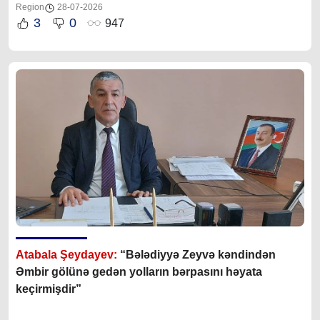
Region
28-07-2026
3
0
947
Atabala Şeydayev:
“Bələdiyyə Zeyvə kəndindən
Əmbir gölünə gedən yolların bərpasını həyata
keçirmişdir”