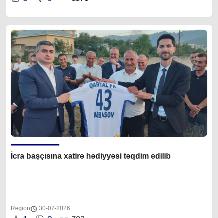
İcra başçısına xatirə hədiyyəsi təqdim edilib
Region
30-07-2026