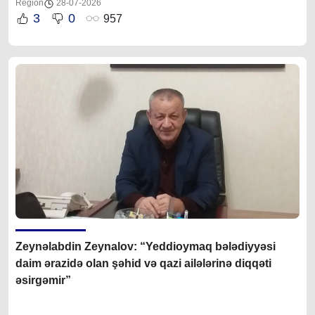
Region
28-07-2026
3
0
957
Zeynəlabdin Zeynalov: “Yeddioymaq bələdiyyəsi
daim ərazidə olan şəhid və qazi ailələrinə diqqəti
əsirgəmir”