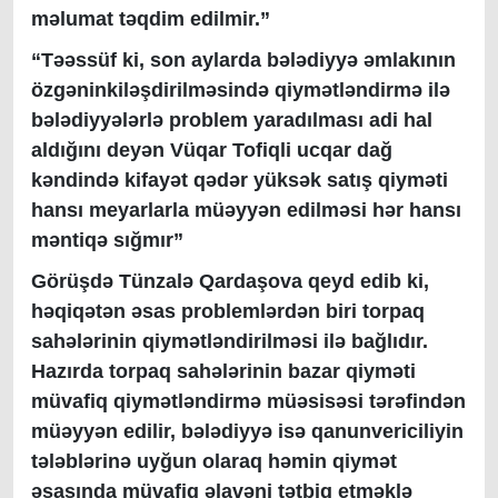
məlumat təqdim edilmir.”
“Təəssüf ki, son aylarda bələdiyyə əmlakının
özgəninkiləşdirilməsində qiymətləndirmə ilə
bələdiyyələrlə problem yaradılması adi hal
aldığını deyən Vüqar Tofiqli ucqar dağ
kəndində kifayət qədər yüksək satış qiyməti
hansı meyarlarla müəyyən edilməsi hər hansı
məntiqə sığmır”
Görüşdə Tünzalə Qardaşova qeyd edib ki,
həqiqətən əsas problemlərdən biri torpaq
sahələrinin qiymətləndirilməsi ilə bağlıdır.
Hazırda torpaq sahələrinin bazar qiyməti
müvafiq qiymətləndirmə müəsisəsi tərəfindən
müəyyən edilir, bələdiyyə isə qanunvericiliyin
tələblərinə uyğun olaraq həmin qiymət
əsasında müvafiq əlavəni tətbiq etməklə