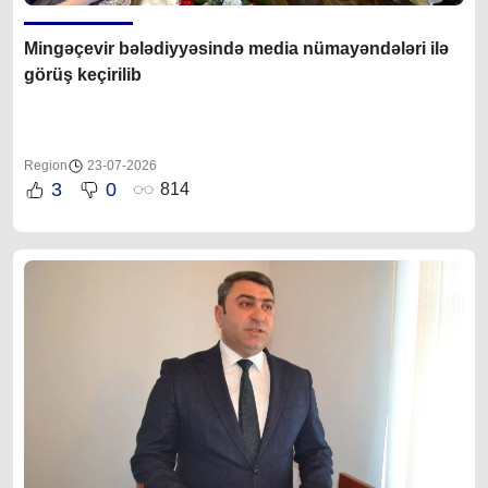
Mingəçevir bələdiyyəsində media nümayəndələri ilə
görüş keçirilib
Region
23-07-2026
3
0
814