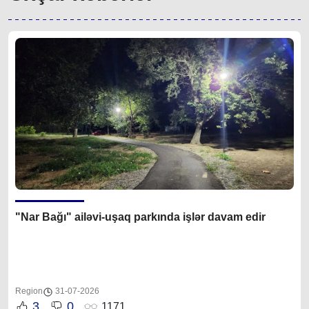
"Nar Bağı" ailəvi-uşaq parkında işlər davam edir
Region
31-07-2026
3
0
1171