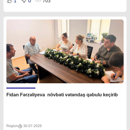
1
0
703
Fidan F
ərzəliyeva növbəti vətəndaş qəbulu keçirib
Region
30-07-2026