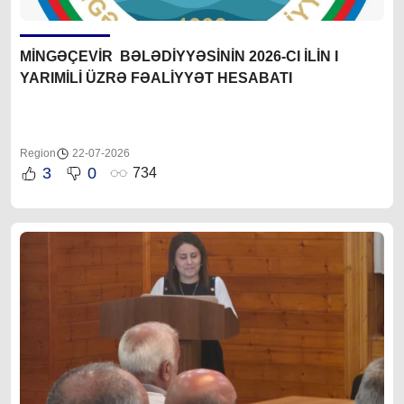
MİNGƏÇEVİR BƏLƏDİYYƏSİNİN 2026-CI İLİN I
YARIMİLİ ÜZRƏ FƏALİYYƏT HESABATI
Region
22-07-2026
3
0
734