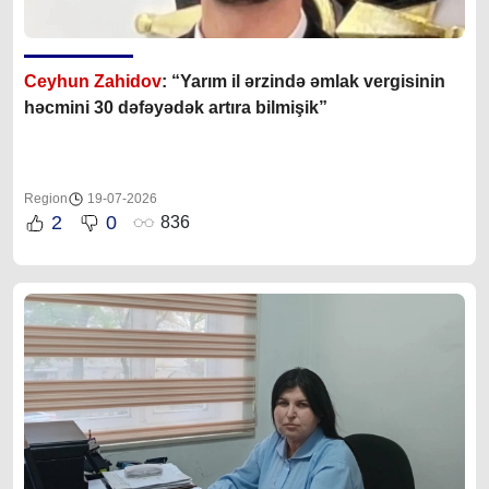
Ceyhun Zahidov
: “Yarım il ərzində əmlak vergisinin
həcmini 30 dəfəyədək artıra bilmişik”
Region
19-07-2026
2
0
836