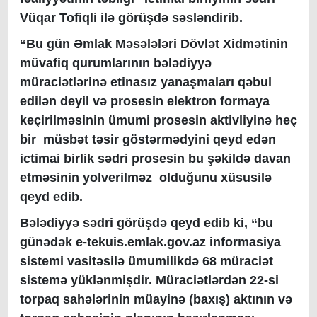
Vüqar Tofiqli ilə görüşdə səsləndirib.
“Bu gün Əmlak Məsələləri Dövlət Xidmətinin
müvafiq qurumlarının bələdiyyə
müraciətlərinə etinasız yanaşmaları qəbul
edilən deyil və prosesin elektron formaya
keçirilməsinin ümumi prosesin aktivliyinə heç
bir müsbət təsir göstərmədyini qeyd edən
ictimai birlik sədri prosesin bu şəkildə davan
etməsinin yolverilməz olduğunu xüsusilə
qeyd edib.
Bələdiyyə sədri görüşdə qeyd edib ki, “bu
günədək e-tekuis.emlak.gov.az informasiya
sistemi vasitəsilə ümumilikdə 68 müraciət
sistemə yüklənmişdir. Müraciətlərdən 22-si
torpaq sahələrinin müayinə (baxış) aktının və