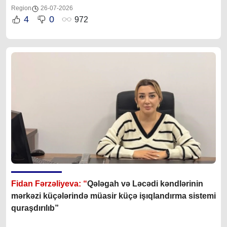
Region
26-07-2026
4
0
972
Fidan Fərzəliyeva: “
Qələgah və Ləcədi kəndlərinin
mərkəzi küçələrində müasir küçə işıqlandırma sistemi
quraşdırılıb”