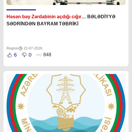
Həsən bəy Zərdabinin açdığı cığır
… BƏLƏDİYYƏ
SƏDRİNDƏN BAYRAM TƏBRİKİ
Region
22-07-2026
6
0
848