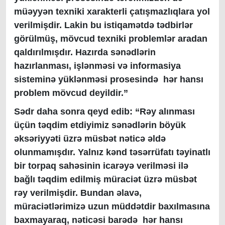
müəyyən texniki xarakterli çatışmazlıqlara yol
verilmişdir. Lakin bu istiqamətdə tədbirlər
görülmüş, mövcud texniki problemlər aradan
qaldırılmışdır. Hazırda sənədlərin
hazırlanması, işlənməsi və informasiya
sisteminə yüklənməsi prosesində hər hansı
problem mövcud deyildir.”
Sədr daha sonra qeyd edib: “Rəy alınması
üçün təqdim etdiyimiz sənədlərin böyük
əksəriyyəti üzrə müsbət nəticə əldə
olunmamışdır. Yalnız kənd təsərrüfatı təyinatlı
bir torpaq sahəsinin icarəyə verilməsi ilə
bağlı təqdim edilmiş müraciət üzrə müsbət
rəy verilmişdir. Bundan əlavə,
müraciətlərimizə uzun müddətdir baxılmasına
baxmayaraq, nəticəsi barədə hər hansı