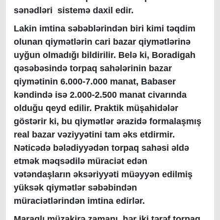
sənədləri sistemə daxil edir.
Lakin imtina səbəblərindən biri kimi təqdim
olunan qiymətlərin cari bazar qiymətlərinə
uyğun olmadığı bildirilir. Belə ki, Boradigah
qəsəbəsində torpaq sahələrinin bazar
qiymətinin 6.000-7.000 manat, Babaser
kəndində isə 2.000-2.500 manat civarında
olduğu qeyd edilir. Praktik müşahidələr
göstərir ki, bu qiymətlər ərazidə formalaşmış
real bazar vəziyyətini tam əks etdirmir.
Nəticədə bələdiyyədən torpaq sahəsi əldə
etmək məqsədilə müraciət edən
vətəndaşların əksəriyyəti müəyyən edilmiş
yüksək qiymətlər səbəbindən
müraciətlərindən imtina edirlər.
Maraqlı müzakirə zamanı hər iki tərəf torpaq