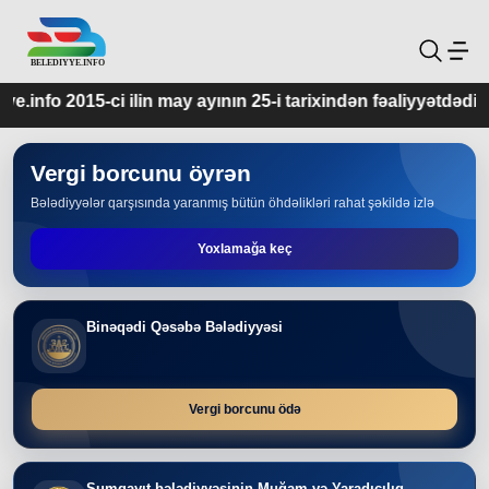
 may ayının 25-i tarixindən fəaliyyətdədir.
Vergi borcunu öyrən
Bələdiyyələr qarşısında yaranmış bütün öhdəlikləri rahat şəkildə izlə
Yoxlamağa keç
Binəqədi Qəsəbə Bələdiyyəsi
Vergi borcunu ödə
Sumqayıt bələdiyyəsinin Muğam və Yaradıcılıq