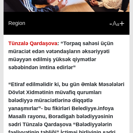
-
+
Region
Tünzalə Qardaşova
: “Torpaq sahəsi üçün
müraciət edən vətəndaşların əksəriyyəti
müəyyən edilmiş yüksək qiymətlər
səbəbindən imtina edirlər”
“Etiraf edilməlidir ki, bu gün Əmlak Məsələləri
Dövlət Xidmətinin müvafiq qurumları
bələdiyyə müraciətlərinə diqqətlə
yanaşmırlar”- bu fikirləri Belediyye.infoya
Masallı rayonu, Boradigah bələdiyyəsinin
sədri Tünzalə Qardaşova “Bələdiyyələrin
fəaliyyətinin təbliği” İctimai birliyinin sədri