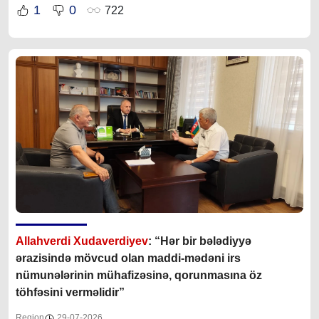
1
0
722
Allahverdi Xudaverdiyev
: “Hər bir bələdiyyə
ərazisində mövcud olan maddi-mədəni irs
nümunələrinin mühafizəsinə, qorunmasına öz
töhfəsini verməlidir”
Region
29-07-2026