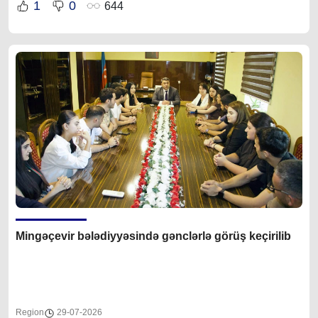
1
0
644
Mingəçevir bələdiyyəsində gənclərlə görüş keçirilib
Region
29-07-2026