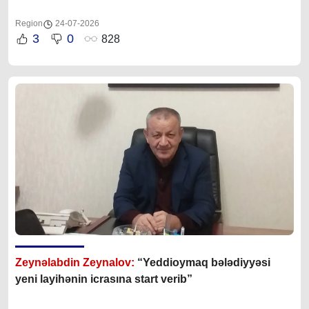
Region
24-07-2026
3
0
828
Zeynəlabdin Zeynalov:
“Yeddioymaq bələdiyyəsi
yeni layihənin icrasına start verib”