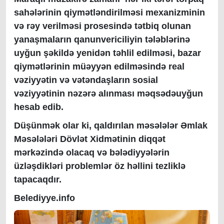
sahələrinin qiymətləndirilməsi mexanizminin
və rəy verilməsi prosesində tətbiq olunan
yanaşmaların qanunvericiliyin tələblərinə
uyğun şəkildə yenidən təhlil edilməsi, bazar
qiymətlərinin müəyyən edilməsində real
vəziyyətin və vətəndaşların sosial
vəziyyətinin nəzərə alınması məqsədəuyğun
hesab edib.
Düşünmək olar ki, qaldırılan məsələlər Əmlak
Məsələləri Dövlət Xidmətinin diqqət
mərkəzində olacaq və bələdiyyələrin
üzləşdikləri problemlər öz həllini tezliklə
tapacaqdır.
Belediyye.info