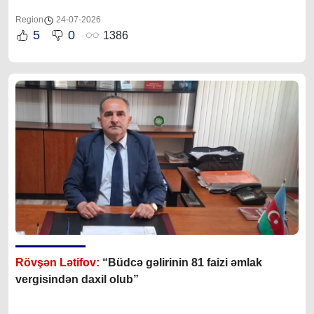
Region
24-07-2026
5
0
1386
Rövşən Lətifov:
“Büdcə gəlirinin 81 faizi əmlak
vergisindən daxil olub”