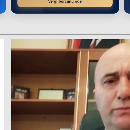
Vergi borcunu ödə
r