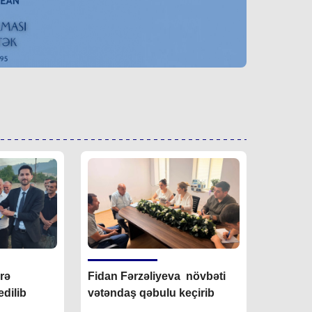
irə
Fidan F
ərzəliyeva növbəti
dilib
vətəndaş qəbulu keçirib