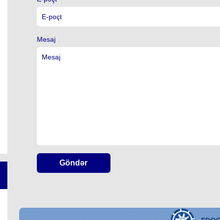
Mesaj
Göndər