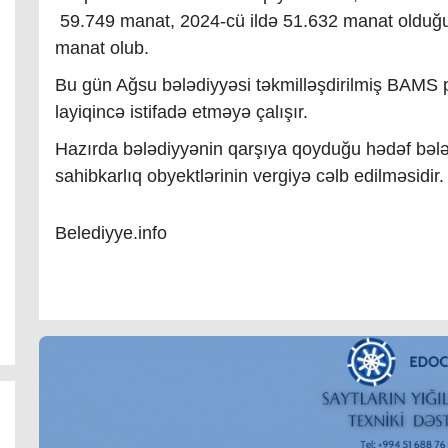
59.749 manat, 2024-cü ildə 51.632 manat olduğu 
manat olub.
Bu gün Ağsu bələdiyyəsi təkmilləşdirilmiş BAMS 
layiqincə istifadə etməyə çalışır.
Hazırda bələdiyyənin qarşıya qoyduğu hədəf bələ
sahibkarlıq obyektlərinin vergiyə cəlb edilməsidir.
Belediyye.info