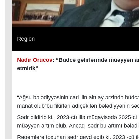
Region
Nadir Orucov
: “Büdcə gəlirlərində müəyyən a
etmirik”
“Ağsu bələdiyyəsinin cari ilin altı ay ərzində büdc
manat olub”bu fikirləri adıçəkilən bələdiyyənin sə
Sədr bildirib ki, 2023-cü illə müqayisədə 2025-ci 
müəyyən artım olub. Ancaq sədr bu artımı bələdi
Rəqəmlərə toxunan sədr qeyd edib ki, 2023 -cü ild