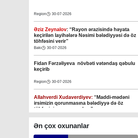
Region
30-07-2026
Əziz Zeynalov
: “Rayon ərazisində həyata
Gəncə şəhəri Nizami bələdiyyəsi
keçirilən layihələrə Nəsimi bələdiyyəsi də öz
töhfəsini verir”
08-04-2023
Bakı
30-07-2026
M.Ə.Rəsuzladə bələdiyyəsi
Fidan F
ərzəliyeva növbəti vətəndaş qəbulu
07-04-2023
keçirib
Xətai bələdiyyəsi
Region
30-07-2026
07-04-2023
Allahverdi Xudaverdiyev:
“Maddi-mədəni
Mingəçevir bələdiyyəsi
irsimizin qorunmasına bələdiyyə də öz
töhfəsini verməyə çalışır”
06-04-2023
Gündəlik Xəbərlər
30-07-2026
Ən çox oxunanlar
Nəsimi bələdiyyəsi
Tahir Məmmədovun sakinlərlə növbəti
06-04-2023
səyyar görüşü keçirilib