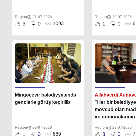
Region
31-07-2026
Region
30-07-2026
3
0
1
0
1093
6
Mingəçevir bələdiyyəsində
Allahverdi Xudav
gənclərlə görüş keçirilib
“Hər bir bələdiyyə
mövcud olan mad
irs nümunələrinin
mühafizəsinə, qo
Region
29-07-2026
Region
29-07-2026
öz töhfəsini vermə
1
0
3
0
689
7