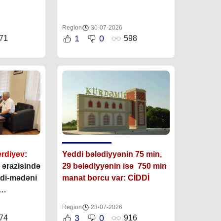
Region
30-07-2026
1
0
71
598
erdiyev
:
Yeddi bələdiyyənin 75 min,
 ərazisində
29 bələdiyyənin isə 750 min
di-mədəni
manat borcu var: CİDDİ
runmasına
Region
28-07-2026
lidir”
3
0
74
916