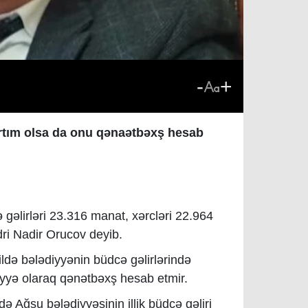
-
+
rtım olsa da onu qənaətbəxş hesab
ə gəlirləri 23.316 manat, xərcləri 22.964
dri Nadir Orucov deyib.
ildə bələdiyyənin büdcə gəlirlərində
yyə olaraq qənətbəxş hesab etmir.
ə Ağsu bələdiyyəsinin illik büdcə gəliri