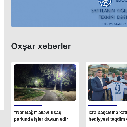
Oxşar xəbərlər
"Nar Bağı" ailəvi-uşaq
İcra başçısına xat
parkında işlər davam edir
hədiyyəsi təqdim e