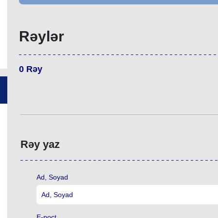
Rəylər
0
Rəy
Rəy yaz
Ad, Soyad
E-poçt