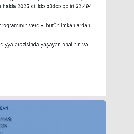
halda 2025-ci ildə büdcə gəliri 62.494
proqramının verdiyi bütün imkanlardan
diyyə ərazisində yaşayan əhalinin və