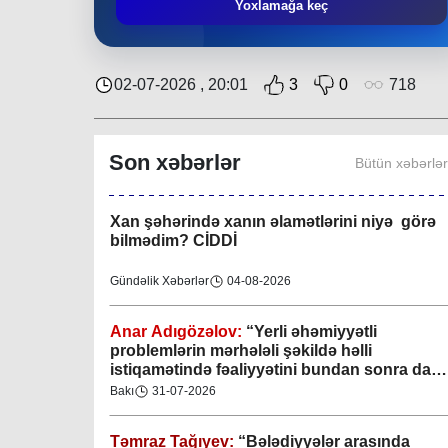
Təmraz Tağıyev:
“Nərimanov bələdiyyəsi
Yoxlamağa keç
bundan sonra da sakinlərin sosial-rifah
halının yaxşılaşdırılmasına öz töhfəsini
verəcəkdir”
Bakı
29-07-2026
02-07-2026 , 20:01
3
0
718
Keçmişdən gələcəyə - toplaşaq muzeylərə!
Son xəbərlər
Bütün xəbərlə
Elmi-Praktik Məsələlər
07-08-2026
Xan şəhərində xanın əlamətlərini niyə görə
bilmədim? CİDDİ
Gündəlik Xəbərlər
04-08-2026
Anar Adıgözəlov:
“
Yerli əhəmiyyətli
problemlərin mərhələli şəkildə həlli
istiqamətində fəaliyyətini bundan sonra da
davam etdirəcəkdir
”
Bakı
31-07-2026
Təmraz Tağıyev:
“Bələdiyyələr arasında