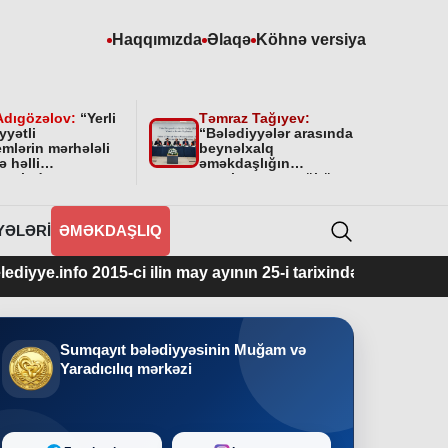
Haqqımızda
Əlaqə
Köhnə versiya
Adıgözəlov:
“
Yerli
Təmraz Tağıyev:
yyətli
“Bələdiyyələr arasında
mlərin mərhələli
beynəlxalq
ə həlli
əməkdaşlığın
amətində
qurulmasının mühüm
yyətini bundan
əhəmiyyəti var”
 da davam
cəkdir
”
YƏLƏRI
ƏMƏKDAŞLIQ
2015-ci ilin may ayının 25-i tarixindən fəaliyyətdədir.
Sumqayıt bələdiyyəsinin Muğam və
Yaradıcılıq mərkəzi