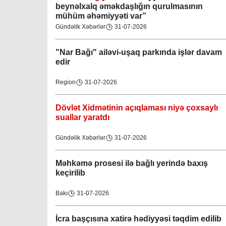
beynəlxalq əməkdaşlığın qurulmasının
mühüm əhəmiyyəti var”
Gündəlik Xəbərlər
31-07-2026
"Nar Bağı" ailəvi-uşaq parkında işlər davam
edir
Region
31-07-2026
Dövlət Xidmətinin açıqlaması niyə çoxsaylı
suallar yaratdı
Gündəlik Xəbərlər
31-07-2026
Məhkəmə prosesi ilə bağlı yerində baxış
keçirilib
Bakı
31-07-2026
İcra başçısına xatirə hədiyyəsi təqdim edilib