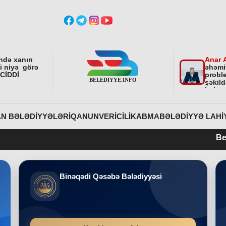
ndə xanın
Anar 
ni niyə görə
əhəmi
 CİDDİ
proble
şəkild
istiq
fəali
sonra
etdirə
N BƏLƏDIYYƏLƏRI
QANUNVERICILIK
ABMA
BƏLƏDIYYƏ LAHI
Belediyye.info 
Binəqədi Qəsəbə Bələdiyyəsi