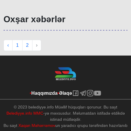
Oxşar xəbərlər
‹
1
2
›
Haqqımızda
Əlaqə
© 2023 belediyye.info Müəllif hüquqları qorunur. Bu sayt
Belediyye.info MMC
-yə məxsusdur. Məlumatdan istifadə etdikdə
istinad mütləqdir.
Bu sayt
Xaqan Məhərrəmov
un yaradıcı qrupu tərəfindən hazırlanıb