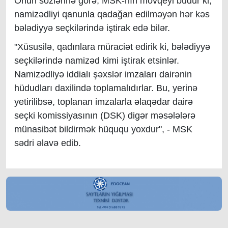
Onun sözlərinə görə, MSK-nın mövqeyi budur ki,
namizədliyi qanunla qadağan edilməyən hər kəs
bələdiyyə seçkilərində iştirak edə bilər.
"Xüsusilə, qadınlara müraciət edirik ki, bələdiyyə
seçkilərində namizəd kimi iştirak etsinlər.
Namizədliyə iddialı şəxslər imzaları dairənin
hüdudları daxilində toplamalıdırlar. Bu, yerinə
yetirilibsə, toplanan imzalarla əlaqədar dairə
seçki komissiyasının (DSK) digər məsələlərə
münasibət bildirmək hüququ yoxdur", - MSK
sədri əlavə edib.