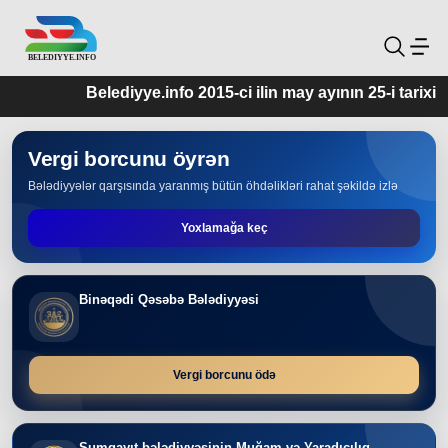
Belediyye.info 2015-ci ilin may ayının 25-i tarixindən
Vergi borcunu öyrən
Bələdiyyələr qarşısında yaranmış bütün öhdəlikləri rahat şəkildə izlə
Yoxlamağa keç
Binəqədi Qəsəbə Bələdiyyəsi
Vergi borcunu ödə
Sumqayıt bələdiyyəsinin Muğam və Yaradıcılıq