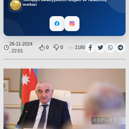
mərkəzi
26-11-2024
0
0
2180
, 22:01