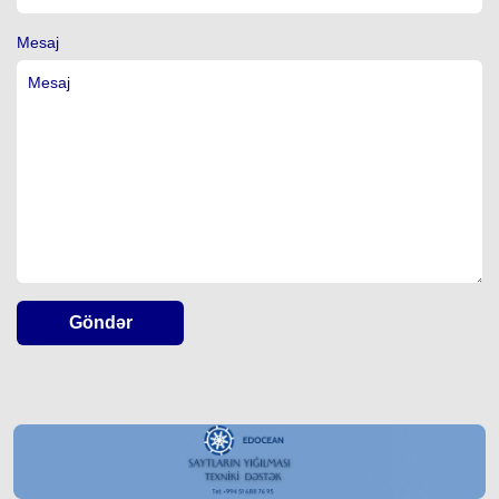
Mesaj
Göndər