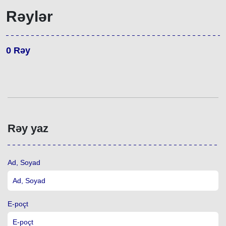
Rəylər
0
Rəy
Rəy yaz
Ad, Soyad
E-poçt