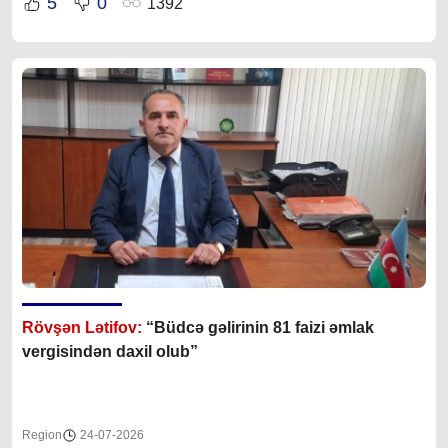
5
0
1392
Rövşən Lətifov:
“Büdcə gəlirinin 81 faizi əmlak
vergisindən daxil olub”
Region
24-07-2026