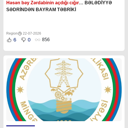
Həsən bəy Zərdabinin açdığı cığır
… BƏLƏDİYYƏ
SƏDRİNDƏN BAYRAM TƏBRİKİ
Region
22-07-2026
6
0
856