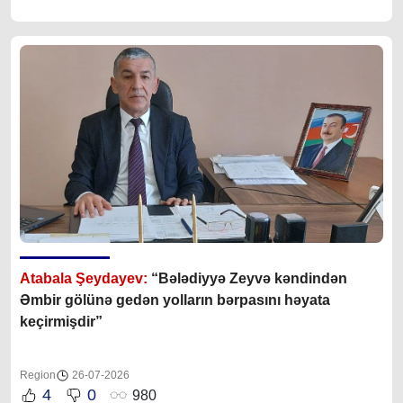
Atabala Şeydayev:
“Bələdiyyə Zeyvə kəndindən
Əmbir gölünə gedən yolların bərpasını həyata
keçirmişdir”
Region
26-07-2026
4
0
980