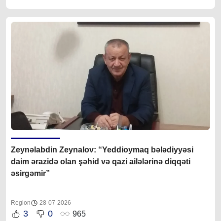
Zeynəlabdin Zeynalov: “Yeddioymaq bələdiyyəsi
daim ərazidə olan şəhid və qazi ailələrinə diqqəti
əsirgəmir”
Region
28-07-2026
3
0
965