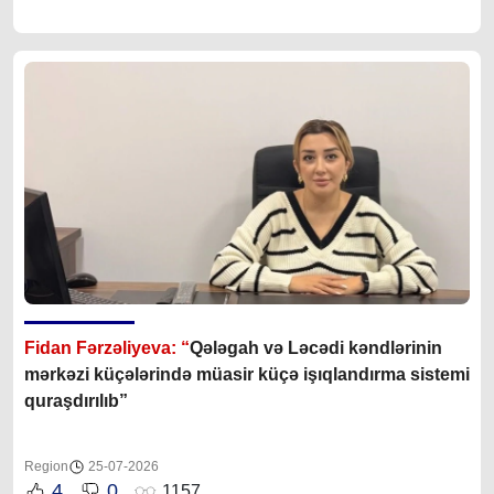
Fidan Fərzəliyeva: “
Qələgah və Ləcədi kəndlərinin
mərkəzi küçələrində müasir küçə işıqlandırma sistemi
quraşdırılıb”
Region
25-07-2026
4
0
1157