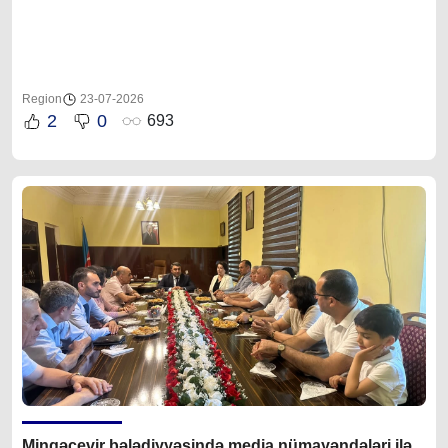
Region
23-07-2026
2
0
693
Mingəçevir bələdiyyəsində media nümayəndələri ilə