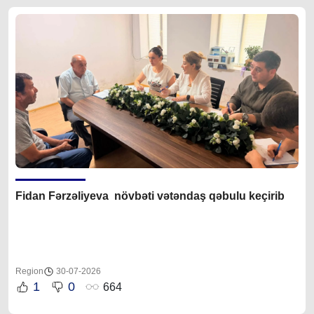
Fidan F
ərzəliyeva növbəti vətəndaş qəbulu keçirib
Region
30-07-2026
1
0
664