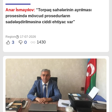
Anar İsmayılov:
“Torpaq sahələrinin ayrılması
prosesində mövcud prosedurların
sadələşdirilməsinə ciddi ehtiyac var”
Region
17-07-2026
3
0
1430