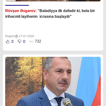
Rövşən Əsgərov:
“Bələdiyyə ilk dəfədir ki, belə bir
irihəcmli layihənin icrasına başlayıb"
Region
17-07-2026
3
0
732