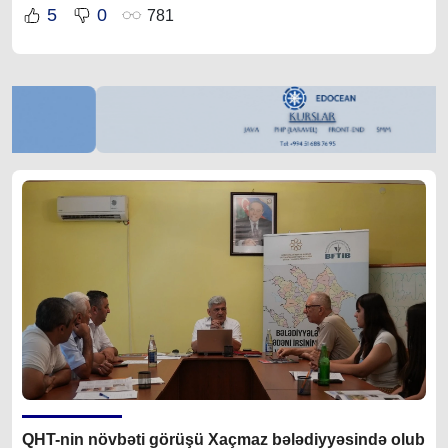
5
0
781
QHT-nin növbəti görüşü Xaçmaz bələdiyyəsində olub