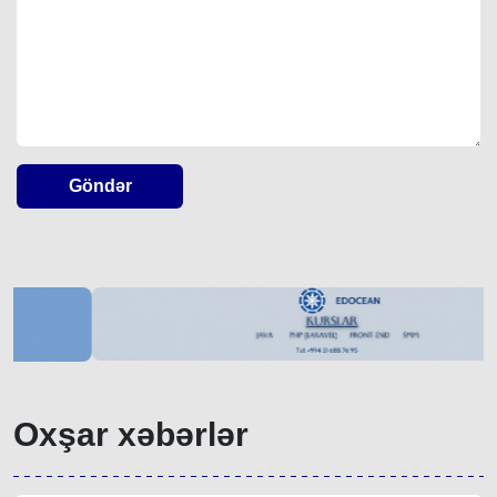
Göndər
Oxşar xəbərlər