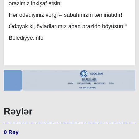
ərazimiz inkişaf etsin!
Hər ödədiyiniz vergi – sabahınızın təminatıdır!
Ödəyək ki, övladlarımız abad ərazidə böyüsün!"
Belediyye.info
Rəylər
0
Rəy