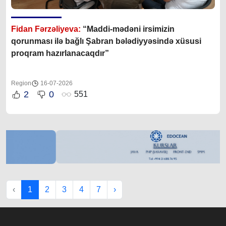
Fidan Fərzəliyeva:
“Maddi-mədəni irsimizin
qorunması ilə bağlı Şabran bələdiyyəsində xüsusi
proqram hazırlanacaqdır”
Region
16-07-2026
2
0
551
‹
1
2
3
4
7
›