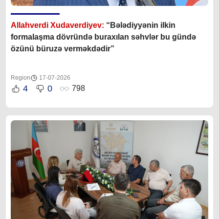
Allahverdi Xudaverdiyev:
“Bələdiyyənin ilkin
formalaşma dövründə buraxılan səhvlər bu gündə
özünü büruzə verməkdədir”
Region
17-07-2026
4
0
798