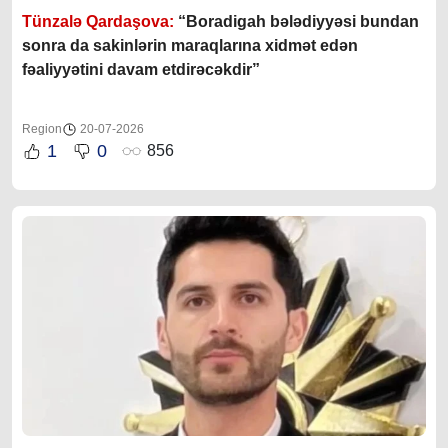
Tünzalə Qardaşova:
“Boradigah bələdiyyəsi bundan
sonra da sakinlərin maraqlarına xidmət edən
fəaliyyətini davam etdirəcəkdir”
Region
20-07-2026
1
0
856