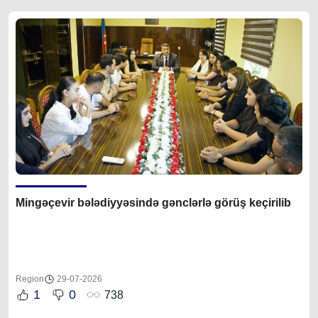
Mingəçevir bələdiyyəsində gənclərlə görüş keçirilib
Region
29-07-2026
1
0
738