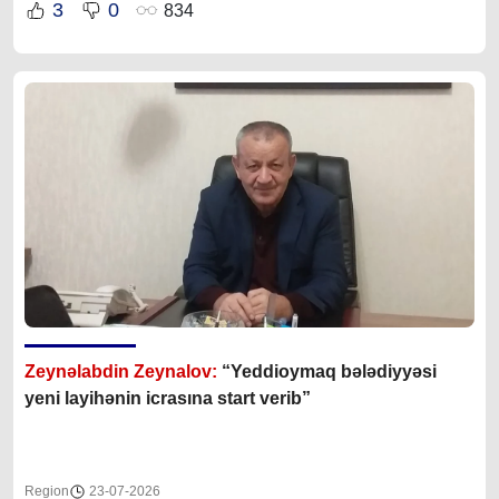
3
0
834
Zeynəlabdin Zeynalov:
“Yeddioymaq bələdiyyəsi
yeni layihənin icrasına start verib”
Region
23-07-2026