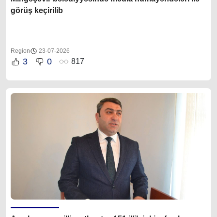
görüş keçirilib
Region
23-07-2026
3
0
817