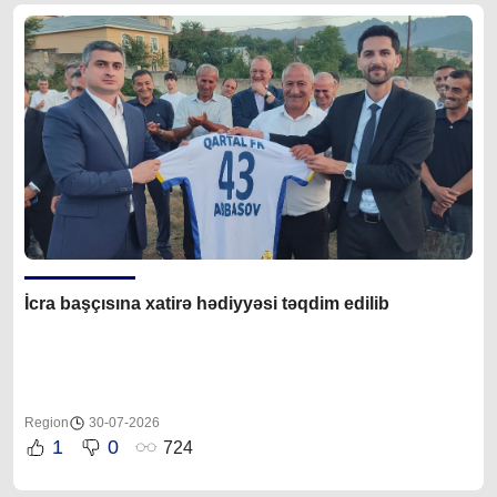
İcra başçısına xatirə hədiyyəsi təqdim edilib
Region
30-07-2026
1
0
724