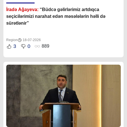
İradə Ağayeva:
“Büdcə gəlirlərimiz artdıqca
seçicilərimizi narahat edən məsələlərin həlli də
sürətlənir”
Region
18-07-2026
3
0
889