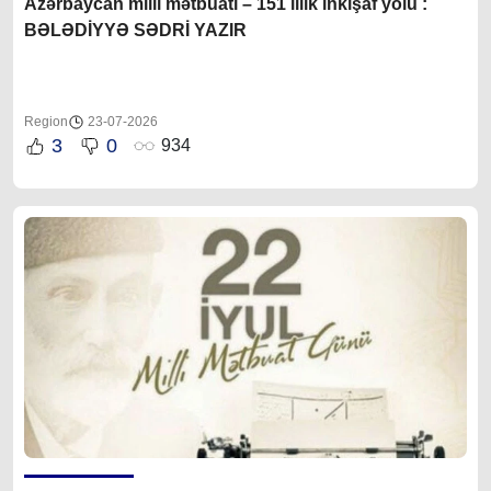
Azərbaycan milli mətbuatı – 151 illik inkişaf yolu :
BƏLƏDİYYƏ SƏDRİ YAZIR
Region
23-07-2026
3
0
934