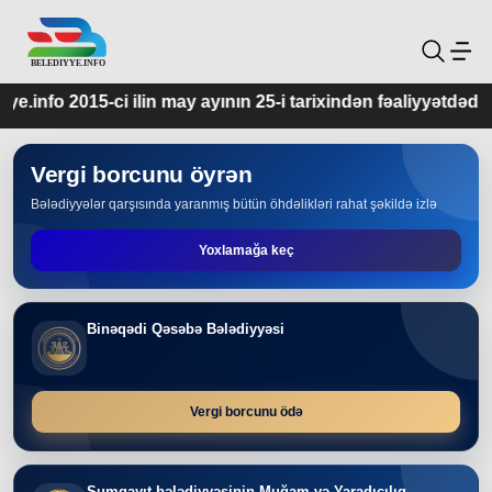
ay ayının 25-i tarixindən fəaliyyətdədir.
Vergi borcunu öyrən
Bələdiyyələr qarşısında yaranmış bütün öhdəlikləri rahat şəkildə izlə
Yoxlamağa keç
Binəqədi Qəsəbə Bələdiyyəsi
Vergi borcunu ödə
Sumqayıt bələdiyyəsinin Muğam və Yaradıcılıq