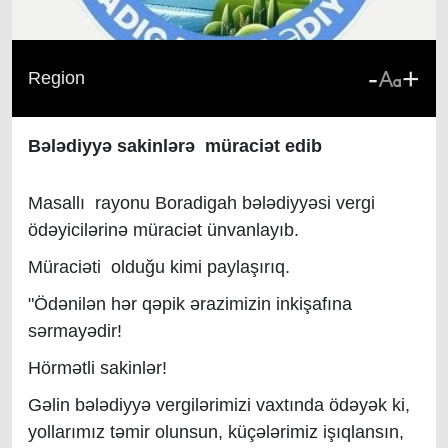
-
+
Region
Bələdiyyə sakinlərə müraciət edib
Masallı rayonu Boradigah bələdiyyəsi vergi
ödəyicilərinə müraciət ünvanlayıb.
Müraciəti olduğu kimi paylaşırıq.
"Ödənilən hər qəpik ərazimizin inkişafına
sərmayədir!
Hörmətli sakinlər!
Gəlin bələdiyyə vergilərimizi vaxtında ödəyək ki,
yollarımız təmir olunsun, küçələrimiz işıqlansın,