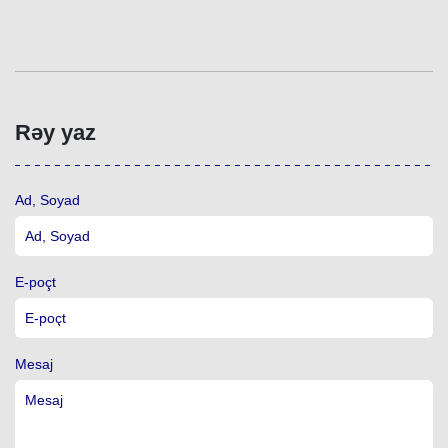
Rəy yaz
Ad, Soyad
E-poçt
Mesaj