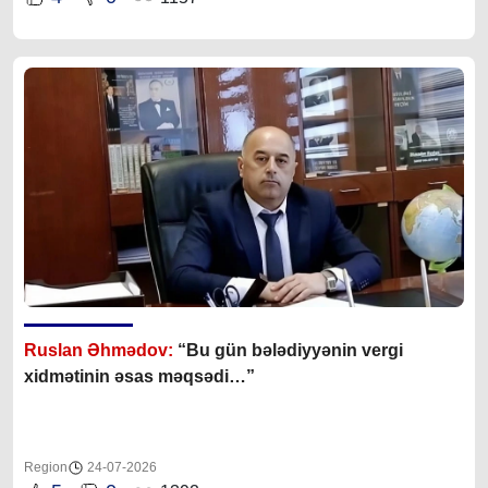
Ruslan Əhmədov:
“Bu gün bələdiyyənin vergi
xidmətinin əsas məqsədi…”
Region
24-07-2026