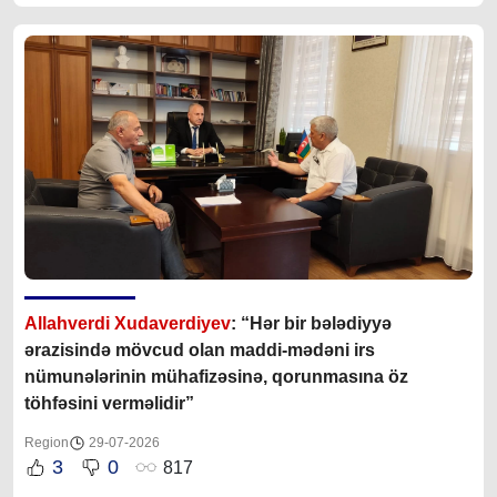
Allahverdi Xudaverdiyev
: “Hər bir bələdiyyə
ərazisində mövcud olan maddi-mədəni irs
nümunələrinin mühafizəsinə, qorunmasına öz
töhfəsini verməlidir”
Region
29-07-2026
3
0
817