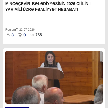
MİNGƏÇEVİR BƏLƏDİYYƏSİNİN 2026-CI İLİN I
YARIMİLİ ÜZRƏ FƏALİYYƏT HESABATI
Region
22-07-2026
3
0
738