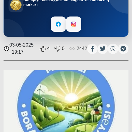
mərkəzi
03-05-2025
4
0
2442
, 19:17