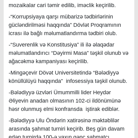
mozaikalar cari təmir edilib, iməclik keçirilib.
-“Korrupsiyaya qarşı mübarizə tədbirlərinin
gücləndirilməsi haqqında” Dövlət Proqramının
icrası ilə bağlı məlumatlandırma tədbiri olub.
-“Suverenlik və Konstitusiya” ili ilə əlaqədar
məlumatlandırıcı “Dəyirmi Masa” təşkil olunub və
ağacəkmə kampaniyası keçirilib.
-Mingəçevir Dövət Universitetində “Bələdiyyə
könüllülüyü haqqında” infosessiya təşkil olunub.
-Bələdiyyə üzvləri Ümummilli lider Heydər
Əliyevin anadan olmasının 102-ci ildönümünə
həsr olunmuş elmi konfransda iştirak ediblər.
-Bələdiyyə Ulu Öndərin xatirəsinə məktəblilər
arasında şahmat turniri keçirib.
Beş gün davam
edən turnirdə 100-ə yaxın gənc şahmatçı