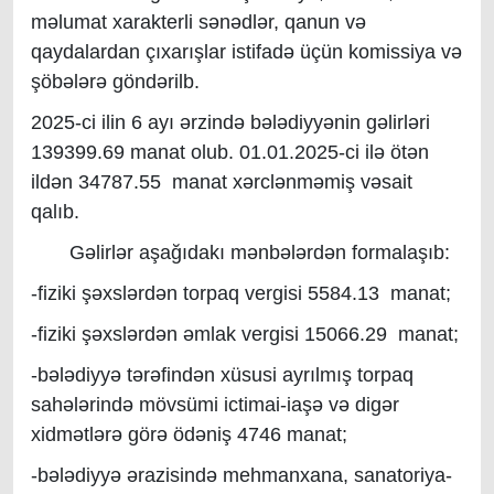
məlumat xarakterli sənədlər, qanun və
qaydalardan çıxarışlar istifadə üçün komissiya və
şöbələrə göndərilb.
2025-ci ilin 6 ayı ərzində bələdiyyənin gəlirləri
139399.69 manat olub. 01.01.2025-ci ilə ötən
ildən 34787.55 manat xərclənməmiş vəsait
qalıb.
Gəlirlər aşağıdakı mənbələrdən formalaşıb:
-fiziki şəxslərdən torpaq vergisi 5584.13 manat;
-fiziki şəxslərdən əmlak vergisi 15066.29 manat;
-bələdiyyə tərəfindən xüsusi ayrılmış torpaq
sahələrində mövsümi ictimai-iaşə və digər
xidmətlərə görə ödəniş 4746 manat;
-bələdiyyə ərazisində mehmanxana, sanatoriya-