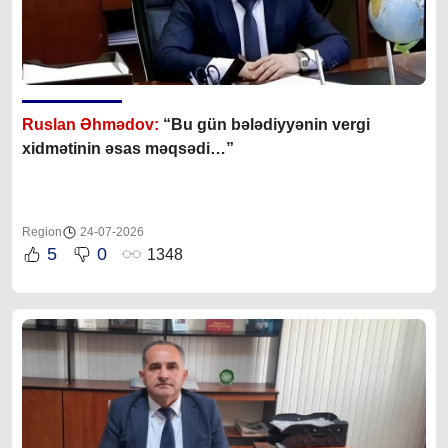
Ruslan Əhmədov:
“Bu gün bələdiyyənin vergi
xidmətinin əsas məqsədi…”
Region
24-07-2026
5
0
1348