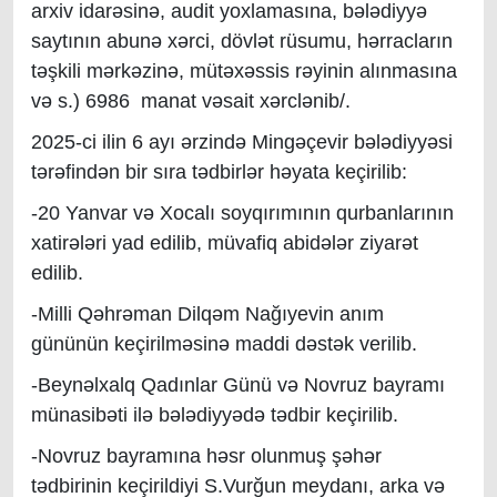
arxiv idarəsinə, audit yoxlamasına, bələdiyyə
saytının abunə xərci, dövlət rüsumu, hərracların
təşkili mərkəzinə, mütəxəssis rəyinin alınmasına
və s.) 6986 manat vəsait xərclənib/
.
2025-ci ilin 6 ayı ərzində Mingəçevir bələdiyyəsi
tərəfindən bir sıra tədbirlər həyata keçirilib:
-20 Yanvar və Xocalı soyqırımının qurbanlarının
xatirələri yad edilib, müvafiq abidələr ziyarət
edilib.
-Milli Qəhrəman Dilqəm Nağıyevin anım
gününün keçirilməsinə maddi dəstək verilib.
-Beynəlxalq Qadınlar Günü və Novruz bayramı
münasibəti ilə bələdiyyədə tədbir keçirilib.
-Novruz bayramına həsr olunmuş şəhər
tədbirinin keçirildiyi S.Vurğun meydanı, arka və