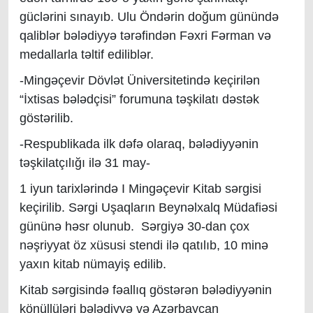
güclərini sınayıb. Ulu Öndərin doğum günündə
qaliblər bələdiyyə tərəfindən Fəxri Fərman və
medallarla təltif ediliblər.
-Mingəçevir Dövlət Üniversitetində keçirilən
“İxtisas bələdçisi” forumuna təşkilatı dəstək
göstərilib.
-Respublikada ilk dəfə olaraq, bələdiyyənin
təşkilatçılığı ilə 31 may-
1 iyun tarixlərində I Mingəçevir Kitab sərgisi
keçirilib. Sərgi Uşaqların Beynəlxalq Müdafiəsi
gününə həsr olunub. Sərgiyə 30-dan çox
nəşriyyat öz xüsusi stendi ilə qatılıb, 10 minə
yaxın kitab nümayiş edilib.
Kitab sərgisində fəallıq göstərən bələdiyyənin
könüllüləri bələdiyyə və Azərbaycan