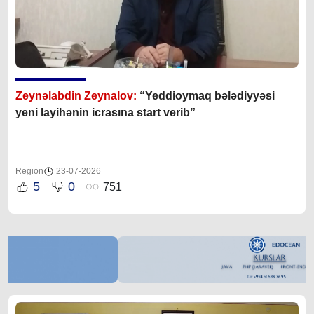
Zeynəlabdin Zeynalov:
“Yeddioymaq bələdiyyəsi
yeni layihənin icrasına start verib”
Region
23-07-2026
5
0
751