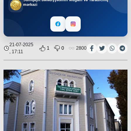
mərkəzi
21-07-2025
1
0
2800
, 17:11