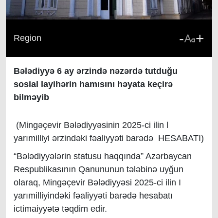
-
+
Region
Bələdiyyə 6 ay ərzində nəzərdə tutduğu
sosial layihərin hamısını həyata keçirə
bilməyib
(Mingəçevir Bələdiyyəsinin 2025-ci ilin l
yarımilliyi ərzindəki fəaliyyəti barədə HESABATI)
“Bələdiyyələrin statusu haqqında” Azərbaycan
Respublikasının Qanununun tələbinə uyğun
olaraq, Mingəçevir Bələdiyyəsi 2025-ci ilin I
yarımilliyindəki fəaliyyəti barədə hesabatı
ictimaiyyətə təqdim edir.