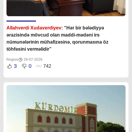
Allahverdi Xudaverdiyev
: “Hər bir bələdiyyə
ərazisində mövcud olan maddi-mədəni irs
nümunələrinin mühafizəsinə, qorunmasına öz
töhfəsini verməlidir”
Region
29-07-2026
3
0
742