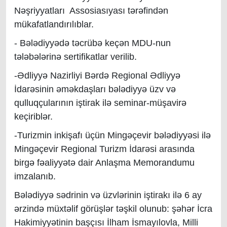
Nəşriyyatları Assosiasıyası tərəfindən
mükafatlandırılıblar.
- Bələdiyyədə təcrübə keçən MDU-nun
tələbələrinə sertifikatlar verilib.
-Ədliyyə Nazirliyi Bərdə Regional Ədliyyə
İdarəsinin əməkdaşları bələdiyyə üzv və
qulluqçularının iştirak ilə seminar-müşavirə
keçiriblər.
-Turizmin inkişafı üçün Mingəçevir bələdiyyəsi ilə
Mingəçevir Regional Turizm İdarəsi arasında
birgə fəaliyyətə dair Anlaşma Memorandumu
imzalanıb.
Bələdiyyə sədrinin və üzvlərinin iştirakı ilə 6 ay
ərzində müxtəlif görüşlər təşkil olunub: şəhər İcra
Hakimiyyətinin başçısı İlham İsmayılovla, Milli