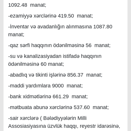
1092.48 manat;
-ezamiyyə xərclərinə 419.50 manat;
-İnventar və avadanlığın alınmasına 1087.80
manat;
-qaz sərfi haqqının ödənilməsinə 56 manat;
-su və kanalizasiyadan istifadə haqqının
ödənilməsinə 60 manat;
-abadlıq və tikinti işlərinə 856.37 manat;
-maddi yardımlara 9000 manat;
-bank xidmətlərinə 661.29 manat;
-mətbuata abunə xərclərinə 537.60 manat;
-sair xərclərə ( Bələdiyyələrin Milli
Assosiasiyasına üzvlük haqqı, reyestr idarəsinə,