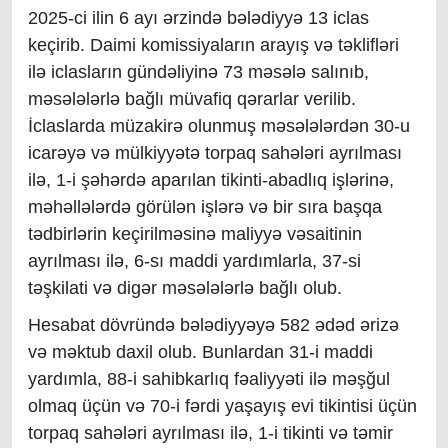
2025-ci ilin 6 ayı ərzində bələdiyyə 13 iclas
keçirib. Daimi komissiyaların arayış və təklifləri
ilə iclasların gündəliyinə 73 məsələ salınıb,
məsələlərlə bağlı müvafiq qərarlar verilib.
İclaslarda müzakirə olunmuş məsələlərdən 30-u
icarəyə və mülkiyyətə torpaq sahələri ayrılması
ilə, 1-i şəhərdə aparılan tikinti-abadlıq işlərinə,
məhəllələrdə görülən işlərə və bir sıra başqa
tədbirlərin keçirilməsinə maliyyə vəsaitinin
ayrılması ilə, 6-sı maddi yardımlarla, 37-si
təşkilati və digər məsələlərlə bağlı olub.
Hesabat dövründə bələdiyyəyə 582 ədəd ərizə
və məktub daxil olub. Bunlardan 31-i maddi
yardımla, 88-i sahibkarlıq fəaliyyəti ilə məşğul
olmaq üçün və 70-i fərdi yaşayış evi tikintisi üçün
torpaq sahələri ayrılması ilə, 1-i tikinti və təmir