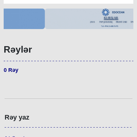
Rəylər
0
Rəy
Rəy yaz