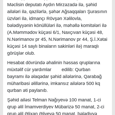
Məclisin deputatı Aydın Mirzəzadə ilə, şəhid
ailələri ilə, qazilərlə, şəhər Ağsaqqaları Şurasının
üzvləri ilə, idmançı Rövşən Xəlilovla,
bələdiyyənin könüllüləri ilə, məhəllə komitələri ilə
(A.Məmmədov küçəsi 6/1, Naxçıvan küçəsi 48,
N.Nərimanov pr 45, N.Nərimanov pr 44, Ş.İ.Xətai
küçəsi 14 saylı binaların sakinləri ilə) maraqlı
görüşlər olub.
Hesabat dövründə əhalinin həssas qruplarına
müxtəlif cür yardımlar edilib: Qurban
bayramı ilə əlaqədar şəhid ailələrinə, Qarabağ
müharibəsi əlillərinə, imkansız ailələrə 500 kq
qurban əti paylanıb.
Şəhid ailəsi Telman Nağıyevə 100 manat, 1-ci
qrup əlil İmamverdiyev Mübarizə 50 manat, 2-ci
qrup əlil Əlixan Əliyevə 50 manat, bələdiyyə