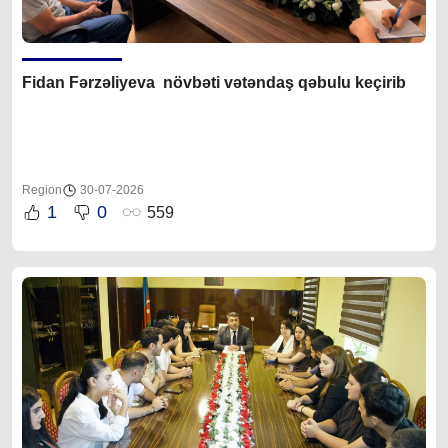
Fidan F
ərzəliyeva növbəti vətəndaş qəbulu keçirib
Region
30-07-2026
1
0
559