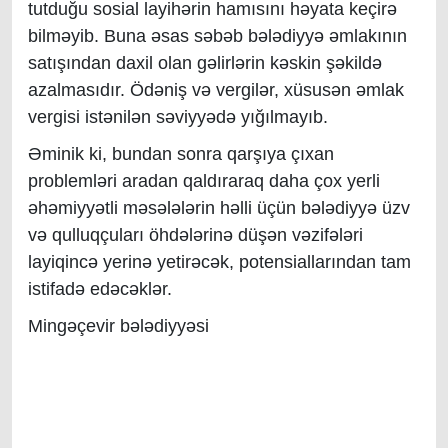
tutduğu sosial layihərin hamısını həyata keçirə
bilməyib. Buna əsas səbəb bələdiyyə əmlakının
satışından daxil olan gəlirlərin kəskin şəkildə
azalmasıdır. Ödəniş və vergilər, xüsusən əmlak
vergisi istənilən səviyyədə yığılmayıb.
Əminik ki, bundan sonra qarşıya çıxan
problemləri aradan qaldıraraq daha çox yerli
əhəmiyyətli məsələlərin həlli üçün bələdiyyə üzv
və qulluqçuları öhdələrinə düşən vəzifələri
layiqincə yerinə yetirəcək, potensiallarından tam
istifadə edəcəklər.
Mingəçevir bələdiyyəsi