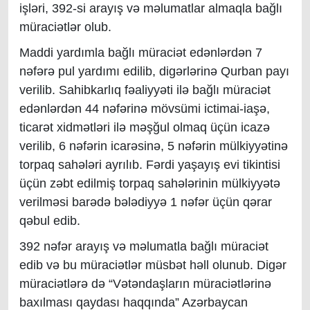
işləri, 392-si arayış və məlumatlar almaqla bağlı
müraciətlər olub.
Maddi yardımla bağlı müraciət edənlərdən 7
nəfərə pul yardımı edilib, digərlərinə Qurban payı
verilib. Sahibkarlıq fəaliyyəti ilə bağlı müraciət
edənlərdən 44 nəfərinə mövsümi ictimai-iaşə,
ticarət xidmətləri ilə məşğul olmaq üçün icazə
verilib, 6 nəfərin icarəsinə, 5 nəfərin mülkiyyətinə
torpaq sahələri ayrılıb. Fərdi yaşayış evi tikintisi
üçün zəbt edilmiş torpaq sahələrinin mülkiyyətə
verilməsi barədə bələdiyyə 1 nəfər üçün qərar
qəbul edib.
392 nəfər arayış və məlumatla bağlı müraciət
edib və bu müraciətlər müsbət həll olunub. Digər
müraciətlərə də “Vətəndaşların müraciətlərinə
baxılması qaydası haqqında” Azərbaycan