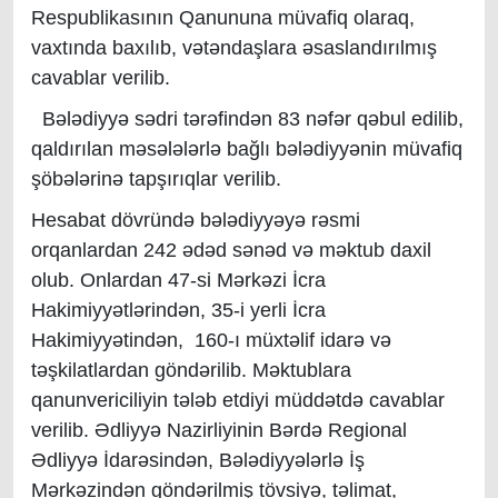
Respublikasının Qanununa müvafiq olaraq,
vaxtında baxılıb, vətəndaşlara əsaslandırılmış
cavablar verilib.
Bələdiyyə sədri tərəfindən 83 nəfər qəbul edilib,
qaldırılan məsələlərlə bağlı bələdiyyənin müvafiq
şöbələrinə tapşırıqlar verilib.
Hesabat dövründə bələdiyyəyə rəsmi
orqanlardan 242 ədəd sənəd və məktub daxil
olub. Onlardan 47-si Mərkəzi İcra
Hakimiyyətlərindən, 35-i yerli İcra
Hakimiyyətindən, 160-ı müxtəlif idarə və
təşkilatlardan göndərilib. Məktublara
qanunvericiliyin tələb etdiyi müddətdə cavablar
verilib. Ədliyyə Nazirliyinin Bərdə Regional
Ədliyyə İdarəsindən, Bələdiyyələrlə İş
Mərkəzindən göndərilmiş tövsiyə, təlimat,