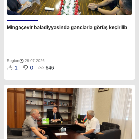
Mingəçevir bələdiyyəsində gənclərlə görüş keçirilib
Region
29-07-2026
1
0
646