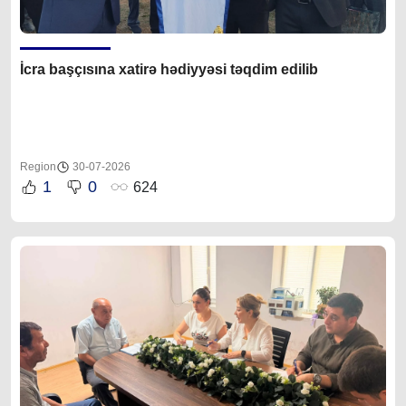
İcra başçısına xatirə hədiyyəsi təqdim edilib
Region
30-07-2026
1
0
624