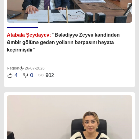
Atabala Şeydayev:
“Bələdiyyə Zeyvə kəndindən
Əmbir gölünə gedən yolların bərpasını həyata
keçirmişdir”
Region
26-07-2026
4
0
902