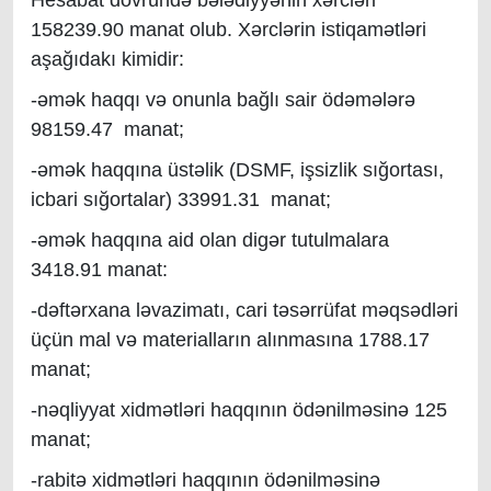
Hesabat dövründə bələdiyyənin xərcləri
158239.90 manat olub. Xərclərin istiqamətləri
aşağıdakı kimidir:
-əmək haqqı və onunla bağlı sair ödəmələrə
98159.47 manat;
-əmək haqqına üstəlik (DSMF, işsizlik sığortası,
icbari sığortalar) 33991.31 manat;
-əmək haqqına aid olan digər tutulmalara
3418.91 manat:
-dəftərxana ləvazimatı, cari təsərrüfat məqsədləri
üçün mal və materialların alınmasına 1788.17
manat;
-nəqliyyat xidmətləri haqqının ödənilməsinə 125
manat;
-rabitə xidmətləri haqqının ödənilməsinə