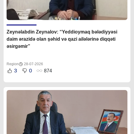
Zeynəlabdin Zeynalov: “Yeddioymaq bələdiyyəsi
daim ərazidə olan şəhid və qazi ailələrinə diqqəti
əsirgəmir”
Region
28-07-2026
3
0
874