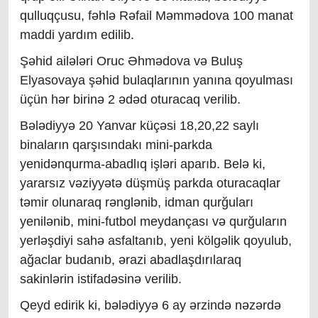
qulluqçusu, fəhlə Rəfail Məmmədova 100 manat
maddi yardım edilib.
Şəhid ailələri Oruc Əhmədova və Buluş
Elyasovaya şəhid bulaqlarının yanına qoyulması
üçün hər birinə 2 ədəd oturacaq verilib.
Bələdiyyə 20 Yanvar küçəsi 18,20,22 saylı
binaların qarşısındakı mini-parkda
yenidənqurma-abadlıq işləri aparıb. Belə ki,
yararsız vəziyyətə düşmüş parkda oturacaqlar
təmir olunaraq rənglənib, idman qurğuları
yenilənib, mini-futbol meydançası və qurğuların
yerləşdiyi sahə asfaltanıb, yeni kölgəlik qoyulub,
ağaclar budanıb, ərazi abadlaşdırılaraq
sakinlərin istifadəsinə verilib.
Qeyd edirik ki, bələdiyyə 6 ay ərzində nəzərdə