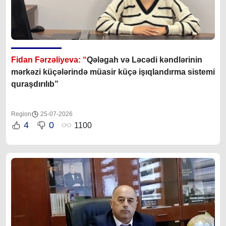
Fidan Fərzəliyeva: “
Qələgah və Ləcədi kəndlərinin
mərkəzi küçələrində müasir küçə işıqlandırma sistemi
quraşdırılıb”
Region
25-07-2026
4
0
1100