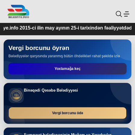
ilin may ayının 25-i tarixindən fəaliyyətdədir.
Vergi borcunu öyrən
Bələdiyyələr qarşısında yaranmış bütün öhdəlikləri rahat şəkildə izlə
Yoxlamağa keç
Binəqədi Qəsəbə Bələdiyyəsi
Vergi borcunu ödə
Sumqayıt bələdiyyəsinin Muğam və Yaradıcılıq