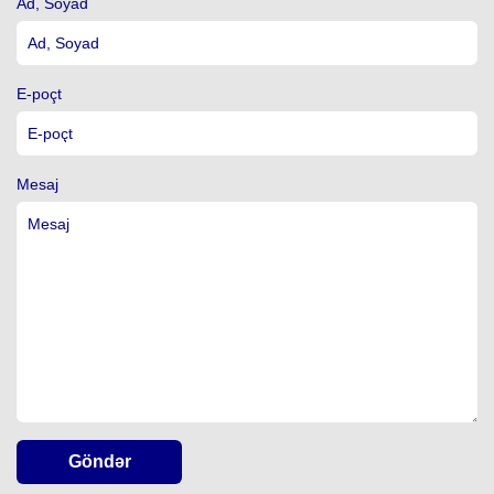
Ad, Soyad
E-poçt
Mesaj
Göndər