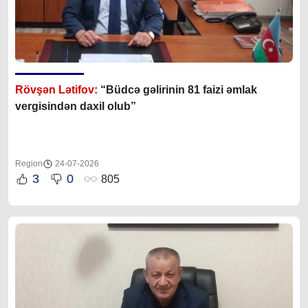
Rövşən Lətifov:
“Büdcə gəlirinin 81 faizi əmlak
vergisindən daxil olub”
Region
24-07-2026
3
0
805