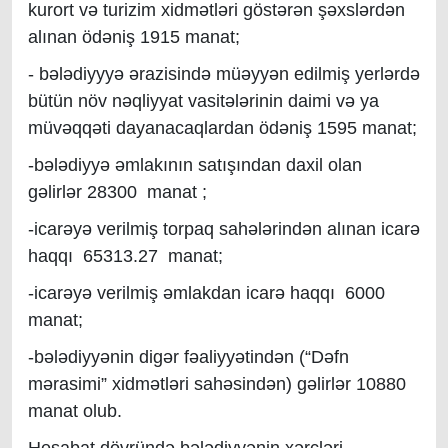
kurort və turizim xidmətləri göstərən şəxslərdən
alınan ödəniş 1915 manat;
- bələdiyyyə ərazisində müəyyən edilmiş yerlərdə
bütün növ nəqliyyat vasitələrinin daimi və ya
müvəqqəti dayanacaqlardan ödəniş 1595 manat;
-bələdiyyə əmlakının satışından daxil olan
gəlirlər 28300 manat ;
-icarəyə verilmiş torpaq sahələrindən alınan icarə
haqqı 65313.27 manat;
-icarəyə verilmiş əmlakdan icarə haqqı 6000
manat;
-bələdiyyənin digər fəaliyyətindən (“Dəfn
mərasimi” xidmətləri sahəsindən) gəlirlər 10880
manat olub.