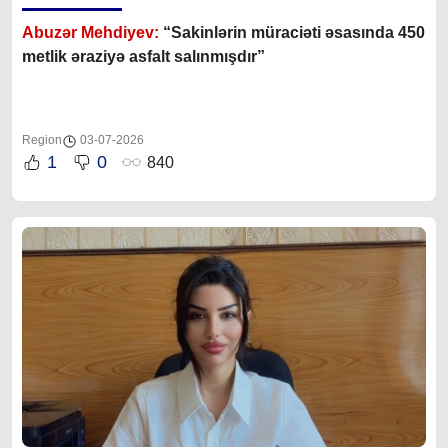
Abuzər Mehdiyev:
“Sakinlərin müraciəti əsasında 450
metlik əraziyə asfalt salınmışdır”
Region
03-07-2026
1
0
840