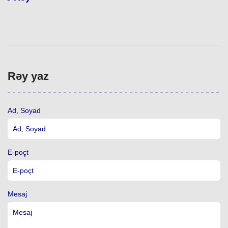
Rəy yaz
Ad, Soyad
E-poçt
Mesaj