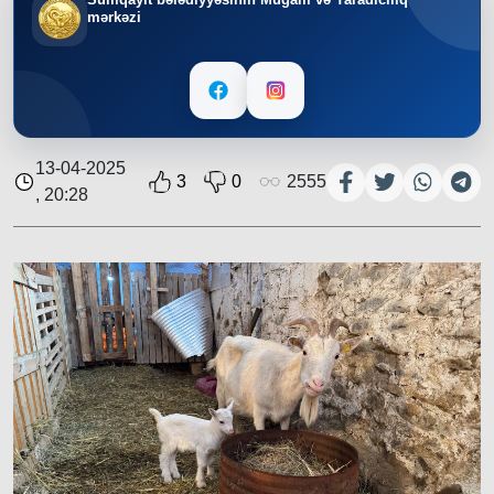
mərkəzi
13-04-2025
3
0
2555
, 20:28