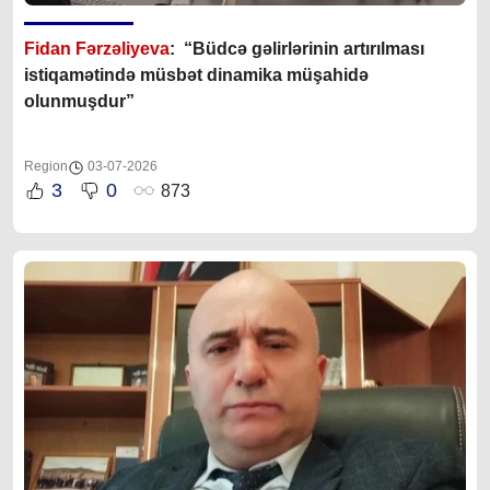
Fidan Fərzəliyeva
: “Büdcə gəlirlərinin artırılması
istiqamətində müsbət dinamika müşahidə
olunmuşdur”
Region
03-07-2026
3
0
873