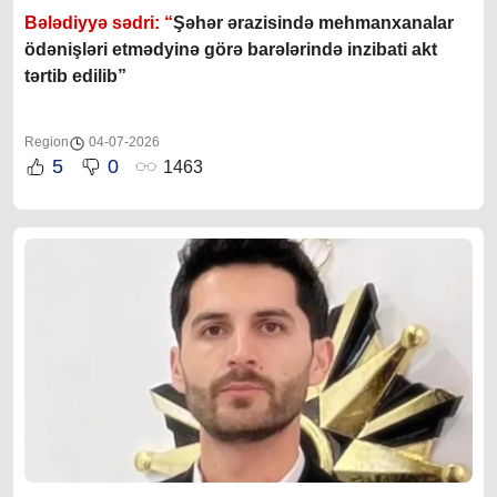
Bələdiyyə sədri: “
Şəhər ərazisində mehmanxanalar
ödənişləri etmədyinə görə barələrində inzibati akt
tərtib edilib”
Region
04-07-2026
5
0
1463