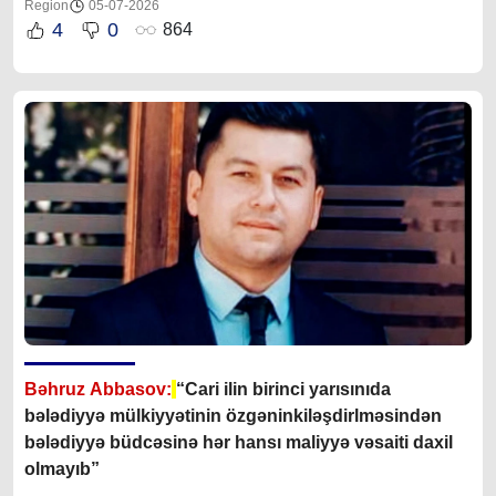
Region
05-07-2026
4
0
864
Bəhruz Abbasov:
“Cari ilin birinci yarısınıda
bələdiyyə mülkiyyətinin özgəninkiləşdirlməsindən
bələdiyyə büdcəsinə hər hansı maliyyə vəsaiti daxil
olmayıb”