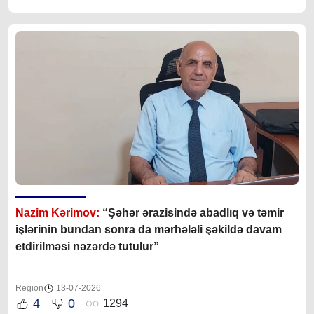
Nazim Kərimov:
“Şəhər ərazisində abadlıq və təmir
işlərinin bundan sonra da mərhələli şəkildə davam
etdirilməsi nəzərdə tutulur”
Region
13-07-2026
4
0
1294