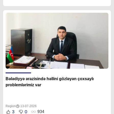
Bələdiyyə ərazisində həllini gözləyən çoxsaylı
problemlərimiz var
Region
13-07-2026
3
0
934