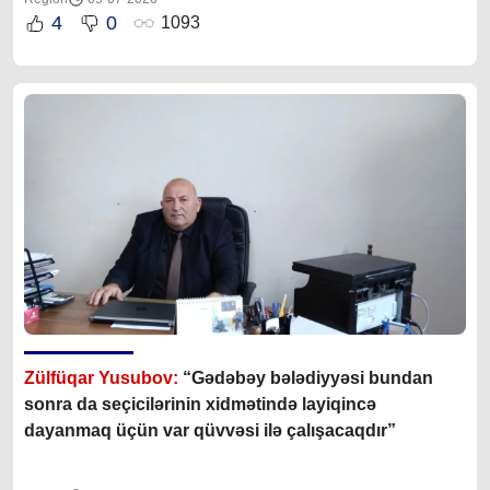
4
0
1093
Zülfüqar Yusubov:
“Gədəbəy bələdiyyəsi bundan
sonra da seçicilərinin xidmətində layiqincə
dayanmaq üçün var qüvvəsi ilə çalışacaqdır”