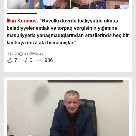
İlkin Kərimov:
“Əvvəlki dövrdə fəaliyyətdə olmuş
bələdiyyələr əmlak və torpaq vergisinin yığımına
məsuliyyətlə yanaşmadıqlarından ərazilərində heç bir
layihəyə imza ata bilməmişlər”
Region
29-06-2026
7
0
936