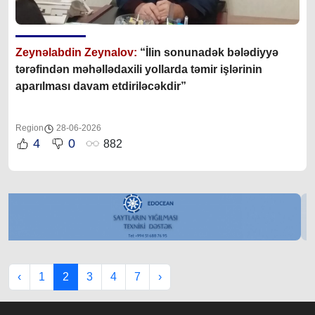
Zeynəlabdin Zeynalov:
“İlin sonunadək bələdiyyə
tərəfindən məhəllədaxili yollarda təmir işlərinin
aparılması davam etdiriləcəkdir”
Region
28-06-2026
4
0
882
‹
1
2
3
4
7
›