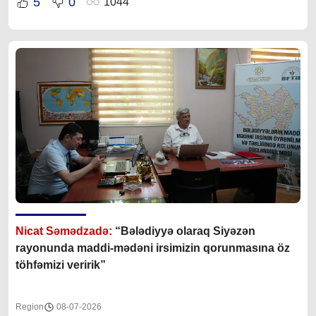
5
0
1044
Nicat Səmədzadə:
“Bələdiyyə olaraq Siyəzən
rayonunda maddi-mədəni irsimizin qorunmasına öz
töhfəmizi veririk”
Region
08-07-2026