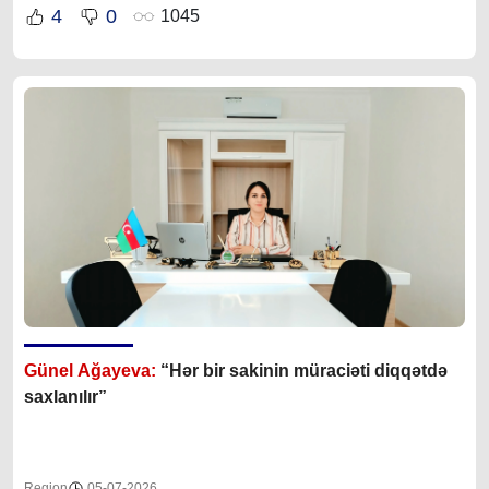
4
0
1045
Günel Ağayeva:
“Hər bir sakinin müraciəti diqqətdə
saxlanılır”
Region
05-07-2026