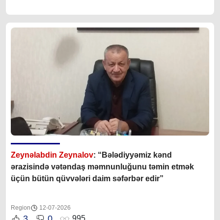
Zeynəlabdin Zeynalov
: “Bələdiyyəmiz kənd
ərazisində vətəndaş məmnunluğunu təmin etmək
üçün bütün qüvvələri daim səfərbər edir”
Region
12-07-2026
3
0
995