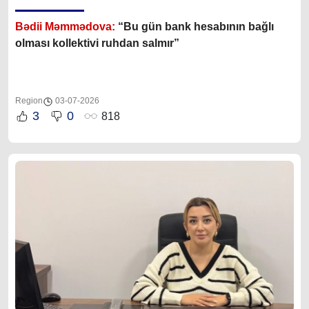
Bədii Məmmədova:
“Bu gün bank hesabının bağlı
olması kollektivi ruhdan salmır”
Region
03-07-2026
3
0
818