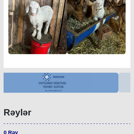
Rəylər
0
Rəy