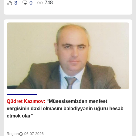
3
0
748
Qüdrət Kazımov:
“Müəssisəmizdən mənfəət
vergisinin daxil olmasını bələdiyyənin uğuru hesab
etmək olar”
Region
06-07-2026