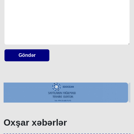
Göndər
Oxşar xəbərlər