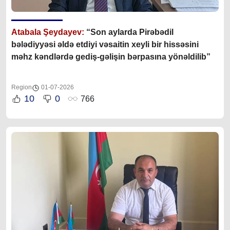
Atabala Şeydayev:
“Son aylarda
Pirəbədil
bələdiyyəsi əldə etdiyi vəsaitin xeyli bir hissəsini
məhz kəndlərdə gediş-gəlişin bərpasına yönəldilib
”
Region
01-07-2026
10
0
766