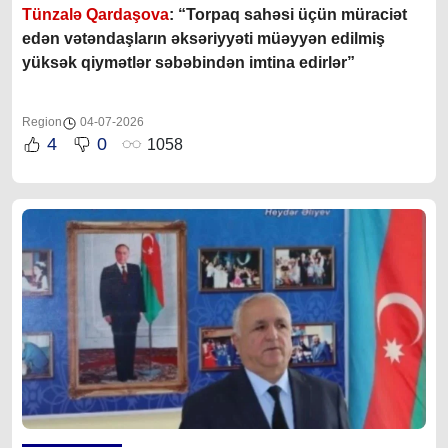
Tünzalə Qardaşova
: “Torpaq sahəsi üçün müraciət
edən vətəndaşların əksəriyyəti müəyyən edilmiş
yüksək qiymətlər səbəbindən imtina edirlər”
Region
04-07-2026
4
0
1058