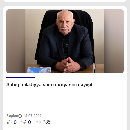
Sabiq bələdiyyə sədri dünyasını dəyişib
Region
15-07-2026
0
0
785