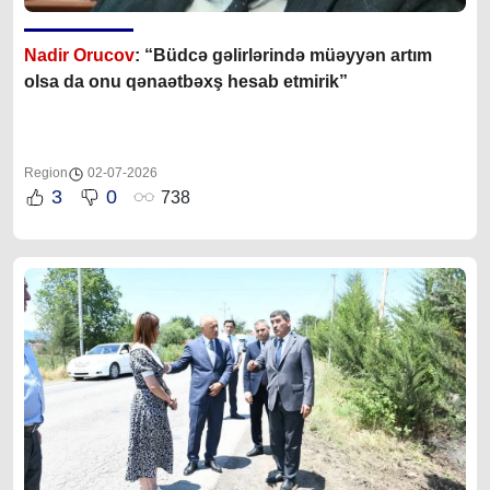
Nadir Orucov
: “Büdcə gəlirlərində müəyyən artım
olsa da onu qənaətbəxş hesab etmirik”
Region
02-07-2026
3
0
738