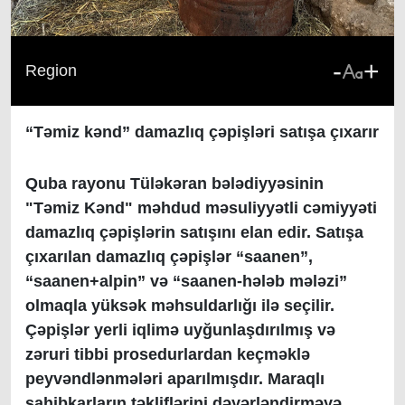
-
+
Region
“Təmiz kənd” damazlıq çəpişləri satışa çıxarır
Quba rayonu Tüləkəran bələdiyyəsinin
"Təmiz Kənd" məhdud məsuliyyətli cəmiyyəti
damazlıq çəpişlərin satışını elan edir. Satışa
çıxarılan damazlıq çəpişlər “saanen”,
“saanen+alpin” və “saanen-hələb mələzi”
olmaqla yüksək məhsuldarlığı ilə seçilir.
Çəpişlər yerli iqlimə uyğunlaşdırılmış və
zəruri tibbi prosedurlardan keçməklə
peyvəndlənmələri aparılmışdır. Maraqlı
sahibkarların təkliflərini dəyərləndirməyə