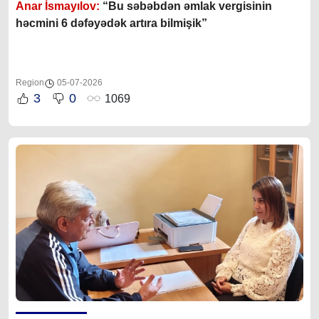
Anar İsmayılov:
“Bu səbəbdən əmlak vergisinin
həcmini 6 dəfəyədək artıra bilmişik”
Region
05-07-2026
3
0
1069