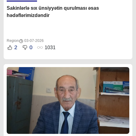
Sakinlərlə sıx ünsiyyətin qurulması əsas
hədəflərimizdəndir
Region
03-07-2026
2
0
1031