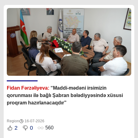
Fidan Fərzəliyeva:
“Maddi-mədəni irsimizin
qorunması ilə bağlı Şabran bələdiyyəsində xüsusi
proqram hazırlanacaqdır”
Region
16-07-2026
2
0
560