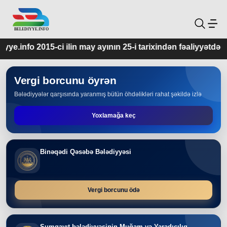
 may ayının 25-i tarixindən fəaliyyətdədir.
Vergi borcunu öyrən
Bələdiyyələr qarşısında yaranmış bütün öhdəlikləri rahat şəkildə izlə
Yoxlamağa keç
Binəqədi Qəsəbə Bələdiyyəsi
Vergi borcunu ödə
Sumqayıt bələdiyyəsinin Muğam və Yaradıcılıq