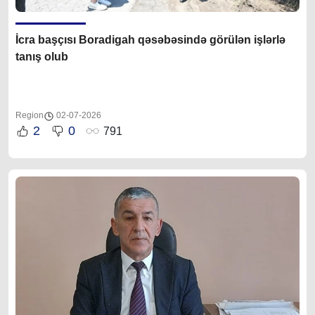
İcra başçısı Boradigah qəsəbəsində görülən işlərlə
tanış olub
Region
02-07-2026
2
0
791