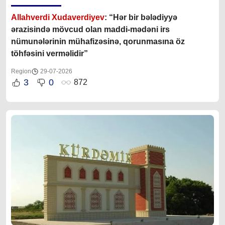
Allahverdi Xudaverdiyev
: “Hər bir bələdiyyə
ərazisində mövcud olan maddi-mədəni irs
nümunələrinin mühafizəsinə, qorunmasına öz
töhfəsini verməlidir”
Region
29-07-2026
3
0
872