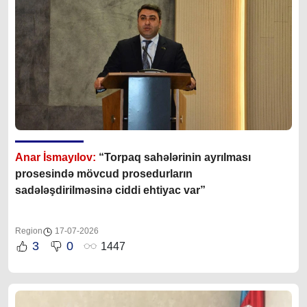
Anar İsmayılov:
“Torpaq sahələrinin ayrılması
prosesində mövcud prosedurların
sadələşdirilməsinə ciddi ehtiyac var”
Region
17-07-2026
3
0
1447