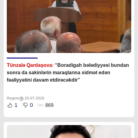
Tünzalə Qardaşova:
“Boradigah bələdiyyəsi bundan
sonra da sakinlərin maraqlarına xidmət edən
fəaliyyətini davam etdirəcəkdir”
Region
20-07-2026
1
0
869