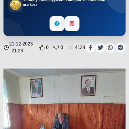
mərkəzi
21-12-2023
0
0
4124
, 21:26