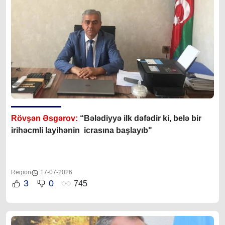
Rövşən Əsgərov:
“Bələdiyyə ilk dəfədir ki, belə bir
irihəcmli layihənin icrasına başlayıb"
Region
17-07-2026
3
0
745