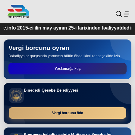
y ayının 25-i tarixindən fəaliyyətdədir.
Vergi borcunu öyrən
Bələdiyyələr qarşısında yaranmış bütün öhdəlikləri rahat şəkildə izlə
Yoxlamağa keç
Binəqədi Qəsəbə Bələdiyyəsi
Vergi borcunu ödə
Sumqayıt bələdiyyəsinin Muğam və Yaradıcılıq