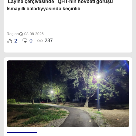
Layihə çərçivəsində QHT-nin növbəti görüşü
İsmayıllı bələdiyyəsində keçirilib
Region
08-08-2026
2
0
287