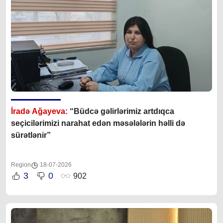
İradə Ağayeva:
“Büdcə gəlirlərimiz artdıqca
seçicilərimizi narahat edən məsələlərin həlli də
sürətlənir”
Region
18-07-2026
3
0
902