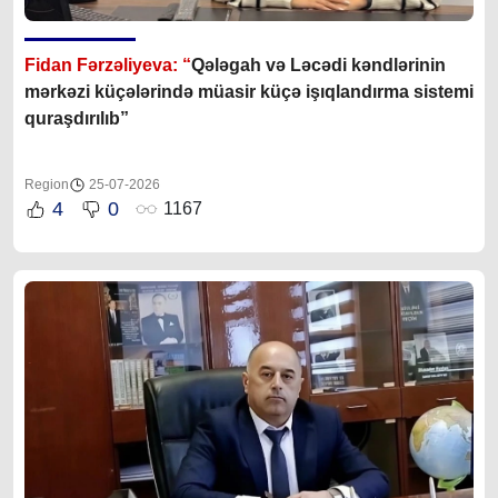
Fidan Fərzəliyeva: “
Qələgah və Ləcədi kəndlərinin
mərkəzi küçələrində müasir küçə işıqlandırma sistemi
quraşdırılıb”
Region
25-07-2026
4
0
1167