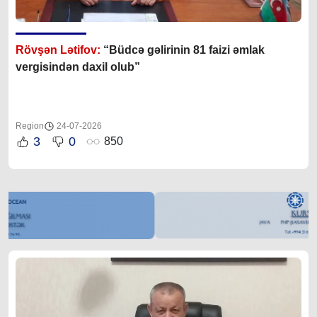
Rövşən Lətifov:
“Büdcə gəlirinin 81 faizi əmlak
vergisindən daxil olub”
Region
24-07-2026
3
0
850