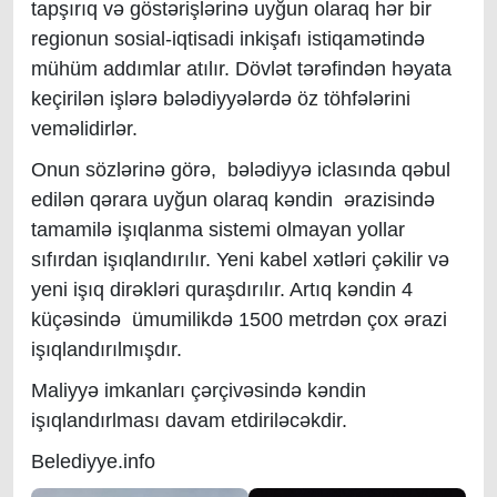
tapşırıq və göstərişlərinə uyğun olaraq hər bir
regionun sosial-iqtisadi inkişafı istiqamətində
mühüm addımlar atılır. Dövlət tərəfindən həyata
keçirilən işlərə bələdiyyələrdə öz töhfələrini
veməlidirlər.
Onun sözlərinə görə, bələdiyyə iclasında qəbul
edilən qərara uyğun olaraq kəndin ərazisində
tamamilə işıqlanma sistemi olmayan yollar
sıfırdan işıqlandırılır. Yeni kabel xətləri çəkilir və
yeni işıq dirəkləri quraşdırılır. Artıq kəndin 4
küçəsində ümumilikdə 1500 metrdən çox ərazi
işıqlandırılmışdır.
Maliyyə imkanları çərçivəsində kəndin
işıqlandırlması davam etdiriləcəkdir.
Belediyye.info