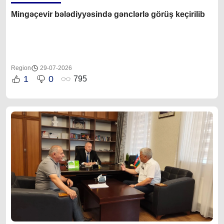
Mingəçevir bələdiyyəsində gənclərlə görüş keçirilib
Region
29-07-2026
1
0
795