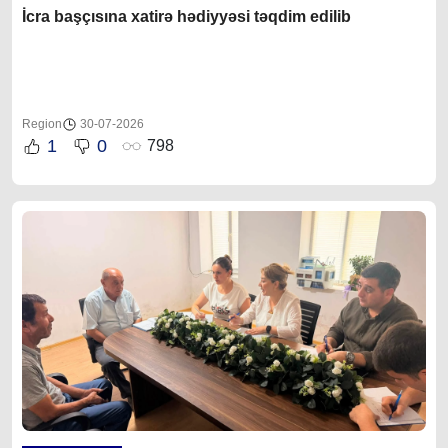
İcra başçısına xatirə hədiyyəsi təqdim edilib
Region
30-07-2026
1
0
798