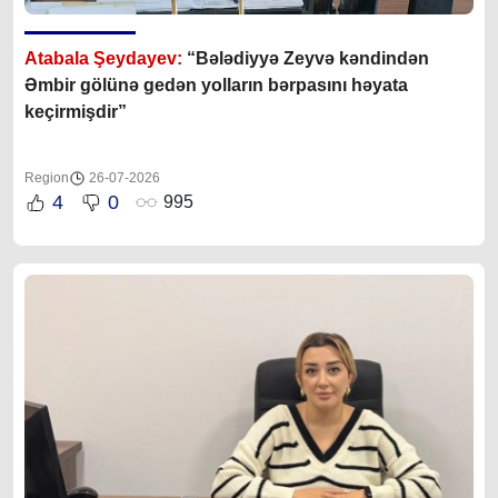
Atabala Şeydayev:
“Bələdiyyə Zeyvə kəndindən
Əmbir gölünə gedən yolların bərpasını həyata
keçirmişdir”
Region
26-07-2026
4
0
995