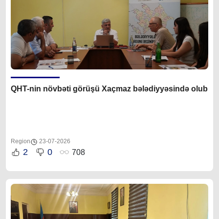
QHT-nin növbəti görüşü Xaçmaz bələdiyyəsində olub
Region
23-07-2026
2
0
708