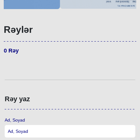
Rəylər
0
Rəy
Rəy yaz
Ad, Soyad