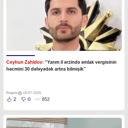
Ceyhun Zahidov
: “Yarım il ərzində əmlak vergisinin
həcmini 30 dəfəyədək artıra bilmişik”
Region
19-07-2026
2
0
852