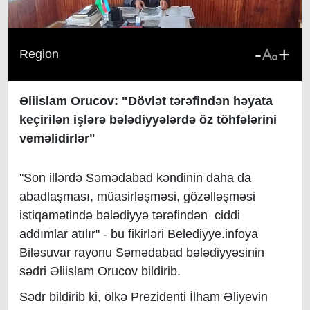
-
+
Region
Əliislam Orucov: "Dövlət tərəfindən həyata
keçirilən işlərə bələdiyyələrdə öz töhfələrini
veməlidirlər"
"Son illərdə Səmədabad kəndinin daha da
abadlaşması, müasirləşməsi, gözəlləşməsi
istiqamətində bələdiyyə tərəfindən ciddi
addımlar atılır" - bu fikirləri Belediyye.infoya
Biləsuvar rayonu Səmədabad bələdiyyəsinin
sədri Əliislam Orucov bildirib.
Sədr bildirib ki, ölkə Prezidenti İlham Əliyevin