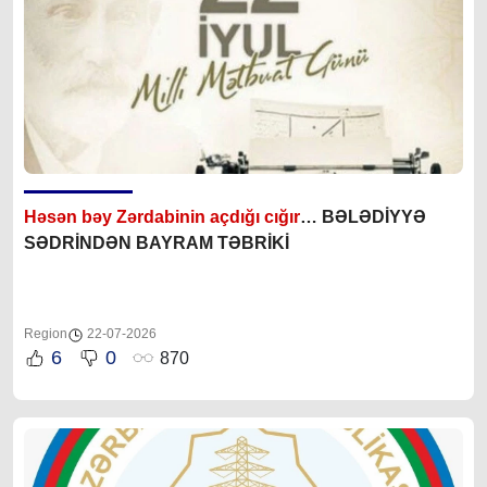
Həsən bəy Zərdabinin açdığı cığır
… BƏLƏDİYYƏ
SƏDRİNDƏN BAYRAM TƏBRİKİ
Region
22-07-2026
6
0
870