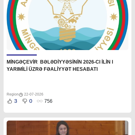
MİNGƏÇEVİR BƏLƏDİYYƏSİNİN 2026-CI İLİN I
YARIMİLİ ÜZRƏ FƏALİYYƏT HESABATI
Region
22-07-2026
3
0
756