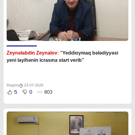
Zeynəlabdin Zeynalov:
“Yeddioymaq bələdiyyəsi
yeni layihənin icrasına start verib”
Region
23-07-2026
5
0
803