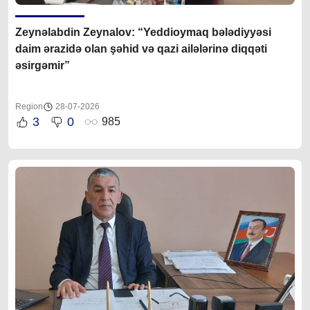
Zeynəlabdin Zeynalov: “Yeddioymaq bələdiyyəsi
daim ərazidə olan şəhid və qazi ailələrinə diqqəti
əsirgəmir”
Region
28-07-2026
3
0
985