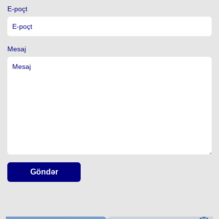
E-poçt
Mesaj
Göndər