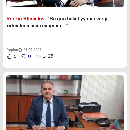
Ruslan Əhmədov:
“Bu gün bələdiyyənin vergi
xidmətinin əsas məqsədi…”
Region
24-07-2026
5
0
1425