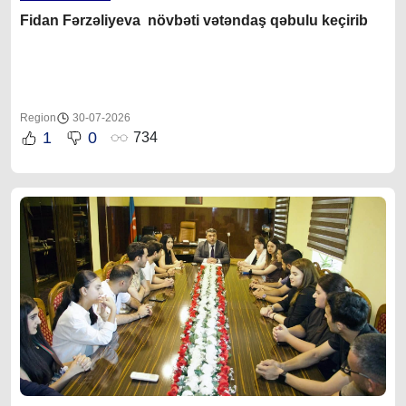
Fidan F
ərzəliyeva növbəti vətəndaş qəbulu keçirib
Region
30-07-2026
1
0
734