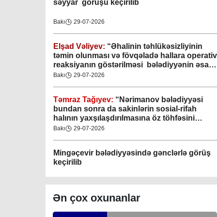
07-04-2023
səyyar görüşü keçirilib
Bakı
29-07-2026
Mingəçevir bələdiyyəsi
06-04-2023
Elşad Vəliyev:
“Əhalinin təhlükəsizliyinin
təmin olunması və fövqəladə hallara operativ
Nəsimi bələdiyyəsi
reaksiyanın göstərilməsi bələdiyyənin əsas
06-04-2023
fəaliyyət istiqamətlərindən biridir”
Bakı
29-07-2026
Nərimanov bələdiyyəsi
Təmraz Tağıyev:
“Nərimanov bələdiyyəsi
bundan sonra da sakinlərin sosial-rifah
06-04-2023
halının yaxşılaşdırılmasına öz töhfəsini
verəcəkdir”
Bakı
29-07-2026
Yasamal bələdiyyəsi
06-04-2023
Mingəçevir bələdiyyəsində gənclərlə görüş
keçirilib
Ağsu rayonu Gəgəli bələdiyyəsi
Bələdiyyə sədrinin vəfatıyla bağlı
04-09-2023
Region
29-07-2026
ABMA-dan başsağlığı
Ən çox oxunanlar
Gəncə şəhəri Nizami bələdiyyəsi
Xan şəhərində xanın əlamətlərini niyə görə
19-02-2024 16:50
bilmədim? CİDDİ
08-04-2023