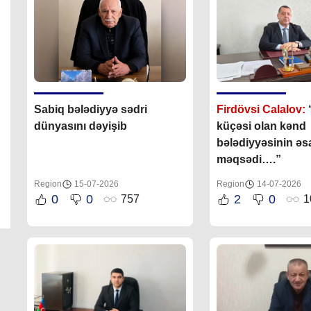
Sabiq bələdiyyə sədri
Firdövsi Calalov:
dünyasını dəyişib
küçəsi olan kənd
bələdiyyəsinin əs
məqsədi….”
Region
15-07-2026
Region
14-07-2026
0
0
2
0
757
1