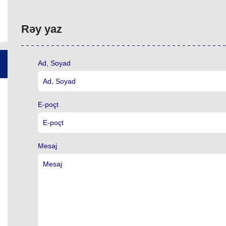
Rəy yaz
Ad, Soyad
E-poçt
Mesaj