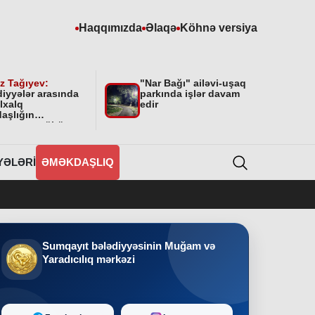
Haqqımızda
Əlaqə
Köhnə versiya
z Tağıyev:
"Nar Bağı" ailəvi-uşaq
diyyələr arasında
parkında işlər davam
lxalq
edir
aşlığın
masının mühüm
yyəti var”
YƏLƏRI
ƏMƏKDAŞLIQ
Sumqayıt bələdiyyəsinin Muğam və
Yaradıcılıq mərkəzi