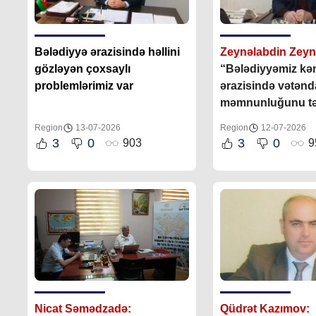
Bələdiyyə ərazisində həllini
Zeynəlabdin Zeyn
gözləyən çoxsaylı
“Bələdiyyəmiz kə
problemlərimiz var
ərazisində vətənd
məmnunluğunu tə
üçün bütün qüvvə
Region
13-07-2026
Region
12-07-2026
səfərbər edir”
3
0
3
0
903
9
Nicat Səmədzadə:
Qüdrət Kazımov: