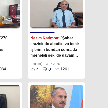
“270
Nazim Kərimov:
“Şəhər
ərazisində abadlıq və təmir
as
işlərinin bundan sonra da
mərhələli şəkildə davam
etdirilməsi nəzərdə tutulur”
Region
13-07-2026
4
0
034
1261