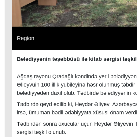
Region
Bələdiyyənin təşəbbüsü ilə kitab sərgisi təşki
Ağdaş rayonu Qradağlı kəndində yerli bələdiyyənin
Əlieyvuin 100 illik yubileyinə həsr olunmuş təbdir
bələdiyyədən daxil olub. Tədbirdə bələdiyyənin koll
Tədbirdə qeyd edilib ki, Heydər Əliyev Azərbaycan
irsə, ümumən bədii ədəbiyyata xüsusi önəm verdiy
Tədbirdən sonra oxucular uçun Heydər Əliyevin 
sərgisi təşkil olunub.