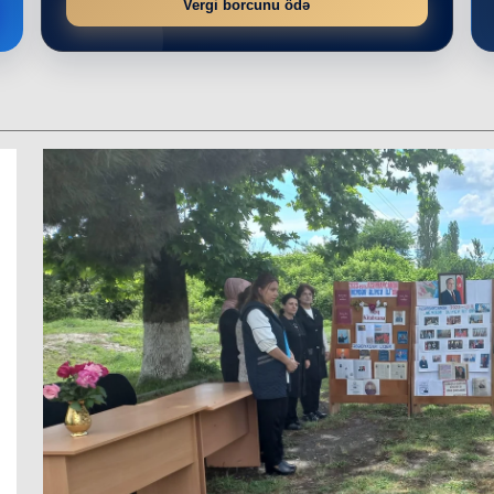
Vergi borcunu ödə
r