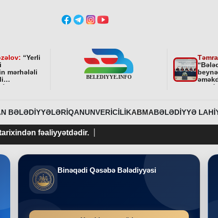
zəlov:
“
Yerli
Təmra
i
“Bələ
in mərhələli
beynə
li
əməkd
ndə
qurul
ni bundan
əhəmi
davam
r
”
N BƏLƏDIYYƏLƏRI
QANUNVERICILIK
ABMA
BƏLƏDIYYƏ LAHI
aliyyətdədir.
Binəqədi Qəsəbə Bələdiyyəsi