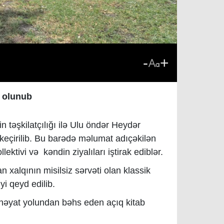
-
+
l olunub
 təşkilatçılığı ilə Ulu öndər Heydər
 keçirilib. Bu barədə məlumat adıçəkilən
ektivi və kəndin ziyalıları iştirak ediblər.
 xalqının misilsiz sərvəti olan klassik
i qeyd edilib.
həyat yolundan bəhs eden açıq kitab