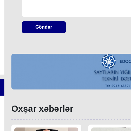
Göndər
Oxşar xəbərlər