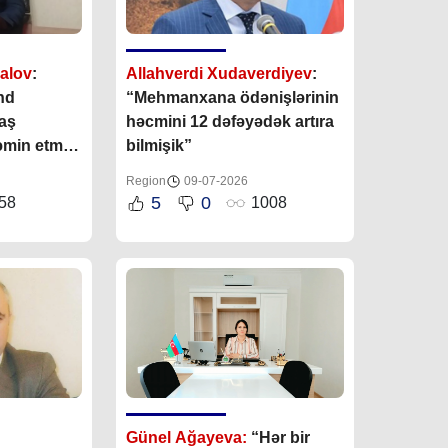
alov
:
Allahverdi Xudaverdiyev
:
nd
“Mehmanxana ödənişlərinin
aş
həcmini 12 dəfəyədək artıra
min etmək
bilmişik”
ləri daim
Region
09-07-2026
5
0
58
1008
Günel Ağayeva:
“Hər bir