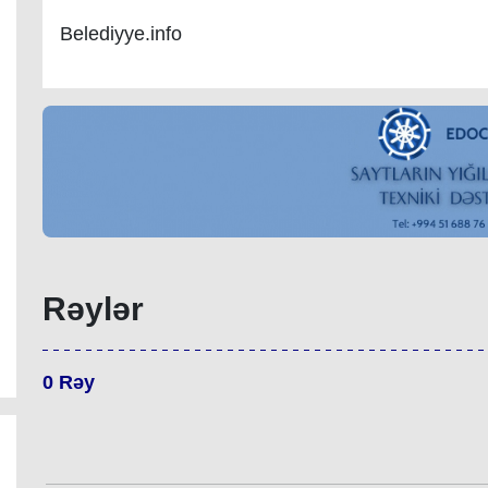
Belediyye.info
Rəylər
0
Rəy