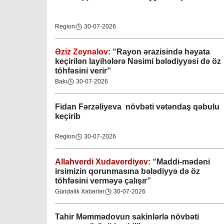
Region
30-07-2026
Əziz Zeynalov
: “Rayon ərazisində həyata
keçirilən layihələrə Nəsimi bələdiyyəsi də öz
töhfəsini verir”
Bakı
30-07-2026
Fidan F
ərzəliyeva növbəti vətəndaş qəbulu
keçirib
Region
30-07-2026
Gəncə şəhəri Nizami bələdiyyəsi
08-04-2023
Allahverdi Xudaverdiyev:
“Maddi-mədəni
irsimizin qorunmasına bələdiyyə də öz
M.Ə.Rəsuzladə bələdiyyəsi
töhfəsini verməyə çalışır”
07-04-2023
Gündəlik Xəbərlər
30-07-2026
Xətai bələdiyyəsi
Tahir Məmmədovun sakinlərlə növbəti