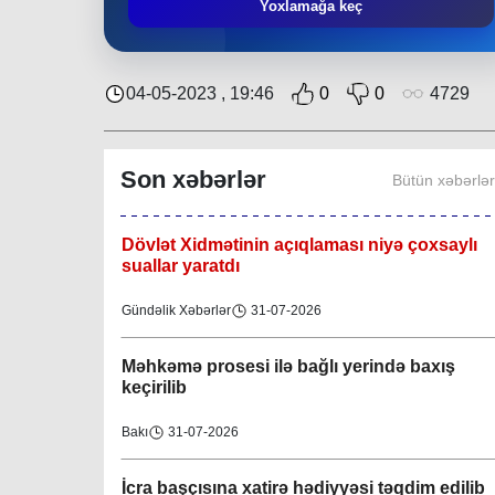
Təmraz Tağıyev:
“Bələdiyyələr arasında
Yoxlamağa keç
beynəlxalq əməkdaşlığın qurulmasının
mühüm əhəmiyyəti var”
Gündəlik Xəbərlər
31-07-2026
04-05-2023 , 19:46
0
0
4729
"Nar Bağı" ailəvi-uşaq parkında işlər davam
edir
Son xəbərlər
Bütün xəbərlə
Region
31-07-2026
Dövlət Xidmətinin açıqlaması niyə çoxsaylı
suallar yaratdı
Gündəlik Xəbərlər
31-07-2026
Məhkəmə prosesi ilə bağlı yerində baxış
keçirilib
Bakı
31-07-2026
İcra başçısına xatirə hədiyyəsi təqdim edilib