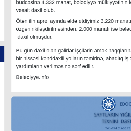
büdcəsinə 4.332 manat, bələdiyyə mülkiyyətinin 
vəsait daxil olub.
Ötən ilin aprel ayında əldə etdiyimiz 3.220 manat
özgəninkiləşdirilməsindən, 2.000 manatı isə bələ
daxil olmuşdur.
Bu gün daxil olan gəlirlər işçilərin əmək haqqların
bir hissəsi kənddaxili yolların təmirinə, abadlıq i
yardımların verilməsinə sərf edilir.
Belediyye.info