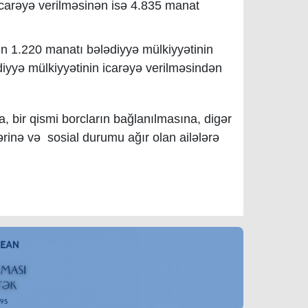
icarəyə verilməsinən isə 4.835 manat
ın 1.220 manatı bələdiyyə mülkiyyətinin
diyyə mülkiyyətinin icarəyə verilməsindən
a, bir qismi borcların bağlanılmasına, digər
şlərinə və sosial durumu ağır olan ailələrə