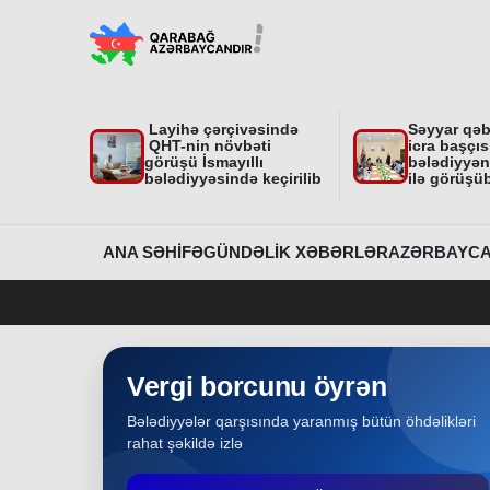
"Nar Bağı" ailəvi-uşaq parkında işlər davam
edir
Region
31-07-2026
Layihə çərçivəsində
Səyyar qə
Dövlət Xidmətinin açıqlaması niyə çoxsaylı
QHT-nin növbəti
icra başçıs
suallar yaratdı
görüşü İsmayıllı
bələdiyyəni
bələdiyyəsində keçirilib
ilə görüşü
Gündəlik Xəbərlər
31-07-2026
Məhkəmə prosesi ilə bağlı yerində baxış
ANA SƏHIFƏ
GÜNDƏLIK XƏBƏRLƏR
AZƏRBAYCA
keçirilib
Bakı
31-07-2026
İcra başçısına xatirə hədiyyəsi təqdim edilib
Vergi borcunu öyrən
Bələdiyyələr qarşısında yaranmış bütün öhdəlikləri
Region
30-07-2026
rahat şəkildə izlə