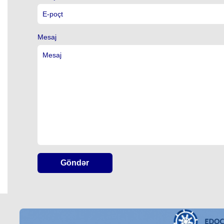
Mesaj
Göndər