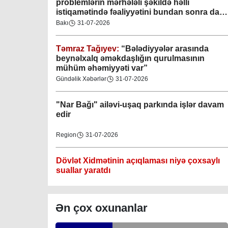
problemlərin mərhələli şəkildə həlli
istiqamətində fəaliyyətini bundan sonra da
davam etdirəcəkdir
”
Bakı
31-07-2026
Təmraz Tağıyev:
“Bələdiyyələr arasında
Gəncə şəhəri Nizami bələdiyyəsi
beynəlxalq əməkdaşlığın qurulmasının
mühüm əhəmiyyəti var”
08-04-2023
Gündəlik Xəbərlər
31-07-2026
M.Ə.Rəsuzladə bələdiyyəsi
"Nar Bağı" ailəvi-uşaq parkında işlər davam
07-04-2023
edir
Xətai bələdiyyəsi
Region
31-07-2026
07-04-2023
Dövlət Xidmətinin açıqlaması niyə çoxsaylı
Mingəçevir bələdiyyəsi
suallar yaratdı
06-04-2023
Gündəlik Xəbərlər
31-07-2026
Ən çox oxunanlar
Nəsimi bələdiyyəsi
Məhkəmə prosesi ilə bağlı yerində baxış
06-04-2023
keçirilib