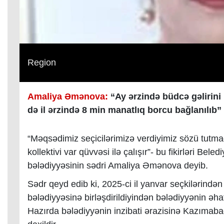
Region
Amaliya Əmənova:
“Ay ərzində büdcə gəlirini
də il ərzində 8 min manatlıq borcu bağlanılıb”
“Məqsədimiz seçicilərimizə verdiyimiz sözü tutma
kollektivi var qüvvəsi ilə çalışır”- bu fikirləri Be
bələdiyyəsinin sədri Amaliya Əmənova deyib.
Sədr qeyd edib ki, 2025-ci il yanvar seçkilərin
bələdiyyəsinə birləşdirildiyindən bələdiyyənin əhatə
Hazırda bələdiyyənin inzibati ərazisinə Kazımab