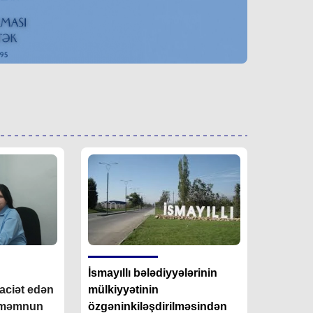
İsmayıllı bələdiyyələrinin
aciət edən
mülkiyyətinin
ı məmnun
özgəninkiləşdirilməsindən