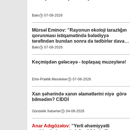
Bakı
07-08-2026
Mürsəl Eminov: “Rayonun ekoloji tarazlığın
qorunması istiqamətində bələdiyyə
tərəfindən bundan sonra da tədbirlər davam
etdiriləcəkdir”
Bakı
07-08-2026
Keçmişdən gələcəyə - toplaşaq muzeylərə!
Elmi-Praktik Məsələlər
07-08-2026
Xan şəhərində xanın əlamətlərini niyə görə
bilmədim? CİDDİ
Gündəlik Xəbərlər
04-08-2026
Anar Adıgözəlov:
“
Yerli əhəmiyyətli