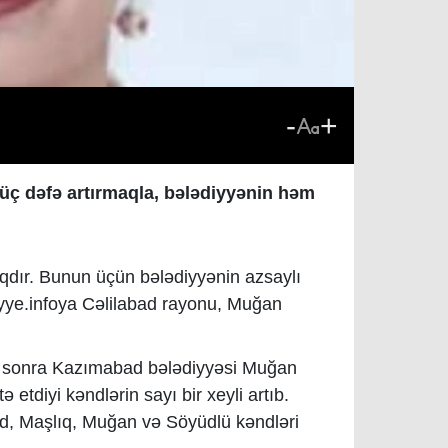
-
+
 üç dəfə artırmaqla, bələdiyyənin həm
qdır. Bunun üçün bələdiyyənin azsaylı
lediyye.infoya Cəlilabad rayonu, Muğan
dən sonra Kazımabad bələdiyyəsi Muğan
 etdiyi kəndlərin sayı bir xeyli artıb.
ad, Maşlıq, Muğan və Söyüdlü kəndləri