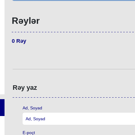
Rəylər
0
Rəy
Rəy yaz
Ad, Soyad
E-poçt