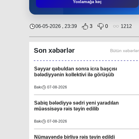
Əziz Zeynalov
: “Rayon ərazisində həyata
Yoxlamağa keç
keçirilən layihələrə Nəsimi bələdiyyəsi də öz
töhfəsini verir”
Bakı
30-07-2026
06-05-2026 , 23:39
3
0
1212
Layihə çərçivəsində QHT-nin növbəti
görüşü İsmayıllı bələdiyyəsində keçirilib
Son xəbərlər
Bütün xəbərlə
Region
08-08-2026
Səyyar qəbuldan sonra icra başçısı
bələdiyyənin kollektivi ilə görüşüb
Bakı
07-08-2026
Sabiq bələdiyyə sədri yeni yaradılan
müəssisəyə rəis təyin edilib
Bakı
07-08-2026
Nümayəndə birliyə rəis təyin edildi