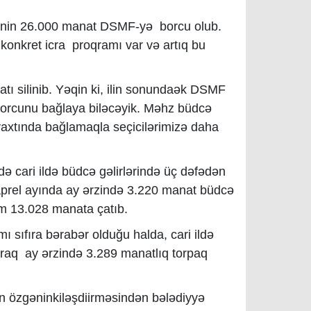
iyyənin 26.000 manat DSMF-yə borcu olub.
 konkret icra proqramı var və art
ıq bu
tı silinib. Yəqin ki, ilin sonundaək DSMF
orcunu bağlaya biləcəyik. Məhz büdcə
vaxtında bağlamaqla seçicilərimizə daha
ədə cari ildə büdcə gəlirlərində üç dəfədən
n aprel ayında ay ərzində 3.220 manat büdcə
qəm 13.028 manata çatıb.
ı sıfıra bərabər olduğu halda, cari ildə
raq ay ərzində 3.289 manatlıq torpaq
in özgəninkiləşdiirməsindən bələdiyyə