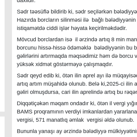
daxildir.
Sədr təəsüflə bildirib ki, sədr seçilərkən bələd
Hazırda borcların silinməsi ilə bağlı bələdiyyənin
istiqamətdə ciddi işlər həyata keçirilməkdədir.
Mövcud borclardan isə il ərzində artıq 8 min mana
borcunu hissə-hissə ödəməklə bələdiyyənin bu b
gəlirlərini artırmaqda məqsədimiz həm də borcu 
yüksək xidmət göstərməyə çalışmaqdır.
Sədr qeyd edib ki, ötən ilin aprel ayı ilə müqayis
artıq artım müşahidə olunub. Belə ki,2025-ci ili
gəliri olmuşdursa, cari ilin aprelində artıq bu rə
Diqqətiçəkən məqam ondadır ki, ötən il vergi yığım
BAMS proqramının verdiyi imkanlardan yararlana
vergisi, 571 manatlıq əmlak vergisi əldə olunub.
Bununla yanaşı ay ərzində bələdiyyə mülkiyyətin