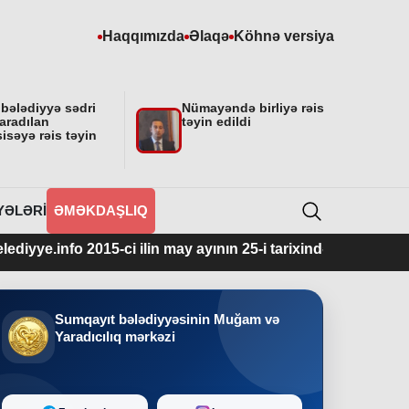
Haqqımızda
Əlaqə
Köhnə versiya
 bələdiyyə sədri
Nümayəndə birliyə rəis
aradılan
təyin edildi
isəyə rəis təyin
YƏLƏRI
ƏMƏKDAŞLIQ
 2015-ci ilin may ayının 25-i tarixindən fəaliyyətdədir.
Sumqayıt bələdiyyəsinin Muğam və
Yaradıcılıq mərkəzi