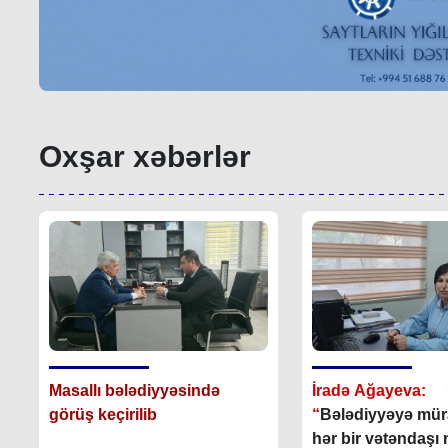
Oxşar xəbərlər
Masallı bələdiyyəsində
İradə Ağayeva:
görüş keçirilib
“
Bələdiyyəyə mür
hər bir vətəndaş