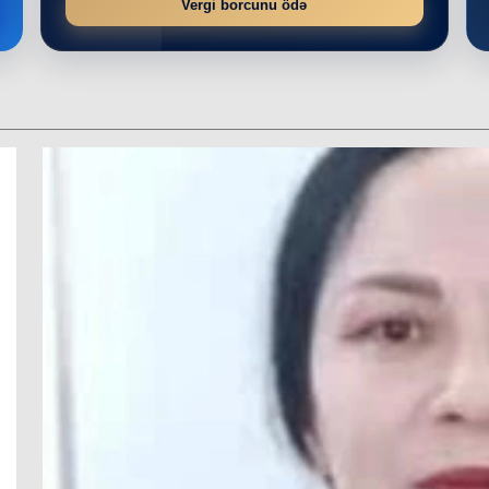
Vergi borcunu ödə
r