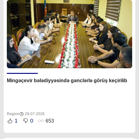
Mingəçevir bələdiyyəsində gənclərlə görüş keçirilib
Region
29-07-2026
1
0
653