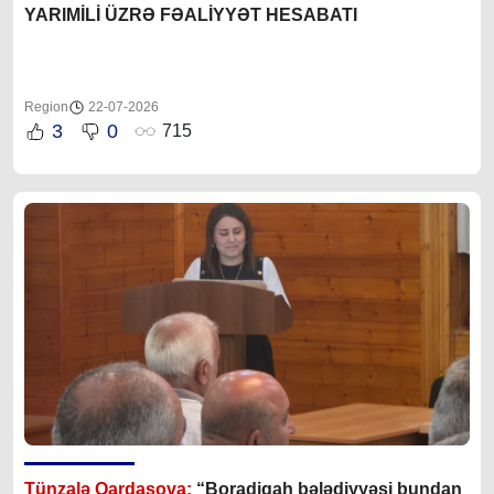
YARIMİLİ ÜZRƏ FƏALİYYƏT HESABATI
Region
22-07-2026
3
0
715
Tünzalə Qardaşova:
“Boradigah bələdiyyəsi bundan