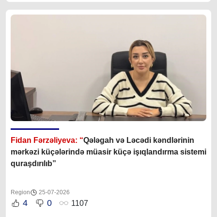
Fidan Fərzəliyeva: “
Qələgah və Ləcədi kəndlərinin
mərkəzi küçələrində müasir küçə işıqlandırma sistemi
quraşdırılıb”
Region
25-07-2026
4
0
1107