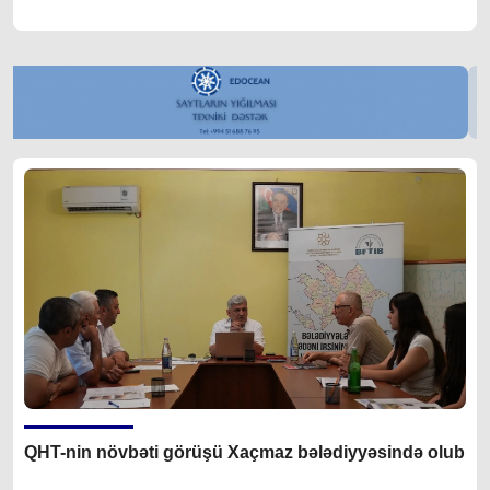
QHT-nin növbəti görüşü Xaçmaz bələdiyyəsində olub