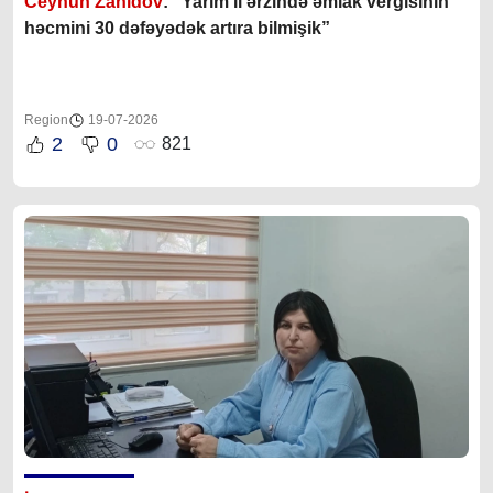
Ceyhun Zahidov
: “Yarım il ərzində əmlak vergisinin
həcmini 30 dəfəyədək artıra bilmişik”
Region
19-07-2026
2
0
821