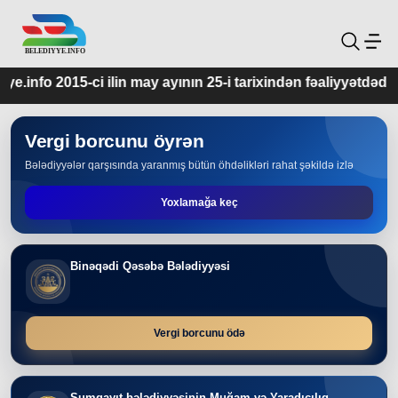
may ayının 25-i tarixindən fəaliyyətdədir.
Vergi borcunu öyrən
Bələdiyyələr qarşısında yaranmış bütün öhdəlikləri rahat şəkildə izlə
Yoxlamağa keç
Binəqədi Qəsəbə Bələdiyyəsi
Vergi borcunu ödə
Sumqayıt bələdiyyəsinin Muğam və Yaradıcılıq