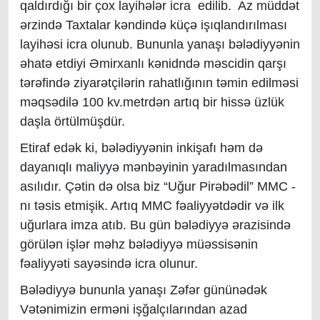
qaldırd
ı
ğı bir çox layihələr icra edilib. Az müddət
ərzində Taxtalar kəndində küçə işıqlandırılması
layihəsi icra olunub. Bununla yanaşı bələdiyyənin
əhatə etdiyi Əmirxanlı kənidndə məscidin qarşı
tərəfində ziyarətçilərin rahatlığının təmin edilməsi
məqsədilə 100 kv.metrdən artıq bir hissə üzlük
daşla örtülmüşdür.
Etiraf edək ki, bələdiyyənin inkişafı həm də
dayanıqlı maliyyə mənbəyinin yaradılmasından
asılıdır. Çətin də olsa biz “Uğur Pirəbədil” MMC -
nı təsis etmişik. Artıq MMC fəaliyyətdədir və ilk
uğurlara imza atıb. Bu gün bələdiyyə ərazis
in
də
görülən işlər məhz bələdiyyə müəssisənin
fəaliyyəti sayəsində icra olunur.
Bələdiyyə bununla yanaşı Zəfər gününədək
Vətənimizin erməni işğalçılarından azad