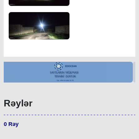
Rəylər
0
Rəy