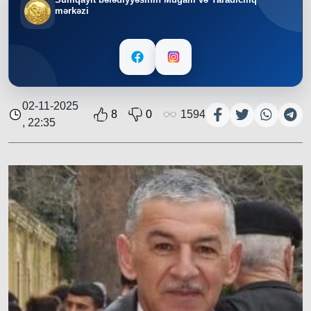
mərkəzi
02-11-2025
8
0
1594
, 22:35