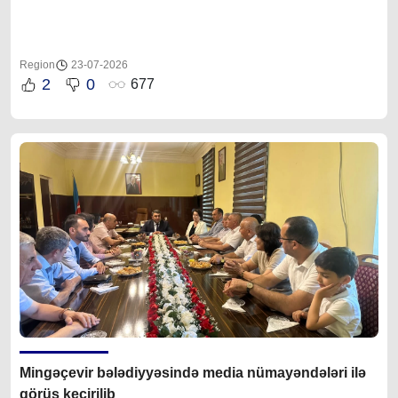
Region
23-07-2026
2
0
677
Mingəçevir bələdiyyəsində media nümayəndələri ilə
görüş keçirilib