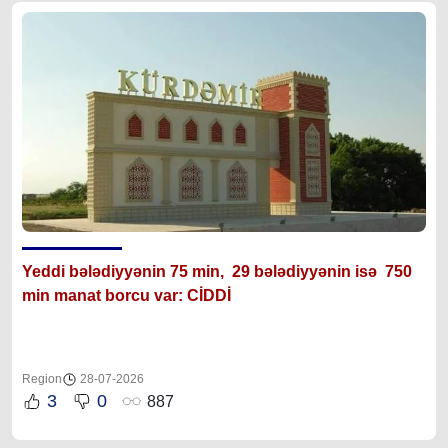
Yeddi bələdiyyənin 75 min, 29 bələdiyyənin isə 750
min manat borcu var: CİDDİ
Region
28-07-2026
3
0
887