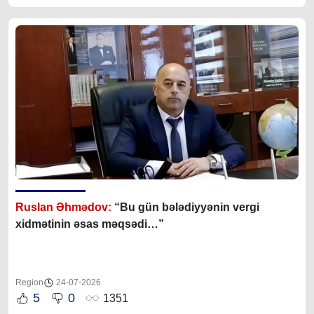
Ruslan Əhmədov:
“Bu gün bələdiyyənin vergi
xidmətinin əsas məqsədi…”
Region
24-07-2026
5
0
1351