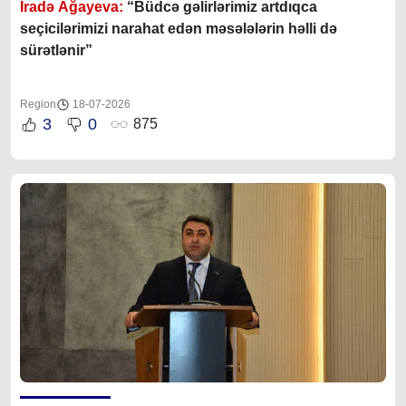
İradə Ağayeva:
“Büdcə gəlirlərimiz artdıqca
seçicilərimizi narahat edən məsələlərin həlli də
sürətlənir”
Region
18-07-2026
3
0
875