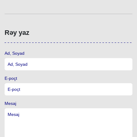
Rəy yaz
Ad, Soyad
E-poçt
Mesaj