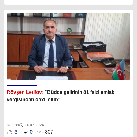
Rövşən Lətifov:
“Büdcə gəlirinin 81 faizi əmlak
vergisindən daxil olub”
Region
24-07-2026
3
0
807