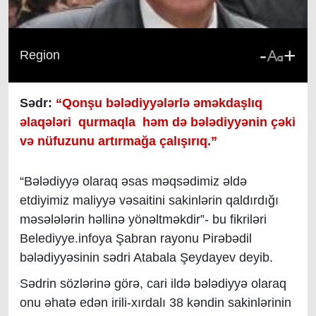
-
+
Region
Sədr:
“Q
onşu bələdiyyələrlə əməkdaşlıq
əlaqələri qurmaqla
həm də
bələdiyyənin çəki
və nüfuzunu artırmağa çalışırıq.
”
“Bələdiyyə olaraq əsas məqsədimiz əldə
etdiyimiz maliyyə vəsaitini sakinlərin qaldırdığı
məsələlərin həllinə yönəltməkdir”- bu fikriləri
Belediyye.infoya Şabran rayonu Pirəbədil
bələdiyyəsinin sədri Atabala Şeydayev deyib.
Sədrin sözlərinə görə, cari ildə bələdiyy
ə olaraq
onu
əhatə edən irili-xırdalı 38 kəndin sakinlərinin