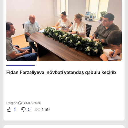
Fidan F
ərzəliyeva növbəti vətəndaş qəbulu keçirib
Region
30-07-2026
1
0
569