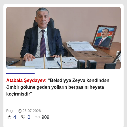
Atabala Şeydayev:
“Bələdiyyə Zeyvə kəndindən
Əmbir gölünə gedən yolların bərpasını həyata
keçirmişdir”
Region
26-07-2026
4
0
909