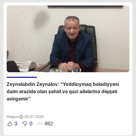
Zeynəlabdin Zeynalov: “Yeddioymaq bələdiyyəsi
daim ərazidə olan şəhid və qazi ailələrinə diqqəti
əsirgəmir”
Region
28-07-2026
3
0
882