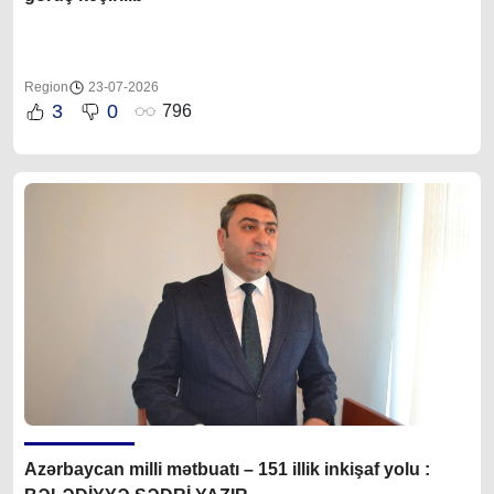
Region
23-07-2026
3
0
796
Azərbaycan milli mətbuatı – 151 illik inkişaf yolu :