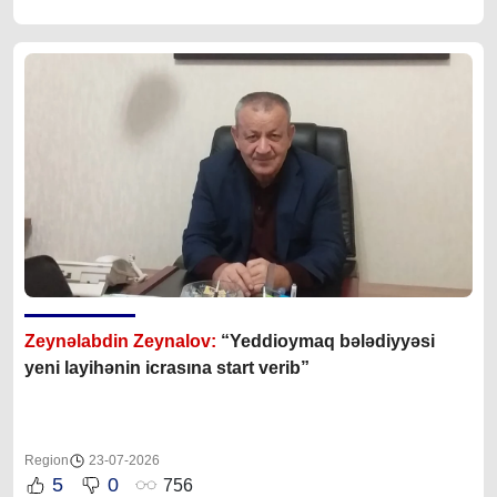
Zeynəlabdin Zeynalov:
“Yeddioymaq bələdiyyəsi
yeni layihənin icrasına start verib”
Region
23-07-2026
5
0
756