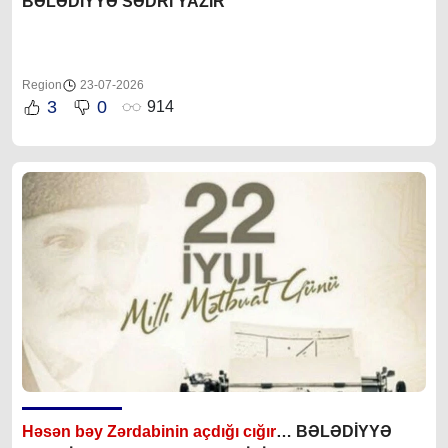
BƏLƏDİYYƏ SƏDRİ YAZIR
Region
23-07-2026
3
0
914
Həsən bəy Zərdabinin açdığı cığır
… BƏLƏDİYYƏ