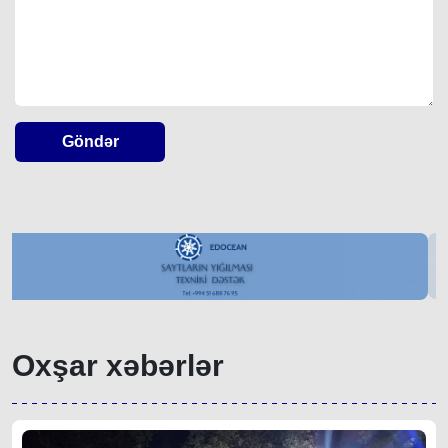
Göndər
Oxşar xəbərlər