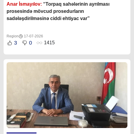
Anar İsmayılov:
“Torpaq sahələrinin ayrılması
prosesində mövcud prosedurların
sadələşdirilməsinə ciddi ehtiyac var”
Region
17-07-2026
3
0
1415