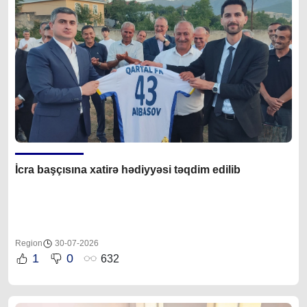
İcra başçısına xatirə hədiyyəsi təqdim edilib
Region
30-07-2026
1
0
632