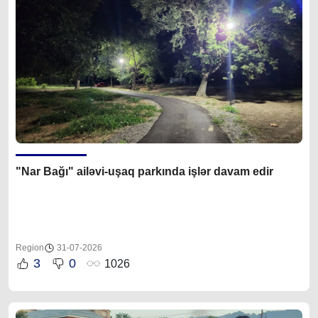
"Nar Bağı" ailəvi-uşaq parkında işlər davam edir
Region
31-07-2026
3
0
1026