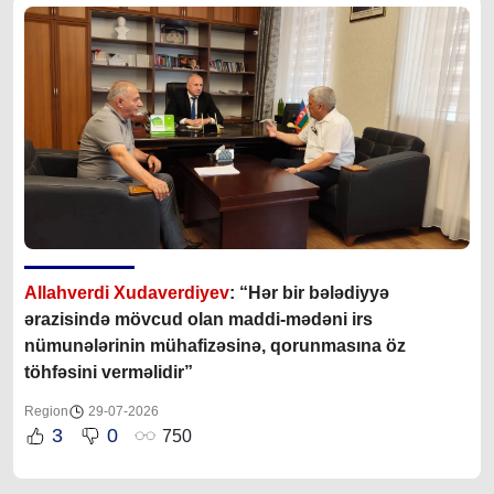
Allahverdi Xudaverdiyev
: “Hər bir bələdiyyə
ərazisində mövcud olan maddi-mədəni irs
nümunələrinin mühafizəsinə, qorunmasına öz
töhfəsini verməlidir”
Region
29-07-2026
3
0
750