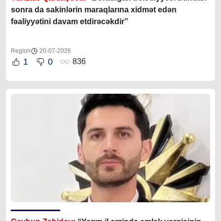
sonra da sakinlərin maraqlarına xidmət edən
fəaliyyətini davam etdirəcəkdir”
Region
20-07-2026
1
0
836