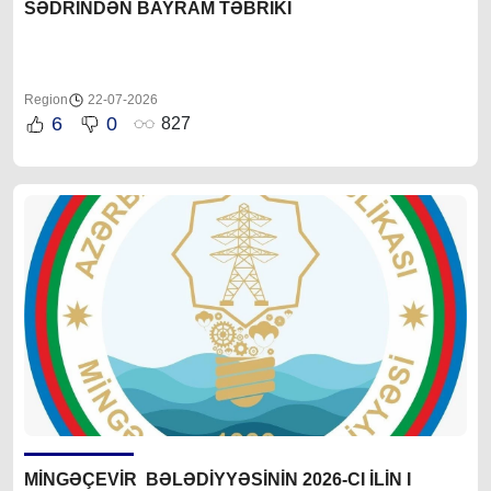
SƏDRİNDƏN BAYRAM TƏBRİKİ
Region
22-07-2026
6
0
827
MİNGƏÇEVİR BƏLƏDİYYƏSİNİN 2026-CI İLİN I