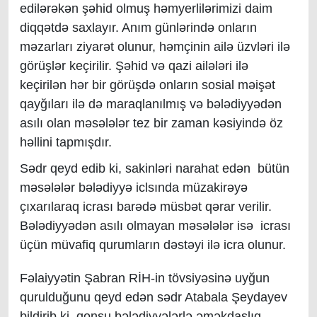
edilərəkən şəhid olmuş həmyerlilərimizi daim
diqqətdə saxlayır. Anım günlərində onların
məzarları ziyarət olunur, həmçinin ailə üzvləri ilə
görüşlər keçirilir. Şəhid və qazi ailələri ilə
keçirilən hər bir görüşdə onların sosial məişət
qayğıları ilə də maraqlanılmış və bələdiyyədən
asılı olan məsələlər tez bir zaman kəsiyində öz
həllini tapmışdır.
Sədr qeyd edib ki, sakinləri narahat edən bütün
məsələlər bələdiyyə iclsında müzakirəyə
çıxarılaraq icrası barədə müsbət qərar verilir.
Bələdiyyədən asılı olmayan məsələlər isə icrası
üçün müvafiq qurumların dəstəyi ilə icra olunur.
Fəlaiyyəti
n
Şabran RİH-in tövsiyəsinə uyğun
qurulduğunu qeyd edən sədr Atabala Şeydayev
bildirib ki, qonşu bələdiyyələrlə əməkdaşlıq