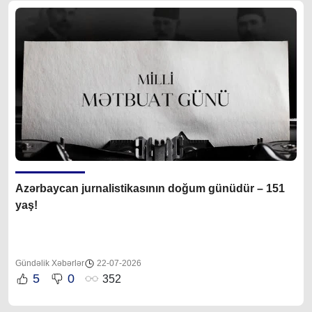
Azərbaycan jurnalistikasının doğum günüdür – 151
yaş!
Gündəlik Xəbərlər
22-07-2026
5
0
352