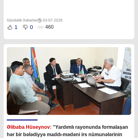
Gündəlik Xəbərlər
03-07-2026
1
0
460
Əlibaba Hüseynov:
“Yardımlı rayonunda formalaşan
hər bir bələdiyyə maddı-mədəni irs nümunələrinin