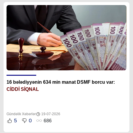
16 bələdiyyənin 634 min manat DSMF borcu var:
CİDDİ SİQNAL
Gündəlik Xəbərlər
19-07-2026
5
0
686