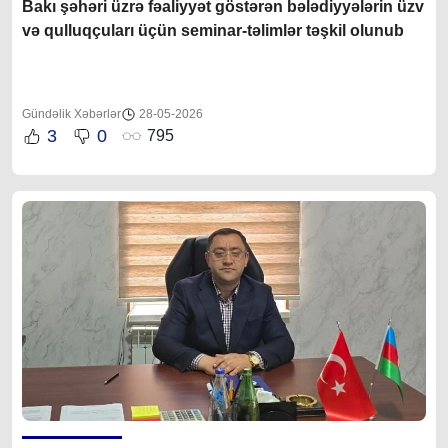
Bakı şəhəri üzrə fəaliyyət göstərən bələdiyyələrin üzv
və qulluqçuları üçün seminar-təlimlər təşkil olunub
Gündəlik Xəbərlər
28-05-2026
3
0
795