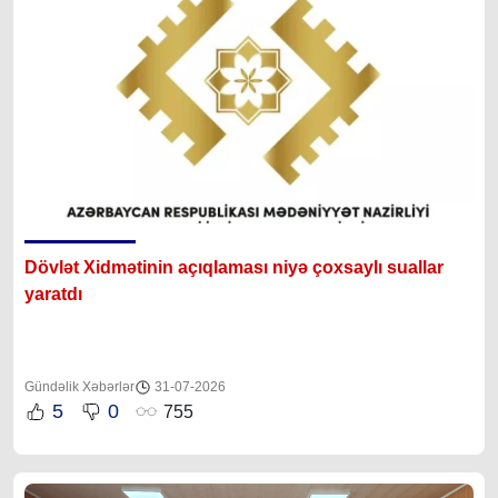
Dövlət Xidmətinin açıqlaması niyə çoxsaylı suallar
yaratdı
Gündəlik Xəbərlər
31-07-2026
5
0
755