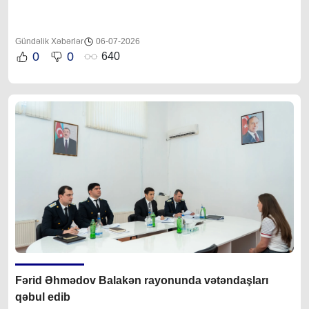
Gündəlik Xəbərlər
06-07-2026
0
0
640
Fərid Əhmədov Balakən rayonunda vətəndaşları
qəbul edib