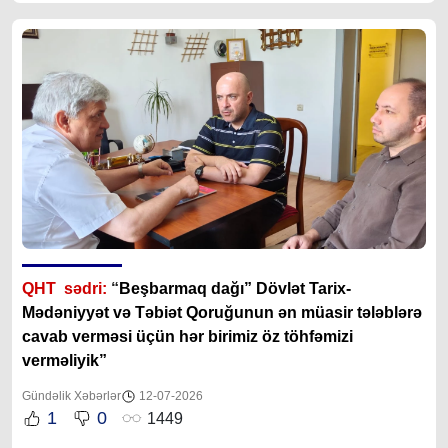
QHT sədri:
“
Beşbarmaq dağı” Dövlət Tarix-
Mədəniyyət və Təbiət Qoruğunun ən müasir tələblərə
cavab verməsi üçün hər birimiz öz töhfəmizi
verməliyik”
Gündəlik Xəbərlər
12-07-2026
1
0
1449