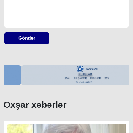
Göndər
Oxşar xəbərlər