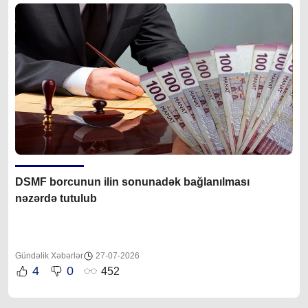
DSMF borcunun ilin sonunadək bağlanılması
nəzərdə tutulub
Gündəlik Xəbərlər
27-07-2026
4
0
452