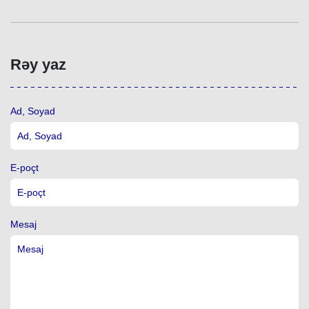
Rəy yaz
Ad, Soyad
E-poçt
Mesaj