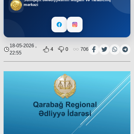
mərkəzi
18-05-2026 ,
4
0
706
22:55