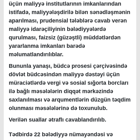
üçün maliyyə institutlarının imkanlarından
istifadə, maliyyələşdirilə bilən sənədləşmənin
aparılması, prudensial tələblərə cavab verən
maliyyə idarəçiliyinin bələdiyyələrdə
qurulması, faizsiz (güzəştli) müddətlərdən
yararlanma imkanları barədə
məlumatlandırılıblar.
Bununla yanaşı, büdcə prosesi çərçivəsində
dövlət büdcəsindən maliyyə dəstəyi üçün
müraciətlərdə vergi və sosial sığorta borcları
ilə bağlı məsələlərin diqqət mərkəzində
saxlanılması və arqumentlərin düzgün təqdim
olunması məsələlərinə də toxunulub.
Verilən suallar ətraflı cavablandırılıb.
Tədbirdə 22 bələdiyyə nümayəndəsi və