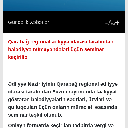
-
+
Gündəlik Xəbərlər
Qarabağ regional ədliyyə idarəsi tərəfindən
bələdiyyə nümayəndələri üçün seminar
keçirilib
Ədliyyə Nazirliyinin Qarabağ regional ədliyyə
idarəsi tərəfindən Füzuli rayonunda fəaliyyət
göstərən bələdiyyələrin sədrləri, üzvləri və
qulluqçuları üçün onların müraciəti əsasında
seminar təşkil olunub.
Onlayn formatda keçirilən tədbirdə vergi və