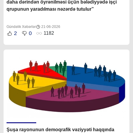
daha dərindən öyrənilməsi üçün bələdiyyədə işçi
qrupunun yaradılması nəzərdə tutulur”
Gündəlik Xəbərlər
21-06-2026
2
0
1182
Şuşa rayonunun demoqrafik vəziyyəti haqqında