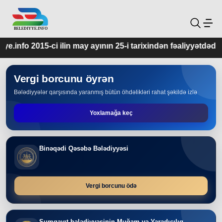
 may ayının 25-i tarixindən fəaliyyətdədir.
Vergi borcunu öyrən
Bələdiyyələr qarşısında yaranmış bütün öhdəlikləri rahat şəkildə izlə
Yoxlamağa keç
Binəqədi Qəsəbə Bələdiyyəsi
Vergi borcunu ödə
Sumqayıt bələdiyyəsinin Muğam və Yaradıcılıq