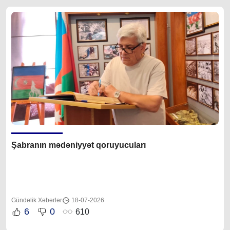
Şabranın mədəniyyət qoruyucuları
Gündəlik Xəbərlər
18-07-2026
6
0
610