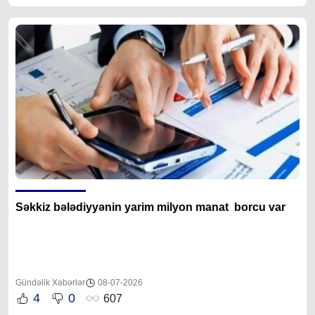
Səkkiz bələdiyyənin yarim milyon manat borcu var
Gündəlik Xəbərlər
08-07-2026
4
0
607