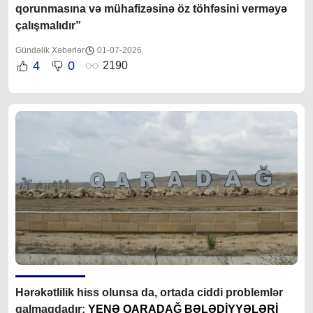
qorunmasına və mühafizəsinə öz töhfəsini verməyə
çalışmalıdır”
Gündəlik Xəbərlər
01-07-2026
4
0
2190
Hərəkətlilik hiss olunsa da, ortada ciddi problemlər
qalmaqdadır:
YENƏ QARADAĞ BƏLƏDİYYƏLƏRİ