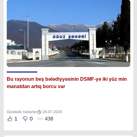
Bu rayonun beş bələdiyyəsinin DSMF-yə iki yüz min
manatdan artıq borcu var
Gündəlik Xəbərlər
28-07-2026
1
0
438