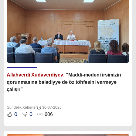
Allahverdi Xudaverdiyev:
“Maddi-mədəni irsimizin
qorunmasına bələdiyyə də öz töhfəsini verməyə
çalışır”
Gündəlik Xəbərlər
30-07-2026
0
0
606