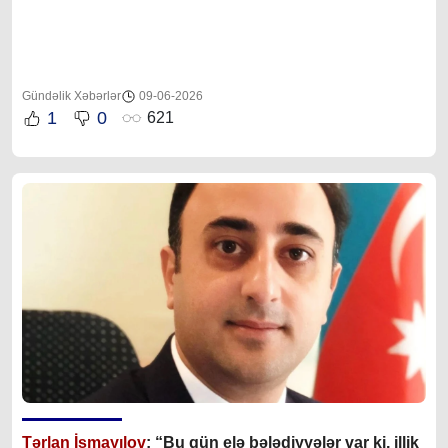
Gündəlik Xəbərlər
09-06-2026
1
0
621
Tərlan İsmayılov
: “B
u gün elə bələdiyyələr var ki, illik