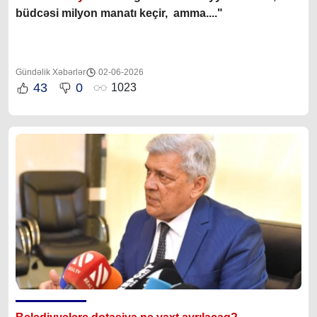
büdcəsi milyon manatı keçir, amma...."
Gündəlik Xəbərlər
02-06-2026
43
0
1023