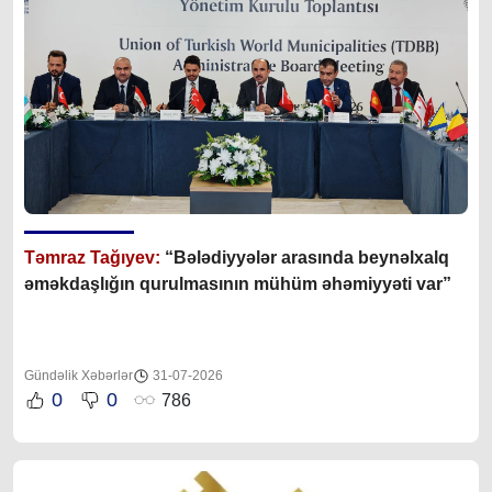
Təmraz Tağıyev:
“Bələdiyyələr arasında beynəlxalq
əməkdaşlığın qurulmasının mühüm əhəmiyyəti var”
Gündəlik Xəbərlər
31-07-2026
0
0
786