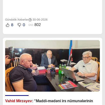
Gündəlik Xəbərlər
30-06-2026
8
0
802
Vahid Mirzəyev:
“Maddi-mədəni irs nümunələrinin