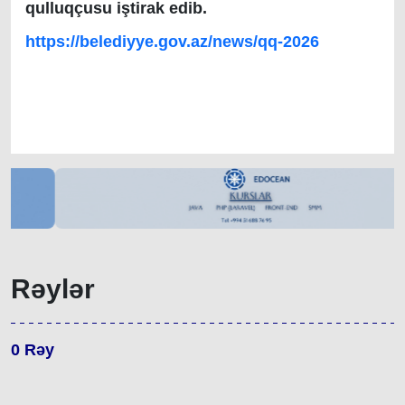
qulluqçusu iştirak edib.
https://belediyye.gov.az/news/qq-2026
Rəylər
0
Rəy