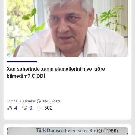
Xan şəhərində xanın əlamətlərini niyə görə
bilmədim? CİDDİ
Gündəlik Xəbərlər
04-08-2026
4
0
502