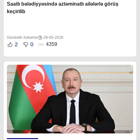
Saatlı bələdiyyəsində aztəminatlı ailələrlə görüş
keçirilib
Gündəlik Xəbərlər
28-05-2026
2
0
4359