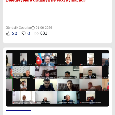
Bələdiyyələrə dotasiya nə vaxt ayrılacaq?
Gündəlik Xəbərlər
01-06-2026
20
0
831