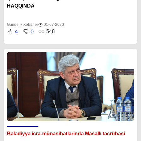
HAQQINDA
Gündəlik Xəbərlər
01-07-2026
4
0
548
Bələdiyyə icra-münasibətlərində Masallı təcrübəsi