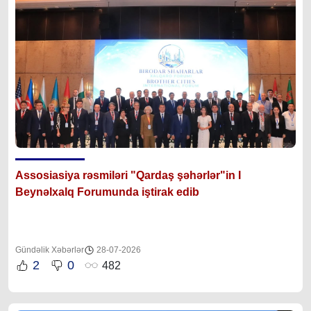
Assosiasiya rəsmiləri "Qardaş şəhərlər"in I
Beynəlxalq Forumunda iştirak edib
Gündəlik Xəbərlər
28-07-2026
2
0
482