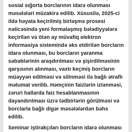
sosial sığorta borclarının idarə olunması
məsələləri müzakirə edilib. Xüsusilə, 2025-ci
ildə həyata keçirilmiş birləşmə prosesi
nəticəsində yeni formalaşmış bələdiyyələrə
keçirilən və ötən ay müvafiq elektron
informasiya sistemində əks etdirilən borcların
idarə olunması, bu borcların yaranma
səbəblərinin araşdırılması və şişirdilməsinin
qarşısının alınması, vaxtı keçmiş borcların
müəyyən edilməsi və silinməsi ilə bağlı ətraflı
məlumat verilib. Həmçinin faizlərin izlənməsi,
zəruri hallarda faiz hesablanmasının
dayandırılması üzrə tədbirlərin görülməsi və
borclarla bağlı digər məsələlərdən bəhs
edilib.
Seminar iştirakçıları borcların idarə olunması