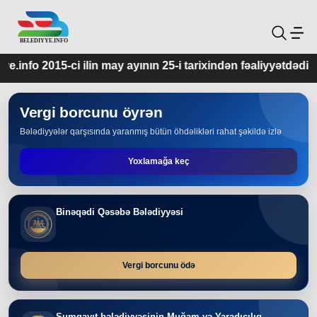
ay ayının 25-i tarixindən fəaliyyətdədir.
Vergi borcunu öyrən
Bələdiyyələr qarşısında yaranmış bütün öhdəlikləri rahat şəkildə izlə
Yoxlamağa keç
Binəqədi Qəsəbə Bələdiyyəsi
Vergi borcunu ödə
Sumqayıt bələdiyyəsinin Muğam və Yaradıcılıq