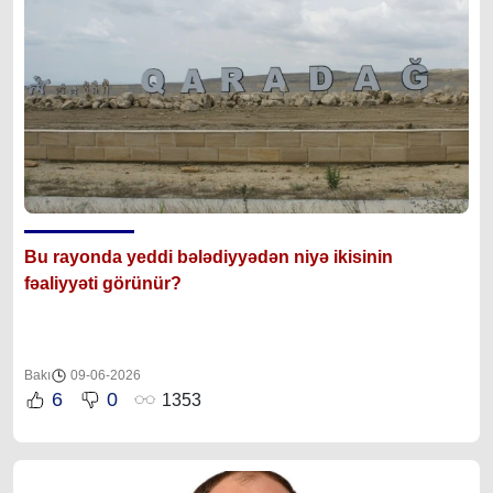
Bu rayonda yeddi bələdiyyədən niyə ikisinin
fəaliyyəti görünür?
Bakı
09-06-2026
6
0
1353