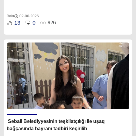
Bakı
02-06-2026
13
0
926
Səbail Bələdiyyəsinin təşkilatçılığı ilə uşaq
bağçasında bayram tədbiri keçirilib