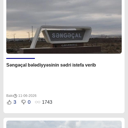
Səngəçal bələdiyyəsinin sədri istefa verib
Bakı
11-06-2026
3
0
1743