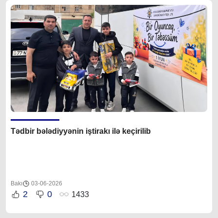
Tədbir bələdiyyənin iştirakı ilə keçirilib
Bakı
03-06-2026
2
0
1433