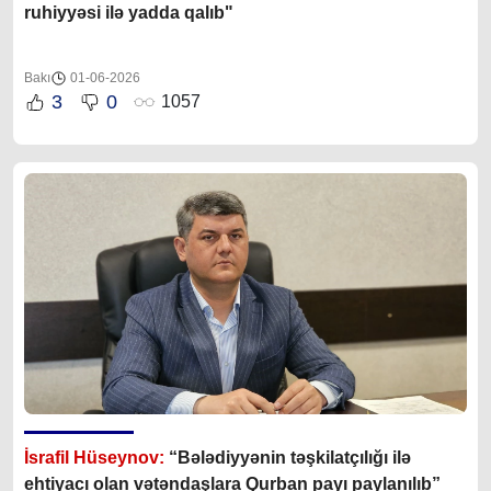
ruhiyyəsi ilə yadda qalıb"
Bakı
01-06-2026
3
0
1057
İsrafil Hüseynov:
“Bələdiyyənin təşkilatçılığı ilə
ehtiyacı olan vətəndaşlara Qurban payı paylanılıb”