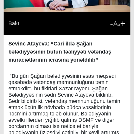
-
+
Bakı
Sevinc Atayeva: “Cari ildə Şağan
bələdiyyəsinin bütün fəaliyyəti vətəndaş
müraciətlərinin icrasına yönəldilib”
“Bu gün Şağan bələdiyyəsinin əsas məqsədi
qəsəbədə vətəndaş məmnunluğunu təmin
etməkdir”- bu fikirləri Xəzər rayonu Şağan
Bələdiyyəsinin sədri Sevinc Atayeva bildirib.
Sədr bildirib ki, vətəndaş məmnunluğunu təmin
etmək üçün ilk növbədə büdcə vəsaitlərinin
həcmini artırmaq tələb olunur. Bələdiyyənin
əvvəlki illərdən yığılıb qalmış DSMF və digər
borclarının olması isə nəticə etibariylə
bələdiyyənin üzləşdiyi çətinliyi bir xeyli artırmış