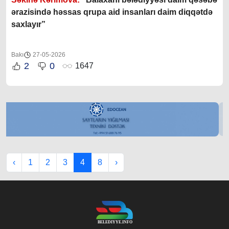
ərazisində həssas qrupa aid insanları daim diqqətdə
saxlayır”
Bakı
27-05-2026
2
0
1647
‹
1
2
3
4
8
›