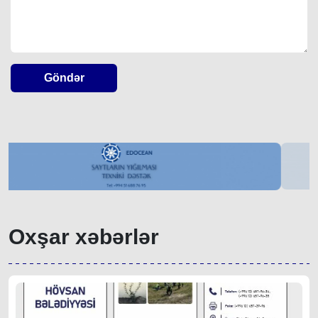
Göndər
Oxşar xəbərlər