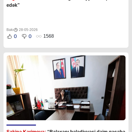
edək”
Bakı
28-05-2026
0
0
1568
Səkinə Kərimova:
“Balaxanı bələdiyyəsi daim qəsəbə