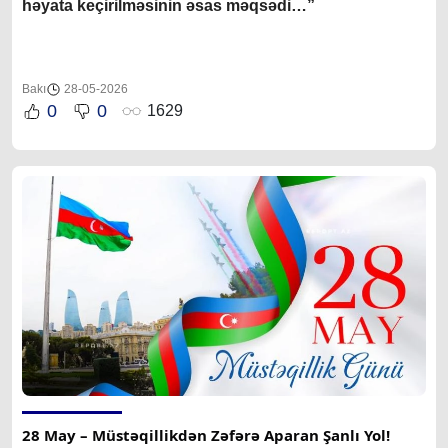
həyata keçirilməsinin əsas məqsədi…”
Bakı
28-05-2026
0
0
1629
28 May – Müstəqillikdən Zəfərə Aparan Şanlı Yol!