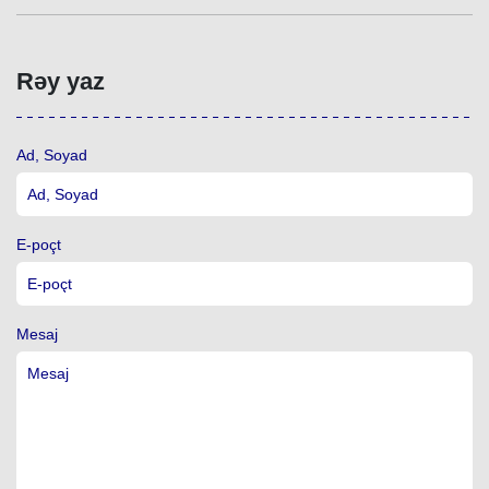
Rəy yaz
Ad, Soyad
E-poçt
Mesaj