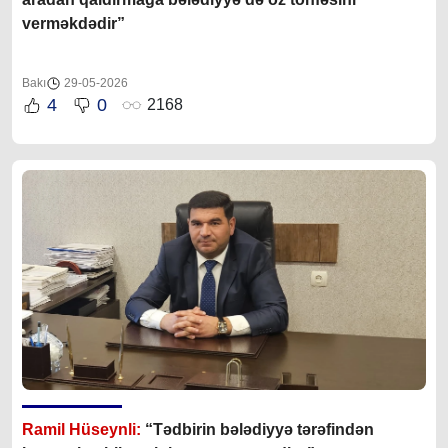
verməkdədir”
Bakı
29-05-2026
4
0
2168
Ramil Hüseynli:
“Tədbirin bələdiyyə tərəfindən