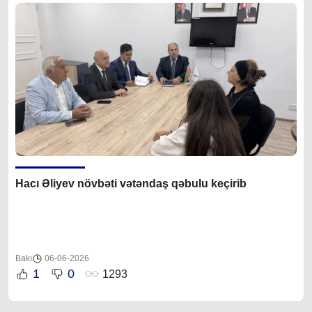
Hacı Əliyev növbəti vətəndaş qəbulu keçirib
Bakı
06-06-2026
1
0
1293