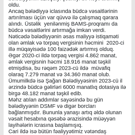
oldu.
Ancaq bələdiyyə iclasında büdcə vəsaitlərinin
artırılması üçün var qüvvə ilə çalışmaq qərara
alındı. Üstəlik yenilənmiş BAMS-proqramı da
büdcə vəsaitlərini artırmağa imkan verdi.
Nəticədə bələdiyyənin əsas maliyyə istiqaməti
olan əmlak və torpaq vergisinin həcmini 2020-ci
illə müqayisədə 100 faizədək artırmış olduq.
Əgər 2020-ci ildə torpaq vergisi 4.862 manat,
əmlak vergisnin həcmi 18.916 manat təşkil
etmişdisə, bu rəqəm 2023-cü ildə müvafiq
olaraq 7.279 manat və 34.360 manat olub.
Ümumilkdə isə Şağan Bələdiyyəsinin 2023-cü il
ərzində büdcə gəlirləri 6000 manatlıq dotasiya ilə
birgə 48.182 manat təşkil edib.
Məhz atılan addımlar sayəsində bu gün
bələdiyyənin DSMF və digər borcları
bağlanmışdır. Bununla yanaşı artıq əldə olunan
vəsait hesabına qəsəbə ərazisində müəyyən
layihələrin icrasına başlamışıq.
Cari ildə isə bütün fəaliyyətimiz vətəndaş