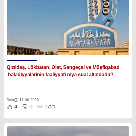
Qızıldaş, Lökbatan, Ələt, Səngəçal və Müşfiqabad
bələdiyyələrinin fəaliyyəti niyə sual altındadır?
Bakı
11-06-2026
4
0
1721