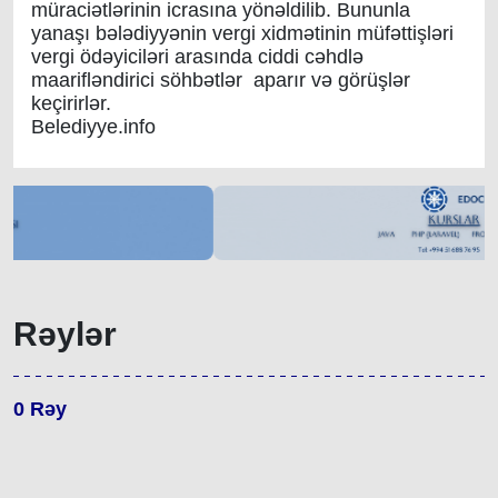
müraciətlərinin icrasına yönəldilib. Bununla
yanaşı bələdiyyənin vergi xidmətinin müfəttişləri
vergi ödəyiciləri arasında ciddi cəhdlə
maarifləndirici söhbətlər aparır və görüşlər
keçirirlər.
Belediyye.info
Rəylər
0
Rəy