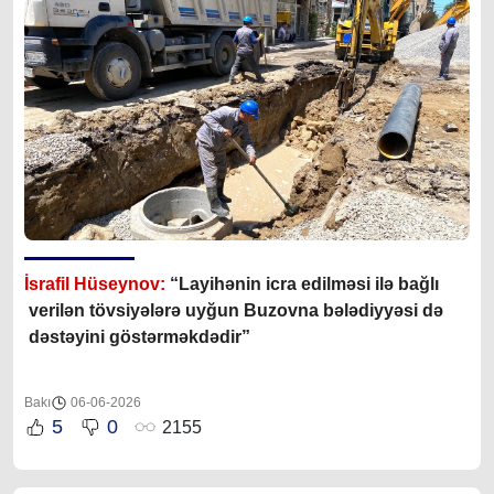
İsrafil Hüseynov:
“Layihənin icra edilməsi ilə bağlı
verilən tövsiyələrə uyğun Buzovna bələdiyyəsi də
dəstəyini göstərməkdədir”
Bakı
06-06-2026
5
0
2155