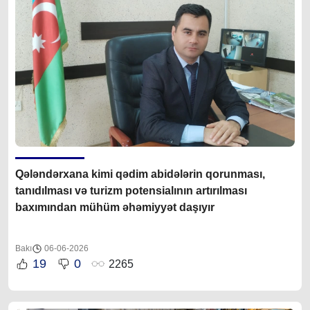
Qələndərxana kimi qədim abidələrin qorunması,
tanıdılması və turizm potensialının artırılması
baxımından mühüm əhəmiyyət daşıyır
Bakı
06-06-2026
19
0
2265