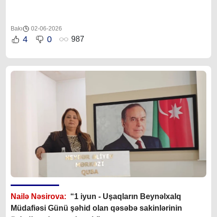
Bakı
02-06-2026
4
0
987
Nailə Nəsirova:
“1 iyun - Uşaqların Beynəlxalq
Müdafiəsi Günü şəhid olan qəsəbə sakinlərinin