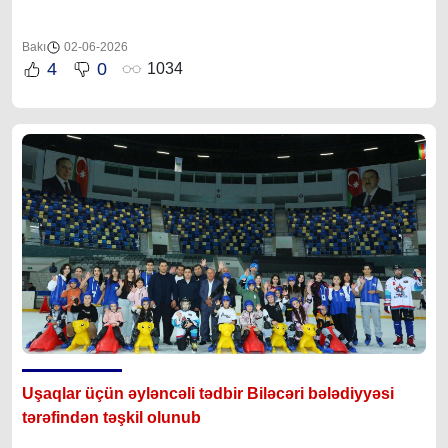
Bakı
02-06-2026
4
0
1034
Uşaqlar üçün əyləncəli tədbir Biləcəri bələdiyyəsi
tərəfindən təşkil olunub