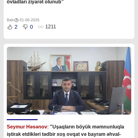
övladları ziyarət olunub”
Bakı
01-06-2026
2
0
1211
Seymur Həsənov:
"Uşaqların böyük məmnunluqla
iştirak etdikləri tədbir xoş ovqat və bayram əhval-