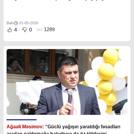
Bakı
31-05-2026
4
0
1289
Ağaəli Məsimov
: “Güclü yağışın yaratdığı fəsadları
aradan qaldırmağa bələdiyyə də öz töhfəsini