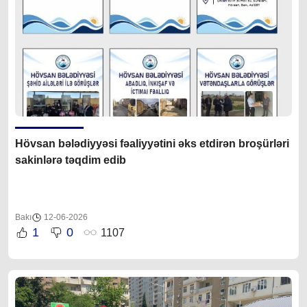
Hövsan bələdiyyəsi fəaliyyətini əks etdirən broşürləri
sakinlərə təqdim edib
Bakı
12-06-2026
1
0
1107