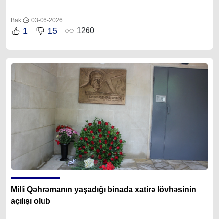
Bakı
03-06-2026
1
15
1260
Milli Qəhrəmanın yaşadığı binada xatirə lövhəsinin
açılışı olub