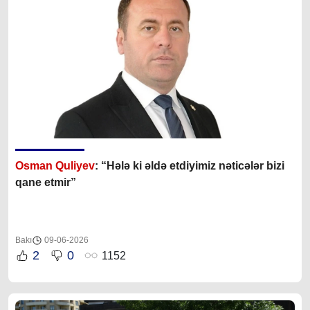
Osman Quliyev
: “Hələ ki əldə etdiyimiz nəticələr bizi
qane etmir”
Bakı
09-06-2026
2
0
1152