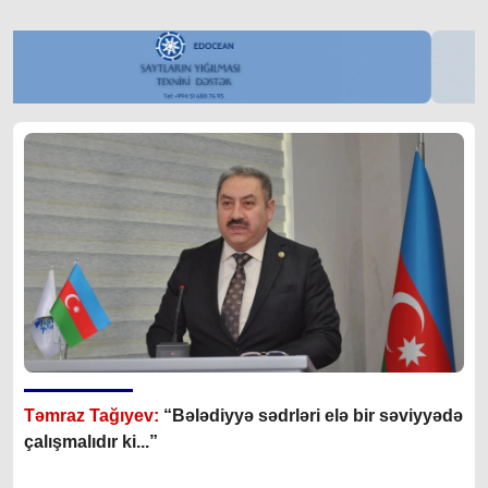
Təmraz Tağıyev:
“Bələdiyyə sədrləri elə bir səviyyədə
çalışmalıdır ki...”