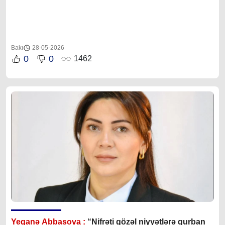
Bakı
28-05-2026
0
0
1462
Yeganə Abbasova :
“Nifrəti gözəl niyyətlərə qurban