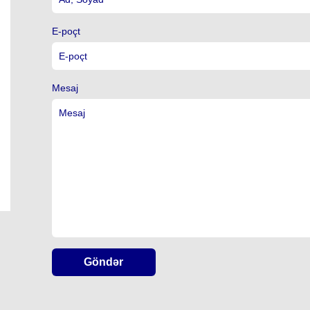
E-poçt
Mesaj
Göndər