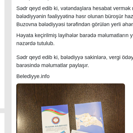
Sədr qeyd edib ki, vətəndaşlara hesabat vermək 
bələdiyyənin fəaliyyətinə həsr olunan büroşür hazı
Buzovna bələdiyyəsi tərəfindən görülən yerli əhəm
Həyata keçirilmiş layihələr barədə məlumatların y
nəzərdə tutulub.
Sədr qeyd edib ki, bələdiyyə sakinlərə, vergi ödəyi
barəsində məlumatlar paylaşır.
Belediyye.info