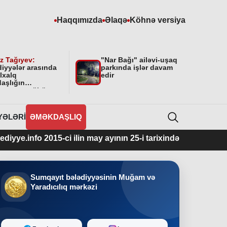
Haqqımızda
Əlaqə
Köhnə versiya
z Tağıyev:
"Nar Bağı" ailəvi-uşaq
diyyələr arasında
parkında işlər davam
lxalq
edir
aşlığın
masının mühüm
yyəti var”
YƏLƏRI
ƏMƏKDAŞLIQ
015-ci ilin may ayının 25-i tarixindən fəaliyyətdədir.
Sumqayıt bələdiyyəsinin Muğam və
Yaradıcılıq mərkəzi