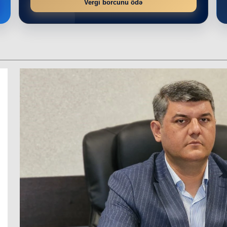
Vergi borcunu ödə
r