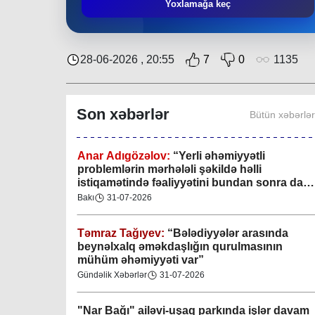
Mingəçevir bələdiyyəsində gənclərlə görüş
Yoxlamağa keç
keçirilib
Region
29-07-2026
28-06-2026 , 20:55
7
0
1135
Xan şəhərində xanın əlamətlərini niyə görə
bilmədim? CİDDİ
Son xəbərlər
Bütün xəbərlə
Gündəlik Xəbərlər
04-08-2026
Anar Adıgözəlov:
“
Yerli əhəmiyyətli
problemlərin mərhələli şəkildə həlli
istiqamətində fəaliyyətini bundan sonra da
davam etdirəcəkdir
”
Bakı
31-07-2026
Təmraz Tağıyev:
“Bələdiyyələr arasında
beynəlxalq əməkdaşlığın qurulmasının
mühüm əhəmiyyəti var”
Gündəlik Xəbərlər
31-07-2026
"Nar Bağı" ailəvi-uşaq parkında işlər davam