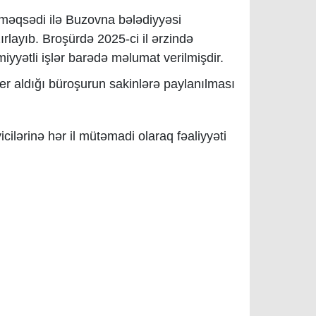
məqsədi ilə Buzovna bələdiyyəsi
rlayıb. Broşürdə 2025-ci il ərzində
iyyətli işlər barədə məlumat verilmişdir.
er aldığı büroşurun sakinlərə paylanılması
cilərinə hər il mütəmadi olaraq fəaliyyəti