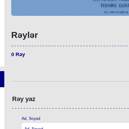
Rəylər
0
Rəy
Rəy yaz
Ad, Soyad