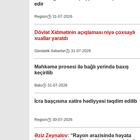
edir
Region
31-07-2026
Dövlət Xidmətinin açıqlaması niyə çoxsaylı
suallar yaratdı
Gündəlik Xəbərlər
31-07-2026
Məhkəmə prosesi ilə bağlı yerində baxış
keçirilib
Bakı
31-07-2026
İcra başçısına xatirə hədiyyəsi təqdim edilib
Region
30-07-2026
Əziz Zeynalov
: “Rayon ərazisində həyata