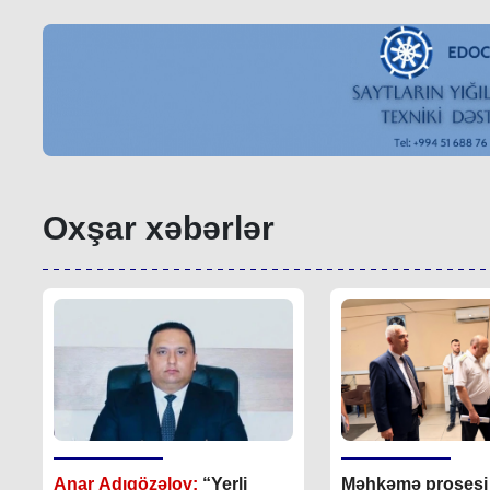
Oxşar xəbərlər
Anar Adıgözəlov:
“
Yerli
Məhkəmə prosesi i