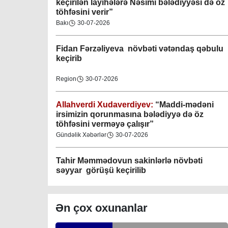
keçirilən layihələrə Nəsimi bələdiyyəsi də öz
töhfəsini verir”
Gəncə şəhəri Nizami bələdiyyəsi
Bakı
30-07-2026
08-04-2023
Fidan F
ərzəliyeva növbəti vətəndaş qəbulu
M.Ə.Rəsuzladə bələdiyyəsi
keçirib
07-04-2023
Region
30-07-2026
Xətai bələdiyyəsi
07-04-2023
Allahverdi Xudaverdiyev:
“Maddi-mədəni
irsimizin qorunmasına bələdiyyə də öz
töhfəsini verməyə çalışır”
Mingəçevir bələdiyyəsi
Gündəlik Xəbərlər
30-07-2026
06-04-2023
Tahir Məmmədovun sakinlərlə növbəti
Nəsimi bələdiyyəsi
səyyar görüşü keçirilib
06-04-2023
Bakı
29-07-2026
Nərimanov bələdiyyəsi
Ən çox oxunanlar
06-04-2023
Elşad Vəliyev:
“Əhalinin təhlükəsizliyinin
təmin olunması və fövqəladə hallara operativ