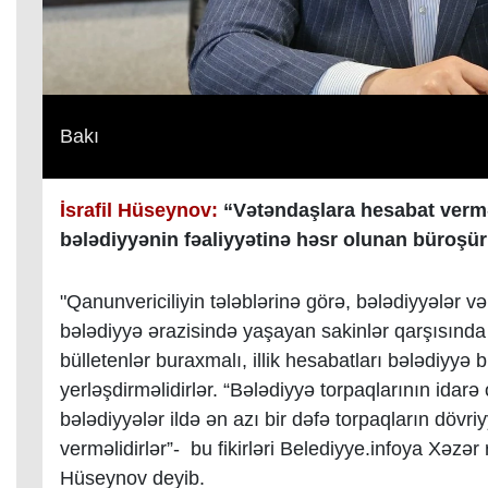
Bakı
İsrafil Hüseynov:
“Vətəndaşlara hesabat verm
bələdiyyənin fəaliyyətinə həsr olunan büroşür
"Qanunvericiliyin tələblərinə görə, bələdiyyələr v
bələdiyyə ərazisində yaşayan sakinlər qarşısında
bülletenlər buraxmalı, illik hesabatları bələdiyyə
yerləşdirməlidirlər. “Bələdiyyə torpaqlarının ida
bələdiyyələr ildə ən azı bir dəfə torpaqların dövri
verməlidirlər”- bu fikirləri Belediyye.infoya Xəzər
Hüseynov deyib.