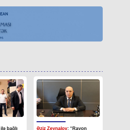
lə bağlı
Əziz Zeynalov
: “Rayon