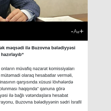
-
+
ək məqsədi ilə Buzovna bələdiyyəsi
 hazırlayıb”
ə onların müvafiq nəzarət komissiyaları
 mütəmadi olaraq hesabatlar verməli,
 binasının qarşısında xüsusi lövhələrdə
rə olunması haqqında” qanuna görə
yyəsi ilə bağlı vətəndaşlara hesabat
 rayonu, Buzovna bələdiyyənin sədri İsrafil