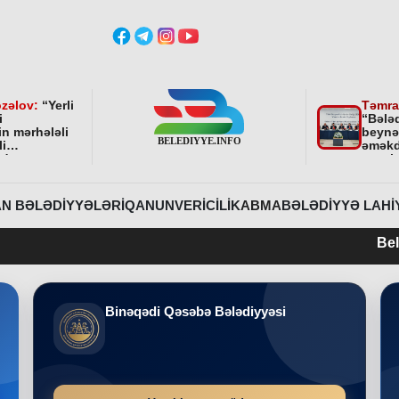
zəlov:
“
Yerli
Təmra
i
“Bələ
in mərhələli
beynə
li
əməkd
ndə
qurul
ni bundan
əhəmi
davam
r
”
N BƏLƏDIYYƏLƏRI
QANUNVERICILIK
ABMA
BƏLƏDIYYƏ LAHI
Belediyye.info 2
Binəqədi Qəsəbə Bələdiyyəsi