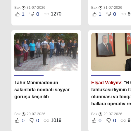
bundan sonra da davam
Bakı
31-07-2026
Bakı
31-07-2026
etdirəcəkdir
”
1
0
1
0
1270
8
Tahir Məmmədovun
Elşad Vəliyev:
“Əh
sakinlərlə növbəti səyyar
təhlükəsizliyinin 
görüşü keçirilib
olunması və fövq
hallara operativ r
göstərilməsi bələ
Bakı
29-07-2026
Bakı
29-07-2026
əsas fəaliyyət
0
0
0
0
1019
9
istiqamətlərindən 