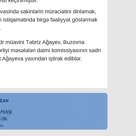
ti keçirilmişdir.
çivəsində sakinlərin müraciətini dinləmək,
i istiqamətində birgə fəaliyyət göstərmək
.
sədr müavini Təbriz Ağayev, Buzovna
rliyi məsələləri daimi komissiyasının sədri
 Ağayeva yaxından iştirak ediblər.