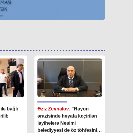
lə bağlı
Əziz Zeynalov
: “Rayon
ilib
ərazisində həyata keçirilən
layihələrə Nəsimi
bələdiyyəsi də öz töhfəsini