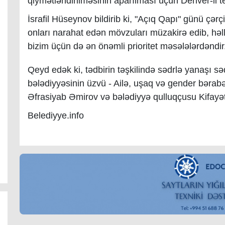
qiymətləndirilməsinin aparılması üçün Denver-ll tes
İsrafil Hüseynov bildirib ki, "Açıq Qapı" günü çər
onları narahat edən mövzuları müzakirə edib, həll
bizim üçün də ən önəmli prioritet məsələlərdəndir
Qeyd edək ki, tədbirin təşkilində sədrlə yanaşı 
bələdiyyəsinin üzvü - Ailə, uşaq və gender bərabə
Əfrasiyab Əmirov və bələdiyyə qulluqçusu Kifayət
Belediyye.info