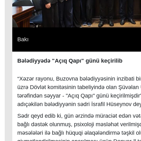
Bakı
Bələdiyyədə "Açıq Qapı" günü keçirilib
“Xəzər rayonu, Buzovna bələdiyyəsinin inzibati b
üzrə Dövlət komitəsinin tabeliyində olan Şüvəlan
tərəfindən səyyar - "Açıq Qapı" günü keçirilmişdi
adıçəkilən bələdiyyənin sədri İsrafil Hüseynov dey
Sədr qeyd edib ki, gün ərzində müraciət edən vətə
bağlı dəstək olunmuş, psixoloji məsləhət verilmi
məsələləri ilə bağlı hüquqi əlaqələndirmə təşkil 