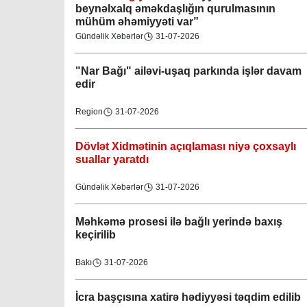
beynəlxalq əməkdaşlığın qurulmasının
mühüm əhəmiyyəti var”
Gündəlik Xəbərlər
31-07-2026
"Nar Bağı" ailəvi-uşaq parkında işlər davam
edir
Region
31-07-2026
Dövlət Xidmətinin açıqlaması niyə çoxsaylı
suallar yaratdı
Gündəlik Xəbərlər
31-07-2026
Məhkəmə prosesi ilə bağlı yerində baxış
keçirilib
Bakı
31-07-2026
İcra başçısına xatirə hədiyyəsi təqdim edilib