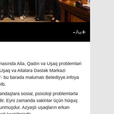
-
+
inasında Ailə, Qadın və Uşaq problemləri
 Uşaq və Ailələrə Dəstək Mərkəzi
r”- bu barədə məlumatı Belediyye.infoya
ib.
ndaşlara sosial, psixoloji problemlərlə
şdir. Eyni zamanda sakinlər üçün hüquq
olunmuşdur. Azyaşlı uşaqların erkən