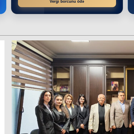
Vergi borcunu ödə
r