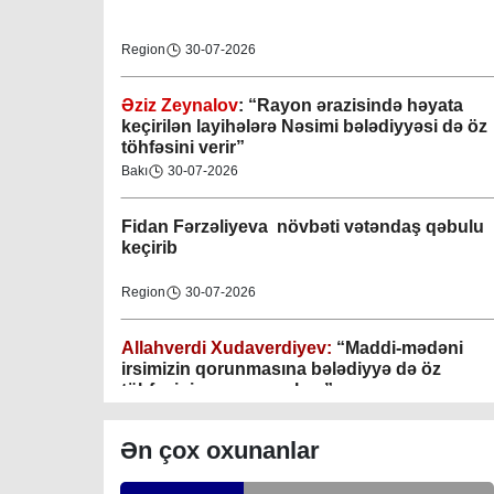
Region
30-07-2026
Əziz Zeynalov
: “Rayon ərazisində həyata
Gəncə şəhəri Nizami bələdiyyəsi
keçirilən layihələrə Nəsimi bələdiyyəsi də öz
töhfəsini verir”
08-04-2023
Bakı
30-07-2026
M.Ə.Rəsuzladə bələdiyyəsi
Fidan F
ərzəliyeva növbəti vətəndaş qəbulu
07-04-2023
keçirib
Xətai bələdiyyəsi
Region
30-07-2026
07-04-2023
Allahverdi Xudaverdiyev:
“Maddi-mədəni
Mingəçevir bələdiyyəsi
irsimizin qorunmasına bələdiyyə də öz
töhfəsini verməyə çalışır”
06-04-2023
Gündəlik Xəbərlər
30-07-2026
Ən çox oxunanlar
Nəsimi bələdiyyəsi
Tahir Məmmədovun sakinlərlə növbəti
06-04-2023
səyyar görüşü keçirilib