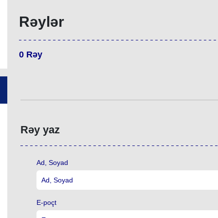
Rəylər
0
Rəy
Rəy yaz
Ad, Soyad
E-poçt