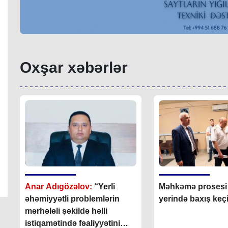
Oxşar xəbərlər
Anar Adıgözəlov:
“
Yerli
Məhkəmə prosesi i
əhəmiyyətli problemlərin
yerində baxış keçir
mərhələli şəkildə həlli
istiqamətində fəaliyyətini