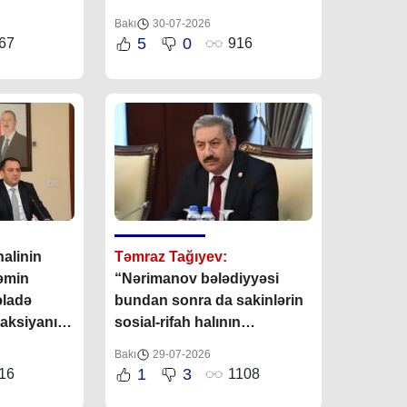
verir”
Bakı
30-07-2026
5
0
67
916
alinin
Təmraz Tağıyev:
təmin
“Nərimanov bələdiyyəsi
əladə
bundan sonra da sakinlərin
eaksiyanın
sosial-rifah halının
diyyənin
yaxşılaşdırılmasına öz
Bakı
29-07-2026
töhfəsini verəcəkdir”
1
3
16
1108
biridir”