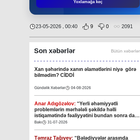
Təmraz Tağıyev:
“Nərimanov bələdiyyəsi
Yoxlamağa keç
bundan sonra da sakinlərin sosial-rifah
halının yaxşılaşdırılmasına öz töhfəsini
verəcəkdir”
Bakı
29-07-2026
23-05-2026 , 00:40
9
0
2091
Keçmişdən gələcəyə - toplaşaq muzeylərə!
Son xəbərlər
Bütün xəbərlə
Elmi-Praktik Məsələlər
07-08-2026
Xan şəhərində xanın əlamətlərini niyə görə
bilmədim? CİDDİ
Gündəlik Xəbərlər
04-08-2026
Anar Adıgözəlov:
“
Yerli əhəmiyyətli
problemlərin mərhələli şəkildə həlli
istiqamətində fəaliyyətini bundan sonra da
davam etdirəcəkdir
”
Bakı
31-07-2026
Təmraz Tağıyev:
“Bələdiyyələr arasında