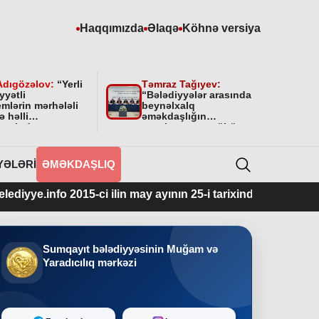
Haqqımızda
Əlaqə
Köhnə versiya
Adıgözəlov:
“
Yerli
Təmraz Tağıyev:
yyətli
“Bələdiyyələr arasında
mlərin mərhələli
beynəlxalq
ə həlli
əməkdaşlığın
amətində
qurulmasının mühüm
yyətini bundan
əhəmiyyəti var”
 da davam
cəkdir
”
YƏLƏRI
ƏMƏKDAŞLIQ
2015-ci ilin may ayının 25-i tarixindən fəaliyyətdədir.
Sumqayıt bələdiyyəsinin Muğam və
Yaradıcılıq mərkəzi