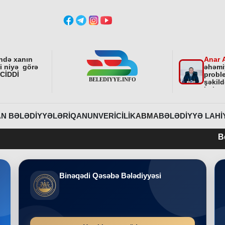
ndə xanın
Anar 
ni niyə görə
əhəmi
 CİDDİ
proble
şəkild
istiq
fəali
sonra
etdirə
N BƏLƏDIYYƏLƏRI
QANUNVERICILIK
ABMA
BƏLƏDIYYƏ LAHI
Belediyye.info 
Binəqədi Qəsəbə Bələdiyyəsi