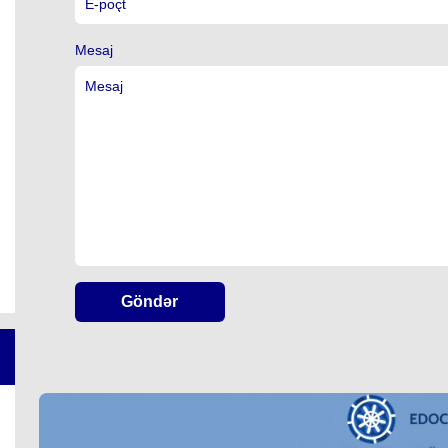
Mesaj
Göndər