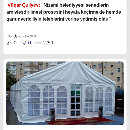
Vüqar Quliyev:
“Nizami bələdiyyəsi sənədlərin
arxıvləşdirilməsi prosesini həyata keçirməklə həmdə
qanunvericiliyin tələblərini yerinə yetirmiş oldu”
Bakı
26-06-2026
0
0
1250