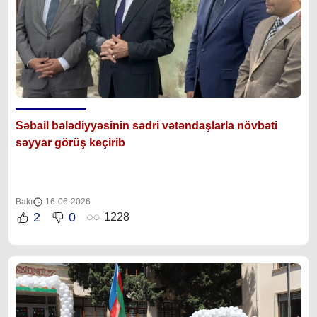
Səbail bələdiyyəsinin sədri vətəndaşlarla növbəti
səyyar görüş keçirib
Bakı
16-06-2026
2
0
1228