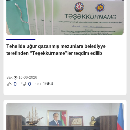
Təhsildə uğur qazanmış məzunlara bələdiyyə
tərəfindən “Təşəkkürnamə”lər təqdim edilib
Bakı
16-06-2026
0
0
1664