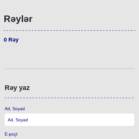
Rəylər
0
Rəy
Rəy yaz
Ad, Soyad
E-poçt