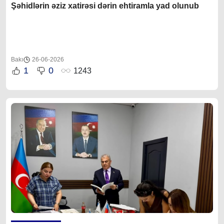
Şəhidlərin əziz xatirəsi dərin ehtiramla yad olunub
Bakı
26-06-2026
1
0
1243