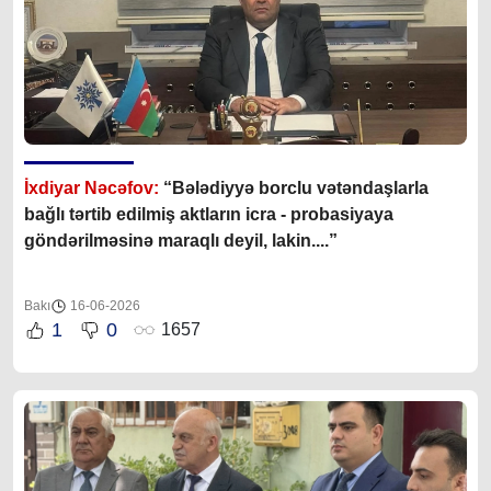
İxdiyar Nəcəfov:
“Bələdiyyə borclu vətəndaşlarla
bağlı tərtib edilmiş aktların icra - probasiyaya
göndərilməsinə maraqlı deyil, lakin....”
Bakı
16-06-2026
1
0
1657