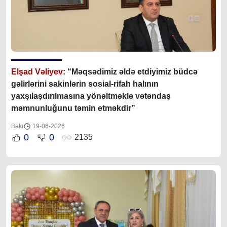
Elşad Vəliyev:
“Məqsədimiz əldə etdiyimiz büdcə
gəlirlərini sakinlərin sosial-rifah halının
yaxşılaşdırılmasına yönəltməklə vətəndaş
məmnunluğunu təmin etməkdir”
Bakı
19-06-2026
0
0
2135