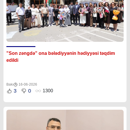
"Son zəngdə" ona bələdiyyənin hədiyyəsi təqdim
edildi
Bakı
16-06-2026
3
0
1300