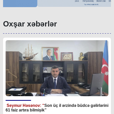
Oxşar xəbərlər
Seymur Həsənov: “
Son üç il ərzində büdcə gəlirlərini
61 faiz artıra bilmişik”