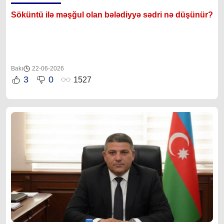
Söküntü ilə məşğul olan bələdiyyə sədri nə düşünür?
Bakı
22-06-2026
3
0
1527