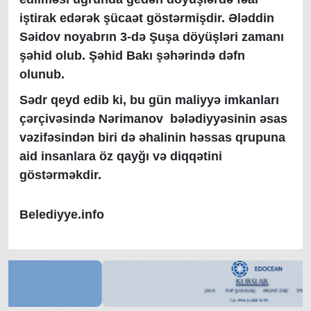
iştirak edərək şücaət göstərmişdir. Ələddin
Səidov noyabrın 3-də Şuşa döyüşləri zamanı
şəhid olub. Şəhid Bakı şəhərində dəfn
olunub.
Sədr qeyd edib ki, bu gün maliyyə imkanları
çərçivəsində Nərimanov bələdiyyəsinin əsas
vəzifəsindən biri də əhalinin həssas qrupuna
aid insanlara öz qayğı və diqqətini
göstərməkdir.
Belediyye.info