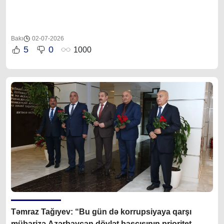
Bakı
02-07-2026
5
0
1000
Təmraz Tağıyev: “Bu gün də korrupsiyaya qarşı
mübarizə Azərbaycan dövlət başçısının prioritet