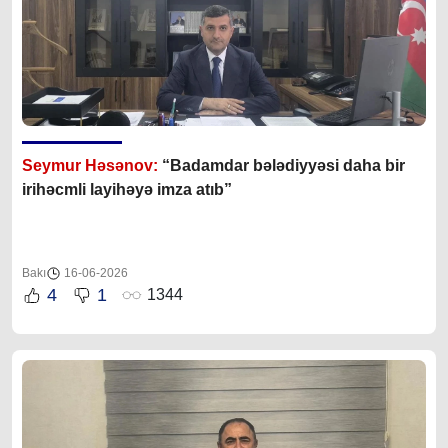
Seymur Həsənov:
“Badamdar bələdiyyəsi daha bir
irihəcmli layihəyə imza atıb”
Bakı
16-06-2026
4
1
1344