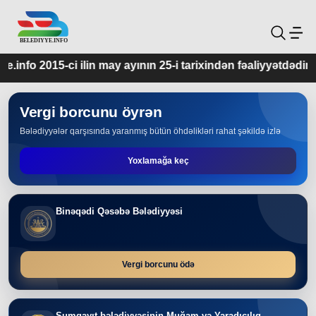
ay ayının 25-i tarixindən fəaliyyətdədir.
Vergi borcunu öyrən
Bələdiyyələr qarşısında yaranmış bütün öhdəlikləri rahat şəkildə izlə
Yoxlamağa keç
Binəqədi Qəsəbə Bələdiyyəsi
Vergi borcunu ödə
Sumqayıt bələdiyyəsinin Muğam və Yaradıcılıq