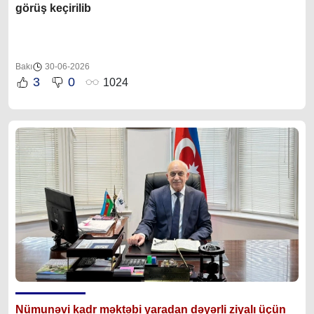
görüş keçirilib
Bakı
30-06-2026
3
0
1024
Nümunəvi kadr məktəbi yaradan dəyərli ziyalı üçün