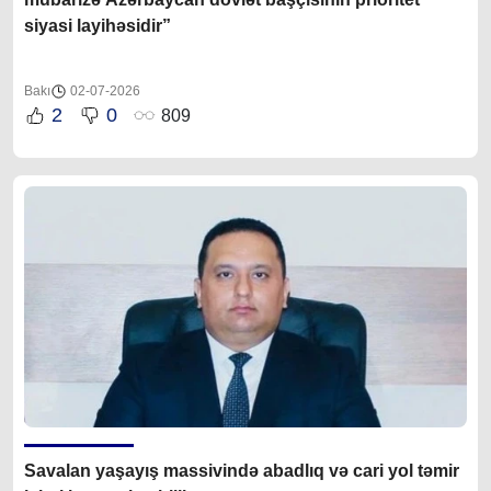
siyasi layihəsidir”
Bakı
02-07-2026
2
0
809
Savalan yaşayış massivində abadlıq və cari yol təmir