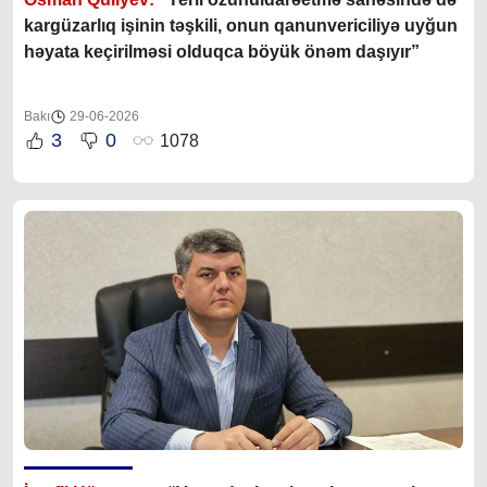
kargüzarlıq işinin təşkili, onun qanunvericiliyə uyğun
həyata keçirilməsi olduqca böyük önəm daşıyır”
Bakı
29-06-2026
3
0
1078