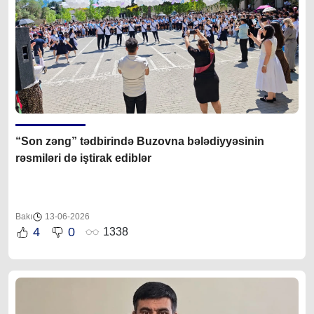
“Son zəng” tədbirində Buzovna bələdiyyəsinin
rəsmiləri də iştirak ediblər
Bakı
13-06-2026
4
0
1338