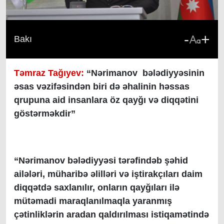
-
+
Bakı
Təmraz Tağıyev:
“Nərimanov bələdiyyəsinin
əsas vəzifəsindən biri də əhalinin həssas
qrupuna aid insanlara öz qayğı və diqqətini
göstərməkdir”
“Nərimanov bələdiyyəsi tərəfindəb şəhid
ailələri, müharibə əlilləri və iştirakçıları daim
diqqətdə saxlanılır, onların qayğıları ilə
mütəmadi maraqlanılmaqla yaranmış
çətinliklərin aradan qaldırılması istiqamətində