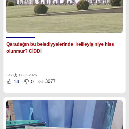
Qarada
ğın bu
bələdiyyələrində irəliləyiş niyə hiss
olunmur? CİDDİ
Bakı
17-06-2026
14
0
3077