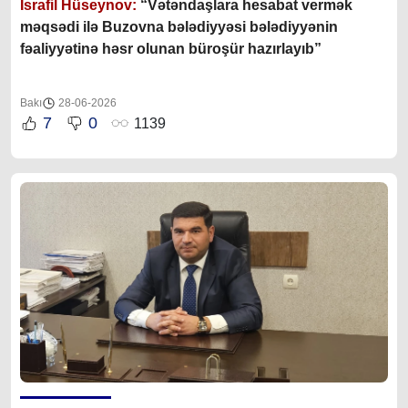
İsrafil Hüseynov:
“Vətəndaşlara hesabat vermək
məqsədi ilə Buzovna bələdiyyəsi bələdiyyənin
fəaliyyətinə həsr olunan büroşür hazırlayıb”
Bakı
28-06-2026
7
0
1139