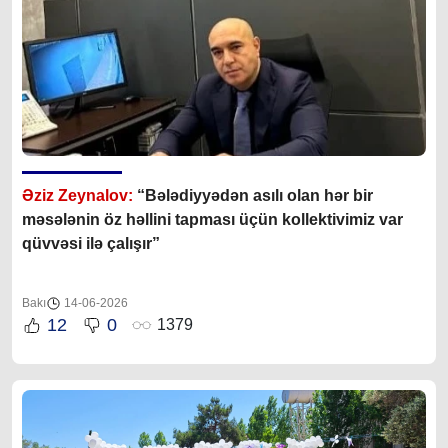
Əziz Zeynalov:
“Bələdiyyədən asılı olan hər bir
məsələnin öz həllini tapması üçün kollektivimiz var
qüvvəsi ilə çalışır”
Bakı
14-06-2026
12
0
1379