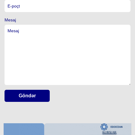
Mesaj
Göndər