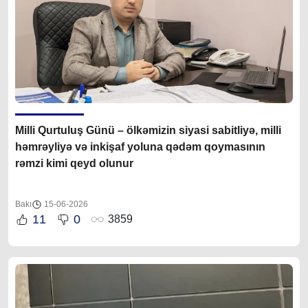
Milli Qurtuluş Günü – ölkəmizin siyasi sabitliyə, milli
həmrəyliyə və inkişaf yoluna qədəm qoymasının
rəmzi kimi qeyd olunur
Bakı
15-06-2026
11
0
3859