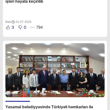
işləri həyata keçirilib
Bakı
01-07-2026
3
0
794
Yasamal bələdiyyəsində Türkiyəli həmkarları ilə