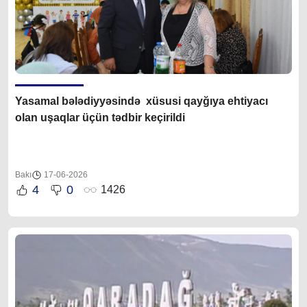
Yasamal bələdiyyəsində xüsusi qayğıya ehtiyacı
olan uşaqlar üçün tədbir keçirildi
Bakı
17-06-2026
4
0
1426