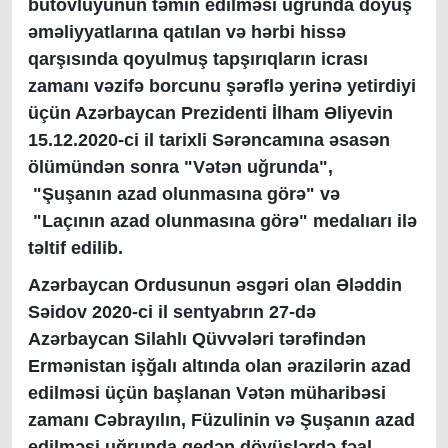
bütövlüyünün təmin edilməsi uğrunda döyüş
əməliyyatlarına qatılan və hərbi hissə
qarşısında qoyulmuş tapşırıqların icrası
zamanı vəzifə borcunu şərəflə yerinə yetirdiyi
üçün Azərbaycan Prezidenti İlham Əliyevin
15.12.2020-ci il tarixli Sərəncamına əsasən
ölümündən sonra "Vətən uğrunda",
"Şuşanın azad olunmasına görə" və
"Laçının azad olunmasına görə" medalıarı ilə
təltif edilib.
Azərbaycan Ordusunun əsgəri olan Ələddin
Səidov 2020-ci il sentyabrın 27-də
Azərbaycan Silahlı Qüvvələri tərəfindən
Ermənistan işğalı altında olan ərazilərin azad
edilməsi üçün başlanan Vətən müharibəsi
zamanı Cəbrayılın, Füzulinin və Şuşanın azad
edilməsi uğrunda gedən döyüşlərdə fəal