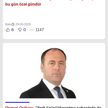
bu gün özəl gündür
Bakı
29-06-2026
6
0
1147
Osman Quliyev:
“Yerli özünüidarəetmə sahəsində də