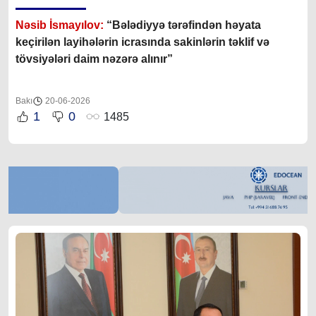
Nəsib İsmayılov:
“B
ələdiyyə tərəfindən həyata
keçirilən layihələrin icrasında sakinlərin təklif və
tövsiyələri daim nəzərə alınır
”
Bakı
20-06-2026
1
0
1485