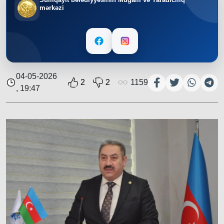
mərkəzi
04-05-2026
2
2
1159
, 19:47