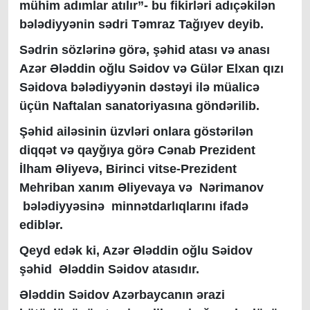
mühim adımlar atılır”- bu fikirləri adıçəkilən
bələdiyyənin sədri Təmraz Tağıyev deyib.
Sədrin sözlərinə görə, şəhid atası və anası
Azər Ələddin oğlu Səidov və Gülər Elxan qızı
Səidova bələdiyyənin dəstəyi ilə müalicə
üçün Naftalan sanatoriyasına göndərilib.
Şəhid ailəsinin üzvləri onlara göstərilən
diqqət və qayğıya görə Cənab Prezident
İlham Əliyevə, Birinci vitse-Prezident
Mehriban xanım Əliyevaya və Nərimanov
bələdiyyəsinə minnətdarlıqlarını ifadə
ediblər.
Qeyd edək ki, Azər Ələddin oğlu Səidov
şəhid Ələddin Səidov atasıdır.
Ələddin Səidov Azərbaycanın ərazi