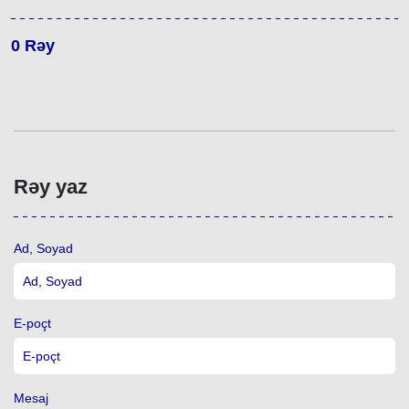
0
Rəy
Rəy yaz
Ad, Soyad
E-poçt
Mesaj