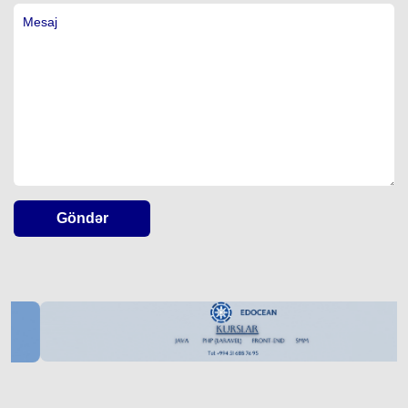
Göndər