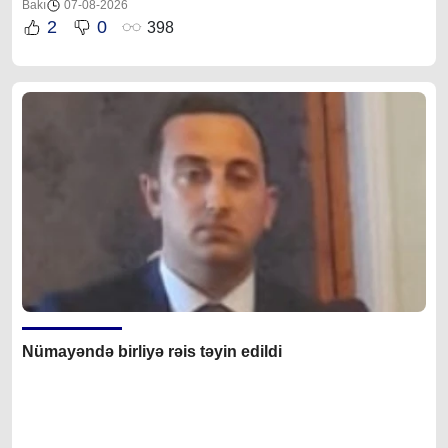
Bakı
07-08-2026
2
0
398
Nümayəndə birliyə rəis təyin edildi