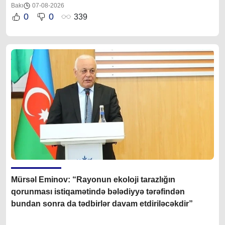
Bakı
07-08-2026
0
0
339
Mürsəl Eminov: “Rayonun ekoloji tarazlığın
qorunması istiqamətində bələdiyyə tərəfindən
bundan sonra da tədbirlər davam etdiriləcəkdir”