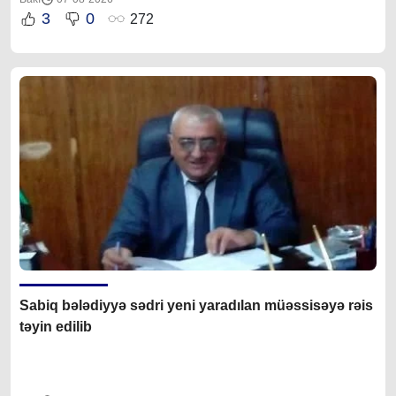
3
0
272
Sabiq bələdiyyə sədri yeni yaradılan müəssisəyə rəis
təyin edilib