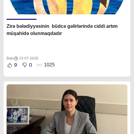
Zirə bələdiyyəsinin büdcə gəlirlərində ciddi artım
müşahidə olunmaqdadır
Bakı
23-07-2026
9
0
1025