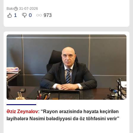
Bakı
31-07-2026
1
0
973
Əziz Zeynalov
: “Rayon ərazisində həyata keçirilən
layihələrə Nəsimi bələdiyyəsi də öz töhfəsini verir”