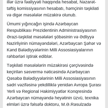
illər üzrə fəaliyyəti haqqında hesabat, Nəzarət-
təftiş komissiyasının hesabatı, həmçinin təşkilati
və digər məsələlər müzakirə olunub.
Ümumi yığıncağın işində Azərbaycan
Respublikası Prezidentinin Administrasiyasının
Ərazi-təşkilat məsələləri şöbəsinin və Ədliyyə
Nazirliyinin nümayəndələri, Azərbaycan Şəhər və
Kənd Bələdiyyələrinin Milli Assosiasiyalarının
rəhbərləri iştirak ediblər.
Təşkilati məsələlərin müzakirəsi çərçivəsində
keçirilən səsvermə nəticəsində Azərbaycan
Qəsəbə Bələdiyyələrinin Milli Assosiasiyasının
sədri vəzifəsinə yekdilliklə yenidən Avropa Şurası
Yerli və Regional Hakimiyyətlər Konqresində
Azərbaycan nümayəndə heyətinin üzvü, texnika
elmləri üzrə fəlsəfə doktoru, M.Ə.Rəsulzadə