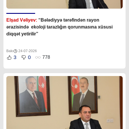
Elşad Vəliyev:
“Bələdiyyə tərəfindən rayon
ərazisində ekoloji tarazlığın qorunmasına xüsusi
diqqət yetirilir”
Bakı
24-07-2026
3
0
778