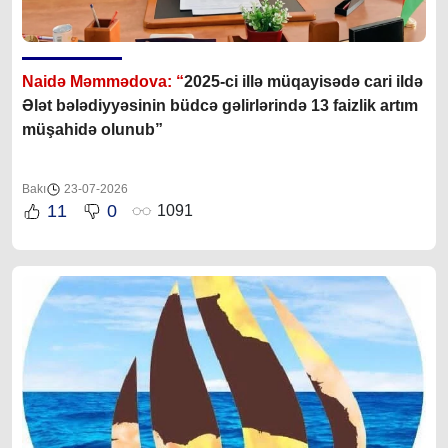
Naidə Məmmədova: “
2025-ci illə müqayisədə cari ildə
Ələt bələdiyyəsinin büdcə gəlirlərində 13 faizlik artım
müşahidə olunub”
Bakı
23-07-2026
11
0
1091