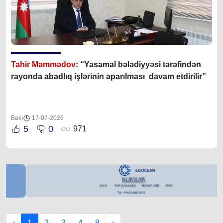
Tahir Məmmədov
: “Yasamal bələdiyyəsi tərəfindən
rayonda abadlıq işlərinin aparılması davam etdirilir”
Bakı
17-07-2026
5
0
971
‹
1
2
3
4
8
›