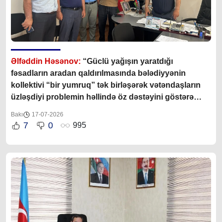
Əlfəddin Həsənov:
“Güclü yağışın yaratdığı
fəsadların aradan qaldırılmasında bələdiyyənin
kollektivi “bir yumruq” tək birləşərək vətəndaşların
üzləşdiyi problemin həllində öz dəstəyini göstərə
bildilər”
Bakı
17-07-2026
7
0
995