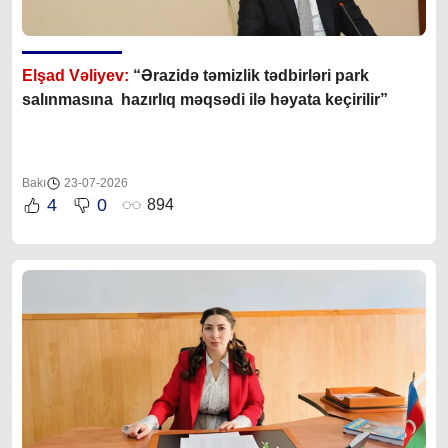
Elşad Vəliyev:
“Ərazidə təmizlik tədbirləri park
salınmasına hazırlıq məqsədi ilə həyata keçirilir”
Bakı
23-07-2026
4
0
894