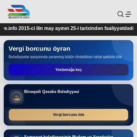
ay ayının 25-i tarixindən fəaliyyətdədir.
Vergi borcunu öyrən
Bələdiyyələr qarşısında yaranmış bütün öhdəlikləri rahat şəkildə izlə
Yoxlamağa keç
Binəqədi Qəsəbə Bələdiyyəsi
Vergi borcunu ödə
Sumqayıt bələdiyyəsinin Muğam və Yaradıcılıq