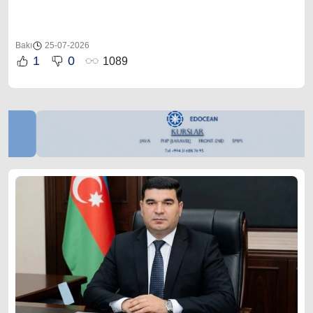
Bakı
25-07-2026
1
0
1089