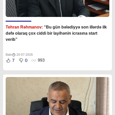
Tehran Rəhmanov
: “Bu gün bələdiyyə son illərdə ilk
dəfə olaraq çox ciddi bir layihənin icrasına start
verib”
Bakı
20-07-2026
7
0
993