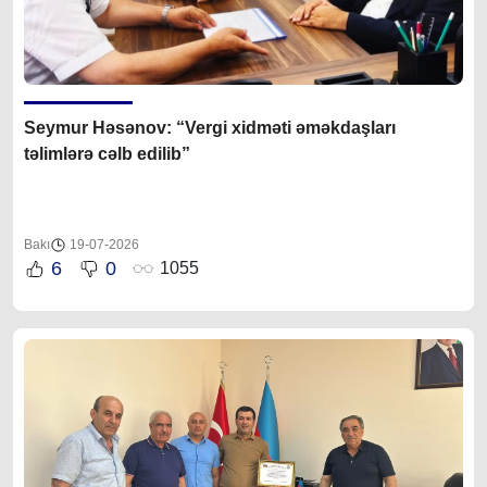
Seymur Həsənov: “Vergi xidməti əməkdaşları
təlimlərə cəlb edilib”
Bakı
19-07-2026
6
0
1055