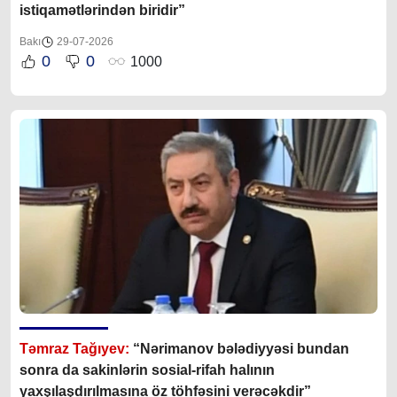
istiqamətlərindən biridir”
Bakı
29-07-2026
0
0
1000
Təmraz Tağıyev:
“Nərimanov bələdiyyəsi bundan
sonra da sakinlərin sosial-rifah halının
yaxşılaşdırılmasına öz töhfəsini verəcəkdir”