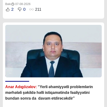
Bakı
07-08-2026
2
0
211
Anar Adıgözəlov:
“
Yerli əhəmiyyətli problemlərin
mərhələli şəkildə həlli istiqamətində fəaliyyətini
bundan sonra da davam etdirəcəkdir
”