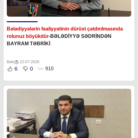
Bələdiyyələrin fəaliyyətinin dürüst çatdırılmasında
rolunuz böyükdür-
BƏLƏDİYYƏ SƏDRİNDƏN
BAYRAM TƏBRİKİ
Bakı
22-07-2026
6
0
910