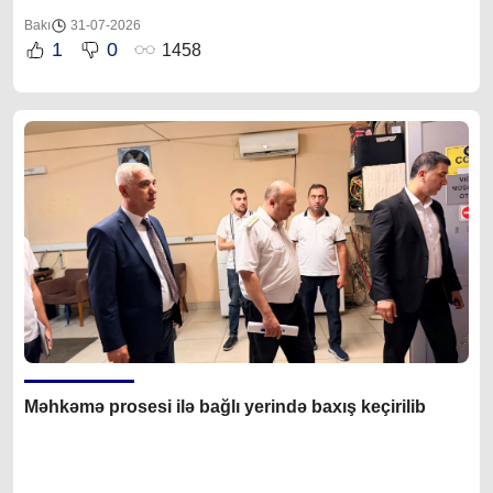
Bakı
31-07-2026
1
0
1458
Məhkəmə prosesi ilə bağlı yerində baxış keçirilib