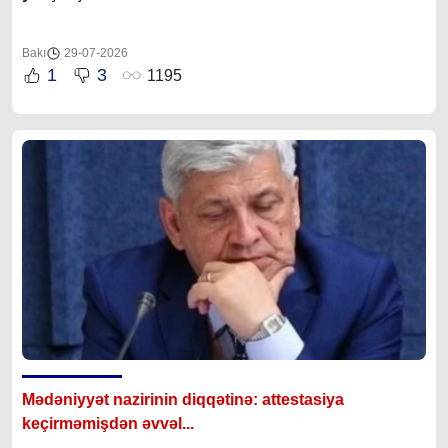
Bakı
29-07-2026
1
3
1195
Mədəniyyət nazirinin diqqətinə: attestasiya
ke
çirməmişdən əvvəl...