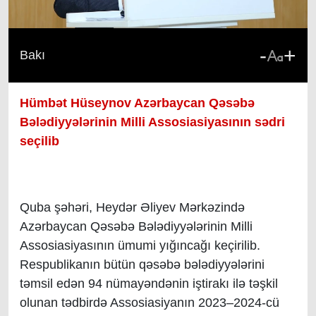
-
+
Bakı
Hümbət Hüseynov Azərbaycan Qəsəbə
Bələdiyyələrinin Milli Assosiasiyasının sədri
seçilib
Quba şəhəri, Heydər Əliyev Mərkəzində
Azərbaycan Qəsəbə Bələdiyyələrinin Milli
Assosiasiyasının ümumi yığıncağı keçirilib.
Respublikanın bütün qəsəbə bələdiyyələrini
təmsil edən 9
4
nümayəndənin iştirakı ilə təşkil
olunan tədbirdə Assosiasiyanın 2023–2024-cü