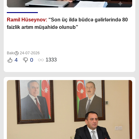
Ramil Hüseynov:
“Son üç ildə büdcə gəlirlərində 80
faizlik artım müşahidə olunub”
Bakı
24-07-2026
4
0
1333