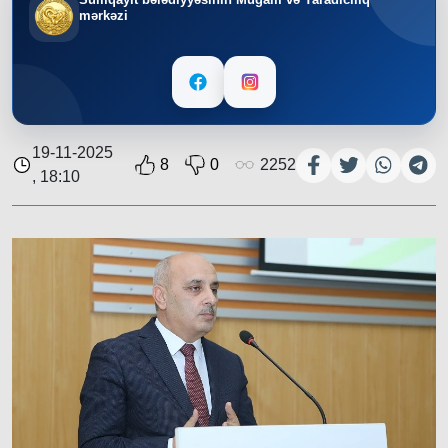
mərkəzi
19-11-2025
8
0
2252
, 18:10