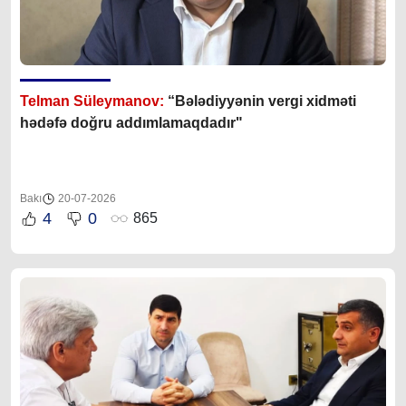
Telman Süleymanov:
“Bələdiyyənin vergi xidməti
hədəfə doğru addımlamaqdadır"
Bakı
20-07-2026
4
0
865