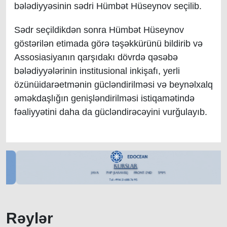
bələdiyyəsinin sədri Hümbət Hüseynov seçilib.
Sədr seçildikdən sonra Hümbət Hüseynov
göstərilən etimada görə təşəkkürünü bildirib və
Assosiasiyanın qarşıdakı dövrdə qəsəbə
bələdiyyələrinin institusional inkişafı, yerli
özünüidarəetmənin gücləndirilməsi və beynəlxalq
əməkdaşlığın genişləndirilməsi istiqamətində
fəaliyyətini daha da gücləndirəcəyini vurğulayıb.
Rəylər