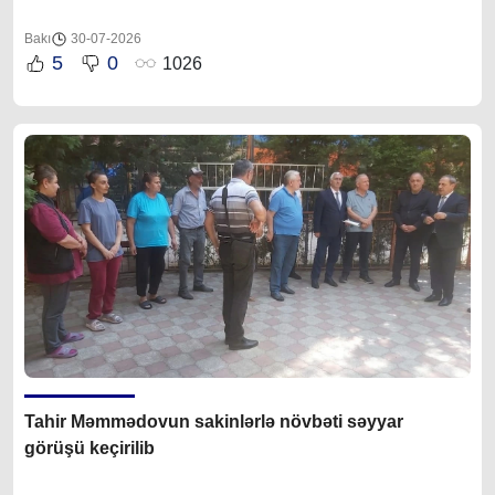
Bakı
30-07-2026
5
0
1026
Tahir Məmmədovun sakinlərlə növbəti səyyar
görüşü keçirilib