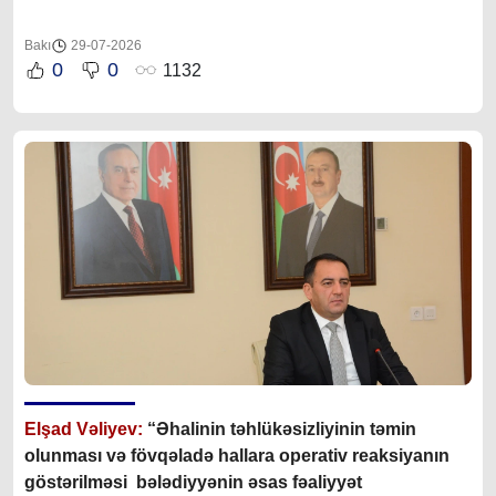
Bakı
29-07-2026
0
0
1132
Elşad Vəliyev:
“Əhalinin təhlükəsizliyinin təmin
olunması və fövqəladə hallara operativ reaksiyanın
göstərilməsi bələdiyyənin əsas fəaliyyət