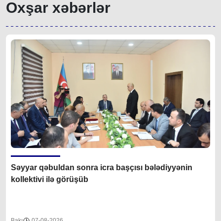
Oxşar xəbərlər
Səyyar qəbuldan sonra icra başçısı bələdiyyənin
kollektivi ilə görüşüb
Bakı
07-08-2026