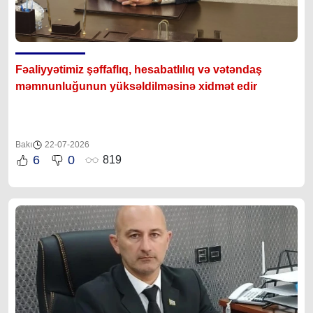
Fəaliyyətimiz şəffaflıq, hesabatlılıq və vətəndaş
məmnunluğunun yüksəldilməsinə xidmət edir
Bakı
22-07-2026
6
0
819