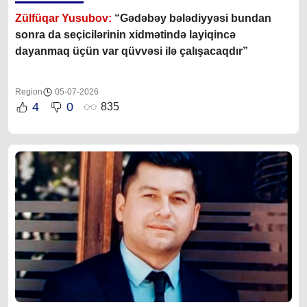
Zülfüqar Yusubov:
“Gədəbəy bələdiyyəsi bundan
sonra da seçicilərinin xidmətində layiqincə
dayanmaq üçün var qüvvəsi ilə çalışacaqdır”
Region
05-07-2026
4
0
835