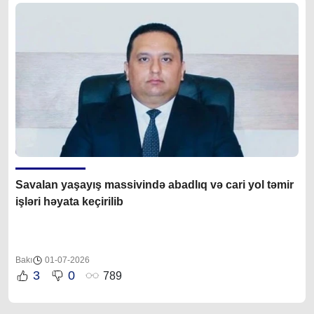
Savalan yaşayış massivində abadlıq və cari yol təmir
işləri həyata keçirilib
Bakı
01-07-2026
3
0
789