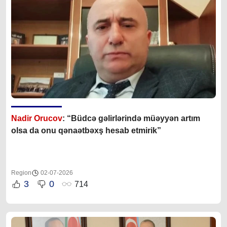
Nadir Orucov
: “Büdcə gəlirlərində müəyyən artım
olsa da onu qənaətbəxş hesab etmirik”
Region
02-07-2026
3
0
714