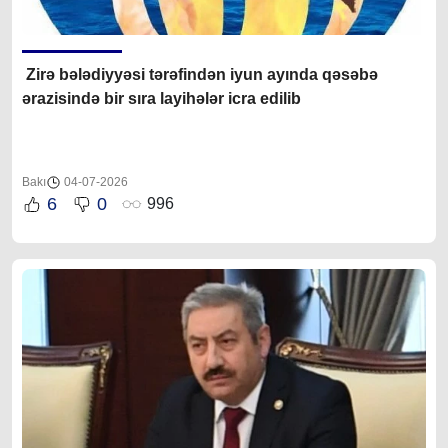
Zirə bələdiyyəsi tərəfindən iyun ayında qəsəbə
ərazisində
bir sıra
layihələr icra edilib
Bakı
04-07-2026
6
0
996