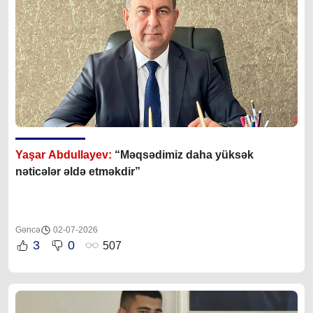
Yaşar Abdullayev:
“Məqsədimiz daha yüksək
nəticələr əldə etməkdir”
Gəncə
02-07-2026
3
0
507