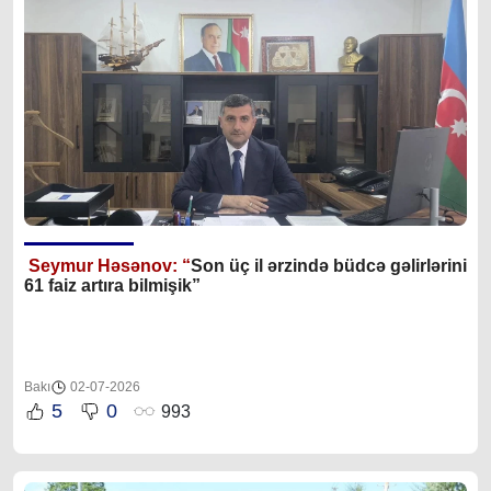
Seymur Həsənov: “
Son üç il ərzində büdcə gəlirlərini
61 faiz artıra bilmişik”
Bakı
02-07-2026
5
0
993