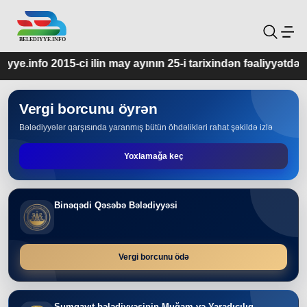
n may ayının 25-i tarixindən fəaliyyətdədir.
Vergi borcunu öyrən
Bələdiyyələr qarşısında yaranmış bütün öhdəlikləri rahat şəkildə izlə
Yoxlamağa keç
Binəqədi Qəsəbə Bələdiyyəsi
Vergi borcunu ödə
Sumqayıt bələdiyyəsinin Muğam və Yaradıcılıq