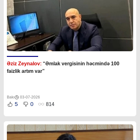
Əziz Zeynalov:
“Əmlak vergisinin həcmində 100
faizlik artım var”
Bakı
03-07-2026
5
0
814