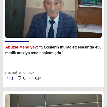
Abuzər Mehdiyev:
“Sakinlərin müraciəti əsasında 450
metlik əraziyə asfalt salınmışdır”
Region
03-07-2026
1
0
814