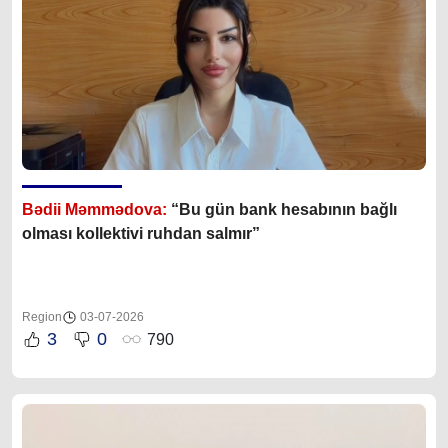
Bədii Məmmədova:
“Bu gün bank hesabının bağlı
olması kollektivi ruhdan salmır”
Region
03-07-2026
3
0
790