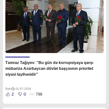
Təmraz Tağıyev: “Bu gün də korrupsiyaya qarşı
mübarizə Azərbaycan dövlət başçısının prioritet
siyasi layihəsidir”
Bakı
02-07-2026
2
0
798