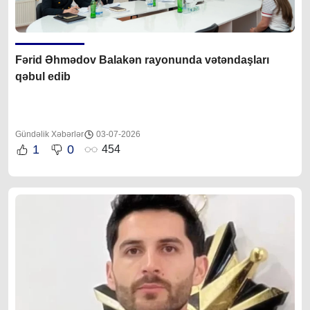
Fərid Əhmədov Balakən rayonunda vətəndaşları
qəbul edib
Gündəlik Xəbərlər
03-07-2026
1
0
454