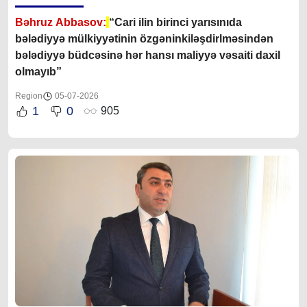
Bəhruz Abbasov:
“Cari ilin birinci yarısınıda
bələdiyyə mülkiyyətinin özgəninkiləşdirlməsindən
bələdiyyə büdcəsinə hər hansı maliyyə vəsaiti daxil
olmayıb”
Region
05-07-2026
1
0
905