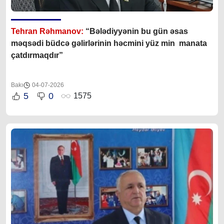
Tehran Rəhmanov:
“Bələdiyyənin bu gün əsas
məqsədi büdcə gəlirlərinin həcmini yüz min manata
çatdırmaqdır”
Bakı
04-07-2026
5
0
1575