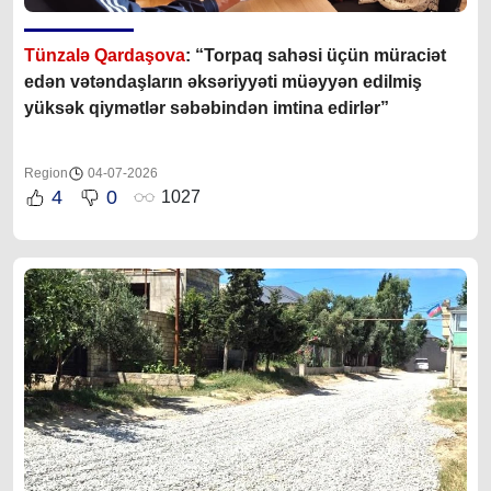
Tünzalə Qardaşova
: “Torpaq sahəsi üçün müraciət
edən vətəndaşların əksəriyyəti müəyyən edilmiş
yüksək qiymətlər səbəbindən imtina edirlər”
Region
04-07-2026
4
0
1027