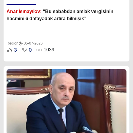
Anar İsmayılov:
“Bu səbəbdən əmlak vergisinin
həcmini 6 dəfəyədək artıra bilmişik”
Region
05-07-2026
3
0
1039