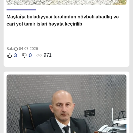
Maştağa bələdiyyəsi tərəfindən növbəti abadlıq və
cari yol təmir işləri həyata keçirilib
Bakı
04-07-2026
3
0
971