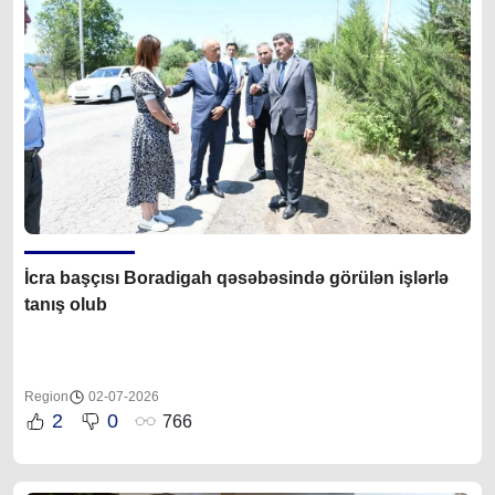
İcra başçısı Boradigah qəsəbəsində görülən işlərlə
tanış olub
Region
02-07-2026
2
0
766