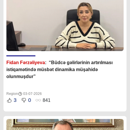
Fidan Fərzəliyeva
: “Büdcə gəlirlərinin artırılması
istiqamətində müsbət dinamika müşahidə
olunmuşdur”
Region
03-07-2026
3
0
841