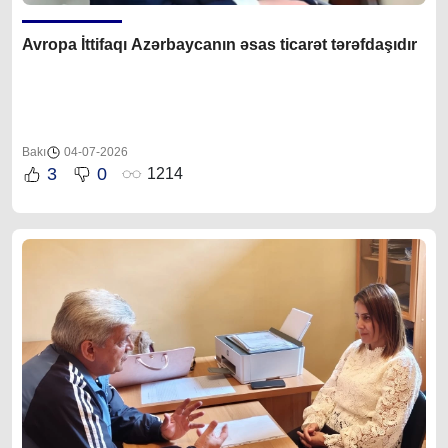
Avropa İttifaqı Azərbaycanın əsas ticarət tərəfdaşıdır
Bakı
04-07-2026
3
0
1214