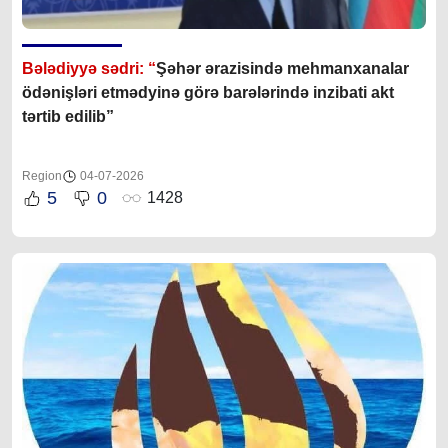
Bələdiyyə sədri: “
Şəhər ərazisində mehmanxanalar
ödənişləri etmədyinə görə barələrində inzibati akt
tərtib edilib”
Region
04-07-2026
5
0
1428