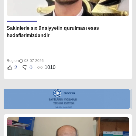
Sakinlərlə sıx ünsiyyətin qurulması əsas
hədəflərimizdəndir
Region
03-07-2026
2
0
1010