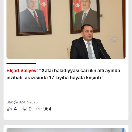
Elşad Vəliyev:
“Xətai bələdiyyəsi cari ilin altı ayında
inzibati ərazisində 17 layihə həyata keçirib”
Bakı
02-07-2026
4
0
964