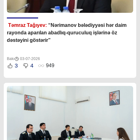
Təmraz Tağıyev:
“Nərimanov bələdiyyəsi hər daim
rayonda aparılan abadlıq-quruculuq işlərinə öz
dəstəyini göstərir”
Bakı
03-07-2026
3
4
949