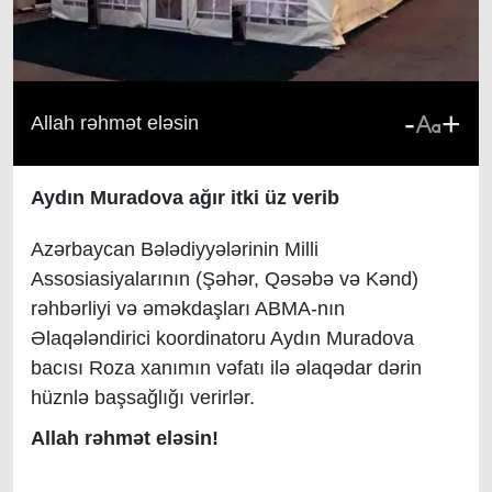
-
+
Allah rəhmət eləsin
Aydın Muradova ağır itki üz verib
Azərbaycan Bələdiyyələrinin Milli
Assosiasiyalarının (Şəhər, Qəsəbə və Kənd)
rəhbərliyi və əməkdaşları ABMA-nın
Əlaqələndirici koordinatoru Aydın Muradova
bacısı Roza xanımın vəfatı ilə əlaqədar dərin
hüznlə başsağlığı verirlər.
Allah rəhmət eləsin!