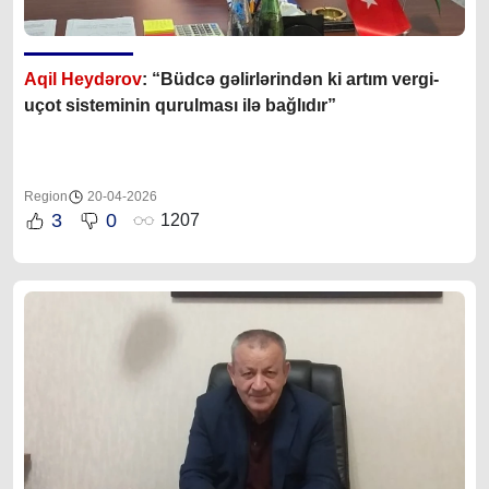
Aqil Heydərov
: “Büdcə gəlirlərindən ki artım vergi-
uçot sisteminin qurulması ilə bağlıdır”
Region
20-04-2026
3
0
1207