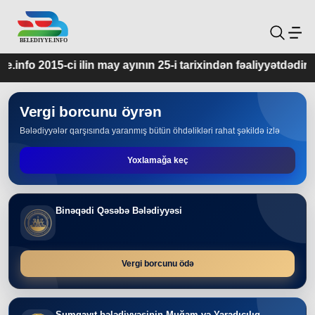
ay ayının 25-i tarixindən fəaliyyətdədir.
Vergi borcunu öyrən
Bələdiyyələr qarşısında yaranmış bütün öhdəlikləri rahat şəkildə izlə
Yoxlamağa keç
Binəqədi Qəsəbə Bələdiyyəsi
Vergi borcunu ödə
Sumqayıt bələdiyyəsinin Muğam və Yaradıcılıq