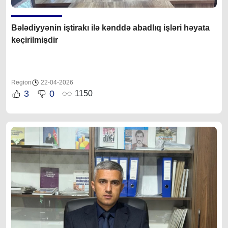
Bələdiyyənin iştirakı ilə kənddə abadlıq işləri həyata
keçirilmişdir
Region
22-04-2026
3
0
1150