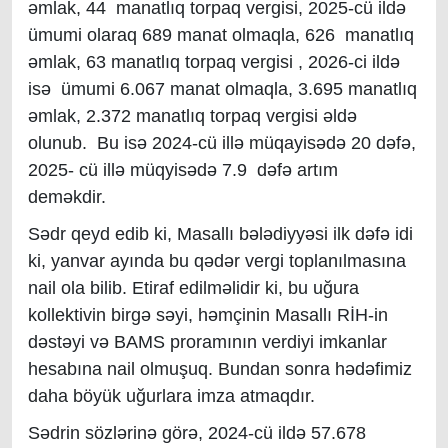
əmlak, 44 manatlıq torpaq vergisi, 2025-cü ildə
ümumi olaraq 689 manat olmaqla, 626 manatlıq
əmlak, 63 manatlıq torpaq vergisi , 2026-ci ildə
isə ümumi 6.067 manat olmaqla, 3.695 manatlıq
əmlak, 2.372 manatlıq torpaq vergisi əldə
olunub. Bu isə 2024-cü illə müqayisədə 20 dəfə,
2025- cü illə müqyisədə 7.9 dəfə artım
deməkdir.
Sədr qeyd edib ki, Masallı bələdiyyəsi ilk dəfə idi
ki, yanvar ayında bu qədər vergi toplanılmasına
nail ola bilib. Etiraf edilməlidir ki, bu uğura
kollektivin birgə səyi, həmçinin Masallı RİH-in
dəstəyi və BAMS proramının verdiyi imkanlar
hesabına nail olmuşuq. Bundan sonra hədəfimiz
daha böyük uğurlara imza atmaqdır.
Sədrin sözlərinə görə, 2024-cü ildə 57.678