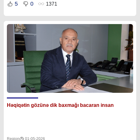
5
0
1371
Həqiqətin gözünə dik baxmağı bacaran insan
Region
01-05-2026