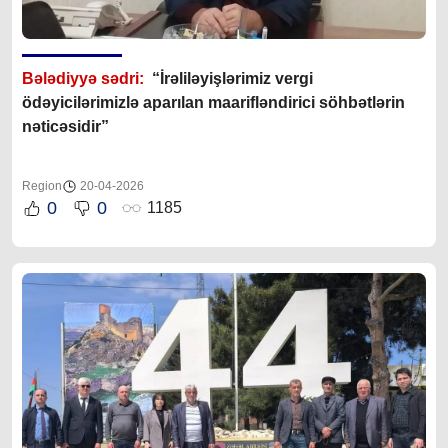
Bələdiyyə sədri:
“İrəliləyişlərimiz vergi
ödəyicilərimizlə aparılan maarifləndirici söhbətlərin
nəticəsidir”
Region
20-04-2026
0
0
1185