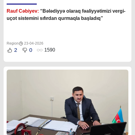
Rauf Cəbiyev:
“Bələdiyyə olaraq fəaliyyətimizi vergi-
uçot sistemini sıfırdan qurmaqla başladıq”
Region
23-04-2026
2
0
1590