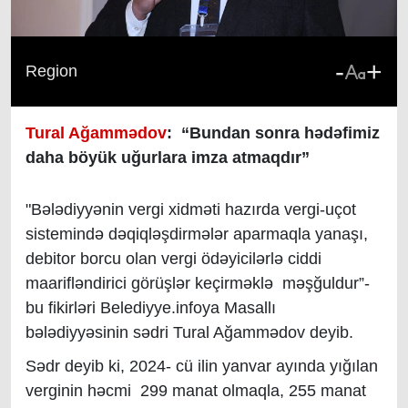
-
+
Region
Tural Ağammədov
: “Bundan sonra hədəfimiz
daha böyük uğurlara imza atmaqdır”
"Bələdiyyənin vergi xidməti hazırda vergi-uçot
sistemində dəqiqləşdirmələr aparmaqla yanaşı,
debitor borcu olan vergi ödəyicilərlə ciddi
maarifləndirici görüşlər keçirməklə məşğuldur”-
bu fikirləri Belediyye.infoya Masallı
bələdiyyəsinin sədri Tural Ağammədov deyib.
Sədr deyib ki, 2024- cü ilin yanvar ayında yığılan
verginin həcmi 299 manat olmaqla, 255 manat