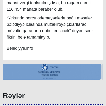
manat vergi toplanılmışdısa, bu rəqəm ötən il
116.454 manata bərabər olub.
“Yekunda borcu ödəməyənlərlə bağlı məsələr
bələdiyyə iclasında müzakirəyə çıxarılaraq
müvafiq qərarların qəbul ediləcək” deyən sədr
fikrini belə tamamlayıb.
Belediyye.info
Rəylər