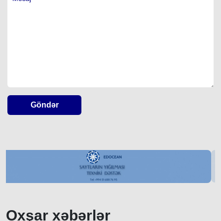
Göndər
Oxşar xəbərlər