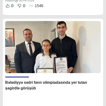
Region
30-04-2026
0
0
1546
Bələdiyyə sədri fənn olimpiadasında yer tutan
şagirdlə görüşüb