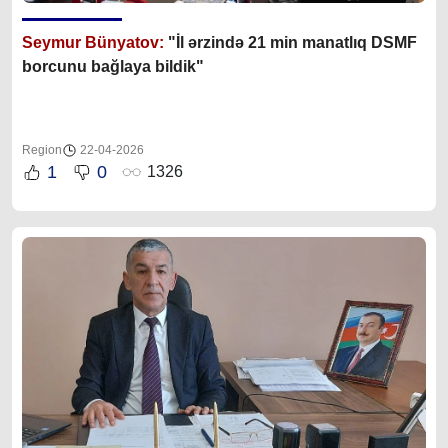
Seymur Bünyatov:
"İl ərzində 21 min manatlıq DSMF
borcunu bağlaya bildik"
Region
22-04-2026
1
0
1326