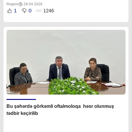
Region
29-04-2026
1
0
1246
Bu şəhərdə görkəmli oftalmoloqa həsr olunmuş
tədbir keçirilib