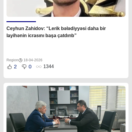
Ceyhun Zahidov
: “
Lerik bələdiyyəsi daha bir
layihənin icrasını başa çatdırıb”
Region
18-04-2026
2
0
1344