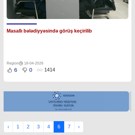
Masallı bələdiyyəsində görüş keçirilib
Region
18-04-2026
6
0
1414
‹
1
2
3
4
6
7
›