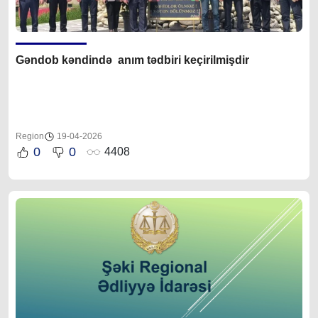
Gəndob kəndində anım tədbiri keçirilmişdir
Region
19-04-2026
0
0
4408