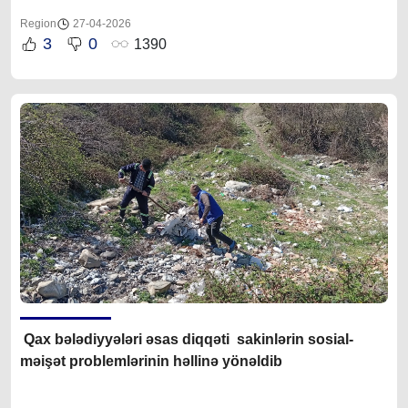
Region
27-04-2026
3
0
1390
Qax bələdiyyələri əsas diqqəti sakinlərin sosial-
məişət problemlərinin həllinə yönəldib