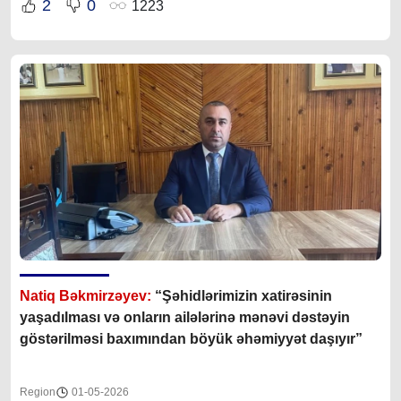
2
0
1223
Natiq Bəkmirzəyev:
“Şəhidlərimizin xatirəsinin
yaşadılması və onların ailələrinə mənəvi dəstəyin
göstərilməsi baxımından böyük əhəmiyyət daşıyır”
Region
01-05-2026