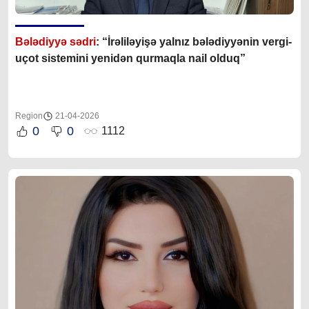
Bələdiyyə sədri
: “İrəliləyişə yalnız b
ələdiyyənin vergi-
uçot sistemini yenidən qurmaqla nail olduq”
Region
21-04-2026
0
0
1112