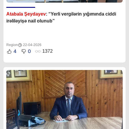
Atabala Şeydayev
: “Yerli vergilərin yığımında ciddi
irəliləyişə nail olunub”
Region
22-04-2026
4
0
1372