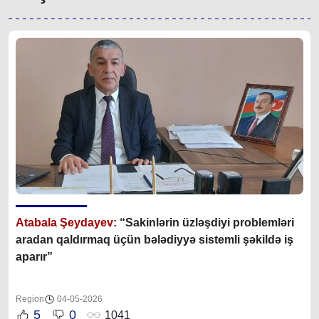
Atabala Şeydayev:
“Sakinlərin üzləşdiyi problemləri
aradan qaldırmaq üçün bələdiyyə sistemli şəkildə iş
aparır”
Region
04-05-2026
5
0
1041