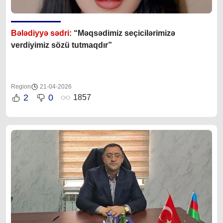
Bələdiyyə sədri:
“Məqsədimiz seçicilərimizə
verdiyimiz sözü tutmaqdır”
Region
21-04-2026
2
0
1857