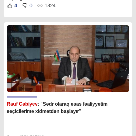
4
0
1824
Rauf Cəbiyev
: “Sədr olaraq əsas fəaliyyətim
seçicilərimə xidmətdən başlayır”