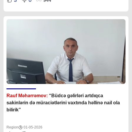
3
0
944
Rauf Məhərrəmov:
“Büdcə gəlirləri artdıqca
sakinlərin də müraciətlərini vaxtında həllinə nail ola
bilirik”
Region
01-05-2026