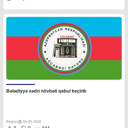
Bələdiyyə sədri növbəti qəbul keçirib
Region
04-05-2026