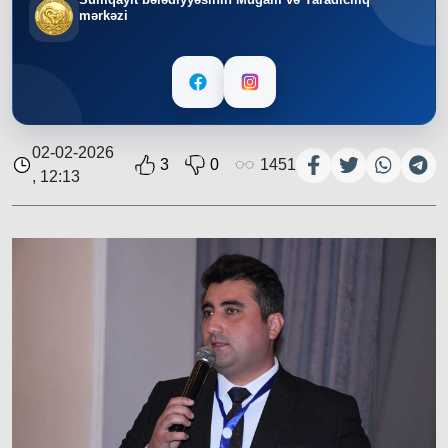
mərkəzi
02-02-2026
3
0
1451
, 12:13