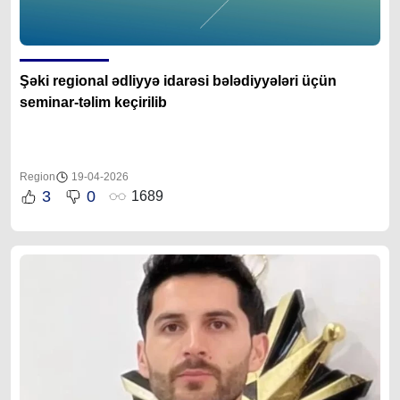
Şəki regional ədliyyə idarəsi bələdiyyələri üçün
seminar-təlim keçirilib
Region
19-04-2026
3
0
1689