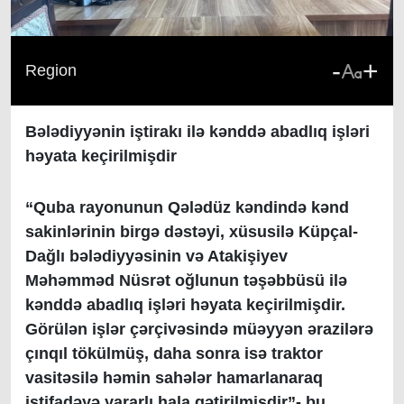
-
+
Region
Bələdiyyənin iştirakı ilə kənddə abadlıq işləri
həyata keçirilmişdir
“Quba rayonunun Qələdüz kəndində kənd
sakinlərinin birgə dəstəyi, xüsusilə Küpçal-
Dağlı bələdiyyəsinin və Atakişiyev
Məhəmməd Nüsrət oğlunun təşəbbüsü ilə
kənddə abadlıq işləri həyata keçirilmişdir.
Görülən işlər çərçivəsində müəyyən ərazilərə
çınqıl tökülmüş, daha sonra isə traktor
vasitəsilə həmin sahələr hamarlanaraq
istifadəyə yararlı hala gətirilmişdir”- bu