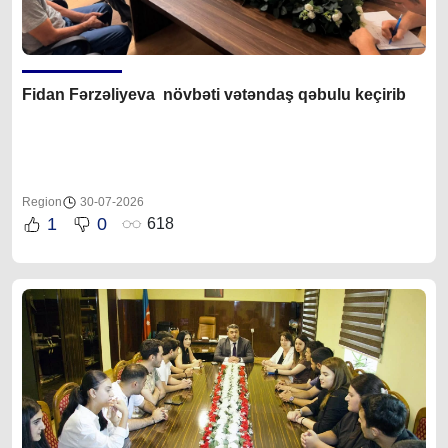
Fidan F
ərzəliyeva növbəti vətəndaş qəbulu keçirib
Region
30-07-2026
1
0
618