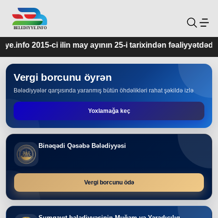
y ayının 25-i tarixindən fəaliyyətdədir.
Vergi borcunu öyrən
Bələdiyyələr qarşısında yaranmış bütün öhdəlikləri rahat şəkildə izlə
Yoxlamağa keç
Binəqədi Qəsəbə Bələdiyyəsi
Vergi borcunu ödə
Sumqayıt bələdiyyəsinin Muğam və Yaradıcılıq