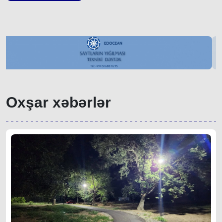
Oxşar xəbərlər