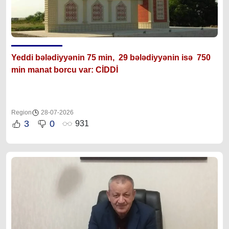
Yeddi bələdiyyənin 75 min, 29 bələdiyyənin isə 750
min manat borcu var: CİDDİ
Region
28-07-2026
3
0
931