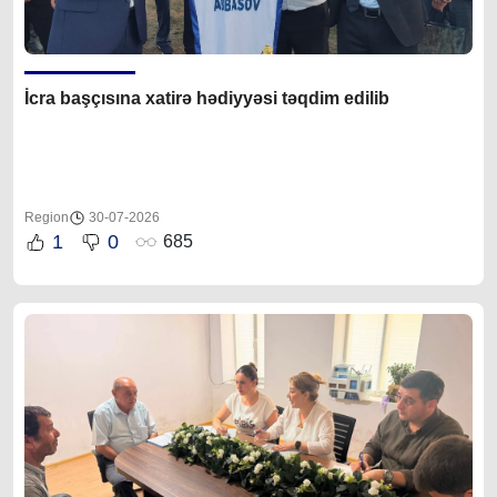
İcra başçısına xatirə hədiyyəsi təqdim edilib
Region
30-07-2026
1
0
685