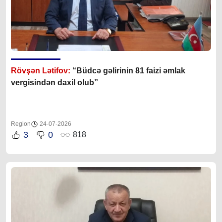
Rövşən Lətifov:
“Büdcə gəlirinin 81 faizi əmlak
vergisindən daxil olub”
Region
24-07-2026
3
0
818