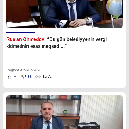
Ruslan Əhmədov:
“Bu gün bələdiyyənin vergi
xidmətinin əsas məqsədi…”
Region
24-07-2026
5
0
1373