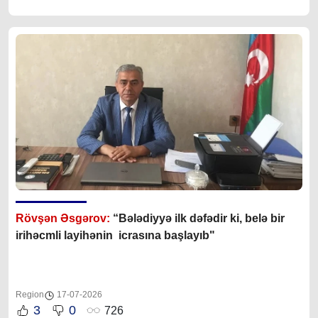
Rövşən Əsgərov:
“Bələdiyyə ilk dəfədir ki, belə bir
irihəcmli layihənin icrasına başlayıb"
Region
17-07-2026
3
0
726