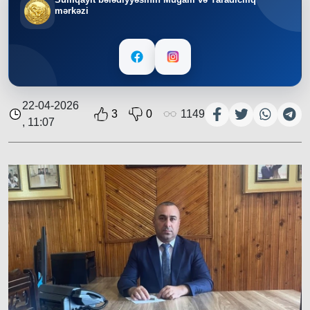
mərkəzi
22-04-2026
3
0
1149
, 11:07