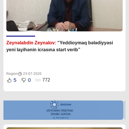
Zeynəlabdin Zeynalov:
“Yeddioymaq bələdiyyəsi
yeni layihənin icrasına start verib”
Region
23-07-2026
5
0
772