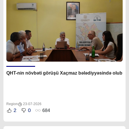
QHT-nin növbəti görüşü Xaçmaz bələdiyyəsində olub
Region
23-07-2026
2
0
684