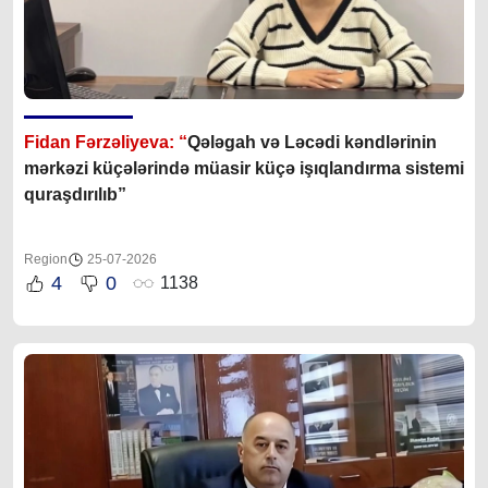
Fidan Fərzəliyeva: “
Qələgah və Ləcədi kəndlərinin
mərkəzi küçələrində müasir küçə işıqlandırma sistemi
quraşdırılıb”
Region
25-07-2026
4
0
1138