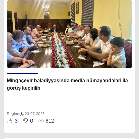
Mingəçevir bələdiyyəsində media nümayəndələri ilə
görüş keçirilib
Region
23-07-2026
3
0
812