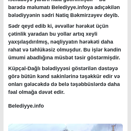
barədə məlumatı Belediyye.infoya adıçəkilən
bələdiyyənin sədri Natiq Bəkmirzəyev deyib.
Sədr qeyd edib ki, əvvəllər hərəkət üçün
çətinlik yaradan bu yollar artıq xeyli
yaxşılaşdırılmış, nəqliyyatın hərəkəti daha
rahat və təhlükəsiz olmuşdur. Bu işlər kəndin
ümumi abadlığına müsbət təsir göstərmişdir.
Küpçal-Dağlı bələdiyyəsi göstərilən dəstəyə
görə bütün kənd sakinlərinə təşəkkür edir və
onları gələcəkdə də belə təşəbbüslərdə daha
fəal olmağa dəvət edir.
Belediyye.info