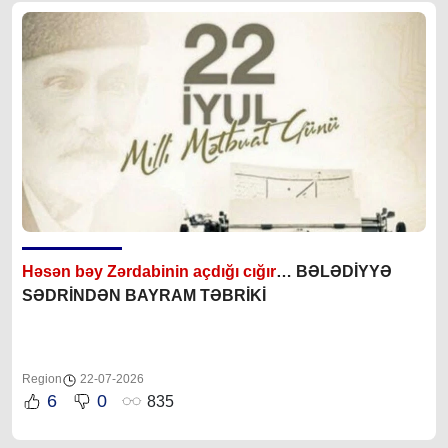
Həsən bəy Zərdabinin açdığı cığır
… BƏLƏDİYYƏ
SƏDRİNDƏN BAYRAM TƏBRİKİ
Region
22-07-2026
6
0
835