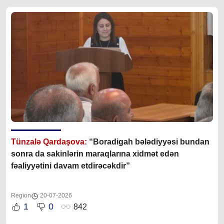
Tünzalə Qardaşova:
“Boradigah bələdiyyəsi bundan
sonra da sakinlərin maraqlarına xidmət edən
fəaliyyətini davam etdirəcəkdir”
Region
20-07-2026
1
0
842