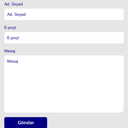
Ad, Soyad
E-poçt
Mesaj
Göndər