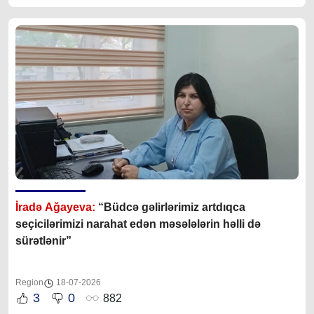
İradə Ağayeva:
“Büdcə gəlirlərimiz artdıqca
seçicilərimizi narahat edən məsələlərin həlli də
sürətlənir”
Region
18-07-2026
3
0
882