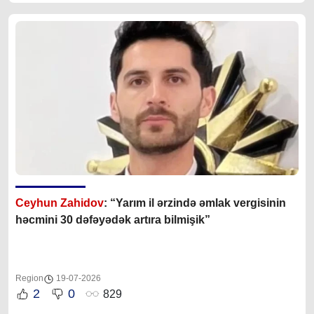
Ceyhun Zahidov
: “Yarım il ərzində əmlak vergisinin
həcmini 30 dəfəyədək artıra bilmişik”
Region
19-07-2026
2
0
829