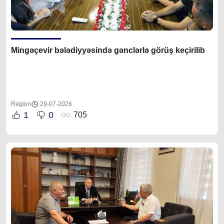
Mingəçevir bələdiyyəsində gənclərlə görüş keçirilib
Region
29-07-2026
1
0
705