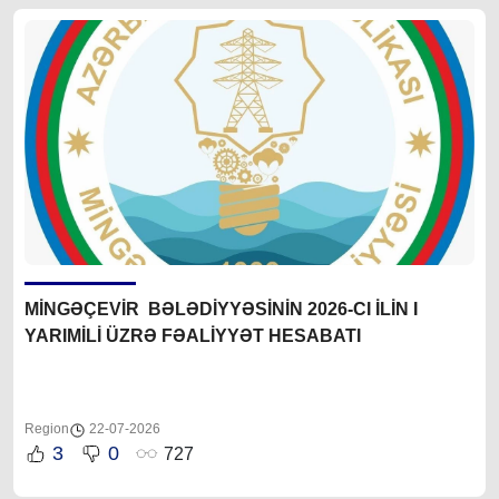
MİNGƏÇEVİR BƏLƏDİYYƏSİNİN 2026-CI İLİN I
YARIMİLİ ÜZRƏ FƏALİYYƏT HESABATI
Region
22-07-2026
3
0
727