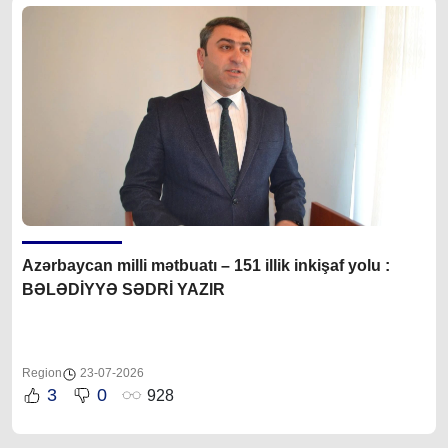
Azərbaycan milli mətbuatı – 151 illik inkişaf yolu :
BƏLƏDİYYƏ SƏDRİ YAZIR
Region
23-07-2026
3
0
928