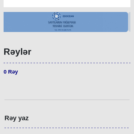
Rəylər
0
Rəy
Rəy yaz