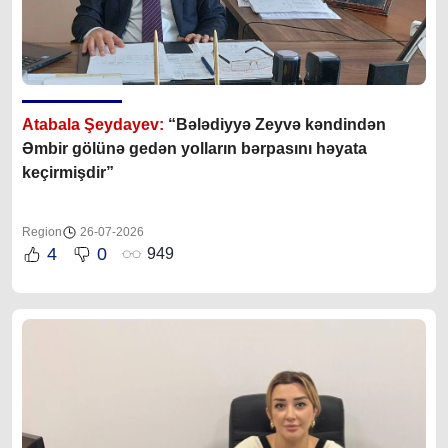
Atabala Şeydayev:
“Bələdiyyə Zeyvə kəndindən
Əmbir gölünə gedən yolların bərpasını həyata
keçirmişdir”
Region
26-07-2026
4
0
949