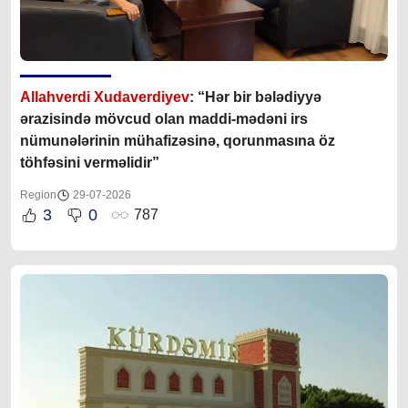
Allahverdi Xudaverdiyev
: “Hər bir bələdiyyə
ərazisində mövcud olan maddi-mədəni irs
nümunələrinin mühafizəsinə, qorunmasına öz
töhfəsini verməlidir”
Region
29-07-2026
3
0
787