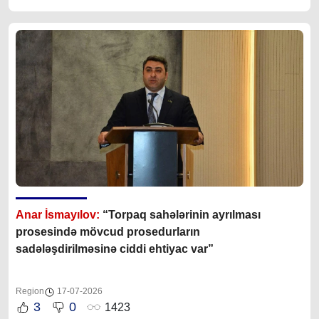
Anar İsmayılov:
“Torpaq sahələrinin ayrılması
prosesində mövcud prosedurların
sadələşdirilməsinə ciddi ehtiyac var”
Region
17-07-2026
3
0
1423