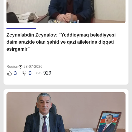
Zeynəlabdin Zeynalov: “Yeddioymaq bələdiyyəsi
daim ərazidə olan şəhid və qazi ailələrinə diqqəti
əsirgəmir”
Region
28-07-2026
3
0
929