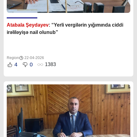
Atabala Şeydayev
: “Yerli vergilərin yığımında ciddi
irəliləyişə nail olunub”
Region
22-04-2026
4
0
1383