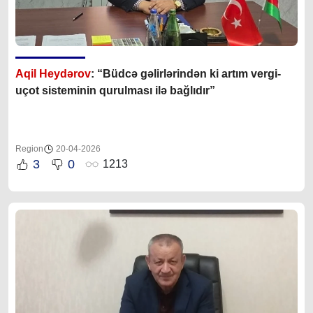
Aqil Heydərov
: “Büdcə gəlirlərindən ki artım vergi-
uçot sisteminin qurulması ilə bağlıdır”
Region
20-04-2026
3
0
1213