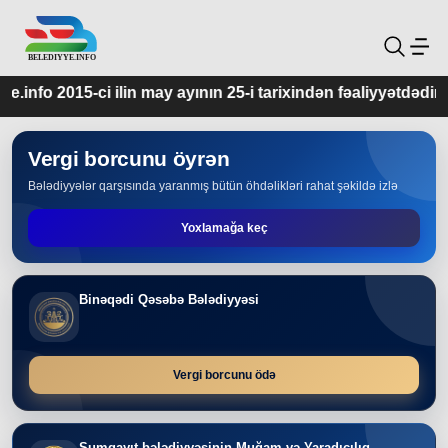
may ayının 25-i tarixindən fəaliyyətdədir.
Vergi borcunu öyrən
Bələdiyyələr qarşısında yaranmış bütün öhdəlikləri rahat şəkildə izlə
Yoxlamağa keç
Binəqədi Qəsəbə Bələdiyyəsi
Vergi borcunu ödə
Sumqayıt bələdiyyəsinin Muğam və Yaradıcılıq