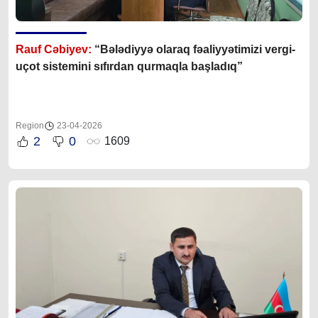
Rauf Cəbiyev:
“Bələdiyyə olaraq fəaliyyətimizi vergi-
uçot sistemini sıfırdan qurmaqla başladıq”
Region
23-04-2026
2
0
1609