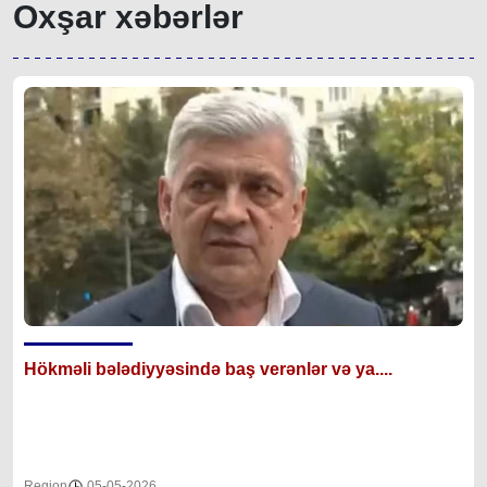
Oxşar xəbərlər
Hökməli bələdiyyəsində baş verənlər və ya....
Region
05-05-2026