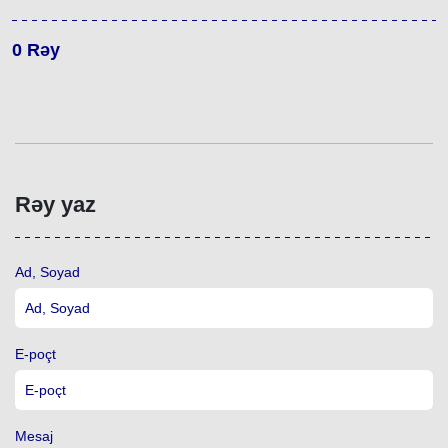
0
Rəy
Rəy yaz
Ad, Soyad
E-poçt
Mesaj