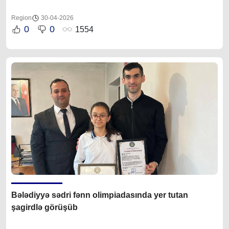
Region
30-04-2026
0
0
1554
Bələdiyyə sədri fənn olimpiadasında yer tutan
şagirdlə görüşüb