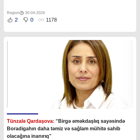
Region
30-04-2026
2
0
1178
Tünzalə Qardaşova:
“
Birgə əməkdaşlıq sayəsində
Boradigahın daha təmiz və sağlam mühitə sahib
olacağına inanırıq”