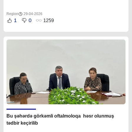
Region
29-04-2026
1
0
1259
Bu şəhərdə görkəmli oftalmoloqa həsr olunmuş
tədbir keçirilib