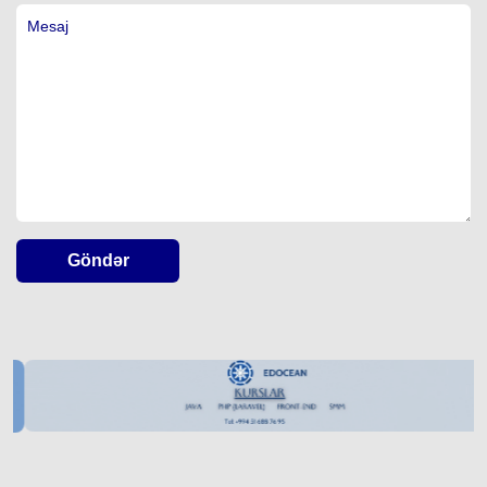
Göndər