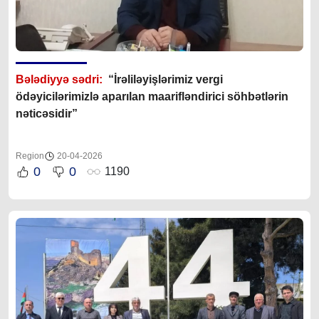
Bələdiyyə sədri:
“İrəliləyişlərimiz vergi
ödəyicilərimizlə aparılan maarifləndirici söhbətlərin
nəticəsidir”
Region
20-04-2026
0
0
1190