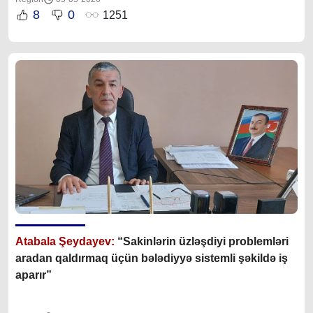
8
0
1251
Atabala Şeydayev:
“Sakinlərin üzləşdiyi problemləri
aradan qaldırmaq üçün bələdiyyə sistemli şəkildə iş
aparır”