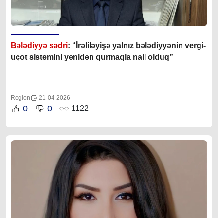
Bələdiyyə sədri
: “İrəliləyişə yalnız b
ələdiyyənin vergi-
uçot sistemini yenidən qurmaqla nail olduq”
Region
21-04-2026
0
0
1122