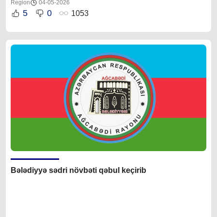
Region
04-05-2026
5
0
1053
Bələdiyyə sədri növbəti qəbul keçirib