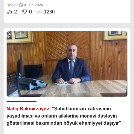
Region
01-05-2026
2
0
1230
Natiq Bəkmirzəyev:
“Şəhidlərimizin xatirəsinin
yaşadılması və onların ailələrinə mənəvi dəstəyin
göstərilməsi baxımından böyük əhəmiyyət daşıyır”