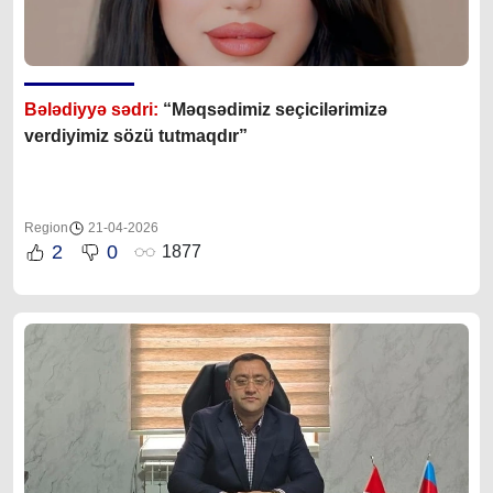
Bələdiyyə sədri:
“Məqsədimiz seçicilərimizə
verdiyimiz sözü tutmaqdır”
Region
21-04-2026
2
0
1877