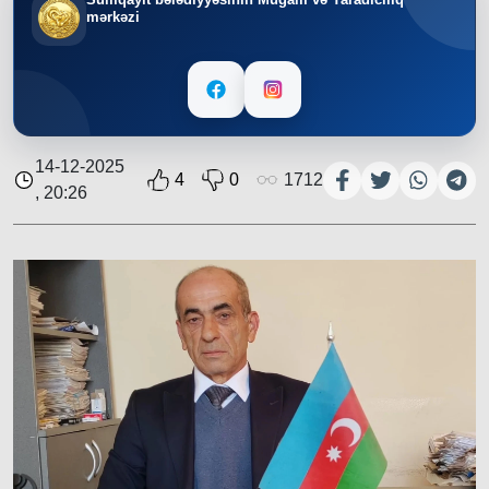
mərkəzi
14-12-2025
4
0
1712
, 20:26