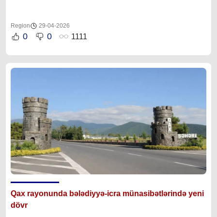
Region
29-04-2026
0
0
1111
Qax rayonunda bələdiyyə-icra münasibətlərində yeni
dövr