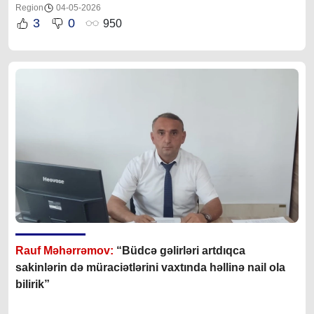
Region
04-05-2026
3
0
950
Rauf Məhərrəmov:
“Büdcə gəlirləri artdıqca
sakinlərin də müraciətlərini vaxtında həllinə nail ola
bilirik”