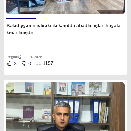
Bələdiyyənin iştirakı ilə kənddə abadlıq işləri həyata
keçirilmişdir
Region
22-04-2026
3
0
1157