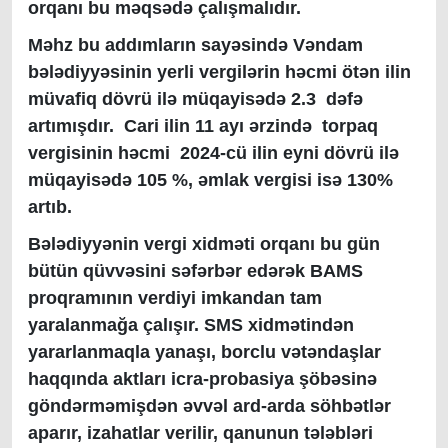
orqanı bu məqsədə çalışmalıdır.
Məhz bu addımların sayəsində Vəndam
bələdiyyəsinin yerli vergilərin həcmi ötən ilin
müvafiq dövrü ilə müqayisədə 2.3 dəfə
artımışdır. Cari ilin 11 ayı ərzində torpaq
vergisinin həcmi 2024-cü ilin eyni dövrü ilə
müqayisədə 105 %, əmlak vergisi isə 130%
artıb.
Bələdiyyənin vergi xidməti orqanı bu gün
bütün qüvvəsini səfərbər edərək BAMS
proqramının verdiyi imkandan tam
yaralanmağa çalışır. SMS xidmətindən
yararlanmaqla yanaşı, borclu vətəndaşlar
haqqında aktları icra-probasiya şöbəsinə
göndərməmişdən əvvəl ard-arda söhbətlər
aparır, izahatlar verilir, qanunun tələbləri