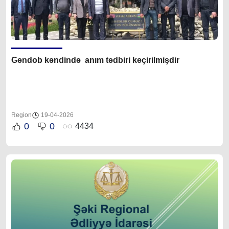
Gəndob kəndində anım tədbiri keçirilmişdir
Region
19-04-2026
0
0
4434