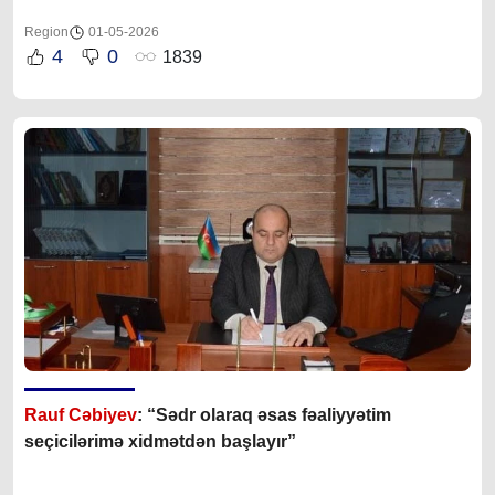
Region
01-05-2026
4
0
1839
Rauf Cəbiyev
: “Sədr olaraq əsas fəaliyyətim
seçicilərimə xidmətdən başlayır”