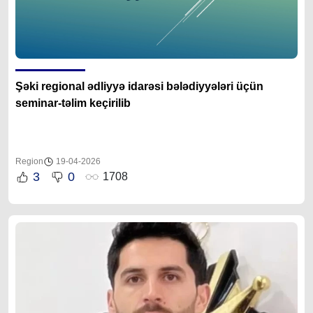
Şəki regional ədliyyə idarəsi bələdiyyələri üçün
seminar-təlim keçirilib
Region
19-04-2026
3
0
1708