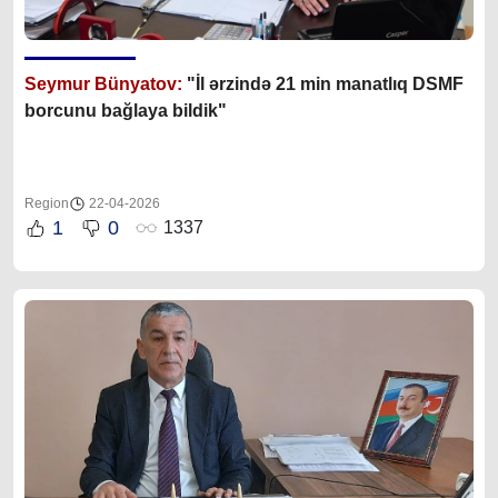
Seymur Bünyatov:
"İl ərzində 21 min manatlıq DSMF
borcunu bağlaya bildik"
Region
22-04-2026
1
0
1337