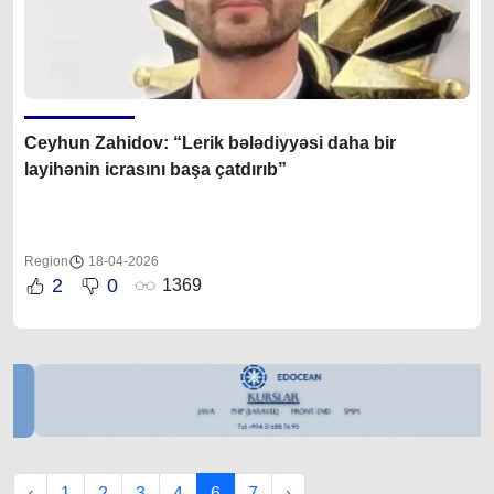
Ceyhun Zahidov
: “
Lerik bələdiyyəsi daha bir
layihənin icrasını başa çatdırıb”
Region
18-04-2026
2
0
1369
‹
1
2
3
4
6
7
›