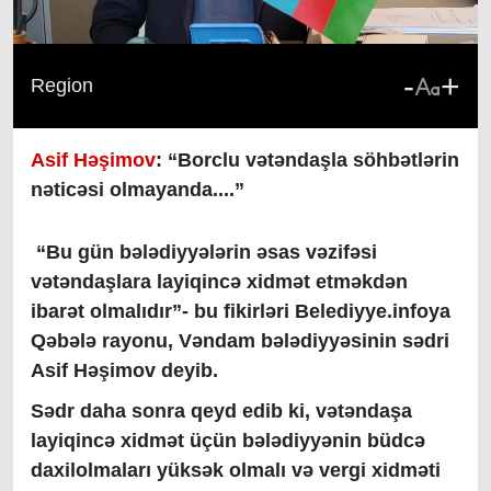
-
+
Region
Asif Həşimov
: “Borclu vətəndaşla söhbətlərin
nəticəsi olmayanda....”
“Bu gün bələdiyyələrin əsas vəzifəsi
vətəndaşlara layiqincə xidmət etməkdən
ibarət olmalıdır”- bu fikirləri Belediyye.infoya
Qəbələ rayonu, Vəndam bələdiyyəsinin sədri
Asif Həşimov deyib.
Sədr daha sonra qeyd edib ki, vətəndaşa
layiqincə xidmət üçün bələdiyyənin büdcə
daxilolmaları yüksək olmalı və vergi xidməti