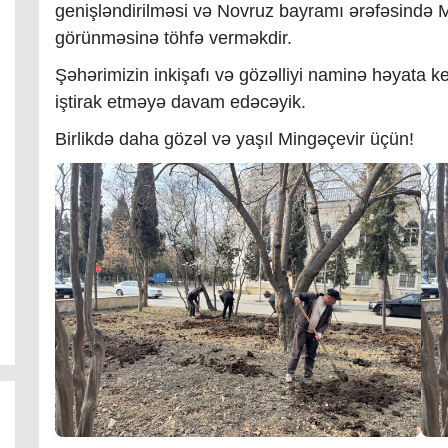
genişləndirilməsi və Novruz bayramı ərəfəsində 
görünməsinə töhfə verməkdir.
Şəhərimizin inkişafı və gözəlliyi naminə həyata k
iştirak etməyə davam edəcəyik.
Birlikdə daha gözəl və yaşıl Mingəçevir üçün!