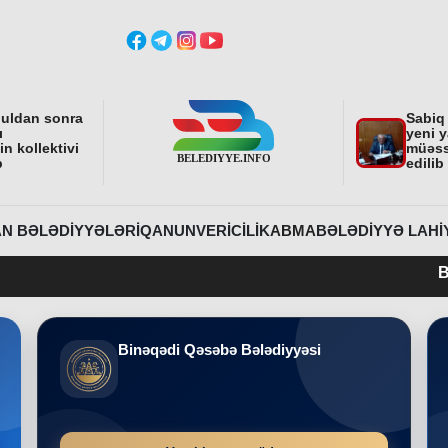
buldan sonra
Sabiq
ı
yeni y
n kollektivi
müəss
b
edilib
N BƏLƏDIYYƏLƏRI
QANUNVERICILIK
ABMA
BƏLƏDIYYƏ LAHI
Belediyye.info
Binəqədi Qəsəbə Bələdiyyəsi