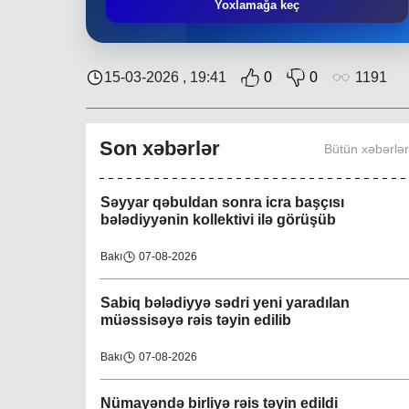
Əziz Zeynalov
: “Rayon ərazisində həyata
Yoxlamağa keç
keçirilən layihələrə Nəsimi bələdiyyəsi də öz
töhfəsini verir”
Bakı
30-07-2026
15-03-2026 , 19:41
0
0
1191
Layihə çərçivəsində QHT-nin növbəti
görüşü İsmayıllı bələdiyyəsində keçirilib
Son xəbərlər
Bütün xəbərlə
Region
08-08-2026
Səyyar qəbuldan sonra icra başçısı
bələdiyyənin kollektivi ilə görüşüb
Bakı
07-08-2026
Sabiq bələdiyyə sədri yeni yaradılan
müəssisəyə rəis təyin edilib
Bakı
07-08-2026
Nümayəndə birliyə rəis təyin edildi