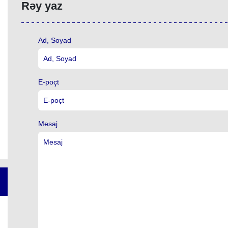
Rəy yaz
Ad, Soyad
E-poçt
Mesaj