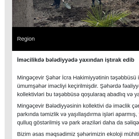
Region
İməcilikdə bələdiyyədə yaxından iştırak edib
Mingəçevir Şəhər İcra Hakimiyyətinin təşəbbüsü 
ümumşəhər iməcliyi keçirilmişdir. Şəhərdə fəaliyy
kollektivləri bu təşəbbüsə qoşularaq abadlıq və yaş
Mingəçevir Bələdiyyəsinin kollektivi də iməclik çə
parkında təmizlik və yaşıllaşdırma işləri aparmış,
qulluq göstərilmiş və park əraziləri daha da səliq
Bizim əsas məqsədimiz şəhərimizin ekoloji mühitin