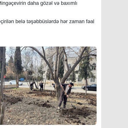
Mingəçevirin daha gözəl və baxımlı
eçirilən belə təşəbbüslərdə hər zaman fəal