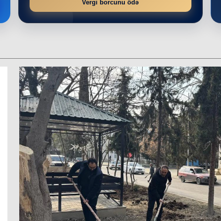
Vergi borcunu ödə
r