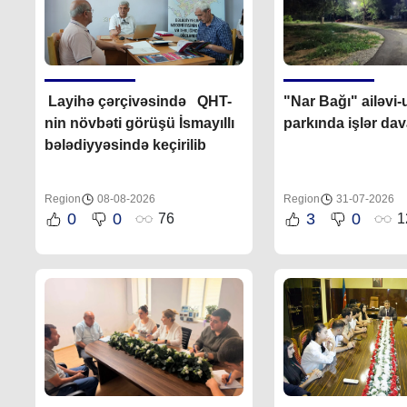
Layihə çərçivəsində QHT-
"Nar Bağı" ailəvi
nin növbəti görüşü İsmayıllı
parkında işlər da
bələdiyyəsində keçirilib
Region
08-08-2026
Region
31-07-2026
0
0
3
0
76
1