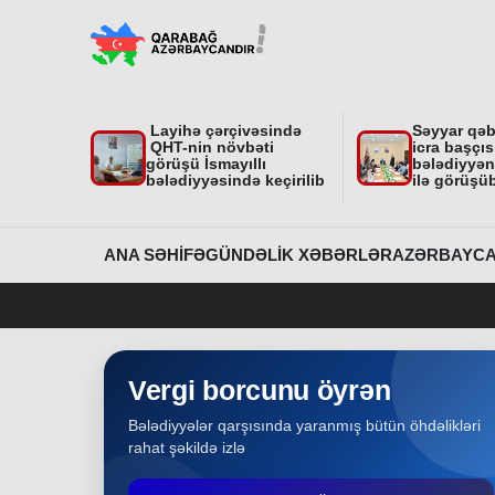
"Nar Bağı" ailəvi-uşaq parkında işlər davam
edir
Region
31-07-2026
Layihə çərçivəsində
Səyyar qə
Dövlət Xidmətinin açıqlaması niyə çoxsaylı
QHT-nin növbəti
icra başçıs
suallar yaratdı
görüşü İsmayıllı
bələdiyyəni
bələdiyyəsində keçirilib
ilə görüşü
Gündəlik Xəbərlər
31-07-2026
Məhkəmə prosesi ilə bağlı yerində baxış
ANA SƏHIFƏ
GÜNDƏLIK XƏBƏRLƏR
AZƏRBAYCA
keçirilib
Bakı
31-07-2026
İcra başçısına xatirə hədiyyəsi təqdim edilib
Vergi borcunu öyrən
Bələdiyyələr qarşısında yaranmış bütün öhdəlikləri
Region
30-07-2026
rahat şəkildə izlə