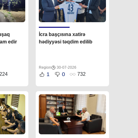
-uşaq
İcra başçısına xatirə
vam edir
hədiyyəsi təqdim edilib
Region
30-07-2026
1
0
224
732