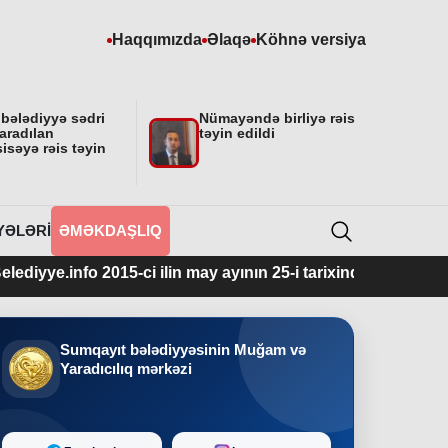
Haqqımızda
Əlaqə
Köhnə versiya
 bələdiyyə sədri
Nümayəndə birliyə rəis
aradılan
təyin edildi
isəyə rəis təyin
YƏLƏRI
ƏMƏKDAŞLIQ
 2015-ci ilin may ayının 25-i tarixindən fəaliyyətdədir.
Sumqayıt bələdiyyəsinin Muğam və
Yaradıcılıq mərkəzi