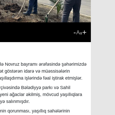
-
+
ilə Novruz bayramı ərəfəsində şəhərimizdə
ət göstərən idarə və müəssisələrin
ıllaşdırma işlərində fəal iştirak etmişlər.
rçivəsində Bələdiyyə parkı və Sahil
 yeni ağaclar əkilmiş, mövcud yaşıllıqlara
əyə salınmışdır.
in qorunması, yaşıllıq sahələrinin