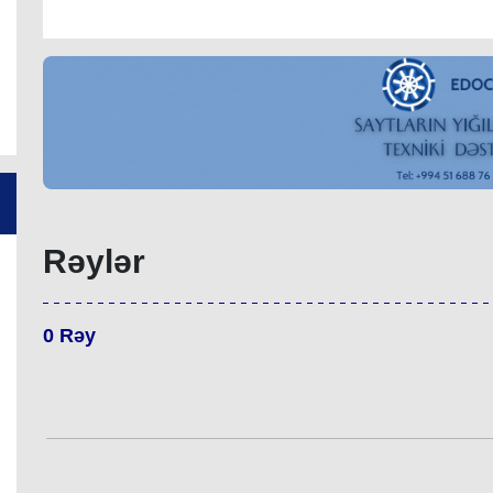
Rəylər
0
Rəy