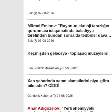
Bakı
07-08-2026
Mürsəl Eminov: “Rayonun ekoloji tarazlığın
qorunması istiqamətində bələdiyyə
tərəfindən bundan sonra da tədbirlər davam
etdiriləcəkdir”
Bakı
07-08-2026
Keçmişdən gələcəyə - toplaşaq muzeylərə!
Elmi-Praktik Məsələlər
07-08-2026
Xan şəhərində xanın əlamətlərini niyə görə
bilmədim? CİDDİ
Gündəlik Xəbərlər
04-08-2026
Anar Adıgözəlov:
“
Yerli əhəmiyyətli