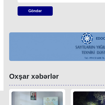
Göndər
Oxşar xəbərlər