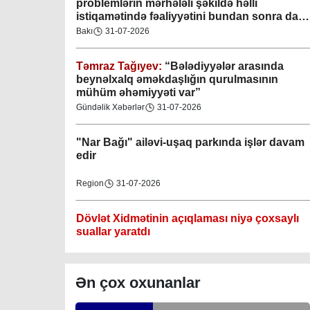
problemlərin mərhələli şəkildə həlli
istiqamətində fəaliyyətini bundan sonra da
davam etdirəcəkdir
”
Bakı
31-07-2026
Təmraz Tağıyev:
“Bələdiyyələr arasında
Gəncə şəhəri Nizami bələdiyyəsi
beynəlxalq əməkdaşlığın qurulmasının
mühüm əhəmiyyəti var”
08-04-2023
Gündəlik Xəbərlər
31-07-2026
M.Ə.Rəsuzladə bələdiyyəsi
"Nar Bağı" ailəvi-uşaq parkında işlər davam
07-04-2023
edir
Xətai bələdiyyəsi
Region
31-07-2026
07-04-2023
Dövlət Xidmətinin açıqlaması niyə çoxsaylı
Mingəçevir bələdiyyəsi
suallar yaratdı
06-04-2023
Gündəlik Xəbərlər
31-07-2026
Ən çox oxunanlar
Nəsimi bələdiyyəsi
Məhkəmə prosesi ilə bağlı yerində baxış
06-04-2023
keçirilib