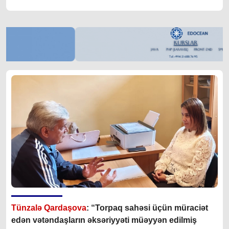
Tünzalə Qardaşova
: “Torpaq sahəsi üçün müraciət
edən vətəndaşların əksəriyyəti müəyyən edilmiş