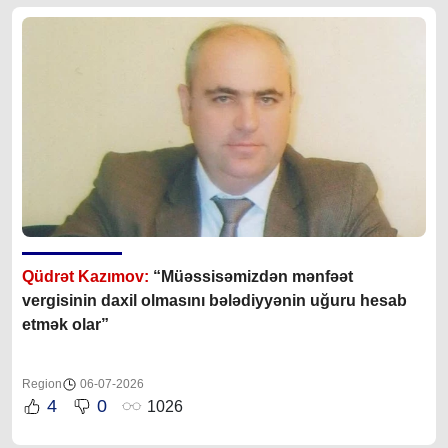
Qüdrət Kazımov:
“Müəssisəmizdən mənfəət
vergisinin daxil olmasını bələdiyyənin uğuru hesab
etmək olar”
Region
06-07-2026
4
0
1026