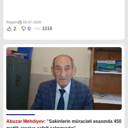
Region
03-07-2026
2
0
1016
Abuzər Mehdiyev:
“Sakinlərin müraciəti əsasında 450