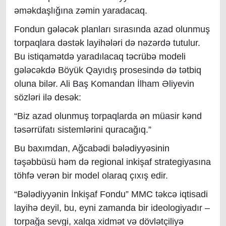
əməkdaşlığına zəmin yaradacaq.
Fondun gələcək planları sırasında azad olunmuş
torpaqlara dəstək layihələri də nəzərdə tutulur.
Bu istiqamətdə yaradılacaq təcrübə modeli
gələcəkdə Böyük Qayıdış prosesində də tətbiq
oluna bilər. Ali Baş Komandan İlham Əliyevin
sözləri ilə desək:
“Biz azad olunmuş torpaqlarda ən müasir kənd
təsərrüfatı sistemlərini quracağıq.”
Bu baxımdan, Ağcabədi bələdiyyəsinin
təşəbbüsü həm də regional inkişaf strategiyasına
töhfə verən bir model olaraq çıxış edir.
“Bələdiyyənin İnkişaf Fondu” MMC təkcə iqtisadi
layihə deyil, bu, eyni zamanda bir ideologiyadır –
torpağa sevgi, xalqa xidmət və dövlətçiliyə