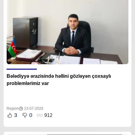
Bələdiyyə ərazisində həllini gözləyən çoxsaylı
problemlərimiz var
Region
13-07-2026
3
0
912