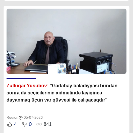
Zülfüqar Yusubov:
“Gədəbəy bələdiyyəsi bundan
sonra da seçicilərinin xidmətində layiqincə
dayanmaq üçün var qüvvəsi ilə çalışacaqdır”
Region
05-07-2026
4
0
841