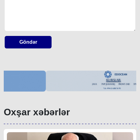
Göndər
Oxşar xəbərlər