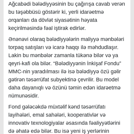
Ağcabədi bələdiyyəsinin bu çağırışa cavab verən
bu təşəbbüsü göstərir ki, yerli idarəetmə
orqanları da dövlət siyasətinin həyata
keçirilməsində fəal iştirak edirlər.
Ənənəvi olaraq bələdiyyələrin maliyyə mənbələri
torpaq satışları və icarə haqqı ilə məhdudlaşır.
Lakin bu mənbələr zamanla tükənə bilər və ya
qeyri-kafi ola bilər. “Bələdiyyənin İnkişaf Fondu”
MMC-nin yaradılması ilə isə bələdiyyə özü gəlir
gətirən təsərrüfat subyektinə çevrilir. Bu model
daha dayanıqlı və özünü təmin edən idarəetmə
nümunəsidir.
Fond gələcəkdə müxtəlif kənd təsərrüfatı
layihələri, emal sahələri, kooperativlər və
innovativ texnologiyalar əsasında fəaliyyətlərini
də əhatə edə bilər. Bu isə yeni iş yerlərinin