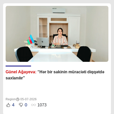
Günel Ağayeva:
“Hər bir sakinin müraciəti diqqətdə
saxlanılır”
Region
05-07-2026
4
0
1073