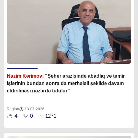
Nazim Kərimov:
“Şəhər ərazisində abadlıq və təmir
işlərinin bundan sonra da mərhələli şəkildə davam
etdirilməsi nəzərdə tutulur”
Region
13-07-2026
4
0
1271