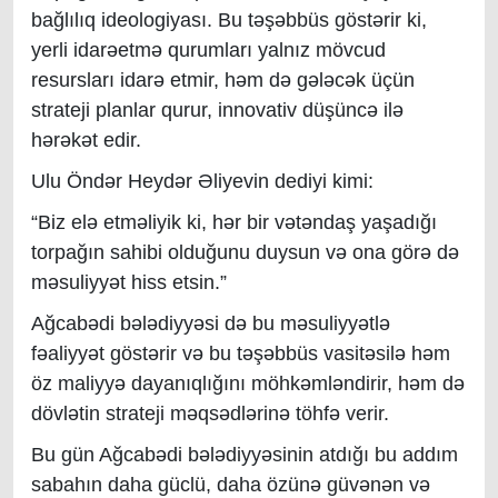
bağlılıq ideologiyası. Bu təşəbbüs göstərir ki,
yerli idarəetmə qurumları yalnız mövcud
resursları idarə etmir, həm də gələcək üçün
strateji planlar qurur, innovativ düşüncə ilə
hərəkət edir.
Ulu Öndər Heydər Əliyevin dediyi kimi:
“Biz elə etməliyik ki, hər bir vətəndaş yaşadığı
torpağın sahibi olduğunu duysun və ona görə də
məsuliyyət hiss etsin.”
Ağcabədi bələdiyyəsi də bu məsuliyyətlə
fəaliyyət göstərir və bu təşəbbüs vasitəsilə həm
öz maliyyə dayanıqlığını möhkəmləndirir, həm də
dövlətin strateji məqsədlərinə töhfə verir.
Bu gün Ağcabədi bələdiyyəsinin atdığı bu addım
sabahın daha güclü, daha özünə güvənən və