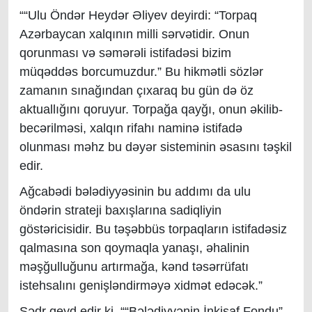
““Ulu Öndər Heydər Əliyev deyirdi: “Torpaq
Azərbaycan xalqının milli sərvətidir.
Onun
qorunması və səmərəli istifadəsi bizim
müqəddəs borcumuzdur.” Bu hikmətli sözlər
zamanın sınağından çıxaraq bu gün də öz
aktuallığını qoruyur. Torpağa qayğı, onun əkilib-
becərilməsi, xalqın rifahı naminə istifadə
olunması məhz bu dəyər sisteminin əsasını təşkil
edir.
Ağcabədi bələdiyyəsinin bu addımı da ulu
öndərin strateji baxışlarına sadiqliyin
göstəricisidir. Bu təşəbbüs torpaqların istifadəsiz
qalmasına son qoymaqla yanaşı, əhalinin
məşğulluğunu artırmağa, kənd təsərrüfatı
istehsalını genişləndirməyə xidmət edəcək.
”
Sədr qeyd edir ki, ““Bələdiyyənin İnkişaf Fondu”