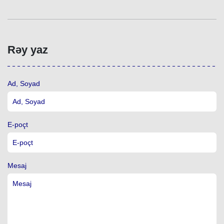
Rəy yaz
Ad, Soyad
E-poçt
Mesaj