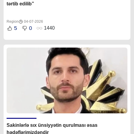
tərtib edilib”
Region
04-07-2026
5
0
1440
Sakinlərlə sıx ünsiyyətin qurulması əsas
hədəflərimizdəndir