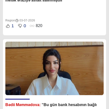
metlik əraziyə asfalt salınmışdır”
Region
03-07-2026
1
0
820
Bədii Məmmədova:
“Bu gün bank hesabının bağlı