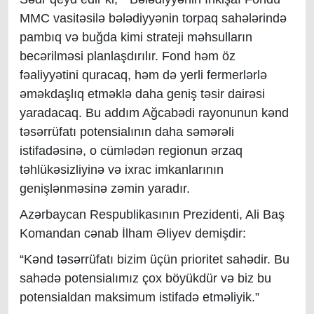
MMC vasitəsilə bələdiyyənin torpaq sahələrində
pambıq və buğda kimi strateji məhsulların
becərilməsi planlaşdırılır. Fond həm öz
fəaliyyətini quracaq, həm də yerli fermerlərlə
əməkdaşlıq etməklə daha geniş təsir dairəsi
yaradacaq. Bu addım Ağcabədi rayonunun kənd
təsərrüfatı potensialının daha səmərəli
istifadəsinə, o cümlədən regionun ərzaq
təhlükəsizliyinə və ixrac imkanlarının
genişlənməsinə zəmin yaradır.
Azərbaycan Respublikasının Prezidenti, Ali Baş
Komandan cənab İlham Əliyev demişdir:
“Kənd təsərrüfatı bizim üçün prioritet sahədir. Bu
sahədə potensialımız çox böyükdür və biz bu
potensialdan maksimum istifadə etməliyik.”