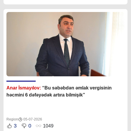
Anar İsmayılov:
“Bu səbəbdən əmlak vergisinin
həcmini 6 dəfəyədək artıra bilmişik”
Region
05-07-2026
3
0
1049