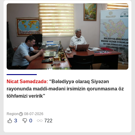
Nicat Səmədzadə:
“Bələdiyyə olaraq Siyəzən
rayonunda maddi-mədəni irsimizin qorunmasına öz
töhfəmizi veririk”
Region
08-07-2026
3
0
722