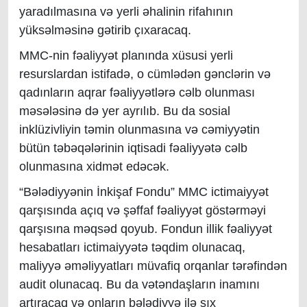
yaradılmasına və yerli əhalinin rifahının
yüksəlməsinə gətirib çıxaracaq.
MMC-nin fəaliyyət planında xüsusi yerli
resurslardan istifadə, o cümlədən gənclərin və
qadınların aqrar fəaliyyətlərə cəlb olunması
məsələsinə də yer ayrılıb. Bu da sosial
inklüzivliyin təmin olunmasına və cəmiyyətin
bütün təbəqələrinin iqtisadi fəaliyyətə cəlb
olunmasına xidmət edəcək.
“Bələdiyyənin İnkişaf Fondu” MMC ictimaiyyət
qarşısında açıq və şəffaf fəaliyyət göstərməyi
qarşısına məqsəd qoyub. Fondun illik fəaliyyət
hesabatları ictimaiyyətə təqdim olunacaq,
maliyyə əməliyyatları müvafiq orqanlar tərəfindən
audit olunacaq. Bu da vətəndaşların inamını
artıracaq və onların bələdiyyə ilə sıx