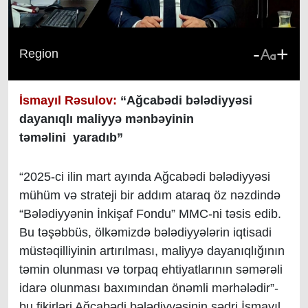
-
+
Region
İsmayıl Rəsulov:
“
Ağcabədi
b
ələdiyyəsi
dayanıqlı
maliyyə mənbəyinin
t
əməlini
yaradıb”
“2025-ci ilin mart ayında Ağcabədi bələdiyyəsi
mühüm və strateji bir addım ataraq öz nəzdində
“Bələdiyyənin İnkişaf Fondu” MMC-ni təsis edib.
Bu təşəbbüs, ölkəmizdə bələdiyyələrin iqtisadi
müstəqilliyinin artırılması, maliyyə dayanıqlığının
təmin olunması və torpaq ehtiyatlarının səmərəli
idarə olunması baxımından önəmli mərhələdir
”-
bu fikirləri Ağcabədi bələdiyyəsinin sədri İsmayıl