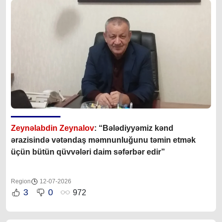
Zeynəlabdin Zeynalov
: “Bələdiyyəmiz kənd
ərazisində vətəndaş məmnunluğunu təmin etmək
üçün bütün qüvvələri daim səfərbər edir”
Region
12-07-2026
3
0
972