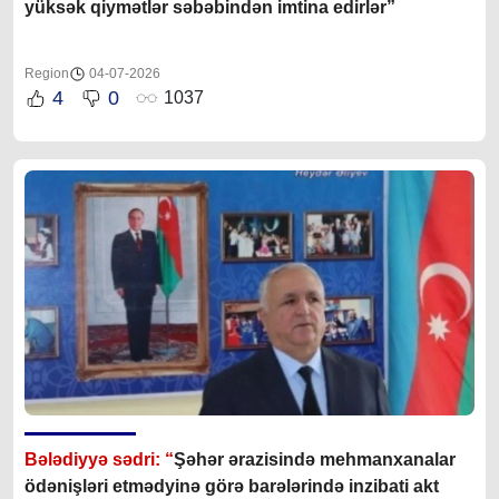
yüksək qiymətlər səbəbindən imtina edirlər”
Region
04-07-2026
4
0
1037
Bələdiyyə sədri: “
Şəhər ərazisində mehmanxanalar
ödənişləri etmədyinə görə barələrində inzibati akt