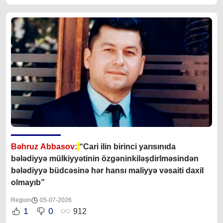
Bəhruz Abbasov:
“Cari ilin birinci yarısınıda
bələdiyyə mülkiyyətinin özgəninkiləşdirlməsindən
bələdiyyə büdcəsinə hər hansı maliyyə vəsaiti daxil
olmayıb”
Region
05-07-2026
1
0
912