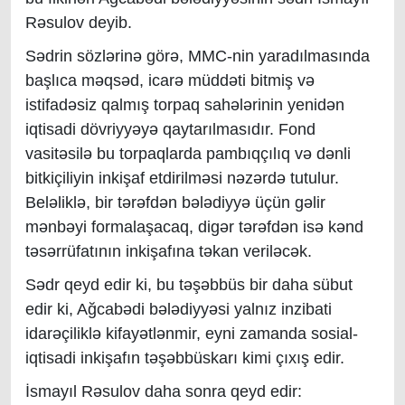
Rəsulov deyib.
Sədrin sözlərinə görə, MMC-nin yaradılmasında
başlıca məqsəd, icarə müddəti bitmiş və
istifadəsiz qalmış torpaq sahələrinin yenidən
iqtisadi dövriyyəyə qaytarılmasıdır.
Fond
vasitəsilə bu torpaqlarda pambıqçılıq və dənli
bitkiçiliyin inkişaf etdirilməsi nəzərdə tutulur.
Beləliklə, bir tərəfdən bələdiyyə üçün gəlir
mənbəyi formalaşacaq, digər tərəfdən isə kənd
təsərrüfatının inkişafına təkan veriləcək.
Sədr qeyd edir ki, b
u təşəbbüs bir daha sübut
edir ki, Ağcabədi bələdiyyəsi yalnız inzibati
idarəçiliklə kifayətlənmir, eyni zamanda sosial-
iqtisadi inkişafın təşəbbüskarı kimi çıxış edir.
İsmayıl Rəsulov daha sonra qeyd edir: