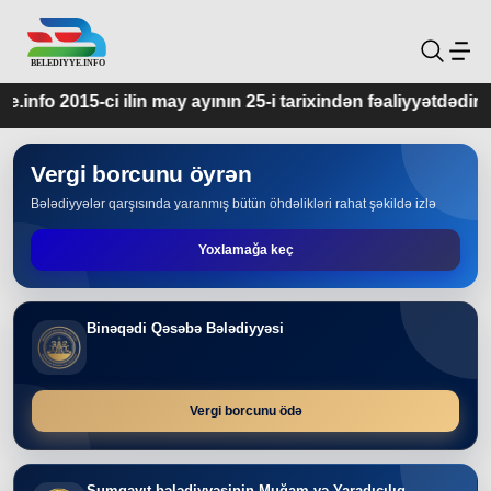
 may ayının 25-i tarixindən fəaliyyətdədir.
Vergi borcunu öyrən
Bələdiyyələr qarşısında yaranmış bütün öhdəlikləri rahat şəkildə izlə
Yoxlamağa keç
Binəqədi Qəsəbə Bələdiyyəsi
Vergi borcunu ödə
Sumqayıt bələdiyyəsinin Muğam və Yaradıcılıq