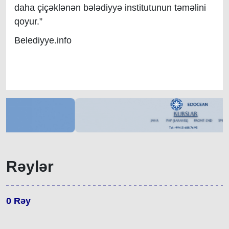
daha çiçəklənən bələdiyyə institutunun təməlini
qoyur.
”
Belediyye.info
Rəylər
0
Rəy