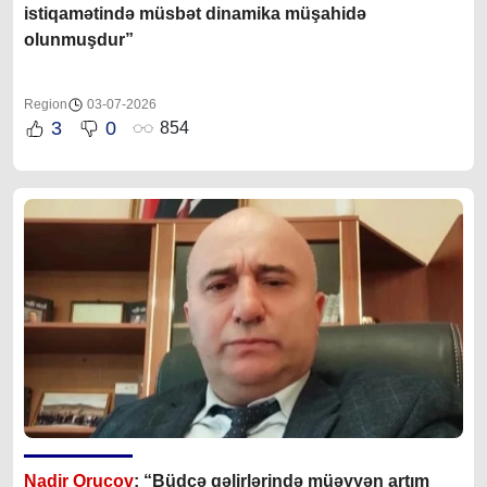
istiqamətində müsbət dinamika müşahidə
olunmuşdur”
Region
03-07-2026
3
0
854
Nadir Orucov
: “Büdcə gəlirlərində müəyyən artım