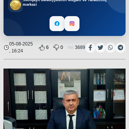
mərkəzi
05-08-2025
6
0
3689
, 16:24