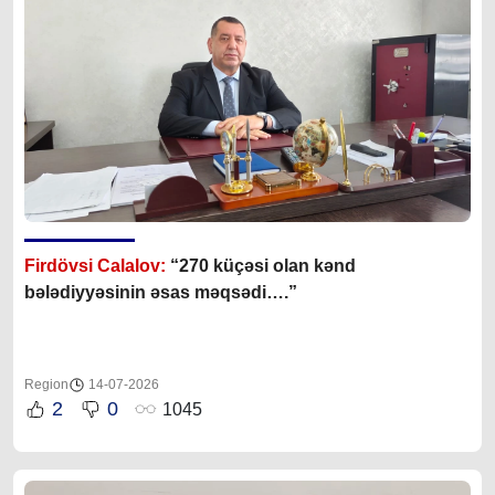
Firdövsi Calalov:
“270 küçəsi olan kənd
bələdiyyəsinin əsas məqsədi….”
Region
14-07-2026
2
0
1045