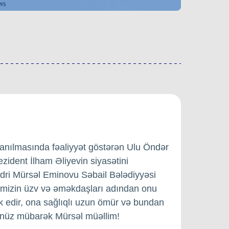
lanılmasında fəaliyyət göstərən Ulu Öndər
zident İlham Əliyevin siyasətini
ədri Mürsəl Eminovu Səbail Bələdiyyəsi
əmizin üzv və əməkdaşları adından onu
 edir, ona sağlıqlı uzun ömür və bundan
nünüz mübarək Mürsəl müəllim!