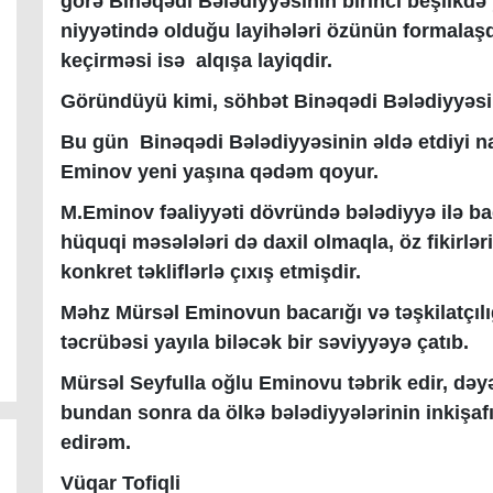
görə Binəqədi Bələdiyyəsinin birinci beşlikdə
niyyətində olduğu layihələri özünün formalaşdı
keçirməsi isə alqışa layiqdir.
Göründüyü kimi, söhbət Binəqədi Bələdiyyəsi
Bu gün Binəqədi Bələdiyyəsinin əldə etdiyi n
Eminov yeni yaşına qədəm qoyur.
M.Eminov fəaliyyəti dövründə bələdiyyə ilə bağ
hüquqi məsələləri də daxil olmaqla, öz fikirləri
konkret təkliflərlə çıxış etmişdir.
Məhz Mürsəl Eminovun bacarığı və təşkilatçılı
təcrübəsi yayıla biləcək bir səviyyəyə çatıb.
Mürsəl Seyfulla oğlu Eminovu təbrik edir, dəyə
bundan sonra da ölkə bələdiyyələrinin inkişaf
edirəm.
Vüqar Tofiqli