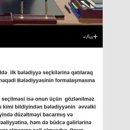
-
+
də ilk bələdiyyə seçkilərinə qatılaraq
Binəqədi Bələdiyyəsinin formalaşmasına
r seçilməsi isə onun üçün gözlənilməz
ı kimi bildiyindən bələdiyyənin əvvəlki
siyində düzəltməyi bacarmış və
fəaliyyətinə, həm də büdcə gəlirlərinə