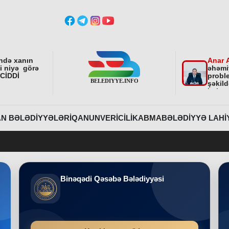
ndə xanın
Anar 
ni niyə görə
əhəmi
 CİDDİ
proble
şəkild
istiq
fəali
sonra
etdirə
N BƏLƏDIYYƏLƏRI
QANUNVERICILIK
ABMA
BƏLƏDIYYƏ LAHI
Belediyye
Binəqədi Qəsəbə Bələdiyyəsi