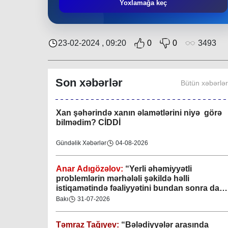
Təmraz Tağıyev:
“Nərimanov bələdiyyəsi
Yoxlamağa keç
bundan sonra da sakinlərin sosial-rifah
halının yaxşılaşdırılmasına öz töhfəsini
verəcəkdir”
Bakı
29-07-2026
23-02-2024 , 09:20
0
0
3493
Keçmişdən gələcəyə - toplaşaq muzeylərə!
Son xəbərlər
Bütün xəbərlə
Elmi-Praktik Məsələlər
07-08-2026
Xan şəhərində xanın əlamətlərini niyə görə
bilmədim? CİDDİ
Gündəlik Xəbərlər
04-08-2026
Anar Adıgözəlov:
“
Yerli əhəmiyyətli
problemlərin mərhələli şəkildə həlli
istiqamətində fəaliyyətini bundan sonra da
davam etdirəcəkdir
”
Bakı
31-07-2026
Təmraz Tağıyev:
“Bələdiyyələr arasında