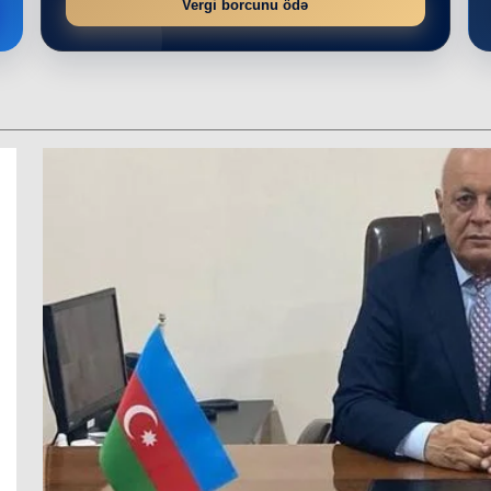
Vergi borcunu ödə
r