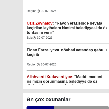
Region
30-07-2026
Əziz Zeynalov
: “Rayon ərazisində həyata
Gəncə şəhəri Nizami bələdiyyəsi
keçirilən layihələrə Nəsimi bələdiyyəsi də öz
töhfəsini verir”
08-04-2023
Bakı
30-07-2026
M.Ə.Rəsuzladə bələdiyyəsi
Fidan F
ərzəliyeva növbəti vətəndaş qəbulu
07-04-2023
keçirib
Xətai bələdiyyəsi
Region
30-07-2026
07-04-2023
Allahverdi Xudaverdiyev:
“Maddi-mədəni
Mingəçevir bələdiyyəsi
irsimizin qorunmasına bələdiyyə də öz
töhfəsini verməyə çalışır”
06-04-2023
Gündəlik Xəbərlər
30-07-2026
Ən çox oxunanlar
Nəsimi bələdiyyəsi
Tahir Məmmədovun sakinlərlə növbəti
06-04-2023
səyyar görüşü keçirilib