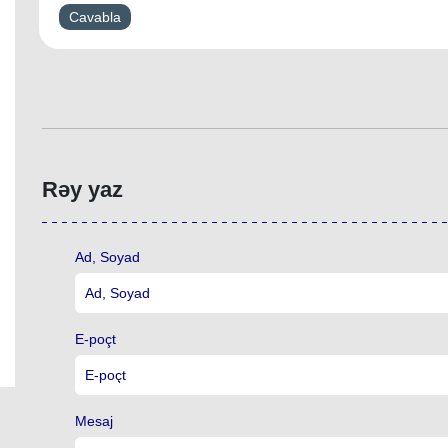
Cavabla
Rəy yaz
Ad, Soyad
E-poçt
Mesaj