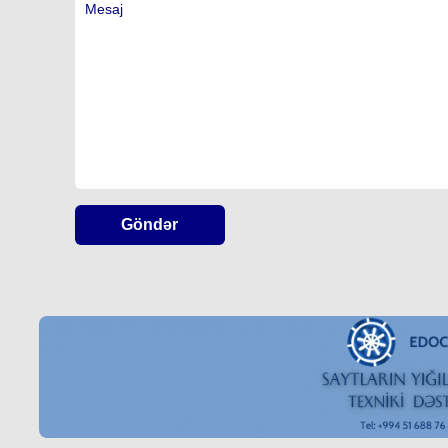
Göndər