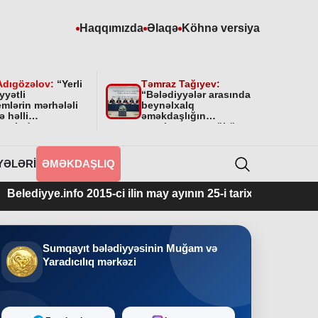
Haqqımızda
Əlaqə
Köhnə versiya
Adıgözəlov:
“
Yerli
Təmraz Tağıyev:
yyətli
“Bələdiyyələr arasında
mlərin mərhələli
beynəlxalq
ə həlli
əməkdaşlığın
amətində
qurulmasının mühüm
yyətini bundan
əhəmiyyəti var”
 da davam
cəkdir
”
YƏLƏRI
ƏMƏKDAŞLIQ
.info 2015-ci ilin may ayının 25-i tarixindən fəaliyyətdədir.
Sumqayıt bələdiyyəsinin Muğam və
Yaradıcılıq mərkəzi