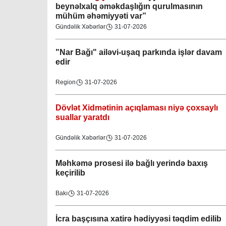
beynəlxalq əməkdaşlığın qurulmasının
mühüm əhəmiyyəti var”
Gündəlik Xəbərlər
31-07-2026
"Nar Bağı" ailəvi-uşaq parkında işlər davam
edir
Region
31-07-2026
Dövlət Xidmətinin açıqlaması niyə çoxsaylı
suallar yaratdı
Gündəlik Xəbərlər
31-07-2026
Məhkəmə prosesi ilə bağlı yerində baxış
keçirilib
Bakı
31-07-2026
İcra başçısına xatirə hədiyyəsi təqdim edilib