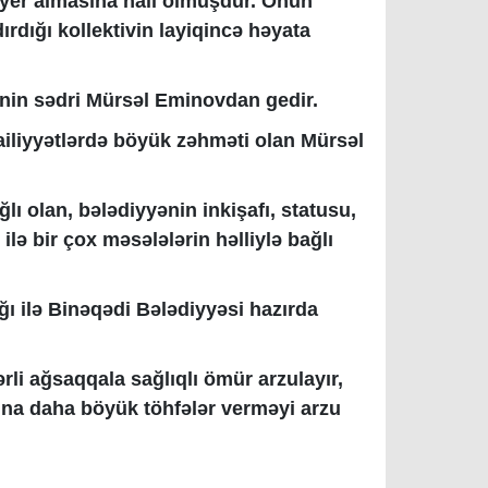
 yer almasına nail olmuşdur. Onun
rdığı kollektivin layiqincə həyata
nin sədri Mürsəl Eminovdan gedir.
ailiyyətlərdə böyük zəhməti olan Mürsəl
lı olan, bələdiyyənin inkişafı, statusu,
 ilə bir çox məsələlərin həlliylə bağlı
ğı ilə Binəqədi Bələdiyyəsi hazırda
rli ağsaqqala sağlıqlı ömür arzulayır,
ına daha böyük töhfələr verməyi arzu