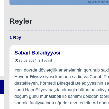
Rəylər
1
Rəy
Səbail Bələdiyyəsi
23-02-2024
,
2 il əvvəl
Yeni dövrdə dövlətçilik ənənələrinin qorunub sax
Heydər Əliyev siyasi kursuna sadiq və Cənab Pre
dəstəkləyən, hörmətli Binəqədi Bələdiyyəsinin s
sədri Hacı Əliyev başda olmaqla bütün bələdiyy
doğum günü münasibəti ilə səmimi qəlbdən təbrik
sonraki fəaliyyətində uğurlar arzu edirik. Ad gü